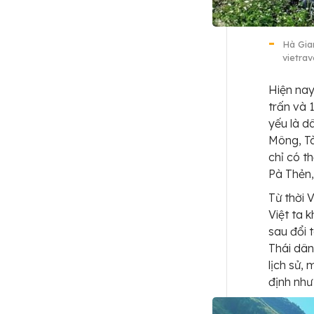
Hà Gia
vietrav
Hiện nay
trấn và 
yếu là d
Mông, Tà
chỉ có t
Pà Thẻn,
Từ thời 
Việt ta k
sau đổi 
Thái dân
lịch sử,
định như