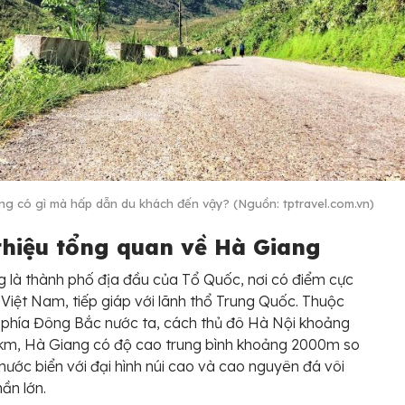
ng có gì mà hấp dẫn du khách đến vậy? (Nguồn: tptravel.com.vn)
 thiệu tổng quan về Hà Giang
 là thành phố địa đầu của Tổ Quốc, nơi có điểm cực
Việt Nam, tiếp giáp với lãnh thổ Trung Quốc. Thuộc
 phía Đông Bắc nước ta, cách thủ đô Hà Nội khoảng
km, Hà Giang có độ cao trung bình khoảng 2000m so
nước biển với đại hình núi cao và cao nguyên đá vôi
ần lớn.