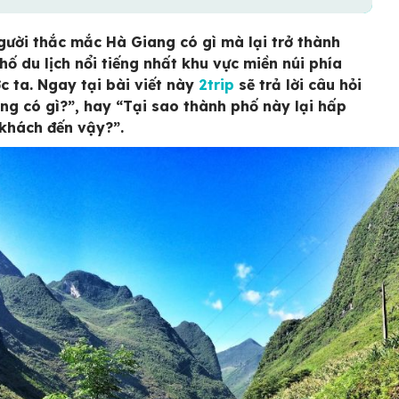
gười thắc mắc Hà Giang có gì mà lại trở thành
hố du lịch nổi tiếng nhất khu vực miền núi phía
c ta. Ngay tại bài viết này
2trip
sẽ trả lời câu hỏi
ng có gì?”, hay “Tại sao thành phố này lại hấp
khách đến vậy?”.