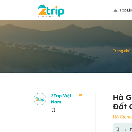
TopLis
Trang chủ
Hà G
2Trip Việt
Nam
Đất 
Hà Giang
T