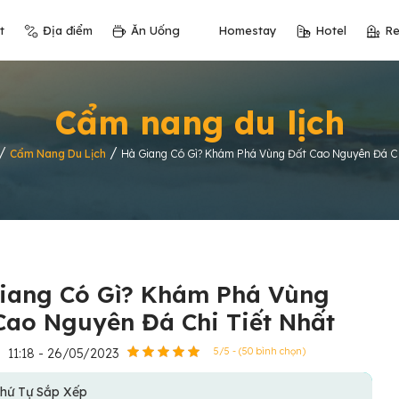
t
Địa điểm
Ăn Uống
Homestay
Hotel
Re
Cẩm nang du lịch
/
/
Cẩm Nang Du Lịch
Hà Giang Có Gì? Khám Phá Vùng Đất Cao Nguyên Đá Ch
iang Có Gì? Khám Phá Vùng
Cao Nguyên Đá Chi Tiết Nhất
11:18 - 26/05/2023
5/5 - (50 bình chọn)
hứ Tự Sắp Xếp