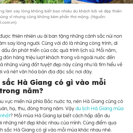
ng làm say lòng không biết bao nhiêu du khách bởi vẻ đẹp thiên
hùng vĩ nhưng cũng không kém phần thơ mộng. (Nguồn:
l.com.vn)
được thiên nhiên ưu ái ban tặng những cảnh sắc núi non
làm say lòng người. Cùng với đó là những công trình, di
 dấu ấn phát triển của các quá trình lịch sử. Mỗi năm,
 đón hàng triệu lượt khách trong và ngoài nước đến
 những vùng đất tuyệt đẹp này cũng như là tìm hiểu về
i và nét văn hóa bản địa đặc sắc nơi đây.
 sắc Hà Giang có gì vào mỗi
trong năm?
u vực miền núi phía Bắc nước ta, nên Hà Giang cũng có
ân, hạ, thu, đông trong năm. Vậy
du lịch Hà Giang mùa
 nhất
? Mỗi mùa Hà Giang lại biết cách hấp dẫn du
i những nét đẹp khác nhau của mình. Cùng điểm qua
h sắc Hà Giang có gì vào mỗi mùa khác nhau nhé.