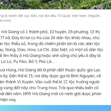
ng là mảnh đất cực Bắc, nơi địa đầu Tổ Quốc Việt Nam. (Nguồn:
el.com)
 Hà Giang có 1 thành phố, 10 huyện, 05 phường, 13 thị
177 xã. Đây là nơi cư trú của 24 dân tộc khác nhau, chủ
ân tộc thiểu số, trong đó chiếm phần lớn là các dân tộc
y, Nùng, Dao, Hoa, La Chí…Đặc biệt, có một số dân tộc
hể tìm thấy ở Hà Giang hoặc sinh sống chủ yếu ở đây là
 Lô Lô, Pu Péo, Bố Y, Phù Lá…
Vua Hùng, Hà Giang đã là phần đất thuộc quốc gia Lạc
hi ấy. Đến thế kỉ 15, nơi đây được gọi là Bình Nguyên, về
tên thành Vị Xuyên. Vào cuối thế kỉ 17, tộc trưởng người
g vùng đất này cho Trung Hoa. Trải qua nhiều biến cố
 mãi đến năm 1895 Hà Giang mới có ranh giới được phân
 hiện nay.