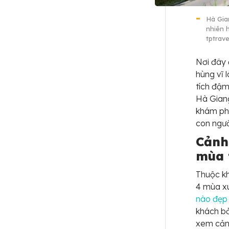
Hà Gia
nhiên 
tptrave
Nơi đây 
hùng vĩ 
tích đậm
Hà Giang
khám phá
con ngườ
Cảnh
mùa 
Thuộc kh
4 mùa xu
nào đẹp
khách bở
xem cản