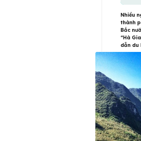
Nhiều n
thành p
Bắc nướ
“Hà Gia
dẫn du 