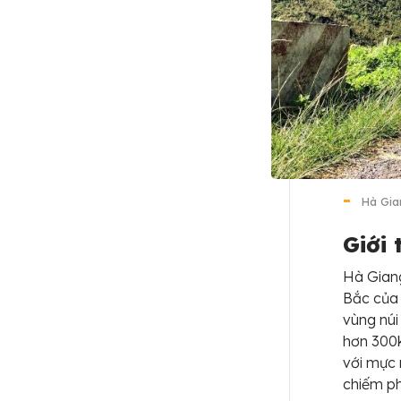
Hà Gia
Giới
Hà Giang
Bắc của 
vùng núi
hơn 300
với mực 
chiếm ph