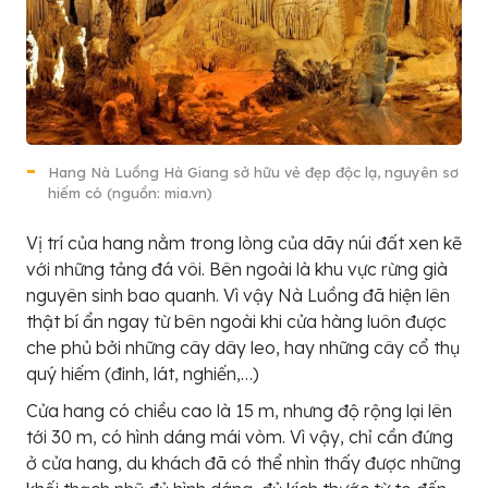
Hang Nà Luồng Hà Giang sở hữu vẻ đẹp độc lạ, nguyên sơ
hiếm có (nguồn: mia.vn)
Vị trí của hang nằm trong lòng của dãy núi đất xen kẽ
với những tảng đá vôi. Bên ngoài là khu vực rừng già
nguyên sinh bao quanh. Vì vậy Nà Luồng đã hiện lên
thật bí ẩn ngay từ bên ngoài khi cửa hàng luôn được
che phủ bởi những cây dây leo, hay những cây cổ thụ
quý hiếm (đinh, lát, nghiến,…)
Cửa hang có chiều cao là 15 m, nhưng độ rộng lại lên
tới 30 m, có hình dáng mái vòm. Vì vậy, chỉ cần đứng
ở cửa hang, du khách đã có thể nhìn thấy được những