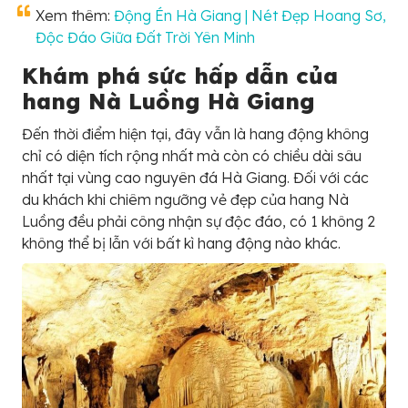
Xem thêm:
Động Én Hà Giang | Nét Đẹp Hoang Sơ,
Độc Đáo Giữa Đất Trời Yên Minh
Khám phá sức hấp dẫn của
hang Nà Luồng Hà Giang
Đến thời điểm hiện tại, đây vẫn là hang động không
chỉ có diện tích rộng nhất mà còn có chiều dài sâu
nhất tại vùng cao nguyên đá Hà Giang. Đối với các
du khách khi chiêm ngưỡng vẻ đẹp của hang Nà
Luồng đều phải công nhận sự độc đáo, có 1 không 2
không thể bị lẫn với bất kì hang động nào khác.