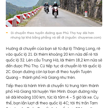
Di chuyển theo tuyến đường qua Phú Thọ tuy dài hơn
nhưng lại khá bằng phẳng và dễ đi (nguồn: chuyenxe.com)
Hướng di chuyển của bạn sẽ từ đại lộ Thăng Long, rẽ
vào quốc lộ 21. Đi thêm khoảng 20 km nữa để rẽ tới
quốc lộ 32. Lên cầu Trung Hà, lái thêm 18,2 km nữa sẽ
đến được Phú Thọ. Cứ tiếp tục di chuyển là tới quốc lộ
2C. Đoạn đường còn lại bạn đi theo tuyến Tuyên
Quang – thành phố Hà Giang như trên.
Tiếp theo là hành trình di chuyển từ trung tâm thành
phố Hà Giang tới huyện Yên Minh. Đoạn đường này
sẽ dài khoảng 100 km, tức là tầm 4 – 5 giờ lái xe. Cụ
thể, bạn lần lượt đi theo quốc lộ 4C; tới thị trấn Tam