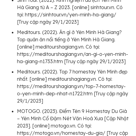
Sinh Tour. (2022). Kinh nghiệm du lịch Yên Minh
Hà Giang từ A – Z 2023. [online] sinhtour.vn. Có
tại: https://sinhtour.vn/yen-minh-ha-giang/
[Truy cập ngày 29/1/2023]
Meditours. (2022). Ăn gì ở Yên Minh Hà Giang?
Top quán ăn nổi tiếng ở Yên Minh Hà Giang.
[online] meditourshagiang.vn. Có tại:
https://meditourshagiang.vn/an-gi-o-yen-minh-
ha-giang-n1733.htm [Truy cập ngày 29/1/2023]
Meditours. (2022). Top 7 homestay Yên Minh đẹp
nhất. [online] meditourshagiang.vn. Có tại:
https://meditourshagiang.vn/top-7-homestay-
o-yen-minh-dep-nhat-n1722.htm [Truy cập ngày
29/1/2023]
MOTOGO. (2023). Điểm Tên 9 Homestay Du Già
– Yên Minh Cổ Đậm Nét Văn Hoá Xưa [Cập Nhật
2023]. [online] motogo.vn. Có tại:
https://motogo.vn/homestay-du-gia/ [Truy cập