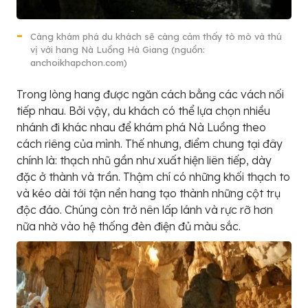
Càng khám phá du khách sẽ càng cảm thấy tò mò và thú
vị với hang Nà Luồng Hà Giang (nguồn:
anchoikhapchon.com)
Trong lòng hang được ngăn cách bằng các vách nối
tiếp nhau. Bởi vậy, du khách có thể lựa chọn nhiều
nhánh đi khác nhau để khám phá Nà Luồng theo
cách riêng của mình. Thế nhưng, điểm chung tại đây
chính là: thạch nhũ gần như xuất hiện liên tiếp, dày
đặc ở thành và trần. Thậm chí có những khối thạch to
và kéo dài tới tận nền hang tạo thành những cột trụ
độc đáo. Chúng còn trở nên lấp lánh và rực rỡ hơn
nữa nhờ vào hệ thống đèn điện đủ màu sắc.