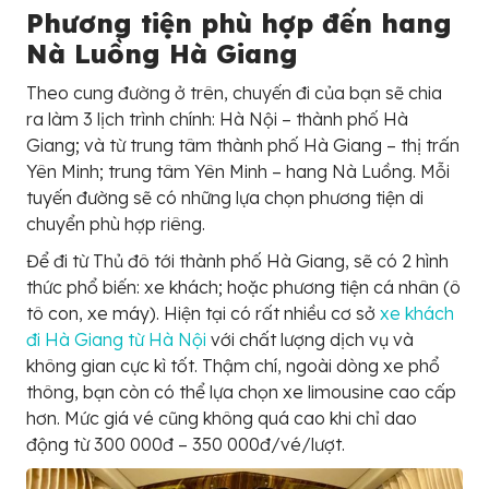
Phương tiện phù hợp đến hang
Nà Luồng Hà Giang
Theo cung đường ở trên, chuyến đi của bạn sẽ chia
ra làm 3 lịch trình chính: Hà Nội – thành phố Hà
Giang; và từ trung tâm thành phố Hà Giang – thị trấn
Yên Minh; trung tâm Yên Minh – hang Nà Luồng. Mỗi
tuyến đường sẽ có những lựa chọn phương tiện di
chuyển phù hợp riêng.
Để đi từ Thủ đô tới thành phố Hà Giang, sẽ có 2 hình
thức phổ biến: xe khách; hoặc phương tiện cá nhân (ô
tô con, xe máy). Hiện tại có rất nhiều cơ sở
xe khách
đi Hà Giang từ Hà Nội
với chất lượng dịch vụ và
không gian cực kì tốt. Thậm chí, ngoài dòng xe phổ
thông, bạn còn có thể lựa chọn xe limousine cao cấp
hơn. Mức giá vé cũng không quá cao khi chỉ dao
động từ 300 000đ – 350 000đ/vé/lượt.