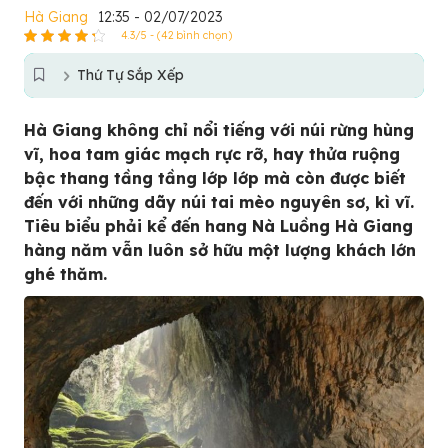
Hà Giang
12:35 - 02/07/2023
4.3/5 - (42 bình chọn)
Thứ Tự Sắp Xếp
Hà Giang không chỉ nổi tiếng với núi rừng hùng
vĩ, hoa tam giác mạch rực rỡ, hay thửa ruộng
bậc thang tầng tầng lớp lớp mà còn được biết
đến với những dãy núi tai mèo nguyên sơ, kì vĩ.
Tiêu biểu phải kể đến hang Nà Luồng Hà Giang
hàng năm vẫn luôn sở hữu một lượng khách lớn
ghé thăm.