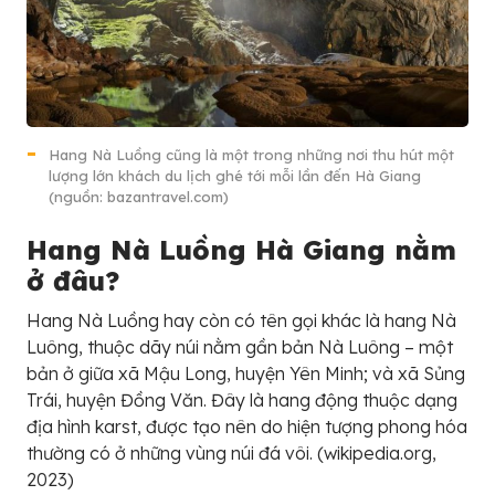
Hang Nà Luồng cũng là một trong những nơi thu hút một
lượng lớn khách du lịch ghé tới mỗi lần đến Hà Giang
(nguồn: bazantravel.com)
Hang Nà Luồng Hà Giang nằm
ở đâu?
Hang Nà Luồng hay còn có tên gọi khác là hang Nà
Luông, thuộc dãy núi nằm gần bản Nà Luông – một
bản ở giữa xã Mậu Long, huyện Yên Minh; và xã Sủng
Trái, huyện Đồng Văn. Đây là hang động thuộc dạng
địa hình karst, được tạo nên do hiện tượng phong hóa
thường có ở những vùng núi đá vôi. (wikipedia.org,
2023)