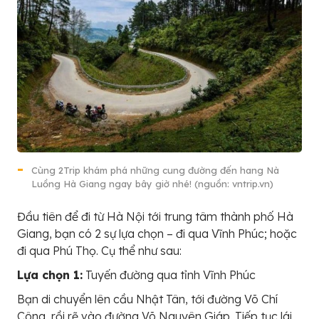
Cùng 2Trip khám phá những cung đường đến hang Nà
Luồng Hà Giang ngay bây giờ nhé! (nguồn: vntrip.vn)
Đầu tiên để đi từ Hà Nội tới trung tâm thành phố Hà
Giang, bạn có 2 sự lựa chọn – đi qua Vĩnh Phúc; hoặc
đi qua Phú Thọ. Cụ thể như sau:
Lựa chọn 1:
Tuyến đường qua tỉnh Vĩnh Phúc
Bạn di chuyển lên cầu Nhật Tân, tới đường Võ Chí
Công, rồi rẽ vào đường Võ Nguyên Giáp. Tiếp tục lái