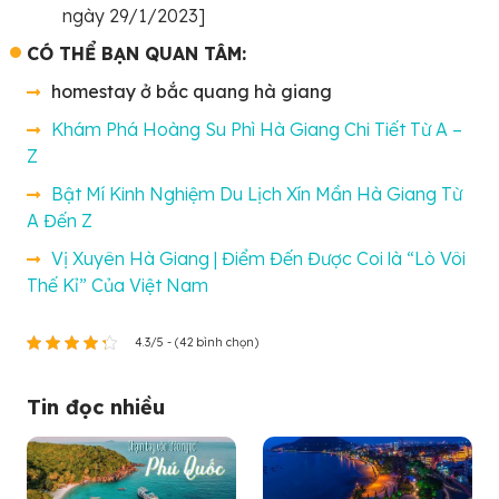
ngày 29/1/2023]
CÓ THỂ BẠN QUAN TÂM:
homestay ở bắc quang hà giang
Khám Phá Hoàng Su Phì Hà Giang Chi Tiết Từ A –
Z
Bật Mí Kinh Nghiệm Du Lịch Xín Mần Hà Giang Từ
A Đến Z
Vị Xuyên Hà Giang | Điểm Đến Được Coi là “Lò Vôi
Thế Kỉ” Của Việt Nam
4.3/5 - (42 bình chọn)
Tin đọc nhiều