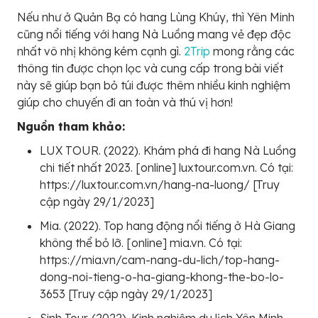
Nếu như ở Quản Bạ có hang Lùng Khúy, thì Yên Minh
cũng nổi tiếng với hang Nà Luồng mang vẻ đẹp độc
nhất vô nhị không kém cạnh gì.
2Trip
mong rằng các
thông tin được chọn lọc và cung cấp trong bài viết
này sẽ giúp bạn bỏ túi được thêm nhiều kinh nghiệm
giúp cho chuyến đi an toàn và thú vị hơn!
Nguồn tham khảo:
LUX TOUR. (2022). Khám phá đi hang Nà Luồng
chi tiết nhất 2023. [online] luxtour.com.vn. Có tại:
https://luxtour.com.vn/hang-na-luong/ [Truy
cập ngày 29/1/2023]
Mia. (2022). Top hang động nổi tiếng ở Hà Giang
không thể bỏ lỡ. [online] mia.vn. Có tại:
https://mia.vn/cam-nang-du-lich/top-hang-
dong-noi-tieng-o-ha-giang-khong-the-bo-lo-
3653 [Truy cập ngày 29/1/2023]