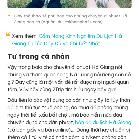
Giày thể thao sẽ phù hợp cho những chuyến đi phượt Hà
Giang hơn cả (nguồn: dulichkhampha24.com)
Xem thêm:
Cẩm Nang Kinh Nghiệm Du Lịch Hà
Giang Tự Túc Đầy Đủ Và Chi Tiết Nhất
Tư trang cá nhân
Vậy trong balo cho chuyến đi phượt Hà Giang nói
chung và tham quan hang Nà Luồng nói riêng cần có
gì? Đây cũng là một vấn đề rất được mọi người quan
tâm. Vậy hãy cùng 2Trip tìm hiểu ngay bây giờ!
Đầu tiên là các vật dụng cơ bản như: giấy tờ tùy thân
để làm thủ tục thuê phòng, áo mưa đề phòng những
ngày thời tiết xấu bất chợt, mũ bảo hiểm nửa đầu
chuyên dụng cho dân phượt,
bản đồ du lịch Hà Giang
(cả bản giấy và bản online),….Đồng thời hãy chuẩn bị
thêm cả 1 túi y tế cá nhân gồm: xịt/kem chống côn