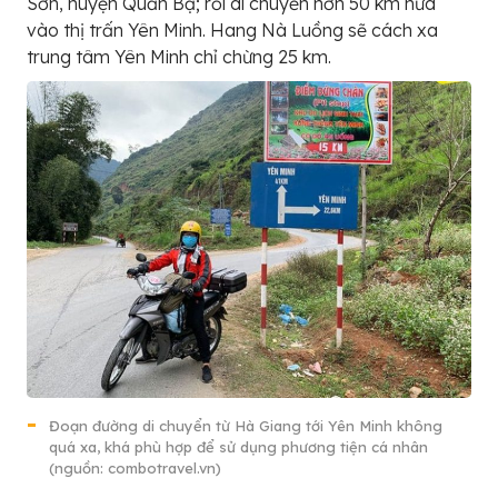
Sơn, huyện Quản Bạ; rồi di chuyển hơn 50 km nữa
vào thị trấn Yên Minh. Hang Nà Luồng sẽ cách xa
trung tâm Yên Minh chỉ chừng 25 km.
Đoạn đường di chuyển từ Hà Giang tới Yên Minh không
quá xa, khá phù hợp để sử dụng phương tiện cá nhân
(nguồn: combotravel.vn)