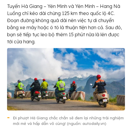
Tuyến Hà Giang – Yên Minh và Yên Minh – Hang Nà
Luồng chỉ kéo dài chừng 125 km theo quốc lộ 4C.
Đoạn đường không quá dài nên việc tự di chuyển
bằng xe máy hoặc ô tô là thuận tiện hơn cả. Sau đó,
bạn sẽ tiếp tục leo bộ thêm 15 phút nữa là lên được
tới cửa hang.
Đi phượt Hà Giang chắc chắn sẽ đem lại những trải nghiệm
mới mẻ và hấp dẫn vô cùng! (nguồn: autodaily.vn)