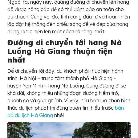
Ngoài ra, ngày nay, quãng đường di chuyển lên hang
đã được nâng cấp để có thể đảm bảo an toàn cho
du khách. Cùng với đó, tỉnh cũng đầu tư và hoàn thiện
lắp đặt hệ thống đèn chiếu sáng để vẻ đẹp của hang
động được hiện lên một cách rõ ràng nhất.
Đường di chuyển tới hang Nà
Luồng Hà Giang thuận tiện
nhất
Để di chuyển tới đây, du khách phải thực hiện hành
trình: Hà Nội – trung tâm thành phố Hà Giang –
huyện Yên Minh – hang Nà Luồng. Cung đường đi sẽ
khá dài, không thiếu những đoạn đường hiểm trở,
quanh co và gập ghềnh. Vì vậy, nếu bạn lựa chọn hình
thức du lịch phượt thì đừng quên tìm hiểu trước
bản
đồ du lịch Hà Giang
nhé!