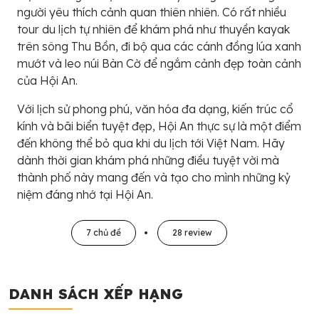
người yêu thích cảnh quan thiên nhiên. Có rất nhiều
tour du lịch tự nhiên để khám phá như thuyền kayak
trên sông Thu Bồn, đi bộ qua các cánh đồng lúa xanh
mướt và leo núi Bàn Cờ để ngắm cảnh đẹp toàn cảnh
của Hội An.
Với lịch sử phong phú, văn hóa đa dạng, kiến trúc cổ
kính và bãi biển tuyệt đẹp, Hội An thực sự là một điểm
đến không thể bỏ qua khi du lịch tới Việt Nam. Hãy
dành thời gian khám phá những điều tuyệt vời mà
thành phố này mang đến và tạo cho mình những kỷ
niệm đáng nhớ tại Hội An.
7 chủ đề
28 review
DANH SÁCH XẾP HẠNG