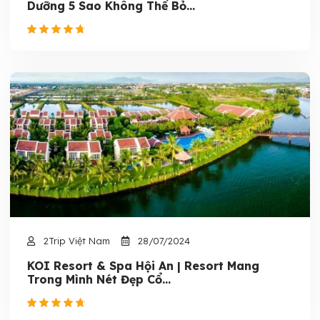
Dưỡng 5 Sao Không Thể Bỏ...
2Trip Việt Nam
28/07/2024
KOI Resort & Spa Hội An | Resort Mang
Trong Mình Nét Đẹp Cổ...