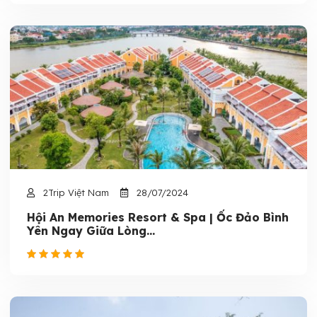
2Trip Việt Nam
28/07/2024
Hội An Memories Resort & Spa | Ốc Đảo Bình
Yên Ngay Giữa Lòng...