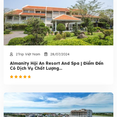
2Trip Việt Nam
28/07/2024
Almanity Hội An Resort And Spa | Điểm Đến
Có Dịch Vụ Chất Lượng...