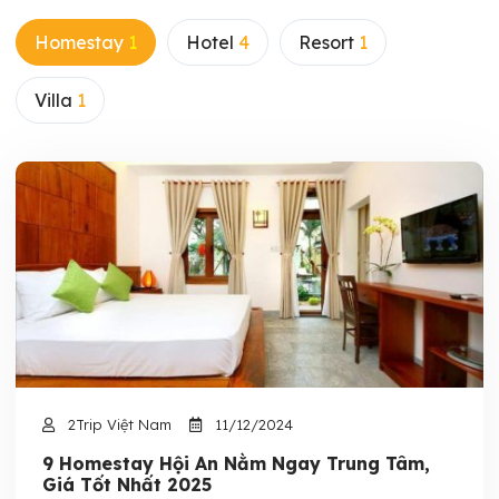
Homestay
1
Hotel
4
Resort
1
Villa
1
2Trip Việt Nam
11/12/2024
9 Homestay Hội An Nằm Ngay Trung Tâm,
Giá Tốt Nhất 2025