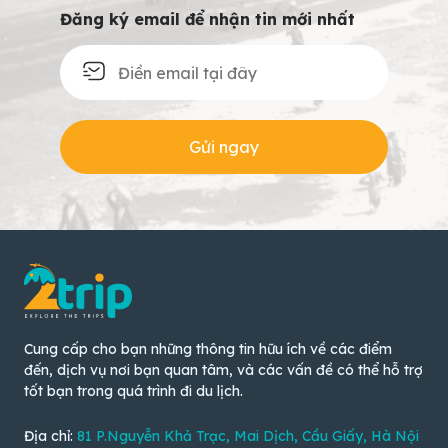
Đăng ký email để nhận tin mới nhất
Gửi ngay
Cung cấp cho bạn những thông tin hữu ích về các điểm
đến, dịch vụ nơi bạn quan tâm, và các vấn đề có thể hỗ trợ
tốt bạn trong quá trình đi du lịch.
Địa chỉ:
81 P.Nguyễn Khả Trạc, Mai Dịch, Cầu Giấy, Hà Nội