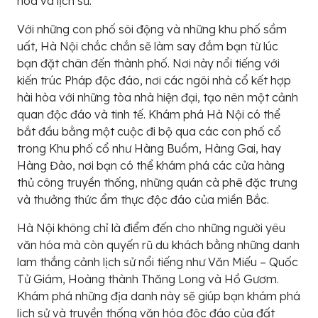
hóa và lịch sử.
Với những con phố sôi động và những khu phố sầm
uất, Hà Nội chắc chắn sẽ làm say đắm bạn từ lúc
bạn đặt chân đến thành phố. Nơi này nổi tiếng với
kiến trúc Pháp độc đáo, nơi các ngôi nhà cổ kết hợp
hài hòa với những tòa nhà hiện đại, tạo nên một cảnh
quan độc đáo và tinh tế. Khám phá Hà Nội có thể
bắt đầu bằng một cuộc đi bộ qua các con phố cổ
trong Khu phố cổ như Hàng Buồm, Hàng Gai, hay
Hàng Đào, nơi bạn có thể khám phá các cửa hàng
thủ công truyền thống, những quán cà phê đặc trưng
và thưởng thức ẩm thực độc đáo của miền Bắc.
Hà Nội không chỉ là điểm đến cho những người yêu
văn hóa mà còn quyến rũ du khách bằng những danh
lam thắng cảnh lịch sử nổi tiếng như Văn Miếu – Quốc
Tử Giám, Hoàng thành Thăng Long và Hồ Gươm.
Khám phá những địa danh này sẽ giúp bạn khám phá
lịch sử và truyền thống văn hóa độc đáo của đất