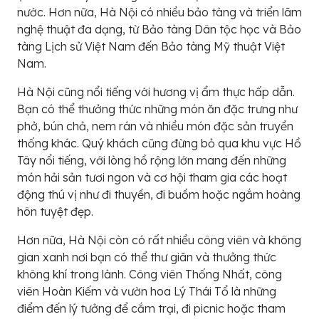
nước. Hơn nữa, Hà Nội có nhiều bảo tàng và triển lãm
nghệ thuật đa dạng, từ Bảo tàng Dân tộc học và Bảo
tàng Lịch sử Việt Nam đến Bảo tàng Mỹ thuật Việt
Nam.
Hà Nội cũng nổi tiếng với hương vị ẩm thực hấp dẫn.
Bạn có thể thưởng thức những món ăn đặc trưng như
phở, bún chả, nem rán và nhiều món đặc sản truyền
thống khác. Quý khách cũng đừng bỏ qua khu vực Hồ
Tây nổi tiếng, với lòng hồ rộng lớn mang đến những
món hải sản tươi ngon và cơ hội tham gia các hoạt
động thú vị như đi thuyền, đi buồm hoặc ngắm hoàng
hôn tuyệt đẹp.
Hơn nữa, Hà Nội còn có rất nhiều công viên và không
gian xanh nơi bạn có thể thư giãn và thưởng thức
không khí trong lành. Công viên Thống Nhất, công
viên Hoàn Kiếm và vườn hoa Lý Thái Tổ là những
điểm đến lý tưởng để cắm trại, đi picnic hoặc tham