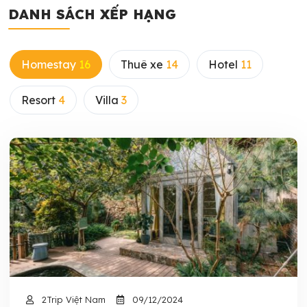
DANH SÁCH XẾP HẠNG
Homestay
16
Thuê xe
14
Hotel
11
Resort
4
Villa
3
2Trip Việt Nam
09/12/2024