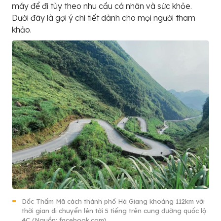
máy để đi tùy theo nhu cầu cá nhân và sức khỏe.
Dưới đây là gợi ý chi tiết dành cho mọi người tham
khảo.
Dốc Thẩm Mã cách thành phố Hà Giang khoảng 112km với
thời gian di chuyển lên tới 5 tiếng trên cung đường quốc lộ
4C (Nguồn: facebook.com)