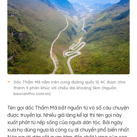
Dốc Thẩm Mã nằm trên cung đường quốc lộ 4C được chia
thành 9 phân khúc với chiều dài khoảng 5km (Nguồn:
baocantho.com.vn)
Tên gọi dốc Thẩm Mã bắt nguồn từ vô số câu chuyện
được truyền lại. Nhiều già làng kể lại thì tên gọi này
xuất phát từ nếp sống của người dân tộc. Bởi ngày
xưa họ dùng ngựa là công cụ di chuyển phổ biến nhất.
Nên người dân rất quan tâm đến chất lượng của con