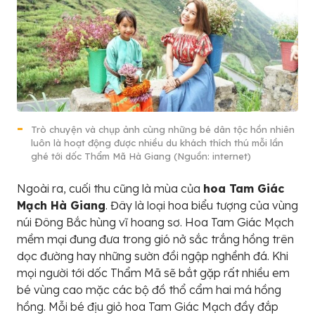
Trò chuyện và chụp ảnh cùng những bé dân tộc hồn nhiên
luôn là hoạt động được nhiều du khách thích thú mỗi lần
ghé tới dốc Thẩm Mã Hà Giang (Nguồn: internet)
Ngoài ra, cuối thu cũng là mùa của
hoa Tam Giác
Mạch Hà Giang
. Đây là loại hoa biểu tượng của vùng
núi Đông Bắc hùng vĩ hoang sơ. Hoa Tam Giác Mạch
mềm mại đung đưa trong gió nở sắc trắng hồng trên
dọc đường hay những sườn đồi ngập nghềnh đá. Khi
mọi người tới dốc Thẩm Mã sẽ bắt gặp rất nhiều em
bé vùng cao mặc các bộ đồ thổ cẩm hai má hồng
hồng. Mỗi bé địu giỏ hoa Tam Giác Mạch đầy đắp