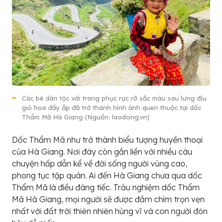
Các bé dân tộc với trang phục rực rỡ sắc màu sau lưng địu
giỏ hoa đầy ắp đã trở thành hình ảnh quen thuộc tại dốc
Thẩm Mã Hà Giang (Nguồn: laodong.vn)
Dốc Thẩm Mã như trở thành biểu tượng huyền thoại
của Hà Giang. Nơi đây còn gắn liền với nhiều câu
chuyện hấp dẫn kể về đời sống người vùng cao,
phong tục tập quán. Ai đến Hà Giang chưa qua dốc
Thẩm Mã là điều đáng tiếc. Trảu nghiệm dốc Thẩm
Mã Hà Giang, mọi người sẽ được đắm chìm trọn vẹn
nhất với đất trời thiên nhiên hùng vĩ và con người đôn