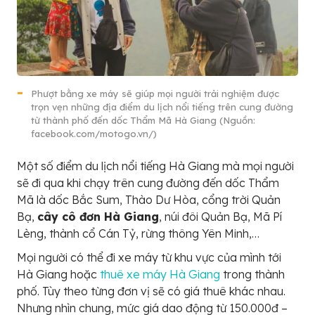
Phượt bằng xe máy sẽ giúp mọi người trải nghiệm được
trọn vẹn những địa điểm du lịch nổi tiếng trên cung đường
từ thành phố đến dốc Thẩm Mã Hà Giang (Nguồn:
facebook.com/motogo.vn/)
Một số điểm du lịch nổi tiếng Hà Giang mà mọi người
sẽ đi qua khi chạy trên cung đường đến dốc Thẩm
Mã là dốc Bắc Sum, Thào Dư Hòa, cổng trời Quản
Bạ,
cây cô đơn Hà Giang
, núi đôi Quản Bạ, Mã Pí
Lèng, thành cổ Cán Tỷ, rừng thông Yên Minh,…
Mọi người có thể đi xe máy từ khu vực của mình tới
Hà Giang hoặc
thuê xe máy Hà Giang
trong thành
phố. Tùy theo từng đơn vị sẽ có giá thuê khác nhau.
Nhưng nhìn chung, mức giá dao động từ 150.000đ –