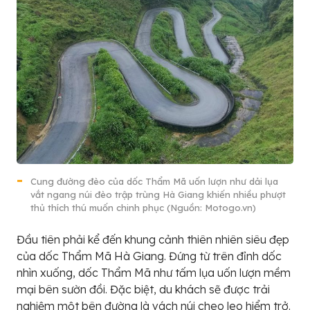
Cung đường đèo của dốc Thẩm Mã uốn lượn như dải lụa
vắt ngang núi đèo trập trùng Hà Giang khiến nhiều phượt
thủ thích thú muốn chinh phục (Nguồn: Motogo.vn)
Đầu tiên phải kể đến khung cảnh thiên nhiên siêu đẹp
của dốc Thẩm Mã Hà Giang. Đứng từ trên đỉnh dốc
nhìn xuống, dốc Thẩm Mã như tấm lụa uốn lượn mềm
mại bên sườn đồi. Đặc biệt, du khách sẽ được trải
nghiệm một bên đường là vách núi cheo leo hiểm trở.