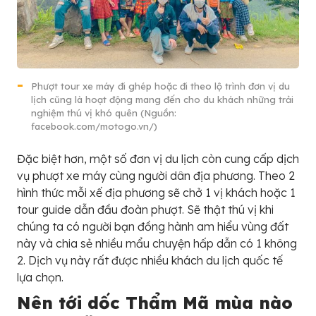
Phượt tour xe máy đi ghép hoặc đi theo lộ trình đơn vị du
lịch cũng là hoạt động mang đến cho du khách những trải
nghiệm thú vị khó quên (Nguồn:
facebook.com/motogo.vn/)
Đặc biệt hơn, một số đơn vị du lịch còn cung cấp dịch
vụ phượt xe máy cùng người dân địa phương. Theo 2
hình thức mỗi xế địa phương sẽ chở 1 vị khách hoặc 1
tour guide dẫn đầu đoàn phượt. Sẽ thật thú vị khi
chúng ta có người bạn đồng hành am hiểu vùng đất
này và chia sẻ nhiều mẩu chuyện hấp dẫn có 1 không
2. Dịch vụ này rất được nhiều khách du lịch quốc tế
lựa chọn.
Nên tới dốc Thẩm Mã mùa nào