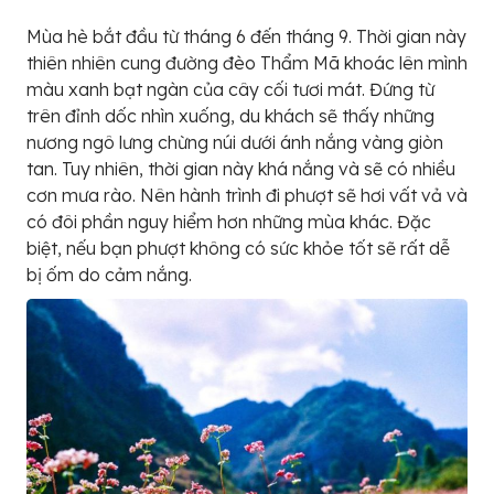
Mùa hè bắt đầu từ tháng 6 đến tháng 9. Thời gian này
thiên nhiên cung đường đèo Thẩm Mã khoác lên mình
màu xanh bạt ngàn của cây cối tươi mát. Đứng từ
trên đỉnh dốc nhìn xuống, du khách sẽ thấy những
nương ngô lưng chừng núi dưới ánh nắng vàng giòn
tan. Tuy nhiên, thời gian này khá nắng và sẽ có nhiều
cơn mưa rào. Nên hành trình đi phượt sẽ hơi vất vả và
có đôi phần nguy hiểm hơn những mùa khác. Đặc
biệt, nếu bạn phượt không có sức khỏe tốt sẽ rất dễ
bị ốm do cảm nắng.