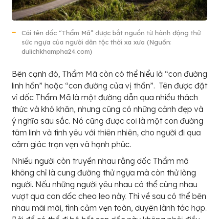
Cái tên dốc “Thẩm Mã” được bắt nguồn từ hành động thử
sức ngựa của người dân tộc thời xa xưa (Nguồn:
dulichkhampha24.com)
Bên cạnh đó, Thẩm Mã còn có thể hiểu là “con đường
linh hồn” hoặc “con đường của vị thần”. Tên được đặt
vì dốc Thẩm Mã là một đường dẫn qua nhiều thách
thức và khó khăn, nhưng cũng có những cảnh đẹp và
ý nghĩa sâu sắc. Nó cũng được coi là một con đường
tâm linh và tình yêu với thiên nhiên, cho người đi qua
cảm giác trọn vẹn và hạnh phúc.
Nhiều người còn truyền nhau rằng dốc Thẩm mã
không chỉ là cung đường thử ngựa mà còn thử lòng
người. Nếu những người yêu nhau có thể cùng nhau
vượt qua con dốc cheo leo này. Thì về sau có thể bên
nhau mãi mãi, tình cảm vẹn toàn, duyên lành tác hợp.