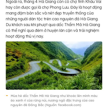
Ngoài ra, tháng 4 Hà Giang còn có chợ tình Khâu Vai
hay còn được gọi là chợ Phong Lưu. Đây là hoạt động
mang đậm bản sắc và nét đẹp truyền thống của
những người dân tộc trên cao nguyên đá Hà Giang.
Du khách sau khi phượt qua dốc Thẩm Mã Hà Giang
có thể nghỉ qua đêm ở huyện lân cận và trải nghiệm
hoạt động thú vị nay.
Mùa hè dốc Thẩm Mã Hà Giang như khoác lên mình màu
áo xanh rì của rừng núi, nương ngô đặc trưng của cao
nguyên đá Đông Bắc (Nguồn: facebook.com)