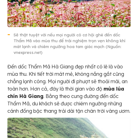
Sẽ thật tuyệt vời nếu mọi người có cơ hội ghé đến dốc
Thẩm Mã vào mùa thu để trải nghiệm trọn vẹn không khí
mát lạnh và chiêm ngưỡng hoa tam giác mạch (Nguồn:
vnexpress.net)
Đến dốc Thẩm Mã Hà Giang đẹp nhất có lẽ là vào
mùa thu. Khi tiết trời mát mẻ, không nắng gắt cũng
chẳng lạnh cóng. Mọi người đi phượt sẽ thoải mái, an
toàn hơn. Hơn cả, đây là thời gian vào độ
mùa lúa
chín Hà Giang
. Bằng theo cung đường đến dốc
Thẩm Mã, du khách sẽ được chiêm ngưỡng những
cánh đồng bậc thang trải dài tận chân trời vàng ươm.