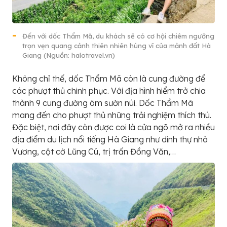
Đến với dốc Thẩm Mã, du khách sẽ có cơ hội chiêm ngưỡng
trọn vẹn quang cảnh thiên nhiên hùng vĩ của mảnh đất Hà
Giang (Nguồn: halotravel.vn)
Không chỉ thế, dốc Thẩm Mã còn là cung đường để
các phượt thủ chinh phục. Với địa hình hiểm trở chia
thành 9 cung đường ôm sườn núi. Dốc Thẩm Mã
mang đến cho phượt thủ những trải nghiệm thích thú.
Đặc biệt, nơi đây còn được coi là cửa ngõ mở ra nhiều
địa điểm du lịch nổi tiếng Hà Giang như dinh thự nhà
Vương, cột cờ Lũng Cú, trị trấn Đồng Văn,…