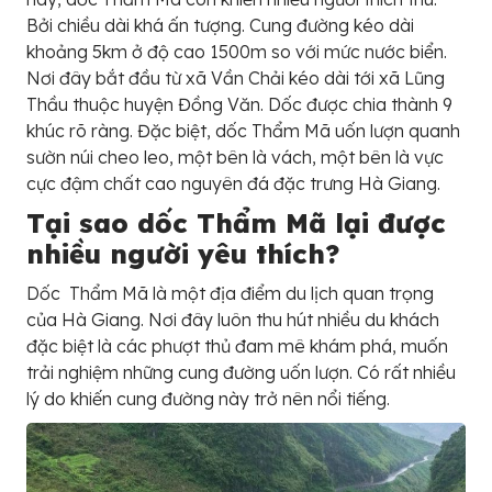
Bởi chiều dài khá ấn tượng. Cung đường kéo dài
khoảng 5km ở độ cao 1500m so với mức nước biển.
Nơi đây bắt đầu từ xã Vần Chải kéo dài tới xã Lũng
Thầu thuộc huyện Đồng Văn. Dốc được chia thành 9
khúc rõ ràng. Đặc biệt, dốc Thẩm Mã uốn lượn quanh
sườn núi cheo leo, một bên là vách, một bên là vực
cực đậm chất cao nguyên đá đặc trưng Hà Giang.
Tại sao dốc Thẩm Mã lại được
nhiều người yêu thích?
Dốc Thẩm Mã là một địa điểm du lịch quan trọng
của Hà Giang. Nơi đây luôn thu hút nhiều du khách
đặc biệt là các phượt thủ đam mê khám phá, muốn
trải nghiệm những cung đường uốn lượn. Có rất nhiều
lý do khiến cung đường này trở nên nổi tiếng.