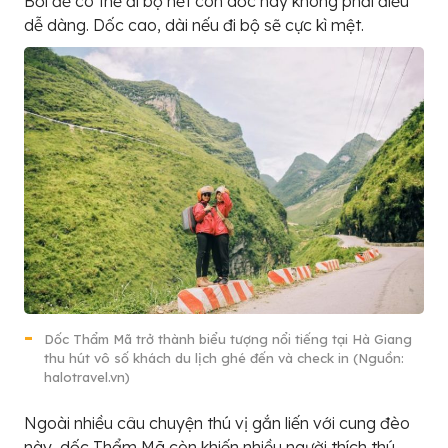
Bởi để có thể đi bộ hết con dốc này không phải điều
dễ dàng. Dốc cao, dài nếu đi bộ sẽ cực kì mệt.
Dốc Thẩm Mã trở thành biểu tượng nổi tiếng tại Hà Giang
thu hút vô số khách du lịch ghé đến và check in (Nguồn:
halotravel.vn)
Ngoài nhiều câu chuyện thú vị gắn liến với cung đèo
này, dốc Thẩm Mã còn khiến nhiều người thích thú.