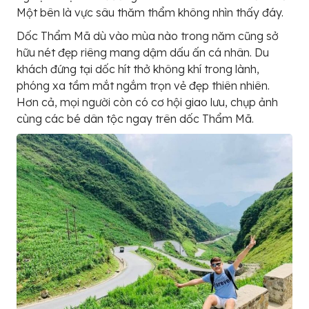
Một bên là vực sâu thăm thẩm không nhìn thấy đáy.
Dốc Thẩm Mã dù vào mùa nào trong năm cũng sở
hữu nét đẹp riêng mang dậm dấu ấn cá nhân. Du
khách đứng tại dốc hít thở không khí trong lành,
phóng xa tầm mắt ngắm trọn vẻ đẹp thiên nhiên.
Hơn cả, mọi người còn có cơ hội giao lưu, chụp ảnh
cùng các bé dân tộc ngay trên dốc Thẩm Mã.