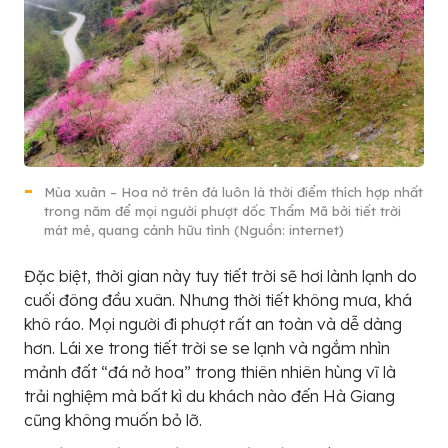
Mùa xuân – Hoa nở trên đá luôn là thời điểm thích hợp nhất
trong năm để mọi người phượt dốc Thẩm Mã bởi tiết trời
mát mẻ, quang cảnh hữu tình (Nguồn: internet)
Đặc biệt, thời gian này tuy tiết trời sẽ hơi lành lạnh do
cuối đông đầu xuân. Nhưng thời tiết không mưa, khá
khô ráo. Mọi người đi phượt rất an toàn và dễ dàng
hơn. Lái xe trong tiết trời se se lạnh và ngắm nhìn
mảnh đất “đá nở hoa” trong thiên nhiên hùng vĩ là
trải nghiệm mà bất kì du khách nào đến Hà Giang
cũng không muốn bỏ lỡ.