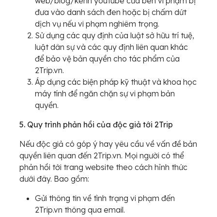
web/blog/kênh youtube của bên vi phạm bị
đưa vào danh sách đen hoặc bị chấm dứt
dịch vụ nếu vi phạm nghiêm trọng.
Sử dụng các quy định của luật sở hữu trí tuệ,
luật dân sự và các quy định liên quan khác
để bảo vệ bản quyền cho tác phẩm của
2Trip.vn.
Áp dụng các biện pháp kỹ thuật và khoa học
máy tính để ngăn chặn sự vi phạm bản
quyền.
5. Quy trình phản hồi của độc giả tới 2Trip
Nếu độc giả có góp ý hay yêu cầu về vấn đề bản
quyền liên quan đến 2Trip.vn. Mọi người có thể
phản hồi tới trang website theo cách hỉnh thức
dưới đây. Bao gồm:
Gửi thông tin về tình trạng vi phạm đến
2Trip.vn thông qua email.