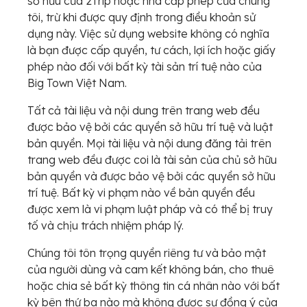
sở hữu của 2Trip hoặc nhà cấp phép của chúng
tôi, trừ khi được quy định trong điều khoản sử
dụng này. Việc sử dụng website không có nghĩa
là bạn được cấp quyền, tư cách, lợi ích hoặc giấy
phép nào đối với bất kỳ tài sản trí tuệ nào của
Big Town Việt Nam.
Tất cả tài liệu và nội dung trên trang web đều
được bảo vệ bởi các quyền sở hữu trí tuệ và luật
bản quyền. Mọi tài liệu và nội dung đăng tải trên
trang web đều được coi là tài sản của chủ sở hữu
bản quyền và được bảo vệ bởi các quyền sở hữu
trí tuệ. Bất kỳ vi phạm nào về bản quyền đều
được xem là vi phạm luật pháp và có thể bị truy
tố và chịu trách nhiệm pháp lý.
Chúng tôi tôn trọng quyền riêng tư và bảo mật
của người dùng và cam kết không bán, cho thuê
hoặc chia sẻ bất kỳ thông tin cá nhân nào với bất
kỳ bên thứ ba nào mà không được sự đồng ý của