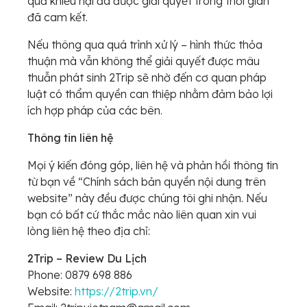
quả khiếu nại đã được giải quyết trong thời gian
đã cam kết.
Nếu thông qua quá trình xử lý – hình thức thỏa
thuận mà vẫn không thể giải quyết được mâu
thuẫn phát sinh 2Trip sẽ nhờ đến cơ quan pháp
luật có thẩm quyền can thiệp nhằm đảm bảo lợi
ích hợp pháp của các bên.
Thông tin liên hệ
Mọi ý kiến đóng góp, liên hệ và phản hồi thông tin
từ bạn về “Chính sách bản quyền nội dung trên
website” này đều được chúng tôi ghi nhận. Nếu
bạn có bất cứ thắc mắc nào liên quan xin vui
lòng liên hệ theo địa chỉ:
2Trip – Review Du Lịch
Phone: 0879 698 886
Website:
https://2trip.vn/