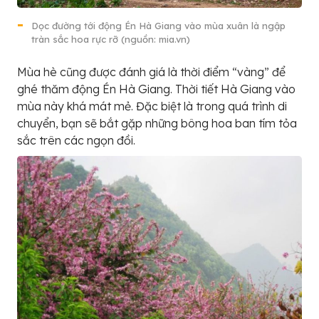
Dọc đường tới động Én Hà Giang vào mùa xuân là ngập
tràn sắc hoa rực rỡ (nguồn: mia.vn)
Mùa hè cũng được đánh giá là thời điểm “vàng” để
ghé thăm động Én Hà Giang. Thời tiết Hà Giang vào
mùa này khá mát mẻ. Đặc biệt là trong quá trình di
chuyển, bạn sẽ bắt gặp những bông hoa ban tím tỏa
sắc trên các ngọn đồi.