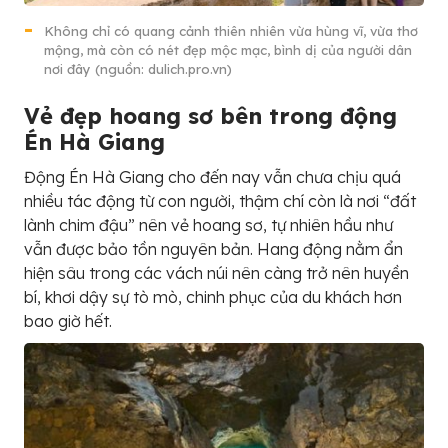
Không chỉ có quang cảnh thiên nhiên vừa hùng vĩ, vừa thơ
mộng, mà còn có nét đẹp mộc mạc, bình dị của người dân
nơi đây (nguồn: dulich.pro.vn)
Vẻ đẹp hoang sơ bên trong động
Én Hà Giang
Động Én Hà Giang cho đến nay vẫn chưa chịu quá
nhiều tác động từ con người, thậm chí còn là nơi “đất
lành chim đậu” nên vẻ hoang sơ, tự nhiên hầu như
vẫn được bảo tồn nguyên bản. Hang động nằm ẩn
hiện sâu trong các vách núi nên càng trở nên huyền
bí, khơi dậy sự tò mò, chinh phục của du khách hơn
bao giờ hết.