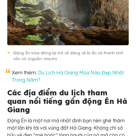
Động Én mùa đông lại trở về dáng vẻ bí ẩn và thanh tịnh
vốn có (nguồn: mia.vn)
Xem thêm:
Du Lịch Hà Giang Mùa Nào Đẹp Nhất
Trong Năm?
Các địa điểm du lịch tham
quan nổi tiếng gần động Én Hà
Giang
Động Én là một nơi mà nhất định bạn nên ghé thăm
một lần khi tới với vùng đất Hà Giang. Không chỉ sở
hữu vẻ đẹp “mê hoặc” lòng người của nó mà còn có