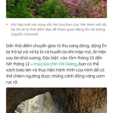
Khí hậu mát mẻ cùng sắc tím hoa ban của Yên Minh mỗi độ
hè tới sẽ là thời điểm đẹp để tham quan động Én Hà Giang
(nguồn: internet)
Đến thời điểm chuyển giao từ thu sang đông, động Én
lại trở lại với vẻ kỳ bí và huyền ảo khi mập mờ, ẩn hiện
sau làn khói sương. Đặc biệt, vào tầm tháng 10 đến
hết tháng 12 –
mùa lúa chín Hà Giang
, bạn có thể
xách balo lên và thực hiện hành trình của mình để có
thể chiêm ngưỡng được những cánh đồng vàng ươm
rực rỡ.