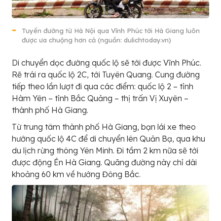
Tuyến đường từ Hà Nội qua Vĩnh Phúc tới Hà Giang luôn
được ưa chuộng hơn cả (nguồn: dulichtoday.vn)
Di chuyển dọc đường quốc lộ sẽ tới được Vĩnh Phúc.
Rẽ trái ra quốc lộ 2C, tới Tuyên Quang. Cung đường
tiếp theo lần lượt đi qua các điểm: quốc lộ 2 – tỉnh
Hàm Yên – tỉnh Bắc Quảng – thị trấn Vị Xuyên –
thành phố Hà Giang.
Từ trung tâm thành phố Hà Giang, bạn lái xe theo
hướng quốc lộ 4C để di chuyển lên Quản Bạ, qua khu
du lịch rừng thông Yên Minh. Đi tầm 2 km nữa sẽ tới
được động Én Hà Giang. Quãng đường này chỉ dài
khoảng 60 km về hướng Đông Bắc.