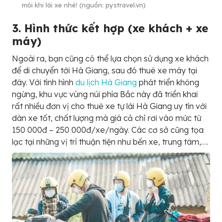
mỏi khi lái xe nhé! (nguồn: pystravel.vn)
3. Hình thức kết hợp (xe khách + xe
máy)
Ngoài ra, bạn cũng có thể lựa chọn sử dụng xe khách
để di chuyển tới Hà Giang, sau đó thuê xe máy tại
đây. Với tình hình
du lịch Hà Giang
phát triển không
ngừng, khu vực vùng núi phía Bắc này đã triển khai
rất nhiều đơn vị cho thuê xe tự lái Hà Giang uy tín với
dàn xe tốt, chất lượng mà giá cả chỉ rơi vào mức từ
150 000đ – 250 000đ/xe/ngày. Các cơ sở cũng tọa
lạc tại những vị trí thuận tiện như bến xe, trung tâm,….