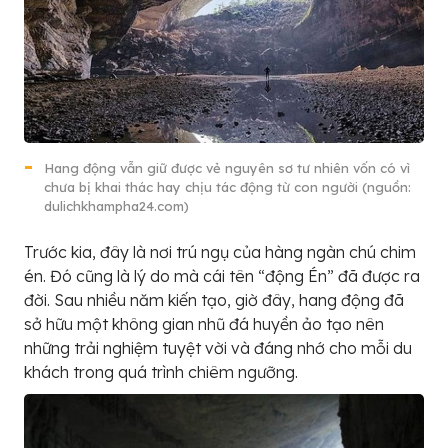
Hang động vẫn giữ được vẻ nguyên sơ tư nhiên vốn có vì
chưa bị khai thác hay chịu tác động từ con người (nguồn:
dulichkhampha24.com)
Trước kia, đây là nơi trú ngụ của hàng ngàn chú chim
én. Đó cũng là lý do mà cái tên “động Én” đã được ra
đời. Sau nhiều năm kiến tạo, giờ đây, hang động đã
sở hữu một không gian nhũ đá huyền ảo tạo nên
những trải nghiệm tuyệt vời và đáng nhớ cho mỗi du
khách trong quá trình chiêm ngưỡng.