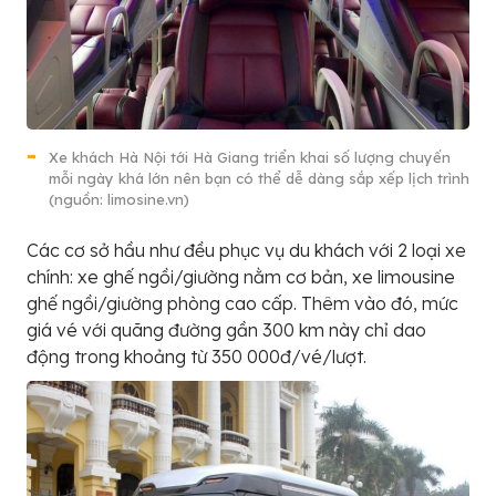
Xe khách Hà Nội tới Hà Giang triển khai số lượng chuyến
mỗi ngày khá lớn nên bạn có thể dễ dàng sắp xếp lịch trình
(nguồn: limosine.vn)
Các cơ sở hầu như đều phục vụ du khách với 2 loại xe
chính: xe ghế ngồi/giường nằm cơ bản, xe limousine
ghế ngồi/giường phòng cao cấp. Thêm vào đó, mức
giá vé với quãng đường gần 300 km này chỉ dao
động trong khoảng từ 350 000đ/vé/lượt.