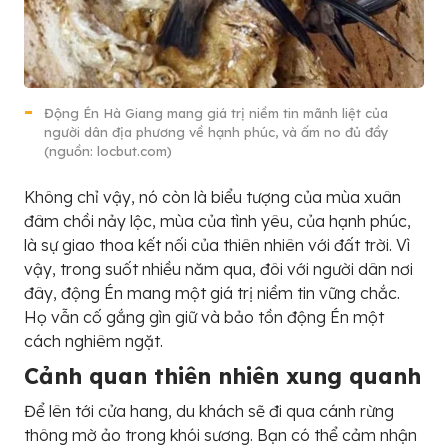
Động Én Hà Giang mang giá trị niềm tin mãnh liệt của
người dân địa phương về hạnh phúc, và ấm no đủ đầy
(nguồn: locbut.com)
Không chỉ vậy, nó còn là biểu tượng của mùa xuân
đâm chồi nảy lộc, mùa của tình yêu, của hạnh phúc,
là sự giao thoa kết nối của thiên nhiên với đất trời. Vì
vậy, trong suốt nhiều năm qua, đôi với người dân nơi
đây, động Én mang một giá trị niềm tin vững chắc.
Họ vẫn cố gắng gìn giữ và bảo tồn động Én một
cách nghiêm ngặt.
Cảnh quan thiên nhiên xung quanh
Để lên tới cửa hang, du khách sẽ đi qua cánh rừng
thông mờ ảo trong khói sương. Bạn có thể cảm nhận