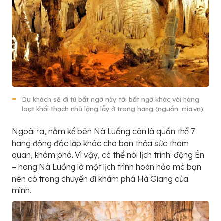
Du khách sẽ đi từ bất ngờ này tới bất ngờ khác với hàng
loạt khối thạch nhũ lộng lẫy ở trong hang (nguồn: mia.vn)
Ngoài ra, nằm kế bên Nà Luồng còn là quần thể 7
hang động độc lập khác cho bạn thỏa sức tham
quan, khám phá. Vì vậy, có thể nói lịch trình: động Én
– hang Nà Luồng là một lịch trình hoàn hảo mà bạn
nên có trong chuyến đi khám phá Hà Giang của
mình.