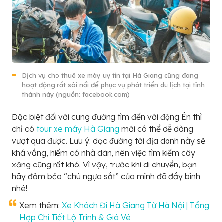
Dịch vụ cho thuê xe máy uy tín tại Hà Giang cũng đang
hoạt động rất sôi nổi để phục vụ phát triển du lịch tại tỉnh
thành này (nguồn: facebook.com)
Đặc biệt đối với cung đường tìm đến với động Én thì
chỉ có
tour xe máy Hà Giang
mới có thể dễ dàng
vượt qua được. Lưu ý: dọc đường tới địa danh này sẽ
khá vắng, hiếm có nhà dân, nên việc tìm kiếm cây
xăng cũng rất khó. Vì vậy, trước khi di chuyển, bạn
hãy đảm bảo “chú ngựa sắt” của mình đã đầy bình
nhé!
Xem thêm:
Xe Khách Đi Hà Giang Từ Hà Nội | Tổng
Hợp Chi Tiết Lộ Trình & Giá Vé