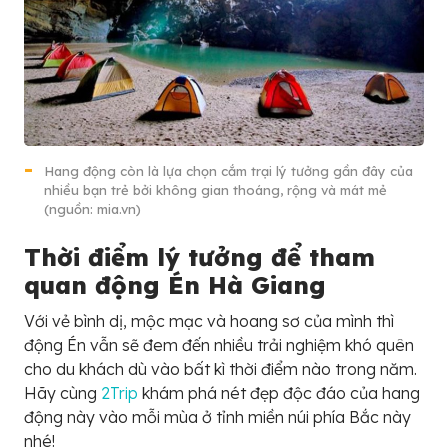
Hang động còn là lựa chọn cắm trại lý tưởng gần đây của
nhiều bạn trẻ bởi không gian thoáng, rộng và mát mẻ
(nguồn: mia.vn)
Thời điểm lý tưởng để tham
quan động Én Hà Giang
Với vẻ bình dị, mộc mạc và hoang sơ của mình thì
động Én vẫn sẽ đem đến nhiều trải nghiệm khó quên
cho du khách dù vào bất kì thời điểm nào trong năm.
Hãy cùng
2Trip
khám phá nét đẹp độc đáo của hang
động này vào mỗi mùa ở tỉnh miền núi phía Bắc này
nhé!