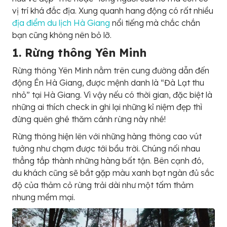
vị trí khá đắc địa. Xung quanh hang động có rất nhiều
địa điểm du lịch Hà Giang
nổi tiếng mà chắc chắn
bạn cũng không nên bỏ lỡ.
1. Rừng thông Yên Minh
Rừng thông Yên Minh nằm trên cung đường dẫn đến
động Én Hà Giang, được mệnh danh là “Đà Lạt thu
nhỏ” tại Hà Giang. Vì vậy nếu có thời gian, đặc biệt là
những ai thích check in ghi lại những kỉ niệm đẹp thì
đừng quên ghé thăm cánh rừng này nhé!
Rừng thông hiện lên với những hàng thông cao vút
tưởng như chạm được tới bầu trời. Chúng nối nhau
thẳng tắp thành những hàng bất tận. Bên cạnh đó,
du khách cũng sẽ bắt gặp màu xanh bạt ngàn đủ sắc
độ của thảm cỏ rừng trải dài như một tấm thảm
nhung mềm mại.