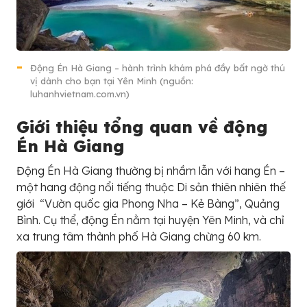
Động Én Hà Giang – hành trình khám phá đầy bất ngờ thú
vị dành cho bạn tại Yên Minh (nguồn:
luhanhvietnam.com.vn)
Giới thiệu tổng quan về động
Én Hà Giang
Động Én Hà Giang thường bị nhầm lẫn với hang Én –
một hang động nổi tiếng thuộc Di sản thiên nhiên thế
giới “Vườn quốc gia Phong Nha – Kẻ Bàng”, Quảng
Bình. Cụ thể, động Én nằm tại huyện Yên Minh, và chỉ
xa trung tâm thành phố Hà Giang chừng 60 km.