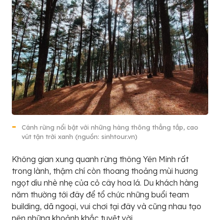
Cánh rừng nổi bật với những hàng thông thẳng tắp, cao
vút tận trời xanh (nguồn: sinhtour.vn)
Không gian xung quanh rừng thông Yên Minh rất
trong lành, thậm chí còn thoang thoảng mùi hương
ngọt dìu nhè nhẹ của cỏ cây hoa lá. Du khách hàng
năm thường tới đây để tổ chức những buổi team
building, dã ngoại, vui chơi tại đây và cũng nhau tạo
nên những khoảnh khắc tuyệt vời.