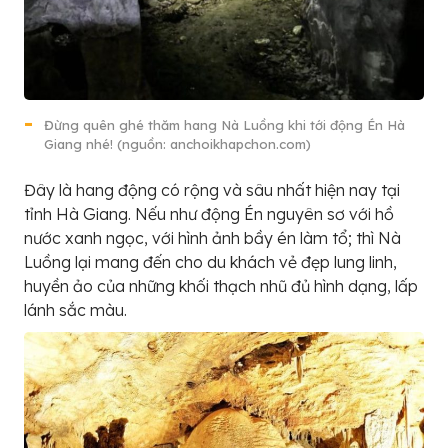
Đừng quên ghé thăm hang Nà Luồng khi tới động Én Hà
Giang nhé! (nguồn: anchoikhapchon.com)
Đây là hang động có rộng và sâu nhất hiện nay tại
tỉnh Hà Giang. Nếu như động Én nguyên sơ với hồ
nước xanh ngọc, với hình ảnh bầy én làm tổ; thì Nà
Luồng lại mang đến cho du khách vẻ đẹp lung linh,
huyền ảo của những khối thạch nhũ đủ hình dạng, lấp
lánh sắc màu.