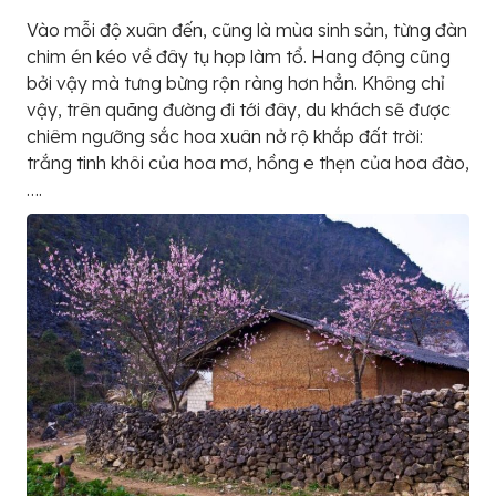
Vào mỗi độ xuân đến, cũng là mùa sinh sản, từng đàn
chim én kéo về đây tụ họp làm tổ. Hang động cũng
bởi vậy mà tưng bừng rộn ràng hơn hẳn. Không chỉ
vậy, trên quãng đường đi tới đây, du khách sẽ được
chiêm ngưỡng sắc hoa xuân nở rộ khắp đất trời:
trắng tinh khôi của hoa mơ, hồng e thẹn của hoa đào,
….