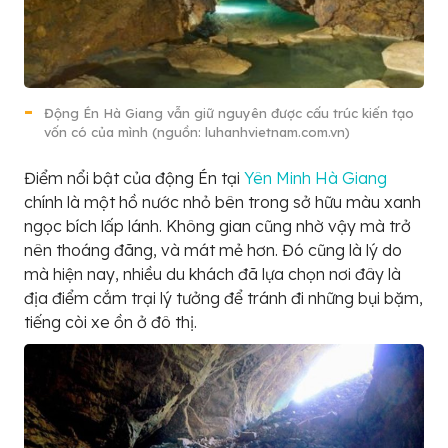
Động Én Hà Giang vẫn giữ nguyên được cấu trúc kiến tạo
vốn có của mình (nguồn: luhanhvietnam.com.vn)
Điểm nổi bật của động Én tại
Yên Minh Hà Giang
chính là một hồ nước nhỏ bên trong sở hữu màu xanh
ngọc bích lấp lánh. Không gian cũng nhờ vậy mà trở
nên thoáng đãng, và mát mẻ hơn. Đó cũng là lý do
mà hiện nay, nhiều du khách đã lựa chọn nơi đây là
địa điểm cắm trại lý tưởng để tránh đi những bụi bặm,
tiếng còi xe ồn ở đô thị.