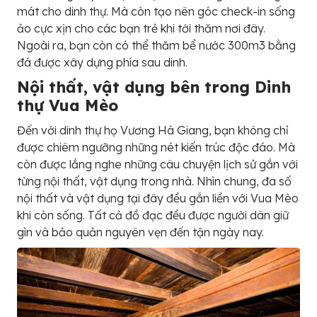
mát cho dinh thự. Mà còn tạo nên góc check-in sống
ảo cực xịn cho các bạn trẻ khi tới thăm nơi đây.
Ngoài ra, bạn còn có thể thăm bể nước 300m3 bằng
đá được xây dựng phía sau dinh.
Nội thất, vật dụng bên trong Dinh
thự Vua Mèo
Đến với dinh thự họ Vương Hà Giang, bạn không chỉ
được chiêm ngưỡng những nét kiến trúc độc đáo. Mà
còn được lắng nghe những câu chuyện lịch sử gắn với
từng nội thất, vật dụng trong nhà. Nhìn chung, đa số
nội thất và vật dụng tại đây đều gắn liền với Vua Mèo
khi còn sống. Tất cả đồ đạc đều được người dân giữ
gìn và bảo quản nguyên vẹn đến tận ngày nay.