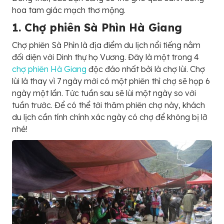
hoa tam giác mạch thơ mộng.
1. Chợ phiên Sà Phìn Hà Giang
Chợ phiên Sà Phìn là địa điểm du lịch nổi tiếng nằm
đối diện với Dinh thự họ Vương. Đây là một trong 4
chợ phiên Hà Giang
độc đáo nhất bởi là chợ lùi. Chợ
lùi là thay vì 7 ngày mới có một phiên thì chợ sẽ họp 6
ngày một lần. Tức tuần sau sẽ lùi một ngày so với
tuần trước. Để có thể tới thăm phiên chợ này, khách
du lịch cần tính chính xác ngày có chợ để không bị lỡ
nhé!