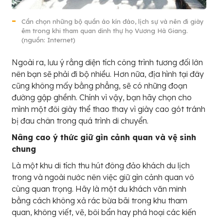
Cần chọn những bộ quần áo kín đáo, lịch sự và nên đi giày
êm trong khi tham quan dinh thự họ Vương Hà Giang.
(nguồn: Internet)
Ngoài ra, lưu ý rằng diện tích công trình tương đối lớn
nên bạn sẽ phải đi bộ nhiều. Hơn nữa, địa hình tại đây
cũng không mấy bằng phẳng, sẽ có những đoạn
đường gập ghềnh. Chính vì vậy, bạn hãy chọn cho
mình một đôi giày thể thao thay vì giày cao gót tránh
bị đau chân trong quá trình di chuyển.
Nâng cao ý thức giữ gìn cảnh quan và vệ sinh
chung
Là một khu di tích thu hút đông đảo khách du lịch
trong và ngoài nước nên việc giữ gìn cảnh quan vô
cùng quan trọng. Hãy là một du khách văn minh
bằng cách không xả rác bừa bãi trong khu tham
quan, không viết, vẽ, bôi bẩn hay phá hoại các kiến