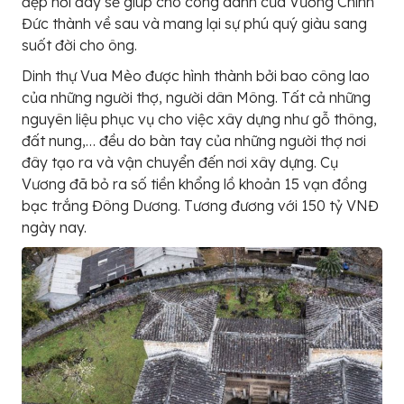
đẹp nơi đây sẽ giúp cho công danh của Vương Chính
Đức thành về sau và mang lại sự phú quý giàu sang
suốt đời cho ông.
Dinh thự Vua Mèo được hình thành bởi bao công lao
của những người thợ, người dân Mông. Tất cả những
nguyên liệu phục vụ cho việc xây dựng như gỗ thông,
đất nung,… đều do bàn tay của những người thợ nơi
đây tạo ra và vận chuyển đến nơi xây dựng. Cụ
Vương đã bỏ ra số tiền khổng lồ khoản 15 vạn đồng
bạc trắng Đông Dương. Tương đương với 150 tỷ VNĐ
ngày nay.