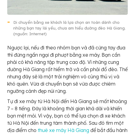
Di chuyển bằng xe khách là lựa chọn an toàn dành cho
những bạn tay lái yếu, chưa am hiểu đường đèo Hà Giang.
(nguồn: Internet)
Ngược lại, nếu đi theo nhóm bạn và đã cứng tay đua
thì đừng ngần ngại đi phượt bằng xe máy. Bạn cần
phải có khả năng tập trung cao độ. Vì những cung
đường Hà Giang rất hiểm trở và cần phải đổ đèo. Thế
nhưng đây sẽ là một trải nghiệm vô cùng thú vị và
khó quên. Vừa di chuyển bạn sẽ vừa được chiêm
ngưỡng cảnh đẹp núi rừng.
Tự đi xe máy từ Hà Nội đến Hà Giang sẽ mất khoảng
7 – 8 tiếng. Đây là khoảng thời gian khá dài và khiến
bạn mệt mỏi. Vì vậy, bạn có thể lựa chọn đi xe khách
từ Hà Nội đến trung tâm thành phố. Sau đó tìm một
địa điểm cho
thuê xe máy Hà Giang
để bắt đầu hành