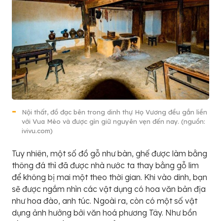
Nội thất, đồ đạc bên trong dinh thự Họ Vương đều gắn liền
với Vua Mèo và được gìn giữ nguyên vẹn đến nay. (nguồn:
ivivu.com)
Tuy nhiên, một số đồ gỗ như bàn, ghế được làm bằng
thông đá thì đã được nhà nước ta thay bằng gỗ lim
để không bị mai một theo thời gian. Khi vào dinh, bạn
sẽ được ngắm nhìn các vật dụng có hoa văn bản địa
như hoa đào, anh túc. Ngoài ra, còn có một số vật
dụng ảnh hưởng bởi văn hoá phương Tây. Như bồn