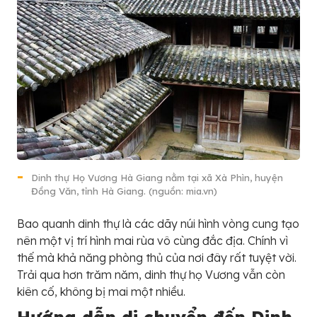
Dinh thự Họ Vương Hà Giang nằm tại xã Xà Phìn, huyện
Đồng Văn, tỉnh Hà Giang. (nguồn: mia.vn)
Bao quanh dinh thự là các dãy núi hình vòng cung tạo
nên một vị trí hình mai rùa vô cùng đắc địa. Chính vì
thế mà khả năng phòng thủ của nơi đây rất tuyệt vời.
Trải qua hơn trăm năm, dinh thự họ Vương vẫn còn
kiên cố, không bị mai một nhiều.