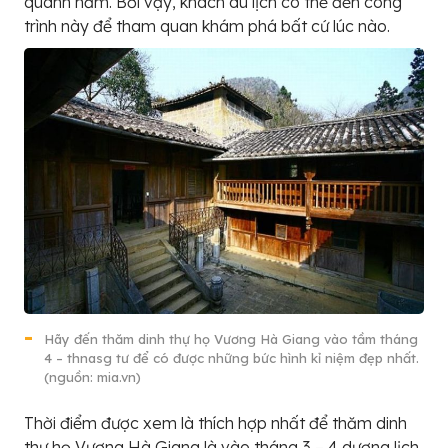
quanh năm. Bởi vậy, khách du lịch có thể đến công
trình này để tham quan khám phá bất cứ lúc nào.
Hãy đến thăm dinh thự họ Vương Hà Giang vào tầm tháng
4 – thnasg tư để có được những bức hình kỉ niệm đẹp nhất.
(nguồn: mia.vn)
Thời điểm được xem là thích hợp nhất để thăm dinh
thự họ Vương Hà Giang là vào tháng 3 – 4 dương lịch.