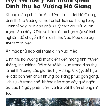
Dinh thự họ Vương Hà Giang
Không giống như các địa điểm du lịch tại Hà Giang,
dinh thự họ Vương là một di tích lịch sử thiêng liêng.
Chính vì vậy, bạn cần phải lưu ý một vài điều quan
trọng. Sau đây, 2Trip sẽ bật mí cho bạn một số kinh
nghiệm để chuyến thăm dinh thự Vua Mèo của bạn
thêm trọn vẹn.
Ăn mặc phù hợp khi thăm dinh Vua Mèo
Dinh thự họ Vương là một điểm đến mang tính truyền
thống, linh thiêng. Bởi một số khu vực trong dinh thự
là nơi thờ cúng các gia tộc họ Vương. Vì vậy, để hợp
lẽ, các bạn nên chọn những bộ trang phục gọn gàng,
lịch sự và trang nhã. Không nên mặc váy quá ngắn,
áo quá hở gây phản cảm và trái với thuần phong mĩ
tục.