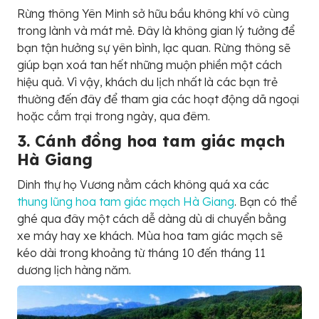
Rừng thông Yên Minh sở hữu bầu không khí vô cùng
trong lành và mát mẻ. Đây là không gian lý tưởng để
bạn tận hưởng sự yên bình, lạc quan. Rừng thông sẽ
giúp bạn xoá tan hết những muộn phiền một cách
hiệu quả. Vì vậy, khách du lịch nhất là các bạn trẻ
thường đến đây để tham gia các hoạt động dã ngoại
hoặc cắm trại trong ngày, qua đêm.
3. Cánh đồng hoa tam giác mạch
Hà Giang
Dinh thự họ Vương nằm cách không quá xa các
thung lũng hoa tam giác mạch Hà Giang
. Bạn có thể
ghé qua đây một cách dễ dàng dù di chuyển bằng
xe máy hay xe khách. Mùa hoa tam giác mạch sẽ
kéo dài trong khoảng từ tháng 10 đến tháng 11
dương lịch hàng năm.