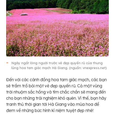
Ngây ngất lòng người trước vẻ đẹp quyến rũ của thung
lũng hoa tam giác mạch Hà Giang. (nguồn: vnexpress.net)
Đến với các cánh đồng hoa tam giác mạch, các bạn
sẽ trầm trồ bỏi một vẻ đẹp quyến rũ. Cả một vùng
trời nhuộm sắc hồng và tím chắc chắn sẽ mang đến
cho bạn những trải nghiệm khó quên. Vì thế, bạn hãy
tranh thủ thời gian tới Hà Giang vào mùa hoa để
đem về những bức hình kỉ niệm tuyệt đẹp nhé!