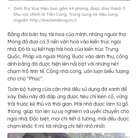
Dinh thự Vua Mèo bao gồm 64 phòng, được chia thành 3
khu vực chính là Tiền Cung, Trung cung và Hậu cung.
(nguồn: http://baolamdong.vn/)
Bằng đôi bàn tay tài hoa của mình, những người thợ
Mông đã đưa cả 3 nền văn hoá vào kiến trúc ngôi
nhà. Đó là sự kết hợp hài hoà của kiến trúc Trung
Quốc, Pháp và người Mông. Bước vào dinh thự, cổng
dinh bằng đá được hiện lên nổi bật với những nét
chạm trổ tinh tế. Cổng nhà cong, uốn lượn biểu tượng
cho chữ “Phúc”.
Toàn bộ tường của căn nhà đều sử dụng đá xanh để
xây. Điều này đã đáp ứng được tiêu chí kiên cố, vững
trãi trước kẻ thù và thời gian. Mái nhà được làm từ gỗ
thông giúp tôn lên sự uy nghiêm và uyển chuyển cho
ngôi nhà. Đặc biệt, mọi chi tiết ở tường, mái đều được
chạm khắc tỉ mỉ tới những chi tiết nhỏ nhất.