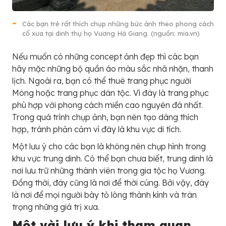
Các bạn trẻ rất thích chụp những bức ảnh theo phong cách
cổ xưa tại dinh thự họ Vương Hà Giang. (nguồn: mia.vn)
Nếu muốn có những concept ảnh đẹp thì các bạn
hãy mặc những bộ quần áo màu sắc nhã nhặn, thanh
lịch. Ngoài ra, bạn có thể thuê trang phục người
Mông hoặc trang phục dân tộc. Vì đây là trang phục
phù hợp với phong cách miền cao nguyên đá nhất.
Trong quá trình chụp ảnh, bạn nên tạo dáng thích
hợp, tránh phản cảm vì đây là khu vực di tích.
Một lưu ý cho các bạn là không nên chụp hình trong
khu vực trung dinh. Có thể bạn chưa biết, trung dinh là
nơi lưu trữ những thành viên trong gia tộc họ Vương.
Đồng thời, đây cũng là nơi để thời cúng. Bởi vậy, đây
là nơi để mọi người bày tỏ lòng thành kính và trân
trọng những giá trị xưa.
Một vài lưu ý khi tham quan