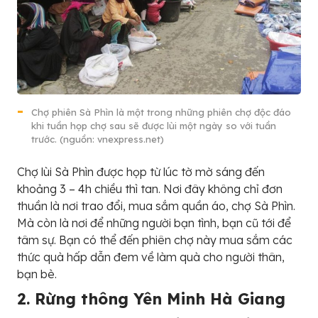
Chợ phiên Sà Phìn là một trong những phiên chợ độc đáo
khi tuần họp chợ sau sẽ được lùi một ngày so với tuần
trước. (nguồn: vnexpress.net)
Chợ lùi Sà Phìn được họp từ lúc tờ mờ sáng đến
khoảng 3 – 4h chiều thì tan. Nơi đây không chỉ đơn
thuần là nơi trao đổi, mua sắm quần áo, chợ Sà Phìn.
Mà còn là nơi để những người bạn tình, bạn cũ tới để
tâm sự. Bạn có thể đến phiên chợ này mua sắm các
thức quà hấp dẫn đem về làm quà cho người thân,
bạn bè.
2. Rừng thông Yên Minh Hà Giang