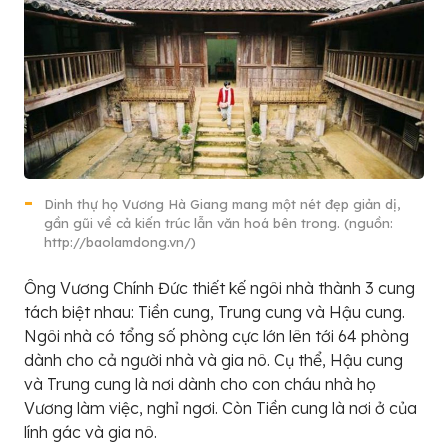
Dinh thự họ Vương Hà Giang mang một nét đẹp giản dị,
gần gũi về cả kiến trúc lẫn văn hoá bên trong. (nguồn:
http://baolamdong.vn/)
Ông Vương Chính Đức thiết kế ngôi nhà thành 3 cung
tách biệt nhau: Tiền cung, Trung cung và Hậu cung.
Ngôi nhà có tổng số phòng cực lớn lên tới 64 phòng
dành cho cả người nhà và gia nô. Cụ thể, Hậu cung
và Trung cung là nơi dành cho con cháu nhà họ
Vương làm việc, nghỉ ngơi. Còn Tiền cung là nơi ở của
lính gác và gia nô.