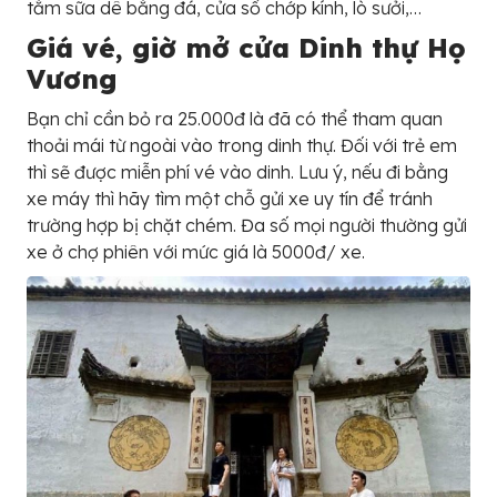
tắm sữa dê bằng đá, cửa sổ chớp kính, lò sưởi,…
Giá vé, giờ mở cửa Dinh thự Họ
Vương
Bạn chỉ cần bỏ ra 25.000đ là đã có thể tham quan
thoải mái từ ngoài vào trong dinh thự. Đối với trẻ em
thì sẽ được miễn phí vé vào dinh. Lưu ý, nếu đi bằng
xe máy thì hãy tìm một chỗ gửi xe uy tín để tránh
trường hợp bị chặt chém. Đa số mọi người thường gửi
xe ở chợ phiên với mức giá là 5000đ/ xe.