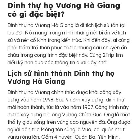
Dinh thự họ Vương Hà Giang
có gì đặc biệt?
Dinh thự họ Vương Hà Giang là di tích lịch sử tồn tại
lâu đời. Nó mang trong mình những nét bí ẩn về lịch
sử và nét cổ kính trong kiến trúc. Khi đến đây, ai cũng
phải trầm trồ thán phục trước những câu chuyện ẩn
chứa trong công trình đặc biệt này. Cùng 2Trip tìm
hiểu kỹ hơn qua các thông tin dưới đây nhé!
Lịch sử hình thành Dinh thự họ
Vương Hà Giang
Dinh thự họ Vương chính thức được khởi công xây
dựng vào năm 1998. Sau 9 năm xây dựng, dinh thự
mới hoàn thành, tức là vào năm 1907. Công trình này
được xây dựng bởi ông Vương Chính Đức. Ông là một
thổ ty giàu sống trên vùng cao nguyên đá. Ông được
người dân tộc Mông tôn sùng là Vua, cai quản một
vùng rộng lớn. Gồm 4 huyện: Quản Bạ, Yên Minh,