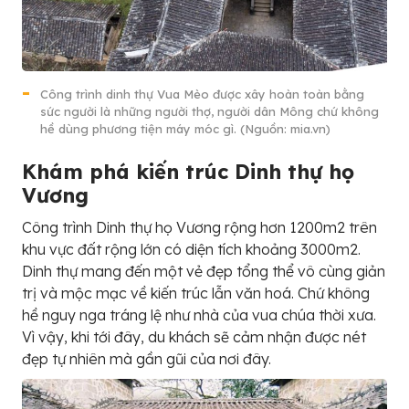
Công trình dinh thự Vua Mèo được xây hoàn toàn bằng
sức người là những người thợ, người dân Mông chứ không
hề dùng phương tiện máy móc gì. (Nguồn: mia.vn)
Khám phá kiến trúc Dinh thự họ
Vương
Công trình Dinh thự họ Vương rộng hơn 1200m2 trên
khu vực đất rộng lớn có diện tích khoảng 3000m2.
Dinh thự mang đến một vẻ đẹp tổng thể vô cùng giản
trị và mộc mạc về kiến trúc lẫn văn hoá. Chứ không
hề nguy nga tráng lệ như nhà của vua chúa thời xưa.
Vì vậy, khi tới đây, du khách sẽ cảm nhận được nét
đẹp tự nhiên mà gần gũi của nơi đây.