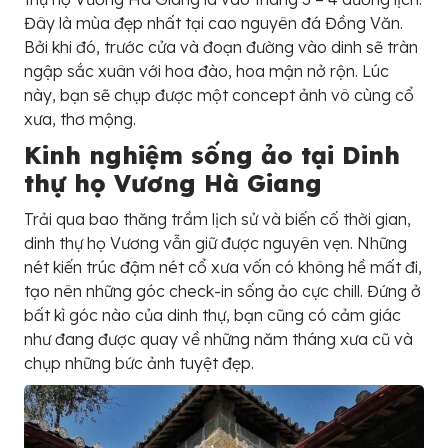
Đây là mùa đẹp nhất tại cao nguyên đá Đồng Văn.
Bởi khi đó, trước cửa và đoạn đường vào dinh sẽ tràn
ngập sắc xuân với hoa đào, hoa mận nở rộn. Lúc
này, bạn sẽ chụp được một concept ảnh vô cùng cổ
xưa, thơ mộng.
Kinh nghiệm sống ảo tại Dinh
thự họ Vương Hà Giang
Trải qua bao thăng trầm lịch sử và biến cố thời gian,
dinh thự họ Vương vẫn giữ được nguyên vẹn. Những
nét kiến trúc đậm nét cổ xưa vốn có không hề mất đi,
tạo nên những góc check-in sống ảo cực chill. Đứng ở
bất kì góc nào của dinh thự, bạn cũng có cảm giác
như đang được quay về những năm tháng xưa cũ và
chụp những bức ảnh tuyệt đẹp.