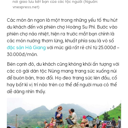
nơi giao lưu kết bạn của các tộc người (Nguồn:
vnexpress.net)
Các món ăn ngon là một trong những yếu tố thu hút
du khách đến với phiên chợ Hoàng Su Phì. Bước vào
phiên chợ náo nhiệt, hiện ra trước mắt bạn chính là
các món nướng thơm lừng, khuất phía sau là vô số
đặc sản Hà Giang
với mức giá rất rẻ chỉ từ 25.000đ –
30.000đ/món.
Bên cạnh đó, du khách cũng không khỏi ấn tượng với
các cô gái dân tộc Nùng mang trang sức xuống núi
để buôn bán, trao đổi. Họ đeo trang sức lên đầu, cổ
hay bất kì vị trí nào trên cơ thể để người mua có thể
dễ dàng nhìn thấy.