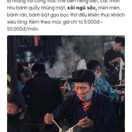
lạ nhưng với công thức chế biến riêng biệt, các món
như bánh quẩy nhúng mật,
xôi ngũ sắc,
mèn mén,
bánh rán, bánh bột gạo bọc thịt đều khiến thực khách
xiêu lòng. Kèm theo mức giá chỉ từ 5.000đ –
50.000đ/món.