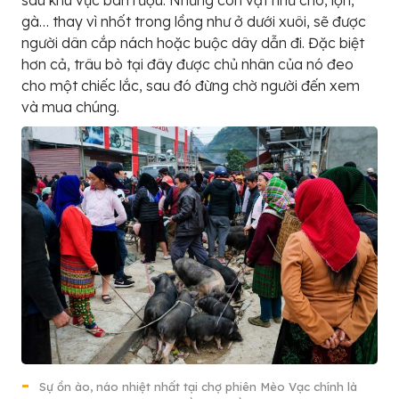
sau khu vực bán rượu. Những con vật như chó, lợn,
gà… thay vì nhốt trong lồng như ở dưới xuôi, sẽ được
người dân cắp nách hoặc buộc dây dẫn đi. Đặc biệt
hơn cả, trâu bò tại đây được chủ nhân của nó đeo
cho một chiếc lắc, sau đó đừng chờ người đến xem
và mua chúng.
Sự ồn ào, náo nhiệt nhất tại chợ phiên Mèo Vạc chính là