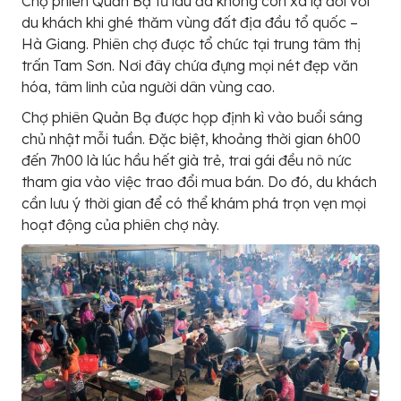
Chợ phiên Quản Bạ từ lâu đã không còn xa lạ đối với
du khách khi ghé thăm vùng đất địa đầu tổ quốc –
Hà Giang. Phiên chợ được tổ chức tại trung tâm thị
trấn Tam Sơn. Nơi đây chứa đựng mọi nét đẹp văn
hóa, tâm linh của người dân vùng cao.
Chợ phiên Quản Bạ được họp định kì vào buổi sáng
chủ nhật mỗi tuần. Đặc biệt, khoảng thời gian 6h00
đến 7h00 là lúc hầu hết già trẻ, trai gái đều nô nức
tham gia vào việc trao đổi mua bán. Do đó, du khách
cần lưu ý thời gian để có thể khám phá trọn vẹn mọi
hoạt động của phiên chợ này.