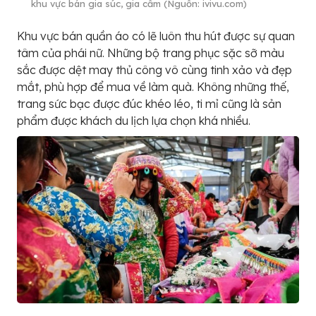
khu vực bán gia súc, gia cầm (Nguồn: ivivu.com)
Khu vực bán quần áo có lẽ luôn thu hút được sự quan
tâm của phái nữ. Những bộ trang phục sặc sỡ màu
sắc được dệt may thủ công vô cùng tinh xảo và đẹp
mắt, phù hợp để mua về làm quà. Không những thế,
trang sức bạc được đúc khéo léo, ti mỉ cũng là sản
phẩm được khách du lịch lựa chọn khá nhiều.