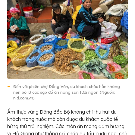
Đến với phiên chợ Đồng Văn, du khách chắc hẳn không
nên bỏ lỡ các sạp đồ ăn nông sản tươi ngon (Nguồn:
nld.com.vn)
Ẩm thực vùng Đông Bắc Bộ không chỉ thu hút du
khách trong nước mà còn được du khách quốc tế
hứng thú trải nghiệm. Các món ăn mang đậm hương
vị Hà Giang như thắng cố. cháo ấu tẩu, rượu ngô, chả