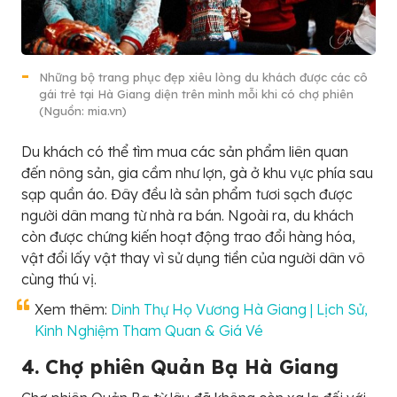
Những bộ trang phục đẹp xiêu lòng du khách được các cô
gái trẻ tại Hà Giang diện trên mình mỗi khi có chợ phiên
(Nguồn: mia.vn)
Du khách có thể tìm mua các sản phẩm liên quan
đến nông sản, gia cầm như lợn, gà ở khu vực phía sau
sạp quần áo. Đây đều là sản phẩm tươi sạch được
người dân mang từ nhà ra bán. Ngoài ra, du khách
còn được chứng kiến hoạt động trao đổi hàng hóa,
vật đổi lấy vật thay vì sử dụng tiền của người dân vô
cùng thú vị.
Xem thêm:
Dinh Thự Họ Vương Hà Giang | Lịch Sử,
Kinh Nghiệm Tham Quan & Giá Vé
4. Chợ phiên Quản Bạ Hà Giang