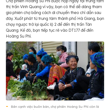
Chợ phiên Hoàng Su Phì được họp ngay tại trung tâm
thị trấn Vinh Quang vì vậy, bạn có thể dễ dàng tham
gia phiên chợ bằng cách di chuyển theo chỉ dẫn sau
đây. Xuất phát từ trung tâm thành phố Hà Giang, bạn
chạy ngược trở lại quốc lộ 2 để đến thị trấn Tân
Quang. Kế đó, bạn tiếp tục rẽ vào DT177 để đến
Hoàng Su Phì.
Bên cạnh việc buôn bán, chợ phiên Hoàng Su Phì còn là