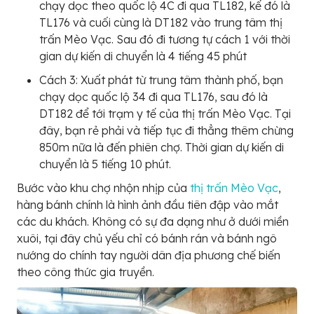
chạy dọc theo quốc lộ 4C đi qua TL182, kế đó là
TL176 và cuối cùng là DT182 vào trung tâm thị
trấn Mèo Vạc. Sau đó đi tương tự cách 1 với thời
gian dự kiến di chuyển là 4 tiếng 45 phút
Cách 3: Xuất phát từ trung tâm thành phố, bạn
chạy dọc quốc lộ 34 đi qua TL176, sau đó là
DT182 để tới trạm y tế của thị trấn Mèo Vạc. Tại
đây, bạn rẻ phải và tiếp tục đi thẳng thêm chừng
850m nữa là đến phiên chợ. Thời gian dự kiến di
chuyển là 5 tiếng 10 phút.
Bước vào khu chợ nhộn nhịp của
thị trấn Mèo Vạc
,
hàng bánh chính là hình ảnh đầu tiên đập vào mắt
các du khách. Không có sự đa dạng như ở dưới miền
xuôi, tại đây chủ yếu chỉ có bánh rán và bánh ngô
nướng do chính tay người dân địa phương chế biến
theo công thức gia truyền.