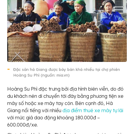
Đặc sản hà Giang được bày bán khá nhiều tại chợ phiên
Hoàng Su Phì (nguồn: mia.vn)
Hoàng Su Phì đặc trưng bởi địa hình biên viễn, do đó
du khách nên di chuyển tới đây bằng phương tiện xe
máy số hoặc xe máy tay côn. Bên cạnh đó, Hà
Giang nổi tiếng với nhiều
địa điểm thuê xe máy tự lái
với mức giá dao động khoảng 180.000đ –
600.000đ/xe.