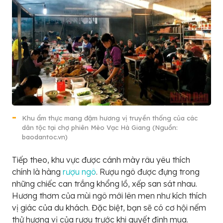
Khu ẩm thực mang đậm hương vị truyền thống của các
dân tộc tại chợ phiên Mèo Vạc Hà Giang (Nguồn:
baodantoc.vn)
Tiếp theo, khu vực được cánh mày râu yêu thích
chính là hàng
rượu ngô
. Rượu ngô được đựng trong
những chiếc can trắng khổng lồ, xếp san sát nhau.
Hương thơm của mùi ngô mới lên men như kích thích
vị giác của du khách. Đặc biệt, bạn sẽ có cơ hội nếm
thử hương vị của rượu trước khi quyết định mua.