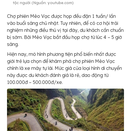
tộc người (Nguồn: youtube.com)
Chợ phiên Mèo Vạc được họp đều đặn 1 tuần/ lần
vào buổi sáng chủ nhật. Tuy nhiên, để có cơ hội trải
nghiệm những điều thú vị tại đây, du khách cần chuẩn
bị sớm. Bởi Mèo Vạc bắt đầu họp chợ từ lúc 4 – 5 giờ
sáng.
Hiện nay, mô hình phương tiện phổ biến nhất được
giới trẻ lựa chọn để khám phá chợ phiên Mèo Vạc
chính là xe máy tự lái. Mức giá của loại hình di chuyển
này được du khách đánh giá là rẻ, dao động từ
100.000đ – 500.000đ/xe.