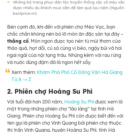
Những bộ trang phục dân tộc truyền thống sặc sỡ màu sắc
được nhiều du khách mua sắm để làm quà lưu niệm (Nguồn:
bestprice.vn)
Bên cạnh đó, khi đến với phiên chợ Mèo Vạc, bạn
chắc chắn không nên bỏ lỡ món ăn đặc sản tại đây –
thắng cố
. Món ngon được tạo nên từ mùi thơm của
thảo quả, hạt dổi, củ sả cùng vị béo, ngậy bùi và hơi
ngai ngái của nội tạng trâu. Nhúng kèm với rau rừng
và nước dùng đậm đà là ngon hết sẩy.
Xem thêm:
Khám Phá Phố Cổ Đồng Văn Hà Giang
Từ A -> Z
2. Phiên chợ Hoàng Su Phì
Với tuổi đời hơn 200 năm,
Hoàng Su Phì
được xem là
một trong những phiên chợ “lão làng” tại tỉnh Hà
Giang. Phiên chợ Hoàng Su Phì còn được biết đến với
tên gọi là phiên chợ Vinh Quang bởi phiên chợ thuộc
thị trấn Vinh Quang, huyện Hoàng Su Phì, tỉnh Hà