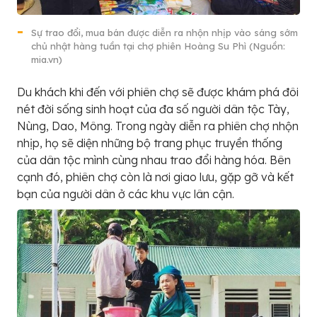
Sự trao đổi, mua bán được diễn ra nhộn nhịp vào sáng sớm
chủ nhật hàng tuần tại chợ phiên Hoàng Su Phì (Nguồn:
mia.vn)
Du khách khi đến với phiên chợ sẽ được khám phá đôi
nét đời sống sinh hoạt của đa số người dân tộc Tày,
Nùng, Dao, Mông. Trong ngày diễn ra phiên chợ nhộn
nhịp, họ sẽ diện những bộ trang phục truyền thống
của dân tộc mình cùng nhau trao đổi hàng hóa. Bên
cạnh đó, phiên chợ còn là nơi giao lưu, gặp gỡ và kết
bạn của người dân ở các khu vực lân cận.