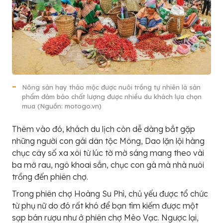
Nông sản hay thảo mộc được nuôi trồng tự nhiên là sản
phẩm đảm bảo chất lượng được nhiều du khách lựa chọn
mua (Nguồn: motogo.vn)
Thêm vào đó, khách du lịch còn dễ dàng bắt gặp
những người con gái dân tộc Mông, Dao lặn lội hàng
chục cây số xa xôi từ lúc tờ mờ sáng mang theo vài
ba mớ rau, ngô khoai sắn, chục con gà mà nhà nuôi
trồng đến phiên chợ.
Trong phiên chợ Hoàng Su Phì, chủ yếu được tổ chức
từ phụ nữ do đó rất khó để bạn tìm kiếm được một
sạp bán rượu như ở phiên chợ Mèo Vạc. Ngược lại,