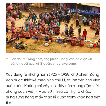
Bắt đầu từ sáng sớm, chợ phiên Đồng Văn đã chật kín
dòng người qua lại (Nguồn: phuotvivu.com)
Xây dựng từ những năm 1925 – 1928, chợ phiên Đồng
Văn được thiết kế theo hình chữ U, thuận tiện cho việc
buôn bán. Không chỉ vậy, nơi đây còn mang đậm nét
phong cách Việt – Hoa với nhiều cột trụ to chắc,
đứng sững hàng mấy thập kỉ được trạm khắc họa tiết
tỉ mỉ.