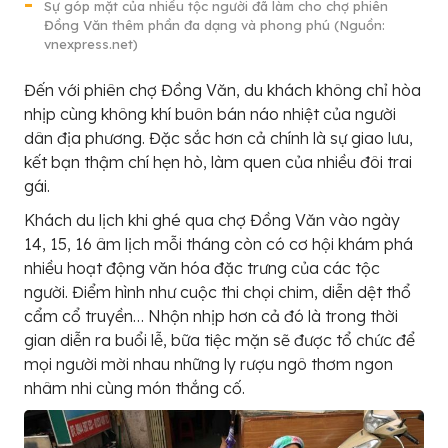
Sự góp mặt của nhiều tộc người đã làm cho chợ phiên
Đồng Văn thêm phần đa dạng và phong phú (Nguồn:
vnexpress.net)
Đến với phiên chợ Đồng Văn, du khách không chỉ hòa
nhịp cùng không khí buôn bán náo nhiệt của người
dân địa phương. Đặc sắc hơn cả chính là sự giao lưu,
kết bạn thậm chí hẹn hò, làm quen của nhiều đôi trai
gái.
Khách du lịch khi ghé qua chợ Đồng Văn vào ngày
14, 15, 16 âm lịch mỗi tháng còn có cơ hội khám phá
nhiều hoạt động văn hóa đặc trưng của các tộc
người. Điểm hình như cuộc thi chọi chim, diễn dệt thổ
cẩm cổ truyền… Nhộn nhịp hơn cả đó là trong thời
gian diễn ra buổi lễ, bữa tiệc mặn sẽ được tổ chức để
mọi người mời nhau những ly rượu ngô thơm ngon
nhâm nhi cùng món thắng cố.