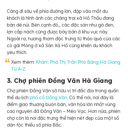
Càng đi sâu về phía đường lớn, đập vào mắt du
khách là hình ảnh các chàng trai xã Hồ Thầu đang
bán dê núi. Bên cạnh đó,, các đặc sản như gà đen,
lợn cắp nách cũng được bày bán ở khu vực này.
Ngoài ra, hương thơm đặc trưng từ thảo quả của các
cô gái Mông ở xã Sán Xả Hồ cũng khiến du khách
yêu thích.
Xem thêm:
Khám Phá Thị Trấn Phó Bảng Hà Giang
Từ A-Z
3. Chợ phiên Đồng Văn Hà Giang
Chợ phiên Đồng Văn sở hữu vị trí đắc địa trong quần
thể du lịch
phố cổ Đồng Văn
. Có thể nói, nơi đây là
điểm giao thương buôn bán, văn hóa lớn nhất vùng
cao nguyên đá Đồng Văn – Mèo Vạc. Hơn nữa, phiên
chợ còn là nơi đặc trưng thể hiện nét đẹp của một số
dân tộc thiểu số phía Bắc.