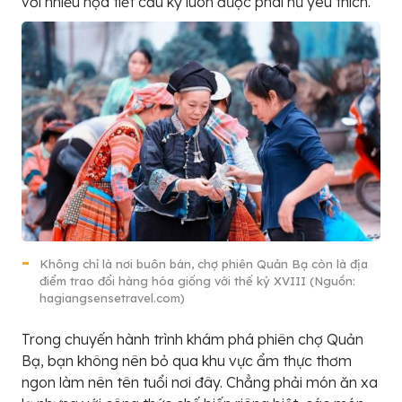
với nhiều họa tiết cầu kỳ luôn được phái nữ yêu thích.
Không chỉ là nơi buôn bán, chợ phiên Quản Bạ còn là địa
điểm trao đổi hàng hóa giống với thế kỷ XVIII (Nguồn:
hagiangsensetravel.com)
Trong chuyến hành trình khám phá phiên chợ Quản
Bạ, bạn không nên bỏ qua khu vực ẩm thực thơm
ngon làm nên tên tuổi nơi đây. Chẳng phải món ăn xa