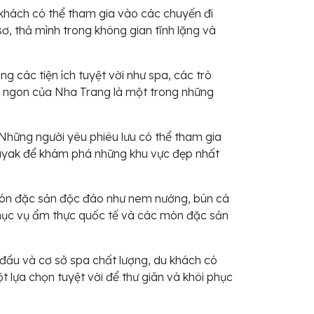
 khách có thể tham gia vào các chuyến đi
ơ, thả mình trong không gian tĩnh lặng và
g các tiện ích tuyệt vời như spa, các trò
ơi ngon của Nha Trang là một trong những
Những người yêu phiêu lưu có thể tham gia
kayak để khám phá những khu vực đẹp nhất
 món đặc sản độc đáo như nem nướng, bún cá
 phục vụ ẩm thực quốc tế và các món đặc sản
g đầu và cơ sở spa chất lượng, du khách có
t lựa chọn tuyệt vời để thư giãn và khôi phục