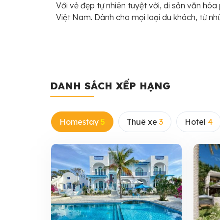
Với vẻ đẹp tự nhiên tuyệt vời, di sản văn h
Việt Nam. Dành cho mọi loại du khách, từ nh
DANH SÁCH XẾP HẠNG
Homestay
5
Thuê xe
3
Hotel
4