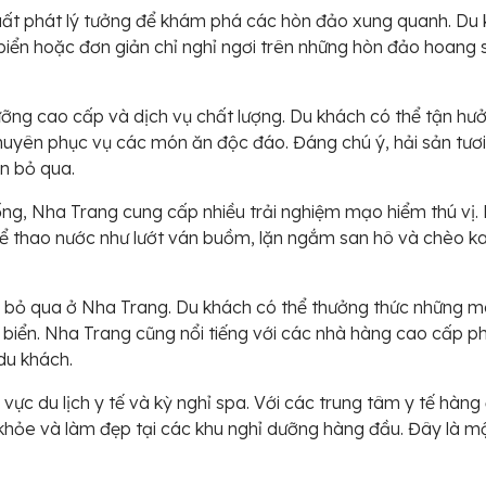
 xuất phát lý tưởng để khám phá các hòn đảo xung quanh. Du
biển hoặc đơn giản chỉ nghỉ ngơi trên những hòn đảo hoang s
ỡng cao cấp và dịch vụ chất lượng. Du khách có thể tận hưởn
chuyên phục vụ các món ăn độc đáo. Đáng chú ý, hải sản tư
n bỏ qua.
ng, Nha Trang cung cấp nhiều trải nghiệm mạo hiểm thú vị. 
thể thao nước như lướt ván buồm, lặn ngắm san hô và chèo 
hể bỏ qua ở Nha Trang. Du khách có thể thưởng thức những
n biển. Nha Trang cũng nổi tiếng với các nhà hàng cao cấp
du khách.
 vực du lịch y tế và kỳ nghỉ spa. Với các trung tâm y tế hàn
c khỏe và làm đẹp tại các khu nghỉ dưỡng hàng đầu. Đây là mộ