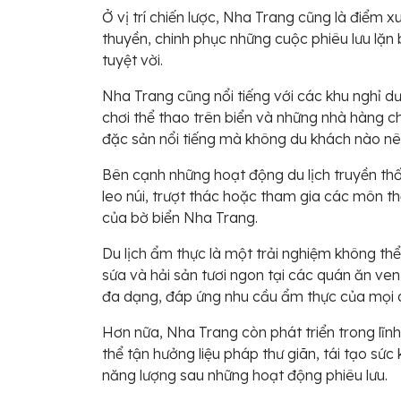
Ở vị trí chiến lược, Nha Trang cũng là điểm
thuyền, chinh phục những cuộc phiêu lưu lặn 
tuyệt vời.
Nha Trang cũng nổi tiếng với các khu nghỉ dư
chơi thể thao trên biển và những nhà hàng 
đặc sản nổi tiếng mà không du khách nào nê
Bên cạnh những hoạt động du lịch truyền thố
leo núi, trượt thác hoặc tham gia các môn 
của bờ biển Nha Trang.
Du lịch ẩm thực là một trải nghiệm không t
sứa và hải sản tươi ngon tại các quán ăn ve
đa dạng, đáp ứng nhu cầu ẩm thực của mọi 
Hơn nữa, Nha Trang còn phát triển trong lĩnh
thể tận hưởng liệu pháp thư giãn, tái tạo sứ
năng lượng sau những hoạt động phiêu lưu.