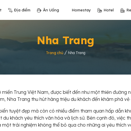
t
Địa điểm
Ăn Uống
Homestay
Hotel
Re
Nha Trang
/
Trang chủ
Nha Trang
 miền Trung Việt Nam, được biết đến như một thiên đường ng
ăm, Nha Trang thu hút hàng triệu du khách đến khám phá vẻ 
 biển tuyệt đẹp mà còn có nhiều điểm tham quan hấp dẫn khá
hút du khách yêu thích văn hóa và lịch sử. Bên cạnh đó, việ
một trải nghiệm không thể bỏ qua cho những ai yêu thích vớ