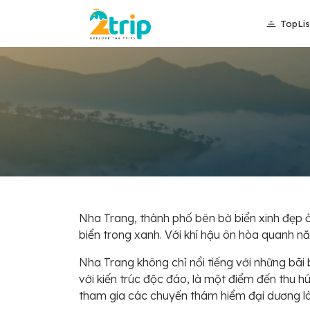
TopLis
Nha Trang, thành phố bên bờ biển xinh đẹp ở
biển trong xanh. Với khí hậu ôn hòa quanh n
Nha Trang không chỉ nổi tiếng với những bãi
với kiến trúc độc đáo, là một điểm đến thu 
tham gia các chuyến thám hiểm đại dương là 