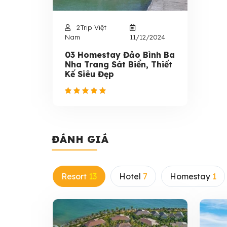
2Trip Việt
Nam
11/12/2024
03 Homestay Đảo Bình Ba
Nha Trang Sát Biển, Thiết
Kế Siêu Đẹp
ĐÁNH GIÁ
Resort
13
Hotel
7
Homestay
1