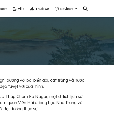
⚲
sort
Villa
Thuê Xe
Reviews
hỉ dưỡng với bãi biển dài, cát trắng và nước
đẹp tuyệt vời của mình.
c. Tháp Chàm Po Nagar, một di tích lịch sử
c tham quan Viện Hải dương học Nha Trang và
i đại dương thực sự.