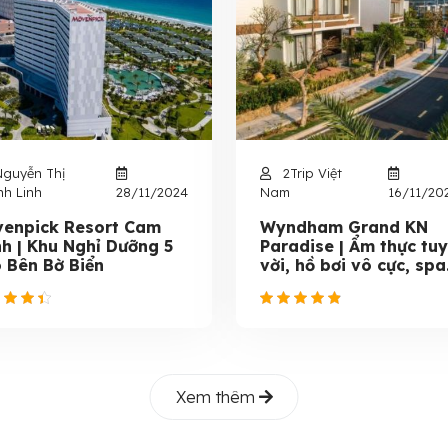
guyễn Thị
2Trip Việt
h Linh
28/11/2024
Nam
16/11/20
enpick Resort Cam
Wyndham Grand KN
h | Khu Nghỉ Dưỡng 5
Paradise | Ẩm thực tuy
 Bên Bờ Biển
vời, hồ bơi vô cực, spa.
Xem thêm