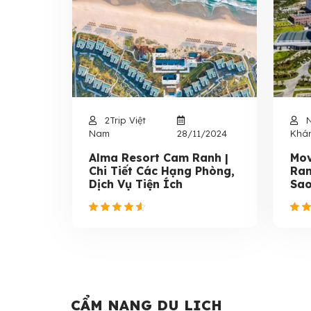
2Trip Việt
N
Nam
28/11/2024
Khán
Alma Resort Cam Ranh |
Mov
Chi Tiết Các Hạng Phòng,
Ran
Dịch Vụ Tiện Ích
Sao
CẨM NANG DU LỊCH