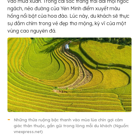
vào mùa xuân. Trong cái sắc trắng trải dài mọi ngóc
ngách, nẻo đường của Yên Minh điểm xuyết màu
hồng nổi bật của hoa đào. Lúc này, du khách sẽ thực
sự đắm chìm trong vẻ đẹp thơ mộng, kỳ vĩ của một
vùng cao nguyên đá.
Những thửa ruộng bậc thanh vào mùa lúa chín gợi cảm
giác thân thuộc, gần gũi trong lòng mỗi du khách (Nguồn:
vnexpress.net)