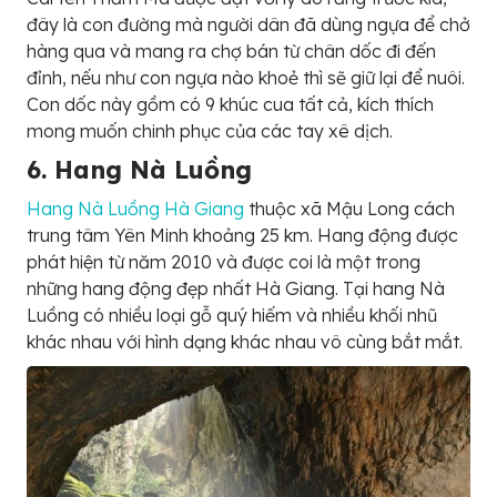
đây là con đường mà người dân đã dùng ngựa để chở
hàng qua và mang ra chợ bán từ chân dốc đi đến
đỉnh, nếu như con ngựa nào khoẻ thì sẽ giữ lại để nuôi.
Con dốc này gồm có 9 khúc cua tất cả, kích thích
mong muốn chinh phục của các tay xê dịch.
6. Hang Nà Luồng
Hang Nà Luồng Hà Giang
thuộc xã Mậu Long cách
trung tâm Yên Minh khoảng 25 km. Hang động được
phát hiện từ năm 2010 và được coi là một trong
những hang động đẹp nhất Hà Giang. Tại hang Nà
Luồng có nhiều loại gỗ quý hiếm và nhiều khối nhũ
khác nhau với hình dạng khác nhau vô cùng bắt mắt.