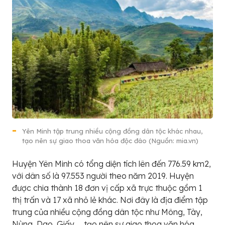
Yên Minh tập trung nhiều cộng đồng dân tộc khác nhau,
tạo nên sự giao thoa văn hóa độc đáo (Nguồn: mia.vn)
Huyện Yên Minh có tổng diện tích lên đến 776.59 km2,
với dân số là 97.553 người theo năm 2019. Huyện
được chia thành 18 đơn vị cấp xã trực thuộc gồm 1
thị trấn và 17 xã nhỏ lẻ khác. Nơi đây là địa điểm tập
trung của nhiều cộng đồng dân tộc như Mông, Tày,
Nùng, Dao, Giấy,… tạo nên sự giao thoa văn hóa,