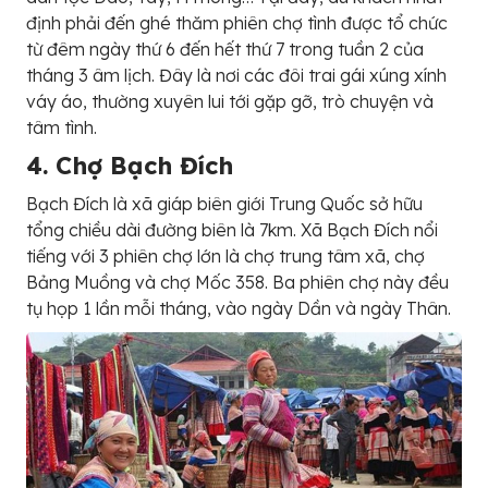
định phải đến ghé thăm phiên chợ tình được tổ chức
từ đêm ngày thứ 6 đến hết thứ 7 trong tuần 2 của
tháng 3 âm lịch. Đây là nơi các đôi trai gái xúng xính
váy áo, thường xuyên lui tới gặp gỡ, trò chuyện và
tâm tình.
4. Chợ Bạch Đích
Bạch Đích là xã giáp biên giới Trung Quốc sở hữu
tổng chiều dài đường biên là 7km. Xã Bạch Đích nổi
tiếng với 3 phiên chợ lớn là chợ trung tâm xã, chợ
Bảng Muồng và chợ Mốc 358. Ba phiên chợ này đều
tụ họp 1 lần mỗi tháng, vào ngày Dần và ngày Thân.