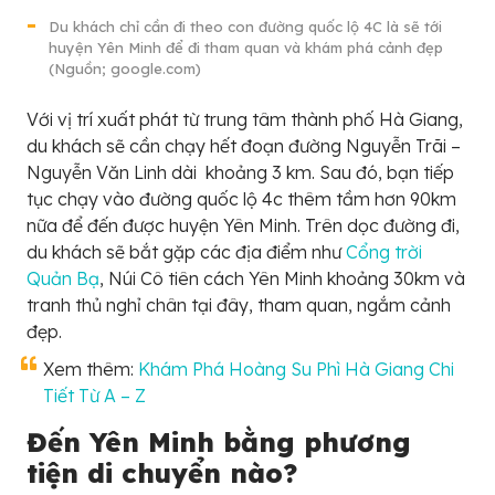
Du khách chỉ cần đi theo con đường quốc lộ 4C là sẽ tới
huyện Yên Minh để đi tham quan và khám phá cảnh đẹp
(Nguồn; google.com)
Với vị trí xuất phát từ trung tâm thành phố Hà Giang,
du khách sẽ cần chạy hết đoạn đường Nguyễn Trãi –
Nguyễn Văn Linh dài khoảng 3 km. Sau đó, bạn tiếp
tục chạy vào đường quốc lộ 4c thêm tầm hơn 90km
nữa để đến được huyện Yên Minh. Trên dọc đường đi,
du khách sẽ bắt gặp các địa điểm như
Cổng trời
Quản Bạ
, Núi Cô tiên cách Yên Minh khoảng 30km và
tranh thủ nghỉ chân tại đây, tham quan, ngắm cảnh
đẹp.
Xem thêm:
Khám Phá Hoàng Su Phì Hà Giang Chi
Tiết Từ A – Z
Đến Yên Minh bằng phương
tiện di chuyển nào?