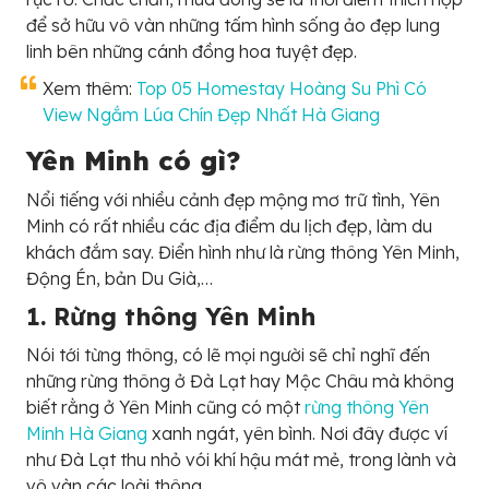
để sở hữu vô vàn những tấm hình sống ảo đẹp lung
linh bên những cánh đồng hoa tuyệt đẹp.
Xem thêm:
Top 05 Homestay Hoàng Su Phì Có
View Ngắm Lúa Chín Đẹp Nhất Hà Giang
Yên Minh có gì?
Nổi tiếng với nhiều cảnh đẹp mộng mơ trữ tình, Yên
Minh có rất nhiều các địa điểm du lịch đẹp, làm du
khách đắm say. Điển hình như là rừng thông Yên Minh,
Động Én, bản Du Già,…
1. Rừng thông Yên Minh
Nói tới từng thông, có lẽ mọi người sẽ chỉ nghĩ đến
những rừng thông ở Đà Lạt hay Mộc Châu mà không
biết rằng ở Yên Minh cũng có một
rừng thông Yên
Minh Hà Giang
xanh ngát, yên bình. Nơi đây được ví
như Đà Lạt thu nhỏ vói khí hậu mát mẻ, trong lành và
vô vàn các loài thông.