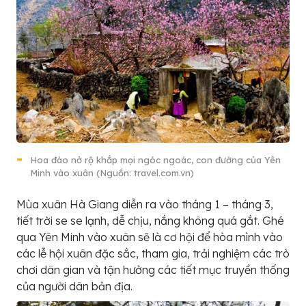
Hoa đào nở rộ khắp mọi ngóc ngoác, con đường của Yên
Minh vào xuân (Nguồn: travel.com.vn)
Mùa xuân Hà Giang diễn ra vào tháng 1 – tháng 3,
tiết trời se se lạnh, dễ chịu, nắng không quá gắt. Ghé
qua Yên Minh vào xuân sẽ là cơ hội để hòa mình vào
các lễ hội xuân đặc sắc, tham gia, trải nghiệm các trò
chơi dân gian và tận hưởng các tiết mục truyền thống
của người dân bản địa.