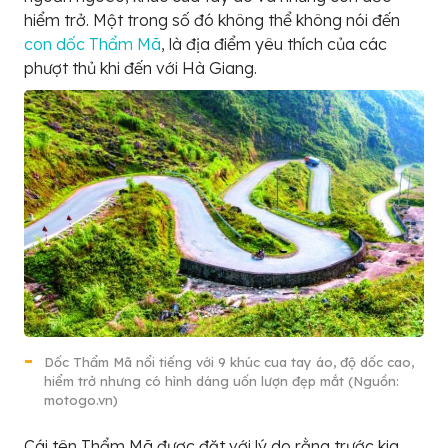
hiểm trở. Một trong số đó không thể không nói đến
con dốc Thẩm Mã
, là địa điểm yêu thích của các
phượt thủ khi đến với Hà Giang.
Dốc Thẩm Mã nổi tiếng với 9 khúc cua tay áo, độ dốc cao,
hiểm trở nhưng có hình dáng uốn lượn đẹp mắt (Nguồn:
motogo.vn)
Cái tên Thẩm Mã được đặt với lý do rằng trước kia,