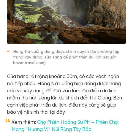
Hang Nà Luồng đang được chính quyền địa phương tập
trung xây dựng, sửa sang để phát triển du lịch (Nguồn:
bazantravel.com)
Cửa hang rất rộng khoảng 30m, có các vách ngăn
nối tiếp nhau. Hang Nà Luồng hiện đang được nâng
cấp và xây dựng để đưa vào làm địa điểm du lịch
nhằm thu hút lượng lớn du khách đến Hà Giang. Bên
cạnh việc phát triển du lịch, điều này cũng sẽ giúp
bảo vệ hệ sinh thái tại đây.
Xem thêm:
Chợ Phiên Hoàng Su Phì – Phiên Chợ
Mang “Hương Vị” Núi Rừng Tây Bắc