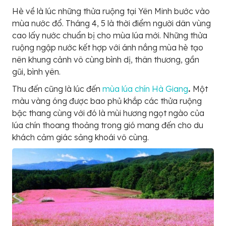
Hè về là lúc những thửa ruộng tại Yên Minh bước vào
mùa nước đổ. Tháng 4, 5 là thời điểm người dân vùng
cao lấy nước chuẩn bị cho mùa lúa mới. Những thửa
ruộng ngập nước kết hợp với ánh nắng mùa hè tạo
nên khung cảnh vô cùng bình dị, thân thương, gần
gũi, bình yên.
Thu đến cũng là lúc đến
mùa lúa chín Hà Giang
.
Một
màu vàng óng được bao phủ khắp các thửa ruộng
bậc thang cùng với đó là mùi hương ngọt ngào của
lúa chín thoang thoảng trong gió mang đến cho du
khách cảm giác sảng khoái vô cùng.