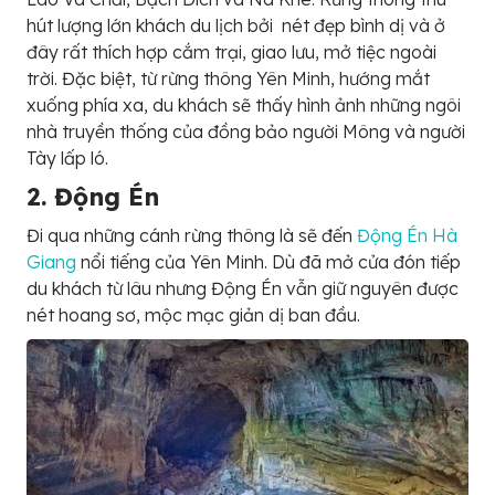
hút lượng lớn khách du lịch bởi nét đẹp bình dị và ở
đây rất thích hợp cắm trại, giao lưu, mở tiệc ngoài
trời. Đặc biệt, từ rừng thông Yên Minh, hướng mắt
xuống phía xa, du khách sẽ thấy hình ảnh những ngôi
nhà truyền thống của đồng bảo người Mông và người
Tày lấp ló.
2. Động Én
Đi qua những cánh rừng thông là sẽ đến
Động Én Hà
Giang
nổi tiếng của Yên Minh. Dù đã mở cửa đón tiếp
du khách từ lâu nhưng Động Én vẫn giữ nguyên được
nét hoang sơ, mộc mạc giản dị ban đầu.