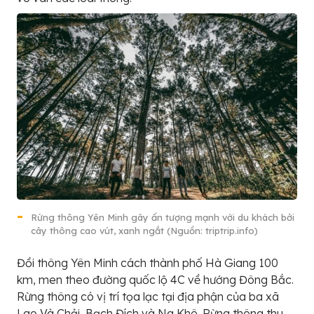
Rừng thông Yên Minh gây ấn tượng mạnh với du khách bởi
cây thông cao vút, xanh ngắt (Nguồn: triptrip.info)
Đồi thông Yên Minh cách thành phố Hà Giang 100
km, men theo đường quốc lộ 4C về hướng Đông Bắc.
Rừng thông có vị trí tọa lạc tại địa phận của ba xã
Lao Và Chải, Bạch Đích và Na Khê. Rừng thông thu