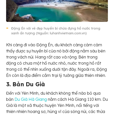
Động Én với vẻ đẹp huyền bí chứa đựng hồ nước trong
xanh ấn tượng (Nguồn: luhanhvietnam.com.vn)
Khi càng đi vào Động Én, du khách càng cảm cảm
thấy được sự huyền bí của nó bởi động nằm sâu bên
trong vách núi. Hang rất cao và rộng. Bên trong
động có chưa một hồ nước nhỏ, nước trong hồ rất
trong có thể nhìn xuống dưới tận đáy. Ngoài ra, Động
Én còn là địa điểm cắm trại lý tưởng giữa thiên nhiên.
3. Bản Du Già
Đến với Yên Minh, du khách không thể nào bỏ qua
bản
Du Già Hà Giang
nằm cách Hà Giang 110 km. Du
Già là một xã thuộc huyện Yên Minh, nổi tiếng với
thiên nhiên hoang sơ, hùng vĩ của sông núi, các thửa