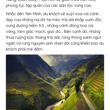
phong tục tập quán của các dân tộc vùng cao.
Nhắc đến Yên Minh, du khách sẽ xuýt xoa với cảnh
đẹp của những núi đá tai mèo trải dài khắp sườn đồi,
cung đường hiểm trở , những cánh đồng hoa cải
vàng, tam giác mạch, gạo đỏ,.. Bên cạnh đó, những
thửa ruộng bậc thang trải dài, rừng thông xanh ngút
ngàn và rừng nguyên sinh nhiệt đới cũng khiến bao du
khách phải mê đắm.