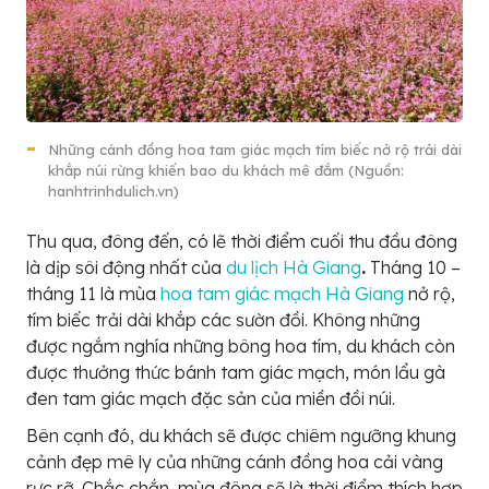
Những cánh đồng hoa tam giác mạch tím biếc nở rộ trải dài
khắp núi rừng khiến bao du khách mê đắm (Nguồn:
hanhtrinhdulich.vn)
Thu qua, đông đến, có lẽ thời điểm cuối thu đầu đông
là dịp sôi động nhất của
du lịch Hà Giang
.
Tháng 10 –
tháng 11 là mùa
hoa tam giác mạch Hà Giang
nở rộ,
tím biếc trải dài khắp các sườn đồi. Không những
được ngắm nghía những bông hoa tím, du khách còn
được thưởng thức bánh tam giác mạch, món lẩu gà
đen tam giác mạch đặc sản của miền đồi núi.
Bên cạnh đó, du khách sẽ được chiêm ngưỡng khung
cảnh đẹp mê ly của những cánh đồng hoa cải vàng
rực rỡ. Chắc chắn, mùa đông sẽ là thời điểm thích hợp