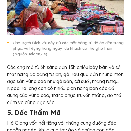
Chợ Bạch Đích với đầy đủ các mặt hàng từ đồ ăn đến trang
phục, vật dụng hàng ngày, du khách có thể ghé thăm
(Nguồn: mia.vn/ 4)
Các chợ mở từ 6h sáng đến 13h chiều bày bán vô số
mặt hàng đa dạng từ lợn, gà, rau quả đến những món
đặc sản vùng cao như gà bản, cá suối, măng rừng…
Ngoài ra, chợ còn có nhiều gian hàng bán các đồ
dùng của vùng cao, trang phục truyền thống, đồ thổ
cẩm vô cùng đặc sắc.
5. Dốc Thẩm Mã
Hà Giang vốn nổi tiếng với những cung đường đèo
ngoằn ngoèo, khúc cua tay áo và những con dốc