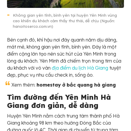
Không gian yên tĩnh, bình yên tại huyện Yên Minh vùng
cao khiến du khách cảm thấy thư thái, dễ chịu (Nguồn:
hanoitoserco.com.vn)
Bên cạnh đó, khí hậu nơi đây quanh năm dịu dàng,
mát mẻ, không gian yên tĩnh, bình yên. Đây là một
điểm cộng lớn tạo nên sức hút của Yên Minh trong
lòng du khách. Yên Minh đã chiếm trọn trong tim của
du khách với vô vàn
địa điểm du lịch Hà Giang
tuyệt
đẹp, phục vụ nhu cầu check in, sống ảo.
Xem thêm:
homestay ở bắc quang hà giang
Tìm đường đến Yên Minh Hà
Giang đơn giản, dễ dàng
Huyện Yên Minh nằm cách trung tâm thành phố Hà
Giang khoảng 98 km theo hướng Đông Bắc của
đường quốc lộ 4C. Thời gian di chuyển từ trung tâm