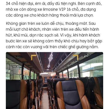
34 chỗ hiện đại, êm ái, đầy đủ tiện nghi. Bên cạnh đó,
nhà xe còn dòng xe limosine VIP 16 chỗ, đa dạng
các dòng xe cho khách hàng thoải mái lựa chọn.
Không gian trên xe luôn dễ chịu, thoáng mát. Sau
mỗi lượt chở khách, nhân viên trên xe đều tiến hành
hút, khử mùi, dọn rác sạch sẽ. Vì vậy, khi hành khách
bước lên xe sẽ không cảm thấy khó chịu hay bắt gặp
cảnh rác còn vương vãi trên chiếc ghế giường nằm.