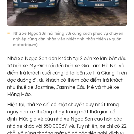
Nhà xe Ngọc Sơn nổi tiếng với cung cách phục vụ chuyên
nghiệp cùng dàn nhân viên nhiệt tình, thân thiện (Nguồn:
motortrip.vn)
Nhà xe Ngọc Sơn đón khách tại 2 bến xe lớn: bắt đầu
từ bến xe Mỹ Đình rồi đến bến xe Gia Lâm Hà Nội và
điểm trả khách cuối cùng là tại bến xe Hà Giang. Trên
dọc đường đi, du khách có thêm các điểm trả khách
như thuê xe Jasmine, Jasmine Cầu Mè và thuê xe
Hồng Hào.
Hiện tại, nhà xe chỉ có một chuyến duy nhất trong
ngày nên xe thường chạy trong một thời gian cố
định. Mức giá vé của nhà xe Ngọc Sơn cao hơn các
nhà xe khác với 350.000đ/ vé. Tuy nhiên, xe chỉ có 22
chỗ, vô cùng thoáng mát và có các tiện nghi, dịch vụ