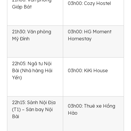
03h00: Cozy Hostel
Giáp Bát
21h30: Văn phòng
03h00: HG Moment
Mỹ Đình
Homestay
22h05: Ngã tư Nội
Bài (Nhà hàng Hải
03h00: KiKi House
Yến)
22h15: Sảnh Nội Địa
03h00: Thuê xe Hồng
(T1) – Sân bay Nội
Hào
Bài