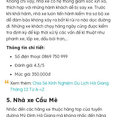
Không chỉ vậy, nhà xe có hệ thống giảm xóc xịn xò,
thích hợp với những hành khách dễ bị say xe. Trước
khi khởi hành, nhà xe luôn tiến hành kiểm tra sơ bộ xe
để đảm bảo không xảy ra bất kì rủi ro nào dọc đường
đi. Những xe khách chạy hàng ngày cũng được kiểm
tra định kỳ để kịp thời xử lý các vấn đề kĩ thuật như
phanh xe, lốp xe, dầu bôi trơn,…
Thông tin chi tiết:
Số điện thoại: 0869 750 999
Đánh giá: 4.3/5
Mức giá: 350.000đ
Xem thêm:
Chia Sẻ Kinh Nghiệm Du Lịch Hà Giang
Tháng 12 Từ A->Z
5. Nhà xe Cầu Mè
Nhắc đến các hãng xe thuộc hàng top của tuyến
đường Mỹ Đình Hà Giang mà không nhắc đến hãng