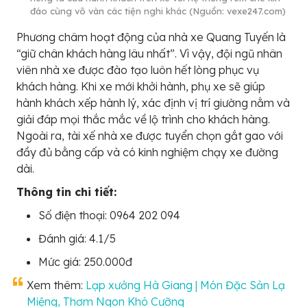
đáo cùng vô vàn các tiện nghi khác (Nguồn: vexe247.com)
Phương châm hoạt động của nhà xe Quang Tuyến là
“giữ chân khách hàng lâu nhất”. Vì vậy, đội ngũ nhân
viên nhà xe được đào tạo luôn hết lòng phục vụ
khách hàng. Khi xe mới khởi hành, phụ xe sẽ giúp
hành khách xếp hành lý, xác định vị trí giường nằm và
giải đáp mọi thắc mắc về lộ trình cho khách hàng.
Ngoài ra, tài xế nhà xe được tuyển chọn gắt gao với
đầy đủ bằng cấp và có kinh nghiệm chạy xe đường
dài.
Thông tin chi tiết:
Số điện thoại: 0964 202 094
Đánh giá: 4.1/5
Mức giá: 250.000đ
Xem thêm:
Lạp xưởng Hà Giang | Món Đặc Sản Lạ
Miệng, Thơm Ngon Khó Cưỡng