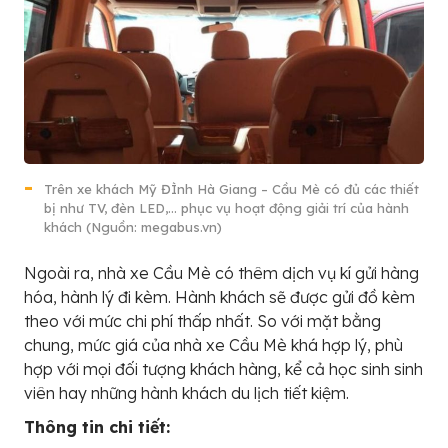
Trên xe khách Mỹ ĐÌnh Hà Giang – Cầu Mè có đủ các thiết
bị như TV, đèn LED,… phục vụ hoạt động giải trí của hành
khách (Nguồn: megabus.vn)
Ngoài ra, nhà xe Cầu Mè có thêm dịch vụ kí gửi hàng
hóa, hành lý đi kèm. Hành khách sẽ được gửi đồ kèm
theo với mức chi phí thấp nhất. So với mặt bằng
chung, mức giá của nhà xe Cầu Mè khá hợp lý, phù
hợp với mọi đối tượng khách hàng, kể cả học sinh sinh
viên hay những hành khách du lịch tiết kiệm.
Thông tin chi tiết: