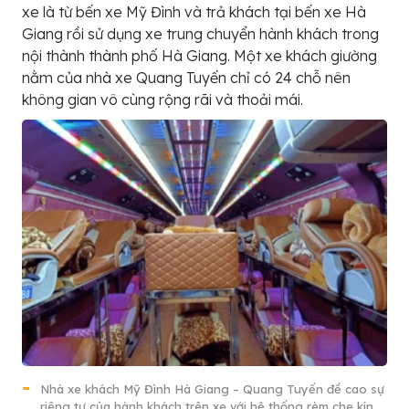
xe là từ bến xe Mỹ Đình và trả khách tại bến xe Hà
Giang rồi sử dụng xe trung chuyển hành khách trong
nội thành thành phố Hà Giang. Một xe khách giường
nằm của nhà xe Quang Tuyến chỉ có 24 chỗ nên
không gian vô cùng rộng rãi và thoải mái.
Nhà xe khách Mỹ Đình Hà Giang – Quang Tuyến đề cao sự
riêng tư của hành khách trên xe với hệ thống rèm che kín