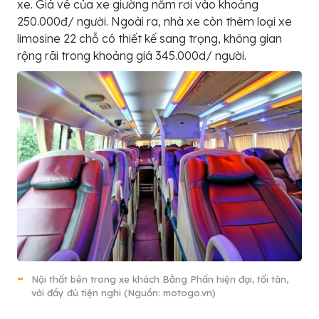
xe. Giá vé của xe giường nằm rơi vào khoảng
250.000đ/ người. Ngoài ra, nhà xe còn thêm loại xe
limosine 22 chỗ có thiết kế sang trọng, không gian
rộng rãi trong khoảng giá 345.000d/ người.
Nội thất bên trong xe khách Bằng Phấn hiện đại, tối tân,
với đầy đủ tiện nghi (Nguồn: motogo.vn)