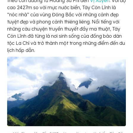
theo con đường từ Hoàng Su Phì đến
Vị Xuyên
. Với độ
cao 2427m so với mực nước biển, Tây Côn Lĩnh là
“nóc nhà” của vùng Đông Bắc với những cảnh đẹp
tuyệt đẹp và phong cảnh thiêng liêng. Nổi tiếng với
những câu chuyện truyền thuyết đầy ma thuật, Tây
Côn Lĩnh đã từng là nơi sinh sống của đồng bào dân
tộc La Chí và trở thành một trong những điểm đến du
lịch hấp dẫn.