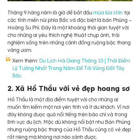
Tháng 9 hàng năm là giờ để bắt đầu
mùa lúa chín
tại
các tỉnh miền núi phía Bắc và đặc biệt là bản Phùng –
Hoàng Su Phì. Đây là một khoảng thời gian tuyệt vời
cho những ai yêu thích nghệ thuật chụp ảnh, trải
nghiệm sống trên những cánh đồng ruộng bậc thang
vàng ươm.
Xem thêm:
Du Lịch Hà Giang Tháng 10 | Thời Điểm
Lý Tưởng Nhất Trong Năm Để Tới Vùng Đất Tây
Bắc
2. Xã Hồ Thầu với vẻ đẹp hoang sơ
Hồ Thầu là một địa điểm tuyệt vời cho những ai
muốn tìm kiếm một nơi yên tĩnh và ít du khách. Vì nơi
đây không được quá nổi tiếng trên báo chí và trong
lĩnh vực du lịch. Mặc dù không nổi bật như Bản Phùng
nhưng ruộng bậc thang của Hồ Thầu cũng có vẻ đẹp
rất riêng mà không nơi nào sánh được.