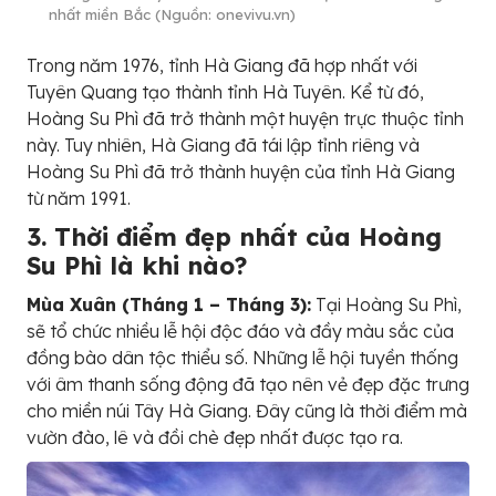
nhất miền Bắc (Nguồn: onevivu.vn)
Trong năm 1976, tỉnh Hà Giang đã hợp nhất với
Tuyên Quang tạo thành tỉnh Hà Tuyên. Kể từ đó,
Hoàng Su Phì đã trở thành một huyện trực thuộc tỉnh
này. Tuy nhiên, Hà Giang đã tái lập tỉnh riêng và
Hoàng Su Phì đã trở thành huyện của tỉnh Hà Giang
từ năm 1991.
3. Thời điểm đẹp nhất của Hoàng
Su Phì là khi nào?
Mùa Xuân (Tháng 1 – Tháng 3):
Tại Hoàng Su Phì,
sẽ tổ chức nhiều lễ hội độc đáo và đầy màu sắc của
đồng bào dân tộc thiểu số. Những lễ hội tuyền thống
với âm thanh sống động đã tạo nên vẻ đẹp đặc trưng
cho miền núi Tây Hà Giang. Đây cũng là thời điểm mà
vườn đào, lê và đồi chè đẹp nhất được tạo ra.