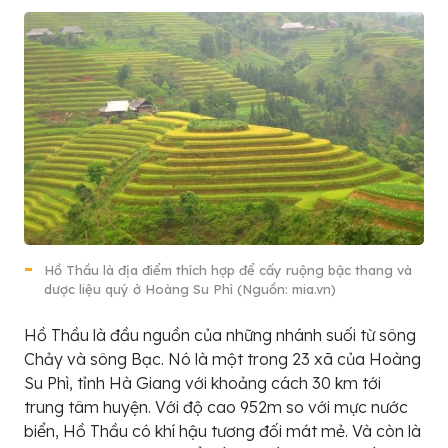
Hồ Thầu là địa điểm thích hợp để cấy ruộng bậc thang và
dược liệu quý ở Hoàng Su Phì (Nguồn: mia.vn)
Hồ Thầu là đầu nguồn của những nhánh suối từ sông
Chảy và sông Bạc. Nó là một trong 23 xã của Hoàng
Su Phì, tỉnh Hà Giang với khoảng cách 30 km tới
trung tâm huyện. Với độ cao 952m so với mực nước
biển, Hồ Thầu có khí hậu tương đối mát mẻ. Và còn là