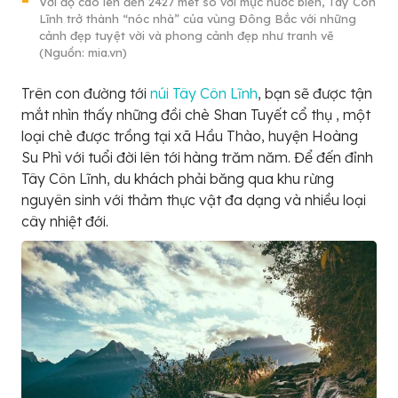
Với độ cao lên đến 2427 mét so với mực nước biển, Tây Côn
Lĩnh trở thành “nóc nhà” của vùng Đông Bắc với những
cảnh đẹp tuyệt vời và phong cảnh đẹp như tranh vẽ
(Nguồn: mia.vn)
Trên con đường tới
núi Tây Côn Lĩnh
, bạn sẽ được tận
mắt nhìn thấy những đồi chè Shan Tuyết cổ thụ , một
loại chè được trồng tại xã Hầu Thào, huyện Hoàng
Su Phì với tuổi đời lên tới hàng trăm năm. Để đến đỉnh
Tây Côn Lĩnh, du khách phải băng qua khu rừng
nguyên sinh với thảm thực vật đa dạng và nhiều loại
cây nhiệt đới.