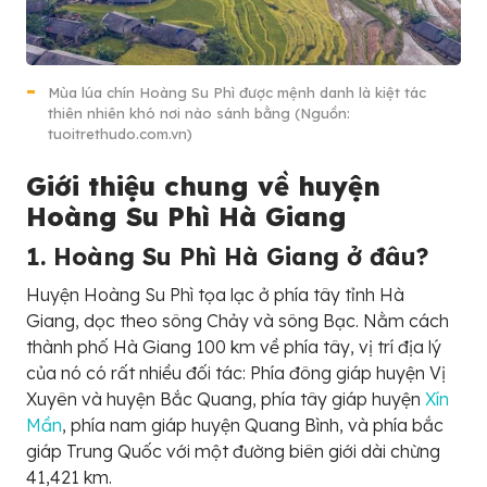
Mùa lúa chín Hoàng Su Phì được mệnh danh là kiệt tác
thiên nhiên khó nơi nào sánh bằng (Nguồn:
tuoitrethudo.com.vn)
Giới thiệu chung về huyện
Hoàng Su Phì Hà Giang
1. Hoàng Su Phì Hà Giang ở đâu?
Huyện Hoàng Su Phì tọa lạc ở phía tây tỉnh Hà
Giang, dọc theo sông Chảy và sông Bạc. Nằm cách
thành phố Hà Giang 100 km về phía tây, vị trí địa lý
của nó có rất nhiều đối tác: Phía đông giáp huyện Vị
Xuyên và huyện Bắc Quang, phía tây giáp huyện
Xín
Mần
, phía nam giáp huyện Quang Bình, và phía bắc
giáp Trung Quốc với một đường biên giới dài chừng
41,421 km.