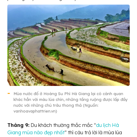
Mùa nước đổ ở Hoàng Su Phì Hà Giang lại có cảnh quan
khác hẳn với màu lúa chín, những tầng ruộng được lấp đầy
nước với những chú trâu thong thả (Nguồn:
vanhoavaphattrien.vn)
Tháng 9:
Du khách thường thắc mắc “
du lịch Hà
Giang mùa nào đẹp nhất
” thì câu trả lời là mùa lúa