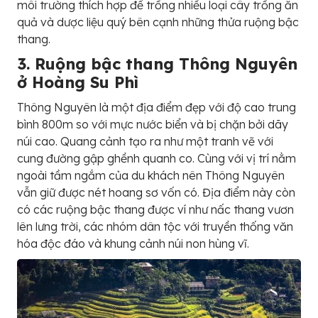
môi trường thích hợp để trồng nhiều loại cây trồng ăn
quả và dược liệu quý bên cạnh những thửa ruộng bậc
thang.
3. Ruộng bậc thang Thông Nguyên
ở Hoàng Su Phì
Thông Nguyên là một địa điểm đẹp với độ cao trung
bình 800m so với mực nước biển và bị chặn bởi dãy
núi cao. Quang cảnh tạo ra như một tranh vẽ với
cung đường gập ghềnh quanh co. Cùng với vị trí nằm
ngoài tầm ngắm của du khách nên Thông Nguyên
vẫn giữ được nét hoang sơ vốn có. Địa điểm này còn
có các ruộng bậc thang được ví như nấc thang vươn
lên lưng trời, các nhóm dân tộc với truyền thống văn
hóa độc đáo và khung cảnh núi non hùng vĩ.