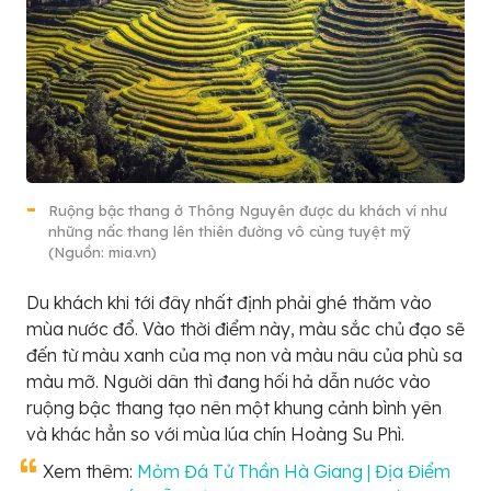
Ruộng bậc thang ở Thông Nguyên được du khách ví như
những nấc thang lên thiên đường vô cùng tuyệt mỹ
(Nguồn: mia.vn)
Du khách khi tới đây nhất định phải ghé thăm vào
mùa nước đổ. Vào thời điểm này, màu sắc chủ đạo sẽ
đến từ màu xanh của mạ non và màu nâu của phù sa
màu mỡ. Người dân thì đang hối hả dẫn nước vào
ruộng bậc thang tạo nên một khung cảnh bình yên
và khác hẳn so với mùa lúa chín Hoàng Su Phì.
Xem thêm:
Mỏm Đá Tử Thần Hà Giang | Địa Điểm