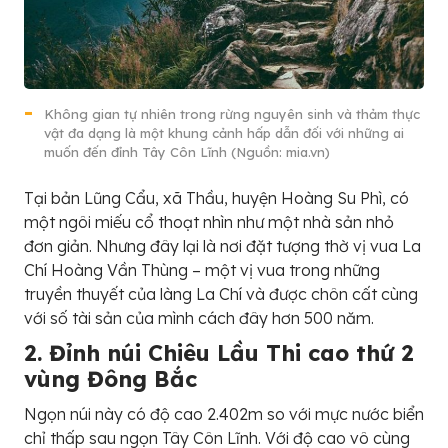
Không gian tự nhiên trong rừng nguyên sinh và thảm thực
vật đa dạng là một khung cảnh hấp dẫn đối với những ai
muốn đến đỉnh Tây Côn Lĩnh (Nguồn: mia.vn)
Tại bản Lũng Cẩu, xã Thầu, huyện Hoàng Su Phì, có
một ngôi miếu cổ thoạt nhìn như một nhà sản nhỏ
đơn giản. Nhưng đây lại là nơi đặt tượng thờ vị vua La
Chí Hoàng Vần Thùng – một vị vua trong những
truyền thuyết của làng La Chí và được chôn cất cùng
với số tài sản của mình cách đây hơn 500 năm.
2. Đỉnh núi Chiêu Lầu Thi cao thứ 2
vùng Đông Bắc
Ngọn núi này có độ cao 2.402m so với mực nước biển
chỉ thấp sau ngọn Tây Côn Lĩnh. Với độ cao vô cùng