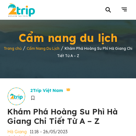
⚲
Cẩm nang du lịch
/
/
Trang chủ
Cẩm Nang Du Lịch
Khám Phá Hoàng Su Phì Hà Giang Chi
Tiết Từ A – Z
2Trip Việt Nam
Khám Phá Hoàng Su Phì Hà
Giang Chi Tiết Từ A – Z
Hà Giang
11:18 - 26/05/2023