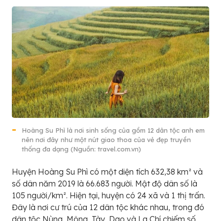
Hoàng Su Phì là nơi sinh sống của gồm 12 dân tộc anh em
nên nơi đây như một nút giao thoa của vẻ đẹp truyền
thống đa dạng (Nguồn: travel.com.vn)
Huyện Hoàng Su Phì có một diện tích 632,38 km² và
số dân năm 2019 là 66.683 người. Mật độ dân số là
105 người/km². Hiện tại, huyện có 24 xã và 1 thị trấn.
Đây là nơi cư trú của 12 dân tộc khác nhau, trong đó
dân tộc Nùng, Mông, Tày, Dao và La Chí chiếm số