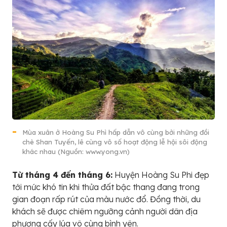
Mùa xuân ở Hoàng Su Phì hấp dẫn vô cùng bởi những đồi
chè Shan Tuyến, lê cùng vô số hoạt động lễ hội sôi động
khác nhau (Nguồn: www.yong.vn)
Từ tháng 4 đến tháng 6:
Huyện Hoàng Su Phi đẹp
tới mức khó tin khi thửa đất bậc thang đang trong
gian đoạn rấp rút của màu nước đổ. Đồng thời, du
khách sẽ được chiêm ngưỡng cảnh người dân địa
phương cấy lúa vô cùng bình yên.