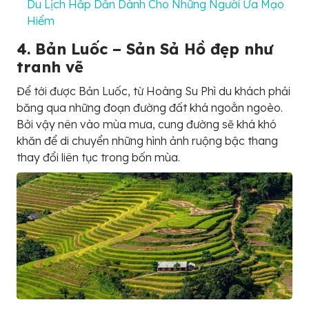
Du Lịch Hấp Dẫn Dành Cho Những Người Ưa Mạo
Hiểm
4. Bản Luốc – Sản Sả Hồ đẹp như
tranh vẽ
Để tới được Bản Luốc, từ Hoàng Su Phì du khách phải
băng qua những đoạn đường đất khá ngoằn ngoèo.
Bởi vậy nên vào mùa mưa, cung đường sẽ khá khó
khăn để di chuyển những hình ảnh ruộng bậc thang
thay đổi liên tục trong bốn mùa.