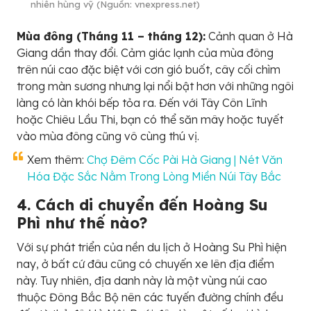
nhiên hùng vỹ (Nguồn: vnexpress.net)
Mùa đông (Tháng 11 – tháng 12):
Cảnh quan ở Hà
Giang dần thay đổi. Cảm giác lạnh của mùa đông
trên núi cao đặc biệt với cơn gió buốt, cây cối chìm
trong màn sương nhưng lại nổi bật hơn với những ngôi
làng có làn khói bếp tỏa ra. Đến với Tây Côn Lĩnh
hoặc Chiêu Lầu Thi, bạn có thể săn mây hoặc tuyết
vào mùa đông cũng vô cùng thú vị.
Xem thêm:
Chợ Đêm Cốc Pài Hà Giang | Nét Văn
Hóa Đặc Sắc Nằm Trong Lòng Miền Núi Tây Bắc
4. Cách di chuyển đến Hoàng Su
Phì như thế nào?
Với sự phát triển của nền du lịch ở Hoàng Su Phì hiện
nay, ở bất cứ đâu cũng có chuyến xe lên địa điểm
này. Tuy nhiên, địa danh này là một vùng núi cao
thuộc Đông Bắc Bộ nên các tuyến đường chính đều