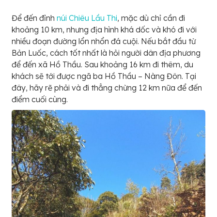
Để đến đỉnh
núi Chiêu Lầu Thi
, mặc dù chỉ cần đi
khoảng 10 km, nhưng địa hình khá dốc và khó đi với
nhiều đoạn đường lổn nhổn đá cuội. Nếu bắt đầu từ
Bản Luốc, cách tốt nhất là hỏi người dân địa phương
để đến xã Hồ Thầu. Sau khoảng 16 km đi thêm, du
khách sẽ tới được ngã ba Hồ Thầu – Nàng Đôn. Tại
đây, hãy rẽ phải và đi thẳng chừng 12 km nữa để đến
điểm cuối cùng.