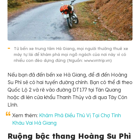
Từ bến xe trung tâm Hà Giang, mọi người thường thuê xe
máy tự lái để khám phá mọi ngõ ngách của nơi này vì có
nhiều con đèo dựng đứng (Nguồn: www.vntrip.vn)
Nếu bạn đã đến bến xe Hà Giang, để đi đến Hoàng
Su Phì sẽ có hai tuyến đường chính. Bạn có thể đi theo
Quốc Lộ 2 và rẽ vào đường DT177 tại Tân Quang
hoặc đi lên cửa khẩu Thanh Thủy và đi qua Tây Côn
Lĩnh.
Xem thêm:
Khám Phá Điều Thú Vị Tại Chợ Tình
Khâu Vai Hà Giang
Ruộng bậc thang Hoàng Su Phì