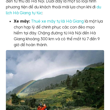
đến từ thủ đô Hà Nội. Dưới đây là một số loại hình
phương tiện để du khách thoải mái lựa chọn khi đi
du
lịch Hà Giang tự túc
:
Xe máy:
Thuê xe máy tự lái Hà Giang
là một lựa
chọn hợp lý để chinh phục các con đèo mạo
hiểm tại đây. Chặng đường từ Hà Nội đến Hà
Giang khoảng 300 km và có thể mất từ 7 đến 9
giờ để hoàn thành.