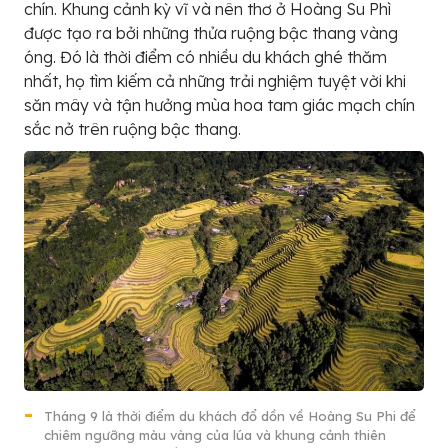
chín. Khung cảnh kỳ vĩ và nên thơ ở Hoàng Su Phì
được tạo ra bởi những thửa ruộng bậc thang vàng
óng. Đó là thời điểm có nhiều du khách ghé thăm
nhất, họ tìm kiếm cả những trải nghiệm tuyệt vời khi
săn mây và tận hưởng mùa hoa tam giác mạch chín
sắc nở trên ruộng bậc thang.
Tháng 9 là thời điểm du khách đổ dồn về Hoàng Su Phi để
chiêm ngưỡng màu vàng của lúa và khung cảnh thiên