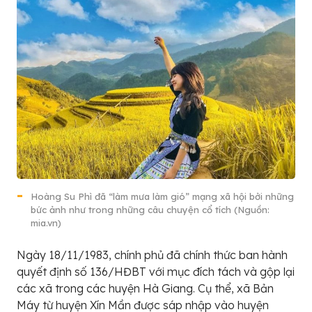
Hoàng Su Phì đã “làm mưa làm gió” mạng xã hội bởi những
bức ảnh như trong những câu chuyện cổ tích (Nguồn:
mia.vn)
Ngày 18/11/1983, chính phủ đã chính thức ban hành
quyết định số 136/HĐBT với mục đích tách và gộp lại
các xã trong các huyện Hà Giang. Cụ thể, xã Bản
Máy từ huyện Xín Mần được sáp nhập vào huyện