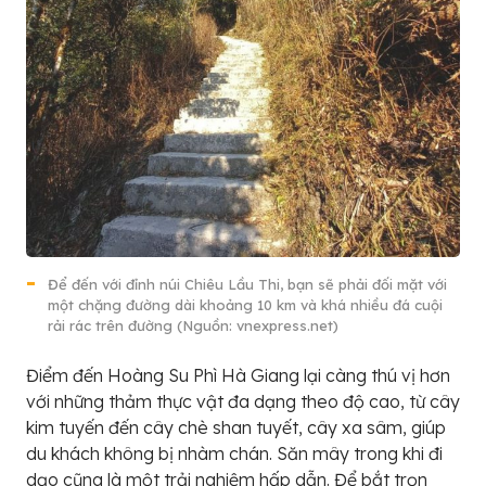
Để đến với đỉnh núi Chiêu Lầu Thi, bạn sẽ phải đối mặt với
một chặng đường dài khoảng 10 km và khá nhiều đá cuội
rải rác trên đường (Nguồn: vnexpress.net)
Điểm đến Hoàng Su Phì Hà Giang lại càng thú vị hơn
với những thảm thực vật đa dạng theo độ cao, từ cây
kim tuyến đến cây chè shan tuyết, cây xa sâm, giúp
du khách không bị nhàm chán. Săn mây trong khi đi
dạo cũng là một trải nghiệm hấp dẫn. Để bắt trọn