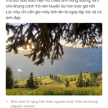
trời bắt đầu xuất hiện và chiếu ánh nắng xuống, làm
cho khung cảnh trở nên huyền ảo hơn bao giờ hết.
Lúc này chỉ cần giơ máy ảnh lên là ngay lập tức sẽ có
ảnh đẹp.
Bình minh ló rạng trên thảo nguyên Suối Thầu hà Giang.
(Nguồn: mia.vn)