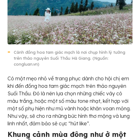
Cánh đồng hoa tam giác mạch là nơi chụp hình lý tưởng
trên thảo nguyên Suối Thầu Hà Giang. (Nguồn:
congluan.vn)
Có một mẹo nhỏ về trang phục dành cho hội chị em
khi đến đồng hoa tam giác mạch trên thảo nguyên
Suối Thầu. Đó là nên lựa chọn những chiếc váy có
màu trắng, hoặc một số màu tone nhạt, kết hợp với
một số phụ hiện như mũ vành hoặc khăn voan mỏng.
Như vậy, sẽ cho ra những bức hình thơ mộng và lung
linh nhất, đảm bảo sẽ cực “hút like”.
Khung cảnh mùa đông như ở một