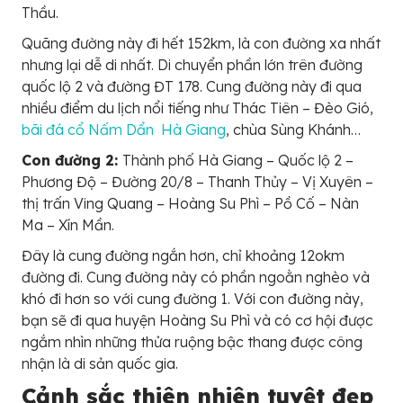
Thầu.
Quãng đường này đi hết 152km, là con đường xa nhất
nhưng lại dễ di nhất. Di chuyển phần lớn trên đường
quốc lộ 2 và đường ĐT 178. Cung đường này đi qua
nhiều điểm du lịch nổi tiếng như Thác Tiên – Đèo Gió,
bãi đá cổ Nấm Dẩn Hà Giang
, chùa Sùng Khánh…
Con đường 2:
Thành phố Hà Giang – Quốc lộ 2 –
Phương Độ – Đường 20/8 – Thanh Thủy – Vị Xuyên –
thị trấn Ving Quang – Hoàng Su Phì – Pồ Cố – Nàn
Ma – Xín Mần.
Đây là cung đường ngắn hơn, chỉ khoảng 12okm
đường đi. Cung đường này có phần ngoằn nghèo và
khó đi hơn so với cung đường 1. Với con đường này,
bạn sẽ đi qua huyện Hoàng Su Phì và có cơ hội được
ngắm nhìn những thửa ruộng bậc thang được công
nhận là di sản quốc gia.
Cảnh sắc thiên nhiên tuyệt đẹp