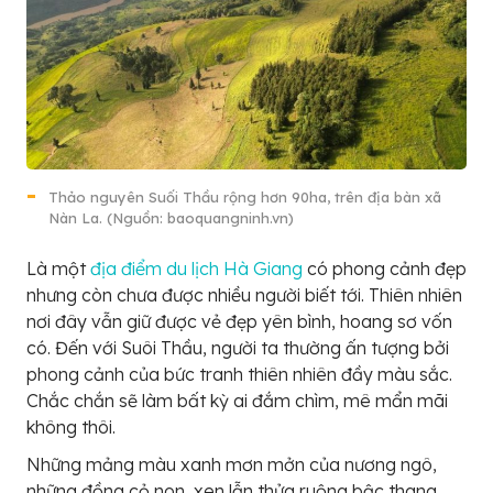
Thảo nguyên Suối Thầu rộng hơn 90ha, trên địa bàn xã
Nàn La. (Nguồn: baoquangninh.vn)
Là một
địa điểm du lịch Hà Giang
có phong cảnh đẹp
nhưng còn chưa được nhiều người biết tới. Thiên nhiên
nơi đây vẫn giữ được vẻ đẹp yên bình, hoang sơ vốn
có. Đến với Suôi Thầu, người ta thường ấn tượng bởi
phong cảnh của bức tranh thiên nhiên đầy màu sắc.
Chắc chắn sẽ làm bất kỳ ai đắm chìm, mê mẩn mãi
không thôi.
Những mảng màu xanh mơn mởn của nương ngô,
những đồng cỏ non, xen lẫn thửa ruộng bậc thang