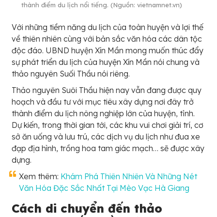
thành điểm du lịch nổi tiếng. (Nguồn: vietnamnet.vn)
Với những tiềm năng du lịch của toàn huyện và lợi thế
về thiên nhiên cùng với bản sắc văn hóa các dân tộc
độc đáo. UBND huyện Xín Mần mong muốn thúc đẩy
sự phát triển du lịch của huyện Xín Mần nói chung và
thảo nguyên Suối Thầu nói riêng.
Thảo nguyên Suôi Thầu hiện nay vẫn đang được quy
hoạch và đầu tư với mục tiêu xây dựng nơi đây trở
thành điểm du lịch nông nghiệp lớn của huyện, tỉnh.
Dự kiến, trong thời gian tới, các khu vui chơi giải trí, cơ
sở ăn uống và lưu trú, các dịch vụ du lịch như đua xe
đạp địa hình, trồng hoa tam giác mạch… sẽ được xây
dựng.
Xem thêm:
Khám Phá Thiên Nhiên Và Những Nét
Văn Hóa Đặc Sắc Nhất Tại Mèo Vạc Hà Giang
Cách di chuyển đến thảo