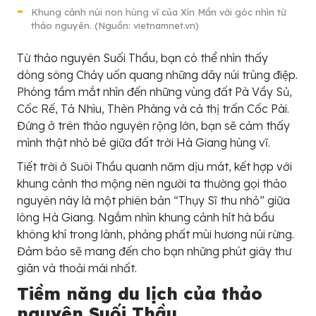
Khung cảnh núi non hùng vĩ của Xín Mần với góc nhìn từ
thảo nguyên. (Nguồn: vietnamnet.vn)
Từ thảo nguyên Suối Thầu, bạn có thể nhìn thấy
dòng sông Chảy uốn quang những dãy núi trùng điệp.
Phóng tầm mắt nhìn đến những vùng đất Pà Vầy Sủ,
Cốc Rế, Tả Nhìu, Thèn Phàng và cả thị trấn Cốc Pài.
Đứng ở trên thảo nguyên rộng lớn, bạn sẽ cảm thấy
mình thật nhỏ bé giữa đất trời Hà Giang hùng vĩ.
Tiết trời ở Suôi Thầu quanh năm dịu mát, kết hợp với
khung cảnh thơ mộng nên người ta thường gọi thảo
nguyên này là một phiên bản “Thụy Sĩ thu nhỏ” giữa
lòng Hà Giang. Ngắm nhìn khung cảnh hít hà bầu
không khí trong lành, phảng phất mùi hương núi rừng.
Đảm bảo sẽ mang đến cho bạn những phút giây thư
giãn và thoải mái nhất.
Tiềm năng du lịch của thảo
nguyên Suối Thầu