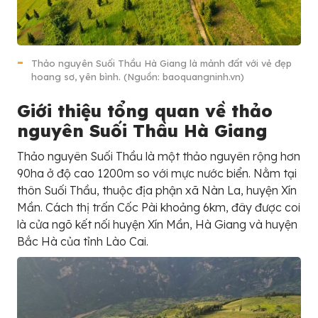
Thảo nguyên Suối Thầu Hà Giang là mảnh đất với vẻ đẹp
hoang sơ, yên bình. (Nguồn: baoquangninh.vn)
Giới thiệu tổng quan về thảo
nguyên Suối Thầu Hà Giang
Thảo nguyên Suối Thầu là một thảo nguyên rộng hơn
90ha ở độ cao 1200m so với mực nước biển. Nằm tại
thôn Suối Thầu, thuộc địa phận xã Nàn La, huyện Xín
Mần. Cách thị trấn Cốc Pài khoảng 6km, đây được coi
là cửa ngõ kết nối huyện Xín Mần, Hà Giang và huyện
Bắc Hà của tỉnh Lào Cai.