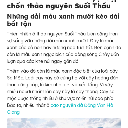
chốn thảo nguyên Suối Thầu
Những dải màu xanh mướt kéo dài
bất tận
Thiên nhiên ở thảo nguyên Suối Thầu luôn căng tràn
sự sống với những dải màu xanh mướt. Đây là màu
xanh của cỏ non hay nương ngô tươi tốt. Bên cạnh đó
còn là màu xanh ngọc bích của dòng sông Chảy uốn
lượn qua các khe núi ngay gần đó.
Thêm vào đó còn là màu xanh đặc biệt của loài cây
Sa Mộc. Loài cây này có cùng họ với cây hoàng đàn,
thân cứng cáp, lá kim nhỏ, dẹt và xếp tầng. Vì vậy
nhiều người nhầm lẫn cây này là cây thông. Cây sa
mộc được trồng nhiều ở khu vực miền núi cao phía
Bắc ta, nhiều nhất ở
cao nguyên đá Đồng Văn Hà
Giang
.