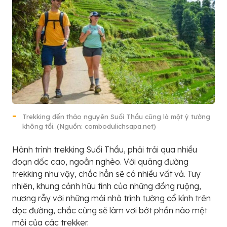
Trekking đến thảo nguyên Suối Thầu cũng là một ý tưởng
không tồi. (Nguồn: combodulichsapa.net)
Hành trình trekking Suối Thầu, phải trải qua nhiều
đoạn dốc cao, ngoằn nghèo. Với quãng đường
trekking như vậy, chắc hẳn sẽ có nhiều vất vả. Tuy
nhiên, khung cảnh hữu tình của những đồng ruộng,
nương rẫy với những mái nhà trình tường cổ kính trên
dọc đường, chắc cũng sẽ làm vơi bớt phần nào mệt
mỏi của các trekker.