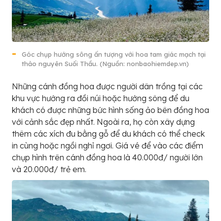
Góc chụp hướng sông ấn tượng với hoa tam giác mạch tại
thảo nguyên Suối Thầu. (Nguồn: nonbaohiemdep.vn)
Những cánh đồng hoa được người dân trồng tại các
khu vực hướng ra đồi núi hoặc hướng sông để du
khách có được những bức hình sống ảo bên đồng hoa
với cảnh sắc đẹp nhất. Ngoài ra, họ còn xây dựng
thêm các xích đu bằng gỗ để du khách có thể check
in cùng hoặc ngồi nghỉ ngơi. Giá vé để vào các điểm
chụp hình trên cánh đồng hoa là 40.000đ/ người lớn
và 20.000đ/ trẻ em.