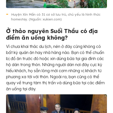
Huyện Xín Mần có 31 cơ sở lưu trú, chủ yếu là hình thức
homestay. (Nguồn: xukien.com)
Ở thảo nguyên Suối Thầu có địa
điểm ăn uống không?
Vì chưa khai thác du lịch, nên ở đây cũng không có
bất kỳ quán ăn hay nhà hàng nào. Bạn có thể chuẩn
bị đồ ăn trước đó hoặc xin dùng bữa tại gia đình các
hộ dân trong thôn. Những người dân nơi đây cực kỳ
hiếu khách, họ sẵn lòng mời cơm những vị khách từ
phương xa tới với thôn. Ngoài ra, bạn cũng có thể
quay về trung tâm thị trấn và dùng bữa tại các điểm
ăn uống tại đây.