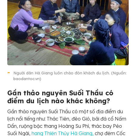
Người dân Hà Giang luôn chào đón khách du lịch. (Nguồn:
baodantoc.vn)
Gần thảo nguyên Suối Thầu có
điểm du lịch nào khác không?
Gần thảo nguyên Suối Thầu có một số địa điểm du
lịch nổi tiếng như: Thác Tiên, đèo Gió, bãi đá cổ Nấm
Dẩn, ruộng bậc thang Hoàng Su Phì, thác bay Péo
Suối Ngài,
hang Thiên Thủy Hà Giang,
chợ đêm Cốc