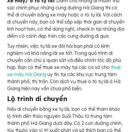
Xe máy/ ô tô tự lái:
Dành cho những ai muốn thử
sức chinh phục những cung đường Hà Giang thì có
thể di chuyển bằng xe máy hoặc ô tô tự lái. Với cách
di chuyển này, bạn có thể sắp xếp thời gian di chuyển
linh hoạt hơn, có thể dừng nghỉ, check in tại những địa
điểm có cảnh đẹp trên các cung đường đi qua.
Tuy nhiên, việc tự lái xe đòi hỏi bạn phải có kinh
nghiệm và khả năng lái xe tốt. Trong quá trình di
chuyển cần chú ý quan sát và điều chỉnh tốc độ phù
hợp. Bạn có thể thuê xe máy tại các cơ sở cho
thuê
xe máy Hà Giang
uy tín tại các khu vực trung tâm
thành phố, thị trấn. Còn dịch vụ thuê ô tô tự lái ở Hà
Giang hiện nay vẫn chưa phổ biến.
Lộ trình di chuyển
Nếu di chuyển bằng xe tự lái, bạn có thể tham khảo
lộ trình đến thảo nguyên Suối Thầu từ trung tâm
thành phố Hà Giang dưới đây. Có 2 con đường chính,
tùy thuộc vào vị trí xuất phát và sở thích bạn có thể