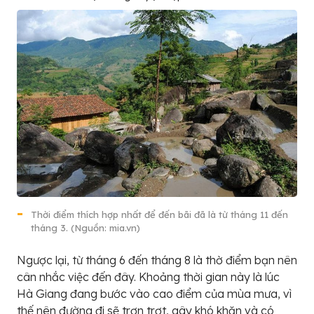
Thời điểm thích hợp nhất để đến bãi đã là từ tháng 11 đến
tháng 3. (Nguồn: mia.vn)
Ngược lại, từ tháng 6 đến tháng 8 là thờ điểm bạn nên
cân nhắc việc đến đây. Khoảng thời gian này là lúc
Hà Giang đang bước vào cao điểm của mùa mưa, vì
thế nên đường đi sẽ trơn trợt, gây khó khăn và có