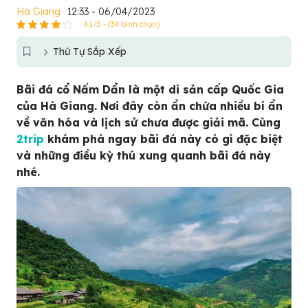
Hà Giang
12:33 - 06/04/2023
4.1/5 - (34 bình chọn)
Thứ Tự Sắp Xếp
Bãi đá cổ Nấm Dẩn là một di sản cấp Quốc Gia
của Hà Giang. Nơi đây còn ẩn chứa nhiều bí ẩn
về văn hóa và lịch sử chưa được giải mã. Cùng
2trip
khám phá ngay bãi đá này có gì đặc biệt
và những điều kỳ thú xung quanh bãi đá này
nhé.