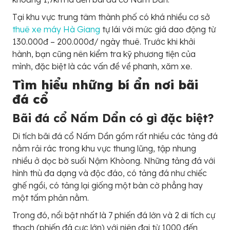
Tại khu vực trung tâm thành phố có khá nhiều cơ sở
thuê xe máy Hà Giang
tự lái với mức giá dao động từ
130.000đ – 200.000đ/ ngày thuê. Trước khi khởi
hành, bạn cũng nên kiểm tra kỹ phương tiện của
mình, đặc biệt là các vấn đề về phanh, xăm xe.
Tìm hiểu những bí ẩn nơi bãi
đá cổ
Bãi đá cổ Nấm Dẩn có gì đặc biệt?
Di tích bãi đá cổ Nấm Dần gồm rất nhiều các tảng đá
nằm rải rác trong khu vực thung lũng, tập nhung
nhiều ở dọc bờ suối Nậm Khòong. Những tảng đá với
hình thù đa dạng và độc đáo, có tảng đá như chiếc
ghế ngồi, có tảng lại giống một bàn cờ phẳng hay
một tấm phản nằm.
Trong đó, nổi bật nhất là 7 phiến đá lớn và 2 di tích cự
thạch (phiến đá cực lớn) với niên đại từ 1000 đến