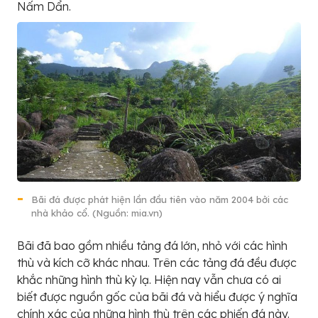
Nấm Dẩn.
Bãi đá được phát hiện lần đầu tiên vào năm 2004 bởi các
nhà khảo cổ. (Nguồn: mia.vn)
Bãi đã bao gồm nhiều tảng đá lớn, nhỏ với các hình
thù và kích cỡ khác nhau. Trên các tảng đá đều được
khắc những hình thù kỳ lạ. Hiện nay vẫn chưa có ai
biết được nguồn gốc của bãi đá và hiểu được ý nghĩa
chính xác của những hình thù trên các phiến đá này.