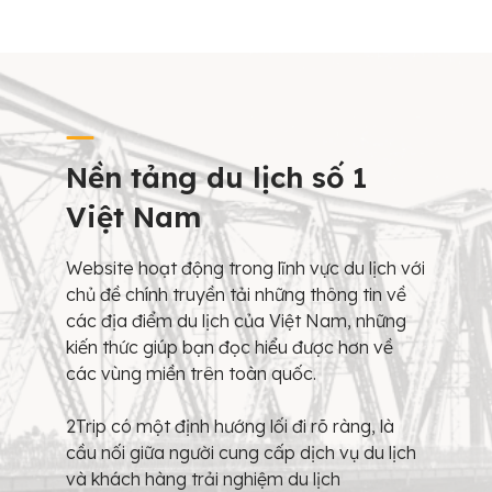
Nền tảng du lịch số 1
Việt Nam
Website hoạt động trong lĩnh vực du lịch với
chủ đề chính truyền tải những thông tin về
các địa điểm du lịch của Việt Nam, những
kiến thức giúp bạn đọc hiểu được hơn về
các vùng miền trên toàn quốc.
2Trip có một định hướng lối đi rõ ràng, là
cầu nối giữa người cung cấp dịch vụ du lịch
và khách hàng trải nghiệm du lịch