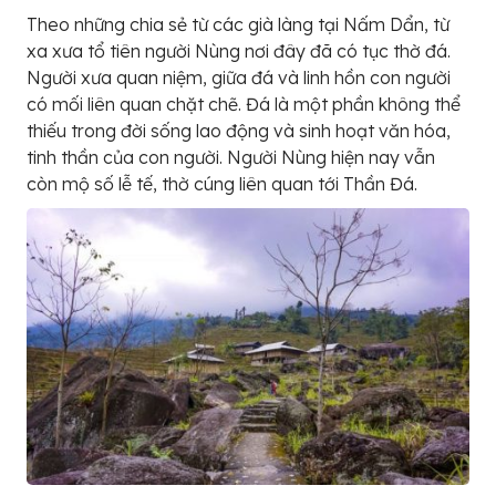
Theo những chia sẻ từ các già làng tại Nấm Dẩn, từ
xa xưa tổ tiên người Nùng nơi đây đã có tục thờ đá.
Người xưa quan niệm, giữa đá và linh hồn con người
có mối liên quan chặt chẽ. Đá là một phần không thể
thiếu trong đời sống lao động và sinh hoạt văn hóa,
tinh thần của con người. Người Nùng hiện nay vẫn
còn mộ số lễ tế, thờ cúng liên quan tới Thần Đá.