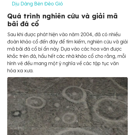
Dịu Dàng Bên Đèo Gió
Quá trình nghiên cứu và giải mã
bãi đá cổ
Sau khi được phát hiện vào năm 2004, đã có nhiều
đoàn khảo cổ đến đây để tìm kiếm, nghiên cứu và giải
mã bãi đá cổ bí ẩn này. Dựa vào các hoa văn được
khắc trên đá, hầu hết các nhà khảo cổ cho rằng, mỗi
hình vẽ đều mang một ý nghĩa về các tập tục văn
hóa xa xưa.