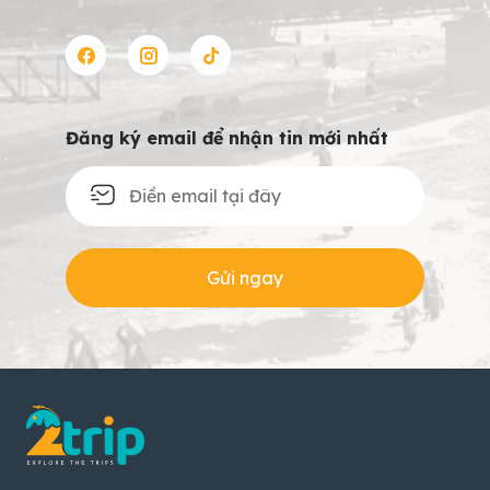
Đăng ký email để nhận tin mới nhất
Gửi ngay