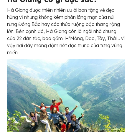
Hà Giang được thiên nhiên ưu ái ban tặng vẻ đẹp
hùng vĩ nhưng không kém phần lãng mạn của núi
rừng Đông Bắc hay các thửa ruộng bậc thang rộng
lớn. Bên cạnh đó, Hà Giang còn là ngôi nhà chung
của 22 dân tộc, bao gồm H’Mông, Dao, Tày, Thái… vì
vậy nơi đây mang đậm nét đặc trưng của từng vùng
miền.