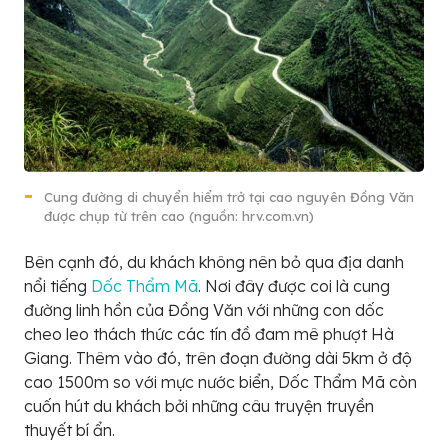
Cung đường di chuyển hiểm trở tại cao nguyên Đồng Văn
được chụp từ trên cao (nguồn: hrv.com.vn)
Bên cạnh đó, du khách không nên bỏ qua địa danh
nổi tiếng
Dốc Thẩm Mã
. Nơi đây được coi là cung
đường linh hồn của Đồng Văn với những con dốc
cheo leo thách thức các tín đồ đam mê phượt Hà
Giang. Thêm vào đó, trên đoạn đường dài 5km ở độ
cao 1500m so với mực nước biển, Dốc Thẩm Mã còn
cuốn hút du khách bởi những câu truyện truyền
thuyết bí ẩn.