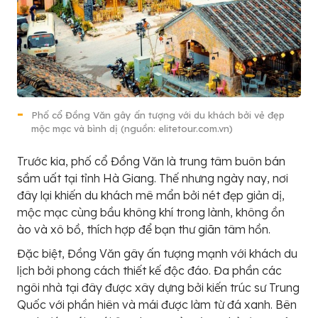
Phố cổ Đồng Văn gây ấn tượng với du khách bởi vẻ đẹp
mộc mạc và bình dị (nguồn: elitetour.com.vn)
Trước kia, phố cổ Đồng Văn là trung tâm buôn bán
sầm uất tại tỉnh Hà Giang. Thế nhưng ngày nay, nơi
đây lại khiến du khách mê mẩn bởi nét đẹp giản dị,
mộc mạc cùng bầu không khí trong lành, không ồn
ào và xô bồ, thích hợp để bạn thư giãn tâm hồn.
Đặc biệt, Đồng Văn gây ấn tượng mạnh với khách du
lịch bởi phong cách thiết kế độc đáo. Đa phần các
ngôi nhà tại đây được xây dựng bởi kiến trúc sư Trung
Quốc với phần hiên và mái được làm từ đá xanh. Bên