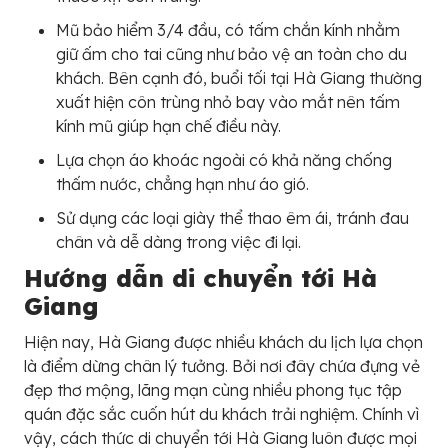
Mũ bảo hiểm 3/4 đầu, có tấm chắn kính nhằm
giữ ấm cho tai cũng như bảo vệ an toàn cho du
khách. Bên cạnh đó, buổi tối tại Hà Giang thường
xuất hiện côn trùng nhỏ bay vào mắt nên tấm
kính mũ giúp hạn chế điều này.
Lựa chọn áo khoác ngoài có khả năng chống
thấm nước, chẳng hạn như áo gió.
Sử dụng các loại giày thể thao êm ái, tránh đau
chân và dễ dàng trong việc đi lại.
Hướng dẫn di chuyển tới Hà
Giang
Hiện nay, Hà Giang được nhiều khách du lịch lựa chọn
là điểm dừng chân lý tưởng. Bởi nơi đây chứa đựng vẻ
đẹp thơ mộng, lãng mạn cùng nhiều phong tục tập
quán đặc sắc cuốn hút du khách trải nghiệm. Chính vì
vậy, cách thức di chuyển tới Hà Giang luôn được mọi