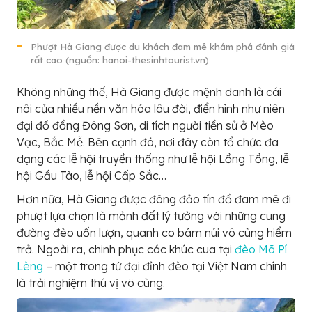
Phượt Hà Giang được du khách đam mê khám phá đánh giá
rất cao (nguồn: hanoi-thesinhtourist.vn)
Không những thế, Hà Giang được mệnh danh là cái
nôi của nhiều nền văn hóa lâu đời, điển hình như niên
đại đồ đồng Đông Sơn, di tích người tiền sử ở Mèo
Vạc, Bắc Mễ. Bên cạnh đó, nơi đây còn tổ chức đa
dạng các lễ hội truyền thống như lễ hội Lồng Tồng, lễ
hội Gầu Tào, lễ hội Cấp Sắc…
Hơn nữa, Hà Giang được đông đảo tín đồ đam mê đi
phượt lựa chọn là mảnh đất lý tưởng với những cung
đường đèo uốn lượn, quanh co bám núi vô cùng hiểm
trở. Ngoài ra, chinh phục các khúc cua tại
đèo Mã Pí
Lèng
– một trong tứ đại đỉnh đèo tại Việt Nam chính
là trải nghiệm thú vị vô cùng.