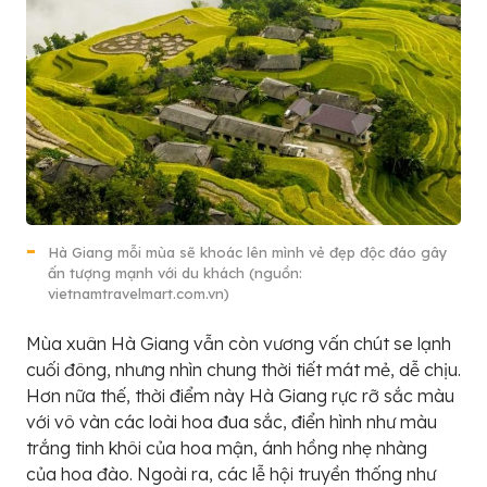
Hà Giang mỗi mùa sẽ khoác lên mình vẻ đẹp độc đáo gây
ấn tượng mạnh với du khách (nguồn:
vietnamtravelmart.com.vn)
Mùa xuân Hà Giang vẫn còn vương vấn chút se lạnh
cuối đông, nhưng nhìn chung thời tiết mát mẻ, dễ chịu.
Hơn nữa thế, thời điểm này Hà Giang rực rỡ sắc màu
với vô vàn các loài hoa đua sắc, điển hình như màu
trắng tinh khôi của hoa mận, ánh hồng nhẹ nhàng
của hoa đào. Ngoài ra, các lễ hội truyền thống như