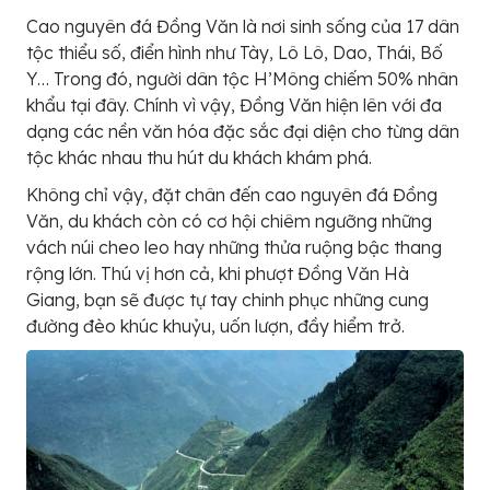
Cao nguyên đá Đồng Văn là nơi sinh sống của 17 dân
tộc thiểu số, điển hình như Tày, Lô Lô, Dao, Thái, Bố
Y… Trong đó, người dân tộc H’Mông chiếm 50% nhân
khẩu tại đây. Chính vì vậy, Đồng Văn hiện lên với đa
dạng các nền văn hóa đặc sắc đại diện cho từng dân
tộc khác nhau thu hút du khách khám phá.
Không chỉ vậy, đặt chân đến cao nguyên đá Đồng
Văn, du khách còn có cơ hội chiêm ngưỡng những
vách núi cheo leo hay những thửa ruộng bậc thang
rộng lớn. Thú vị hơn cả, khi phượt Đồng Văn Hà
Giang, bạn sẽ được tự tay chinh phục những cung
đường đèo khúc khuỷu, uốn lượn, đầy hiểm trở.