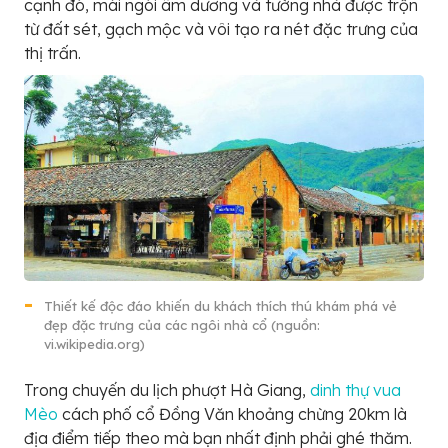
cạnh đó, mái ngói âm dương và tường nhà được trộn
từ đất sét, gạch mộc và vôi tạo ra nét đặc trưng của
thị trấn.
Thiết kế độc đáo khiến du khách thích thú khám phá vẻ
đẹp đặc trưng của các ngôi nhà cổ (nguồn:
vi.wikipedia.org)
Trong chuyến du lịch phượt Hà Giang,
dinh thự vua
Mèo
cách phố cổ Đồng Văn khoảng chừng 20km là
địa điểm tiếp theo mà bạn nhất định phải ghé thăm.