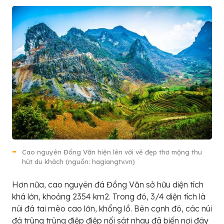
Cao nguyên Đồng Văn hiện lên với vẻ đẹp thơ mộng thu
hút du khách (nguồn: hagiangtv.vn)
Hơn nữa, cao nguyên đá Đồng Văn sở hữu diện tích
khá lớn, khoảng 2354 km2. Trong đó, 3/4 diện tích là
núi đá tai mèo cao lớn, khổng lồ. Bên cạnh đó, các núi
đá trùng trùng điệp điệp nối sát nhau đã biến nơi đây