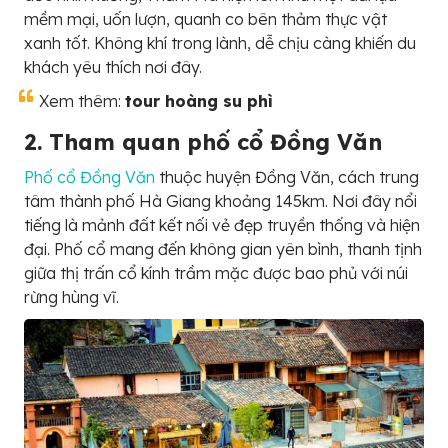
mềm mại, uốn lượn, quanh co bên thảm thực vật
xanh tốt. Không khí trong lành, dễ chịu càng khiến du
khách yêu thích nơi đây.
Xem thêm:
tour hoàng su phì
2. Tham quan phố cổ Đồng Văn
Phố cổ Đồng Văn
thuộc huyện Đồng Văn, cách trung
tâm thành phố Hà Giang khoảng 145km. Nơi đây nổi
tiếng là mảnh đất kết nối vẻ đẹp truyền thống và hiện
đại. Phố cổ mang đến không gian yên bình, thanh tịnh
giữa thị trấn cổ kính trầm mặc được bao phủ với núi
rừng hùng vĩ.