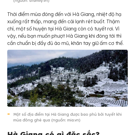
(nguồn: afamily.vn)
Thời điểm mùa đông đến với Hà Giang, nhiệt độ hạ
xuống rất thấp, mang đến cái lạnh rét buốt. Thậm
chí, một số huyện tại Hà Giang còn có tuyết rơi. Vì
vậy, nếu bạn muốn phượt Hà Giang khi đông tới thì
cần chuẩn bị đầy đủ áo mũ, khăn tay giữ ấm cơ thể.
Một số địa điểm tại Hà Giang được bao phủ bởi tuyết khi
mùa đông ghé qua (nguồn: mia.vn)
Hà Giang có gì đặc sắc?