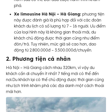
phá.
Xe limousine Hà Nội – Hà Giang:
phương tiện
này được đánh giá là phù hợp đối với các đoàn
khách du lịch có số lượng từ 7 – 16 người. Ưu điểm
của loại hình này là không gian thoải mái, du
khách chủ động được thời gian cũng như điểm
đón/trả. Tuy nhiên, mức giá sẽ cao hơn, dao
động từ 2.800.000đ – 3.500.000đ/chuyến.
2. Phương tiện cá nhân
Hà Nội – Hà Giang cách nhau 320km, vì vậy du
khách cần di chuyển ít nhất 7 tiếng mới có thể đến
nơi.Du khách lại có thể chủ động được thời gian cũng
như lịch trình khám phá các địa danh một cách thoải
mái hơn.