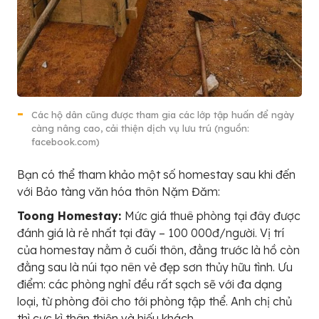
Các hộ dân cũng được tham gia các lớp tập huấn để ngày
càng nâng cao, cải thiện dịch vụ lưu trú (nguồn:
facebook.com)
Bạn có thể tham khảo một số homestay sau khi đến
với Bảo tàng văn hóa thôn Nặm Đăm:
Toong Homestay:
Mức giá thuê phòng tại đây được
đánh giá là rẻ nhất tại đây – 100 000đ/người. Vị trí
của homestay nằm ở cuối thôn, đằng trước là hồ còn
đằng sau là núi tạo nên vẻ đẹp sơn thủy hữu tình. Ưu
điểm: các phòng nghỉ đều rất sạch sẽ với đa dạng
loại, từ phòng đôi cho tới phòng tập thể. Anh chị chủ
thì cực kì thân thiện và hiếu khách.