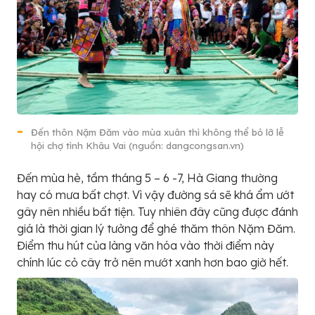
Đến thôn Nặm Đăm vào mùa xuân thì không thể bỏ lỡ lễ
hội chợ tình Khâu Vai (nguồn: dangcongsan.vn)
Đến mùa hè, tầm tháng 5 – 6 -7, Hà Giang thường
hay có mưa bất chợt. Vì vậy đường sá sẽ khá ẩm ướt
gây nên nhiều bất tiện. Tuy nhiên đây cũng được đánh
giá là thời gian lý tưởng để ghé thăm thôn Nặm Đăm.
Điểm thu hút của làng văn hóa vào thời điểm này
chính lúc cỏ cây trở nên mướt xanh hơn bao giờ hết.