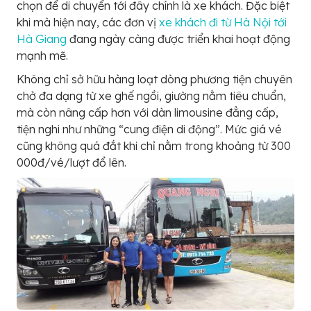
chọn để di chuyển tới đây chính là xe khách. Đặc biệt
khi mà hiện nay, các đơn vị
xe khách đi từ Hà Nội tới
Hà Giang
đang ngày càng được triển khai hoạt động
mạnh mẽ.
Không chỉ sở hữu hàng loạt dòng phương tiện chuyên
chở đa dạng từ xe ghế ngồi, giường nằm tiêu chuẩn,
mà còn nâng cấp hơn với dàn limousine đẳng cấp,
tiện nghi như những “cung điện di động”. Mức giá vé
cũng không quá đắt khi chỉ nằm trong khoảng từ 300
000đ/vé/lượt đổ lên.