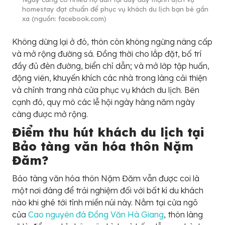
homestay đạt chuẩn để phục vụ khách du lịch bạn bè gần
xa (nguồn: facebook.com)
Không dừng lại ở đó, thôn còn không ngừng nâng cấp
và mở rộng đường sá. Đồng thời cho lắp đặt, bố trí
đầy đủ đèn đường, biển chỉ dẫn; và mở lớp tập huấn,
động viên, khuyến khích các nhà trong làng cải thiện
và chỉnh trang nhà cửa phục vụ khách du lịch. Bên
cạnh đó, quy mô các lễ hội ngày hàng năm ngày
càng được mở rộng.
Điểm thu hút khách du lịch tại
Bảo tàng văn hóa thôn Nặm
Đăm?
Bảo tàng văn hóa thôn Nặm Đăm vẫn được coi là
một nơi đáng để trải nghiệm đối với bất kì du khách
nào khi ghé tới tỉnh miền núi này. Nằm tại cửa ngõ
của
Cao nguyên đá Đồng Văn Hà Giang
, thôn làng