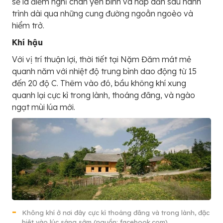
sẽ là điểm nghỉ chân yên bình và hấp dẫn sau hành
trình dài qua những cung đường ngoằn ngoèo và
hiểm trở.
Khí hậu
Với vị trí thuận lợi, thời tiết tại Nặm Đăm mát mẻ
quanh năm với nhiệt độ trung bình dao động từ 15
đến 20 độ C. Thêm vào đó, bầu không khí xung
quanh lại cực kì trong lành, thoáng đãng, và ngào
ngạt mùi lúa mới.
Không khí ở nơi đây cực kì thoáng đãng và trong lành, đặc
biệt vào lúc sáng sớm (nguồn: facebook.com)