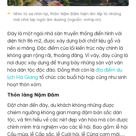
Nhìn từ xa nhìn lại, thôn Nặm Đăm hiện lên lấp ló những
mái nhà lợp ngói âm dương (nguồn: vntrip.vn)
Đây là một ngôi nhà sàn truyền thống điển hình với
diện tích 86 m2, được xây dựng bởi chất liệu gỗ và
nền xi măng. Đặc điểm của lối kiến trúc này chính là
không gian rộng rãi, thoáng đãng. Vì vây, đây cũng là
nơi được xây dựng để trưng bày những sản vật văn
hóa dân tộc độc đáo. Đồng thời còn là
địa điểm du
lịch Hà Giang
tổ chức các buổi hội họp cũng như sinh
hoạt thôn xóm.
Thôn làng Nặm Đăm
Đặt chân đến đây, du khách không những được
chiêm ngưỡng không gian mang đậm bản sắc dân
tộc, và tìm hiểu về các nét đẹp văn hóa mà còn được
chính mình trải nghiệm vào các lễ hội. Bao gồm: lễ hội
Cầu mùa, lễ Cấp sắc, lễ Cưới hỏi, lễ Cúng cơm mới,….