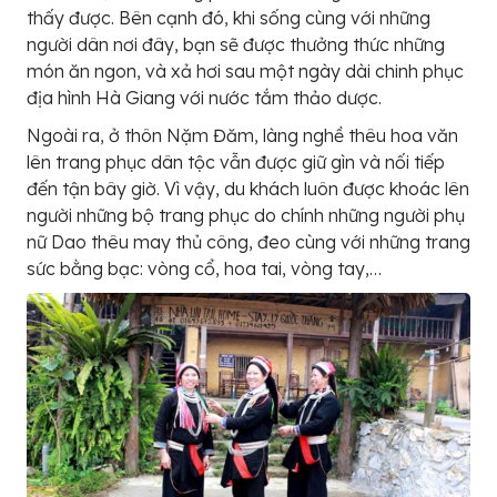
thấy được. Bên cạnh đó, khi sống cùng với những
người dân nơi đây, bạn sẽ được thưởng thức những
món ăn ngon, và xả hơi sau một ngày dài chinh phục
địa hình Hà Giang với nước tắm thảo dược.
Ngoài ra, ở thôn Nặm Đăm, làng nghề thêu hoa văn
lên trang phục dân tộc vẫn được giữ gìn và nối tiếp
đến tận bây giờ. Vì vậy, du khách luôn được khoác lên
người những bộ trang phục do chính những người phụ
nữ Dao thêu may thủ công, đeo cùng với những trang
sức bằng bạc: vòng cổ, hoa tai, vòng tay,…