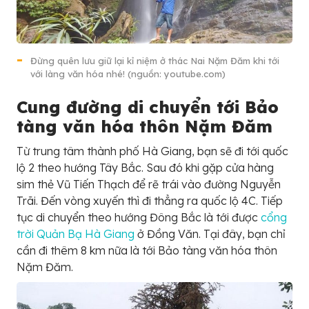
Đừng quên lưu giữ lại kỉ niệm ở thác Nai Nặm Đăm khi tới
với làng văn hóa nhé! (nguồn: youtube.com)
Cung đường di chuyển tới Bảo
tàng văn hóa thôn Nặm Đăm
Từ trung tâm thành phố Hà Giang, bạn sẽ đi tới quốc
lộ 2 theo hướng Tây Bắc. Sau đó khi gặp cửa hàng
sim thẻ Vũ Tiến Thạch để rẽ trái vào đường Nguyễn
Trãi. Đến vòng xuyến thì đi thẳng ra quốc lộ 4C. Tiếp
tục di chuyển theo hướng Đông Bắc là tới được
cổng
trời Quản Bạ Hà Giang
ở Đồng Văn. Tại đây, bạn chỉ
cần đi thêm 8 km nữa là tới Bảo tàng văn hóa thôn
Nặm Đăm.