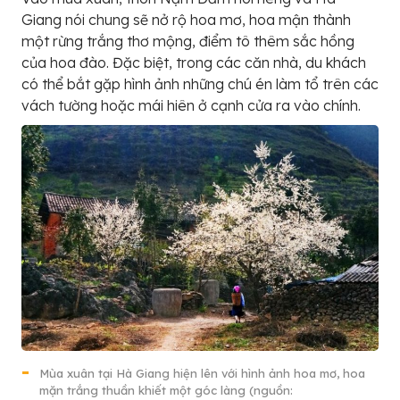
Giang nói chung sẽ nở rộ hoa mơ, hoa mận thành
một rừng trắng thơ mộng, điểm tô thêm sắc hồng
của hoa đào. Đặc biệt, trong các căn nhà, du khách
có thể bắt gặp hình ảnh những chú én làm tổ trên các
vách tường hoặc mái hiên ở cạnh cửa ra vào chính.
Mùa xuân tại Hà Giang hiện lên với hình ảnh hoa mơ, hoa
mặn trắng thuần khiết một góc làng (nguồn: