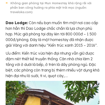
Không gian phòng tại Mun Homestay khá rộng rãi với
phần ban công hướng ra phía mặt trời mọc (nguồn:
traveloka.com)
Dao Lodge:
Còn nếu bạn muốn tìm một nơi cao cấp
hơn hẳn thì Dao Lodge chắc chắn là lựa chọn phù
hợp. Mức giá phòng tại đây lên tới 800 000đ – 1 500
000đ/phòng. Đây là một homestay đã nhận được
giải Vàng với danh hiệu “Kiến trúc xanh 2015 – 2016”.
Ưu điểm: Kiến trúc vừa hiện đại nhưng vẫn giữ được
đậm nét thiết kế truyền thống. Căn nhà chia làm 2
tầng với ở dưới là bếp, ở trên là dãy phòng ngủ. Đặc
biệt, các phòng còn trang bị thêm nhiều vật dụng khá
hiện đại như lò sưởi, ti vi, quạt cây,….