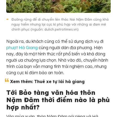
Đường rừng để di chuyển lên thác Nai Nặm Đăm cũng khá
nguy hiểm nhưng lại cực kì phù hợp với những ai đam mê
chinh phục (nguồn: dulich.petrotimes.vn)
Ngoài ra, du khách cũng có thể sử dụng dịch vụ đi
phượt Hà Giang
cùng người dân địa phương. Hiện
nay, đây là một hình thức rất phổ biến và khá đông
người ưa chuộng lựa chọn. Nhờ vào đó, chuyến hành
trình của bạn vẫn mang tính trải nghiệm cao, nhưng
cũng cực kì đảm bảo an toàn.
Xem thêm: Thuê xe tự lái hà giang
Tới Bảo tàng văn hóa thôn
Nặm Đăm thời điểm nào là phù
hợp nhất?
Vào mùa xuân, thôn Nặm Đăm nói riêng và Hà