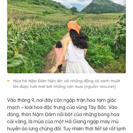
Mùa hè Nặm Đăm hiện lên với những đồng cỏ xanh mướt
khi được tưới mát bởi những cơn mưa (nguồn: vivu.net)
Vào tháng 9, nơi đây còn ngập tràn hoa tam giác
mạch – loài hoa đặc trưng của vùng Tây Bắc. Vào
đông, thôn Nặm Đăm nổi bật của những bông hoa
cải vàng, là mùa của một Hà Giang ngập mây mù
huyền ảo lưng chừng đồi. Tuy nhiên thời tiết sẽ rất lạnh