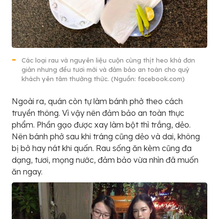
Các loại rau và nguyên liệu cuộn cùng thịt heo khá đơn
giản nhưng đều tươi mới và đảm bảo an toàn cho quý
khách yên tâm thưởng thức. (Nguồn: facebook.com)
Ngoài ra, quán còn tự làm bánh phở theo cách
truyền thông. Vì vậy nên đảm bảo an toàn thực
phẩm. Phần gạo được xay làm bột thì trắng, dẻo.
Nên bánh phở sau khi tráng cũng dẻo và dai, không
bị bở hay nát khi quấn. Rau sống ăn kèm cũng đa
dạng, tươi, mọng nước, đảm bảo vừa nhìn đã muốn
ăn ngay.