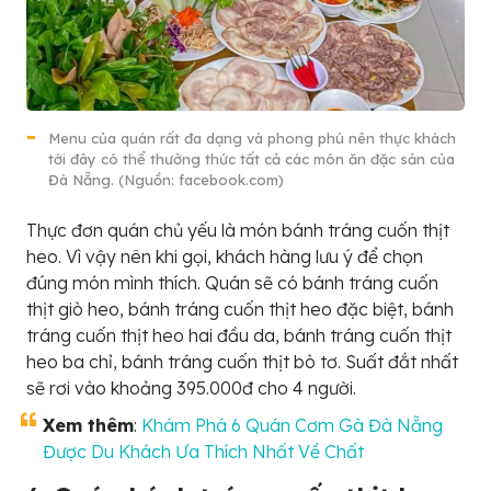
Menu của quán rất đa dạng và phong phú nên thực khách
tới đây có thể thưởng thức tất cả các món ăn đặc sản của
Đà Nẵng. (Nguồn: facebook.com)
Thực đơn quán chủ yếu là món bánh tráng cuốn thịt
heo. Vì vậy nên khi gọi, khách hàng lưu ý để chọn
đúng món mình thích. Quán sẽ có bánh tráng cuốn
thịt giò heo, bánh tráng cuốn thịt heo đặc biệt, bánh
tráng cuốn thịt heo hai đầu da, bánh tráng cuốn thịt
heo ba chỉ, bánh tráng cuốn thịt bò tơ. Suất đắt nhất
sẽ rơi vào khoảng 395.000đ cho 4 người.
Xem thêm
:
Khám Phá 6 Quán Cơm Gà Đà Nẵng
Được Du Khách Ưa Thích Nhất Về Chất