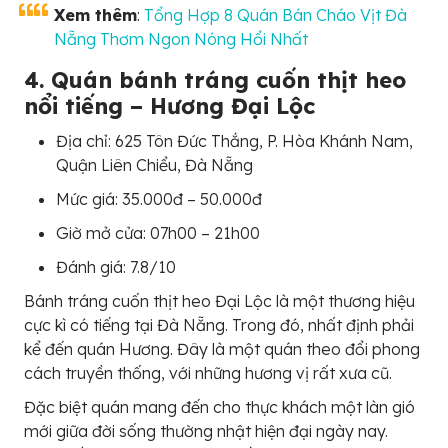
Xem thêm
:
Tổng Hợp 8 Quán Bán Cháo Vịt Đà
Nẵng Thơm Ngon Nóng Hổi Nhất
4. Quán bánh tráng cuốn thịt heo
nổi tiếng – Hương Đại Lộc
Địa chỉ: 625 Tôn Đức Thắng, P. Hòa Khánh Nam,
Quận Liên Chiểu, Đà Nẵng
Mức giá: 35.000đ – 50.000đ
Giờ mở cửa: 07h00 – 21h00
Đánh giá: 7.8/10
Bánh tráng cuốn thịt heo Đại Lộc là một thương hiệu
cực kì có tiếng tại Đà Nẵng. Trong đó, nhất định phải
kể đến quán Hương. Đây là một quán theo đổi phong
cách truyền thống, với những hương vị rất xưa cũ.
Đặc biệt quán mang đến cho thực khách một làn gió
mới giữa đời sống thường nhật hiện đại ngày nay.