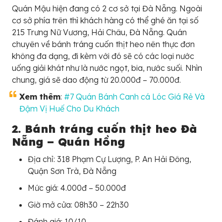
Quán Mậu hiện đang có 2 cơ sở tại Đà Nẵng. Ngoài
cơ sở phía trên thì khách hàng có thể ghé ăn tại số
215 Trưng Nữ Vương, Hải Châu, Đà Nẵng. Quán
chuyên về bánh tráng cuốn thịt heo nên thực đơn
không đa dạng, đi kèm với đó sẽ có các loại nước
uống giải khát như là nước ngọt, bia, nước suối. Nhìn
chung, giá sẽ dao động từ 20.000đ – 70.000đ.
Xem thêm
:
#7 Quán Bánh Canh cá Lóc Giá Rẻ Và
Đậm Vị Huế Cho Du Khách
2. Bánh tráng cuốn thịt heo Đà
Nẵng – Quán Hồng
Địa chỉ: 318 Phạm Cự Lượng, P. An Hải Đông,
Quận Sơn Trà, Đà Nẵng
Mức giá: 4.000đ – 50.000đ
Giờ mở cửa: 08h30 – 22h30
Đánh giá: 10/10