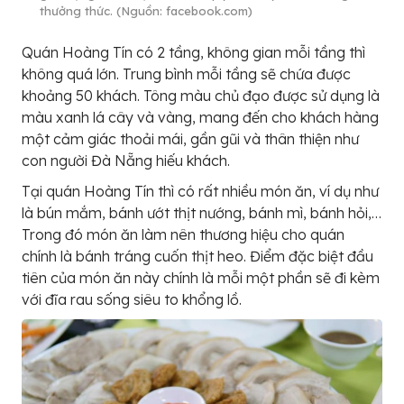
thưởng thức. (Nguồn: facebook.com)
Quán Hoàng Tín có 2 tầng, không gian mỗi tầng thì
không quá lớn. Trung bình mỗi tầng sẽ chứa được
khoảng 50 khách. Tông màu chủ đạo được sử dụng là
màu xanh lá cây và vàng, mang đến cho khách hàng
một cảm giác thoải mái, gần gũi và thân thiện như
con người Đà Nẵng hiếu khách.
Tại quán Hoàng Tín thì có rất nhiều món ăn, ví dụ như
là bún mắm, bánh ướt thịt nướng, bánh mì, bánh hỏi,…
Trong đó món ăn làm nên thương hiệu cho quán
chính là bánh tráng cuốn thịt heo. Điểm đặc biệt đầu
tiên của món ăn này chính là mỗi một phần sẽ đi kèm
với đĩa rau sống siêu to khổng lồ.