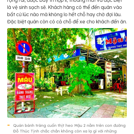
rộng rãi, được bày trí hợp lí, thoáng mát và đặc biệt
là vệ sinh sạch sẽ. Khách hàng có thể đến quán vào
bất cứ lúc nào mà không lo hết chỗ hay chờ đợi lâu.
Đặc biệt quán còn có cả chỗ để xe cho khách đến ăn.
Quán bánh tráng cuốn thịt heo Mậu 2 nằm trên con đường
Đỗ Thúc Tịnh chắc chắn không còn xa lạ gì với những