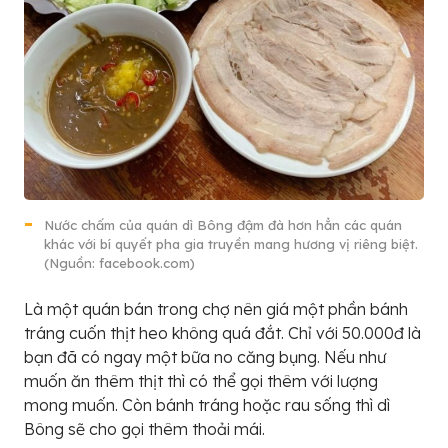
Nước chấm của quán dì Bông đậm đà hơn hẳn các quán
khác với bí quyết pha gia truyền mang hương vị riêng biệt.
(Nguồn: facebook.com)
Là một quán bán trong chợ nên giá một phần bánh
tráng cuốn thịt heo không quá đắt. Chỉ với 50.000đ là
bạn đã có ngay một bữa no căng bụng. Nếu như
muốn ăn thêm thịt thì có thể gọi thêm với lượng
mong muốn. Còn bánh tráng hoặc rau sống thì dì
Bông sẽ cho gọi thêm thoải mái.