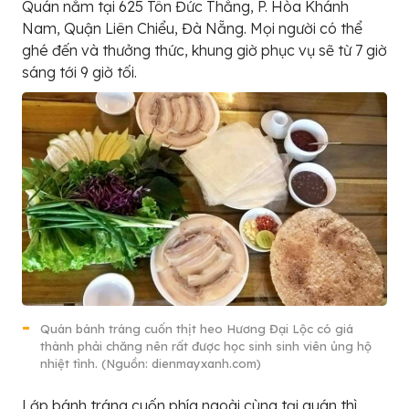
Quán nằm tại 625 Tôn Đức Thắng, P. Hòa Khánh
Nam, Quận Liên Chiểu, Đà Nẵng. Mọi người có thể
ghé đến và thưởng thức, khung giờ phục vụ sẽ từ 7 giờ
sáng tới 9 giờ tối.
Quán bánh tráng cuốn thịt heo Hương Đại Lộc có giá
thành phải chăng nên rất được học sinh sinh viên ủng hộ
nhiệt tình. (Nguồn: dienmayxanh.com)
Lớp bánh tráng cuốn phía ngoài cùng tại quán thì