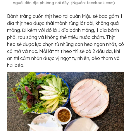
người dân địa phương nơi đây. (Nguồn: facebook.com)
Bánh tráng cuốn thịt heo tại quán Mậu sẽ bao gồm 1
đĩa thịt heo được thái thành từng lát dài, không quá
mỏng. Đi kèm với đó là 1 đĩa bánh tráng, 1 đĩa bánh
phở, rau sống và không thể thiếu nước chấm. Thịt
heo sẽ được lựa chọn từ những con heo ngon nhất, có
cả mỡ và nạc. Mỗi lát thịt heo thì sẽ có 2 đầu da, khi
ăn thì cảm nhận được vị ngọt tự nhiên, dẻo thơm và
hơi béo.