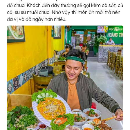
đồ chua. Khách đến đây thường sẽ gọi kèm cà sốt, củ
cả, su su muối chua. Nhờ vậy thì món ăn mới trở nên
đa vị và đỡ ngấy hơn nhiều.