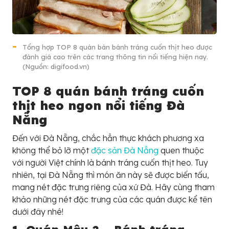
Tổng hợp TOP 8 quán bán bánh tráng cuốn thịt heo được
đánh giá cao trên các trang thông tin nổi tiếng hiện nay.
(Nguồn: digifood.vn)
TOP 8 quán bánh tráng cuốn
thịt heo ngon nổi tiếng Đà
Nẵng
Đến với Đà Nẵng, chắc hẳn thực khách phương xa
không thể bỏ lỡ một
đặc sản Đà Nẵng
quen thuộc
với người Việt chính là bánh tráng cuốn thịt heo. Tuy
nhiên, tại Đà Nẵng thì món ăn này sẽ được biến tấu,
mang nét đặc trưng riêng của xứ Đà. Hãy cùng tham
khảo những nét đặc trưng của các quán được kể tên
dưới đây nhé!