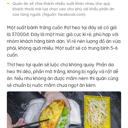
Quán ăn sẽ chia thành nhiều suất khác nhau cho quý
khách thoải mái lựa chọn sao cho phù với khẩu phần ăn
của từng người. (Nguồn: facebook.com)
Một suất bánh tráng cuốn thịt heo tại đây sẽ có giá
là 37.000đ. Đây là một mức giá cực kì rẻ, phù hợp với
nhóm khách hàng bình dân. Vì rẻ nên lượng đồ ăn vừa
phải, không quá nhiều. Một suất sẽ có trung bình 5-6
cuốn.
Thịt heo tại quán sẽ luộc chứ không quay. Phần da
heo thì dẻo, phần mỡ trắng, không bị ngấy và rất dễ
ăn. Nếu như không ăn được mắm nêm thì quán cũng
sẽ chuẩn bị nước mắm chua ngọt ăn kèm.