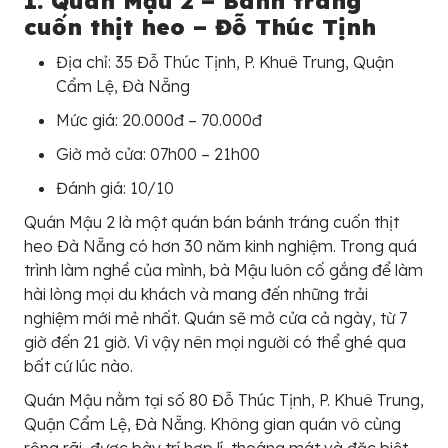
1. Quán Mậu 2 – Bánh tráng
cuốn thịt heo – Đỗ Thúc Tịnh
Địa chỉ: 35 Đỗ Thúc Tịnh, P. Khuê Trung, Quận
Cẩm Lệ, Đà Nẵng
Mức giá: 20.000đ – 70.000đ
Giờ mở cửa: 07h00 – 21h00
Đánh giá: 10/10
Quán Mậu 2 là một quán bán bánh tráng cuốn thịt
heo Đà Nẵng có hơn 30 năm kinh nghiệm. Trong quá
trình làm nghề của mình, bà Mậu luôn cố gắng để làm
hài lòng mọi du khách và mang đến những trải
nghiệm mới mẻ nhất. Quán sẽ mở cửa cả ngày, từ 7
giờ đến 21 giờ. Vì vậy nên mọi người có thể ghé qua
bất cứ lúc nào.
Quán Mậu nằm tại số 80 Đỗ Thúc Tịnh, P. Khuê Trung,
Quận Cẩm Lệ, Đà Nẵng. Không gian quán vô cùng