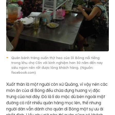
Quán bánh tráng cuốn thịt heo của Dì Bông nổi tiếng
trong khu chợ Cồn với kinh nghiệm hơn 30 năm đến nay
siêu ngon nên rất được lòng khách hàng. (Nguồn:
facebook.com)
Xuất thân là một người còn xứ Quảng, vì vậy nên các
món ăn của dì Bông đều chứa đựng hương vị đặc
trưng của nơi đây. Đó là lí do mặc dù bên ngoài mặt
đường có rất nhiều quán hàng mọc lên, thế nhưng
người dân vẫn dành cho quán dì Bông một sự ưu ái
nhất định. Hầu như giờ nào thì quán cũng có khách