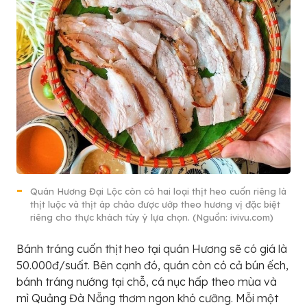
Quán Hương Đại Lộc còn có hai loại thịt heo cuốn riêng là
thịt luộc và thịt áp chảo được ướp theo hương vị đặc biệt
riêng cho thực khách tùy ý lựa chọn. (Nguồn: ivivu.com)
Bánh tráng cuốn thịt heo tại quán Hương sẽ có giá là
50.000đ/suất. Bên cạnh đó, quán còn có cả bún ếch,
bánh tráng nướng tại chỗ, cá nục hấp theo mùa và
mì Quảng Đà Nẵng thơm ngon khó cưỡng. Mỗi một