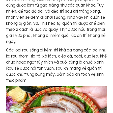
cũng được làm từ gạo trắng như các quán khác. Tuy
nhiên, để tạo độ dai, và dẻo thì sau khi tráng xong,
nhân viên sẽ đem đi phơi sương. Nhờ vậy khi cuốn sẽ
không bị giòn, vỡ. Thịt heo tại quán thì được chế biến
theo 2 cách là luộc và quay. Thịt được nấu trong thời
gian vừa phải, không bị mềm quá, lúc ăn thì không hề
ngấy.
Các loại rau sống đi kèm thì khá đa dạng các loại như
là: rau thơm, tía tô, xà lách, diếp cá, xoài, dưa leo, khế
chua hoặc ngọt tùy thích và cuối cùng là chuối xanh.
Rau sẽ được hái tận vườn, sau khi mang về quán thì
được khử trùng bằng máy, đảm bảo an toàn vệ sinh
thực phẩm.