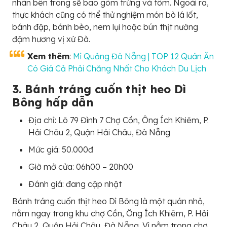
nhân bên trong sẽ bao gôm trứng và tôm. Ngoài ra,
thực khách cũng có thể thử nghiệm món bò lá lốt,
bánh đập, bánh bèo, nem lụi hoặc bún thịt nướng
đậm hương vị xứ Đà.
Xem thêm
:
Mì Quảng Đà Nẵng | TOP 12 Quán Ăn
Có Giá Cả Phải Chăng Nhất Cho Khách Du Lịch
3. Bánh tráng cuốn thịt heo Dì
Bông hấp dẫn
Địa chỉ: Lô 79 Đình 7 Chợ Cồn, Ông Ích Khiêm, P.
Hải Châu 2, Quận Hải Châu, Đà Nẵng
Mức giá: 50.000đ
Giờ mở cửa: 06h00 – 20h00
Đánh giá: đang cập nhật
Bánh tráng cuốn thịt heo Dì Bông là một quán nhỏ,
nằm ngay trong khu chợ Cồn, Ông Ích Khiêm, P. Hải
Châu 2, Quận Hải Châu, Đà Nẵng. Vì nằm trong chợ