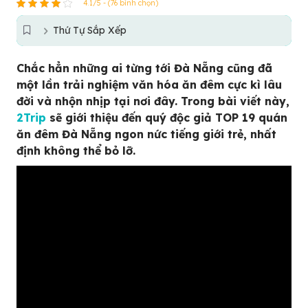
4.1/5 - (76 bình chọn)
Thứ Tự Sắp Xếp
Chắc hẳn những ai từng tới Đà Nẵng cũng đã
một lần trải nghiệm văn hóa ăn đêm cực kì lâu
đời và nhộn nhịp tại nơi đây. Trong bài viết này,
2Trip
sẽ giới thiệu đến quý độc giả TOP 19 quán
ăn đêm Đà Nẵng ngon nức tiếng giới trẻ, nhất
định không thể bỏ lỡ.