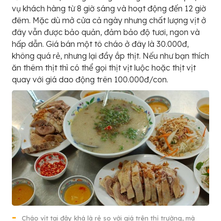
vụ khách hàng từ 8 giờ sáng và hoạt động đến 12 giờ
đêm. Mặc dù mở cửa cả ngày nhưng chất lượng vịt ở
đây vẫn được bảo quản, đảm bảo độ tươi, ngon và
hấp dẫn. Giá bán một tô cháo ở đây là 30.000đ,
không quá rẻ, nhưng lại đầy ắp thịt. Nếu như bạn thích
ăn thêm thịt thì có thể gọi thịt vịt luộc hoặc thịt vịt
quay với giá dao động trên 100.000đ/con.
Cháo vịt tại đây khá là rẻ so với giá trên thị trường, mà