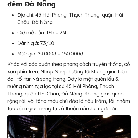
đêm Đà Nẵng
Địa chỉ: 45 Hải Phòng, Thạch Thang, quận Hải
Châu, Đà Nẵng
Giờ mở cửa: 16h – 23h
Đánh giá: 7.3/10
Mức giá: 29.000đ – 150.000đ
Khác với các quán theo phong cách truyền thống, cổ
xưa phía trên, Nhóp Nhép hướng tới không gian hiện
đại, tối tân và sang trọng. Đây là một quán lẩu &
nướng nằm tọa lạc tại số 45 Hải Phòng, Thạch
Thang, quận Hải Châu, Đà Nẵng. Không gian quan
rộng rãi, với tông màu chủ đảo là nâu trầm, tối, nhằm
tạo cảm giác riêng tư và thoải mái cho người ăn.