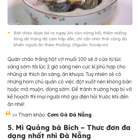
Bát cháo được bê ra ngay khi còn nóng hổi, thêm miếng
lòng đỏ trứng đỏ cam hấp dẫn, chỉ cần nhìn thôi cũng đủ
khiến người ăn thèm thuồng. (Nguồn: foody.vn)
Quán cháo trắng hột vịt muối 100 sẽ ở cửa từ lúc
sáng sớm tới lúc 2 giờ sáng nên cực kì phù hợp cho
những ai thích ăn sáng, ăn khuya. Tuy nhiên sẽ có
những hôm chủ quán có việc đột xuất nên không bán
hoặc mở muộn, đóng sớm. Để tránh trường hợp bị vỡ
kế hoạch thì mọi người nhớ gọi điện hỏi trước khi đến
ăn nhé!
>> Tham khảo:
Cơm Gà Đà Nẵng
5. Mì Quảng bà Bích – Thưc đơn đa
dạng nhất nhì Đà Nẵng