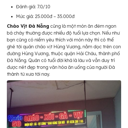
Đánh giá: 7.0/10
Mức giá: 25.000đ – 35.000đ
Cháo Vịt Đà Nẵng
cũng là một món ăn đêm ngon
bá cháy thường được nhiều độ tuổi lựa chọn. Nếu như
bạn cũng có niềm yêu thích với món này thì có thể
ghé tới quán cháo vịt Hùng Vương, nằm dọc trên con
đường Hùng Vương, thuộc quận Hải Châu, thành phố
Đà Nẵng. Quán có tuổi đời khá là lâu và vẫn duy trì
được nét đẹp trong văn hóa ăn uống của người Đà
thành từ xưa tới nay.