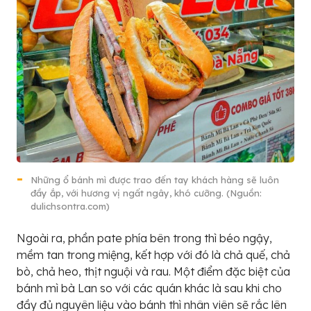
Những ổ bánh mì được trao đến tay khách hàng sẽ luôn
đầy ắp, với hương vị ngất ngây, khó cưỡng. (Nguồn:
dulichsontra.com)
Ngoài ra, phần pate phía bên trong thì béo ngậy,
mềm tan trong miệng, kết hợp với đó là chả quế, chả
bò, chả heo, thịt nguội và rau. Một điểm đặc biệt của
bánh mì bà Lan so với các quán khác là sau khi cho
đầy đủ nguyên liệu vào bánh thì nhân viên sẽ rắc lên