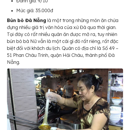
Đánh giá: 9/10
Mức giá: 35.000đ
Bún bò Đà Nẵng
là một trong những món ăn chứa
đựng nhiều giá trị văn hóa của xứ Đà qua thời gian.
Tại đây có rất nhiều quán ăn được mở ra, tuy nhiên
bún bò bà Nữ vẫn là một cái gì đó rất riêng, rất đặc
biệt đối với khách du lịch. Quán có địa chỉ là Số 49 –
51 Phan Châu Trinh, quận Hải Châu, thành phố Đà
Nẵng.