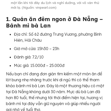
một lần khi tới đây du lịch và nghỉ dưỡng, với vô vàn thứ
mới lạ. (Nguồn: vinpearl.com)
1. Quán ăn đêm ngon ở Đà Nẵng –
Bánh mì bà Lan
Địa chỉ: Số 62 đường Trưng Vương, phường Bình
Hiên, Hải Châu
Giờ mở cửa: 15h30 – 23h
Đánh giá: 7.2/10
Mức giá: 15.000đ – 25.000đ
Nếu bạn chỉ đang đơn giản tìm kiếm một món ăn để
lót bung nhẹ nhàng trước khi di ngủ thì có thể tham
khảo bánh mì bà Lan. Đây là một thương hiệu có mặt
tại Đà Nẵng không dưới 30 năm. Mực dù bà Lan đã
hơn 80 tuổi, thế nhưng tới thời điểm hiện tại, hương vị
bánh mì tại đây vẫn giữ nguyên và giúp nhiều người
gợi nhớ về tuổi thơ.