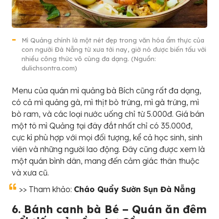
Mì Quảng chính là một nét đẹp trong văn hóa ẩm thực của
con người Đà Nẵng từ xưa tới nay, giờ nó được biến tấu với
nhiều công thức vô cùng đa dạng. (Nguồn:
dulichsontra.com)
Menu của quán mì quảng bà Bích cũng rất đa dạng,
có cả mì quảng gà, mì thịt bò trứng, mì gà trứng, mì
bò ram, và các loại nước uống chỉ từ 5.000đ. Giá bán
một tô mì Quảng tại đây đắt nhất chỉ có 35.000đ,
cực kì phù hợp với mọi đối tượng, kể cả học sinh, sinh
viên và những người lao động. Đây cũng được xem là
một quán bình dân, mang đến cảm giác thân thuộc
và xưa cũ.
>> Tham khảo:
Cháo Quẩy Sườn Sụn Đà Nẵng
6. Bánh canh bà Bé – Quán ăn đêm