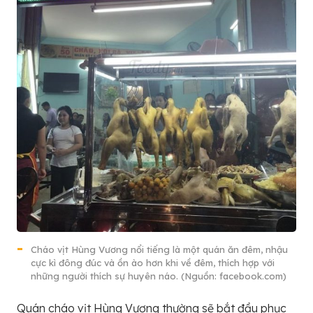
Cháo vịt Hùng Vương nổi tiếng là một quán ăn đêm, nhậu
cực kì đông đúc và ồn ào hơn khi về đêm, thích hợp với
những người thích sự huyên náo. (Nguồn: facebook.com)
Quán cháo vịt Hùng Vương thường sẽ bắt đầu phục