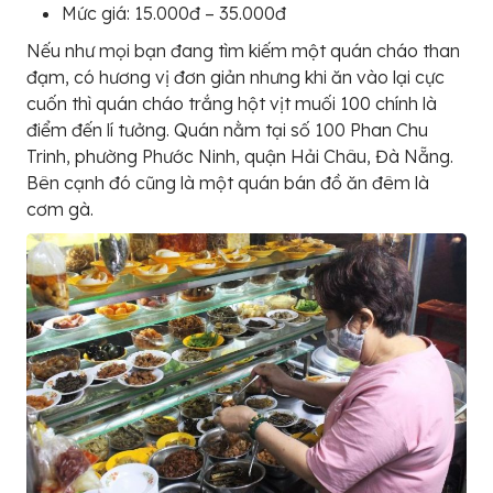
Mức giá: 15.000đ – 35.000đ
Nếu như mọi bạn đang tìm kiếm một quán cháo than
đạm, có hương vị đơn giản nhưng khi ăn vào lại cực
cuốn thì quán cháo trắng hột vịt muối 100 chính là
điểm đến lí tưởng. Quán nằm tại số 100 Phan Chu
Trinh, phường Phước Ninh, quận Hải Châu, Đà Nẵng.
Bên cạnh đó cũng là một quán bán đồ ăn đêm là
cơm gà.