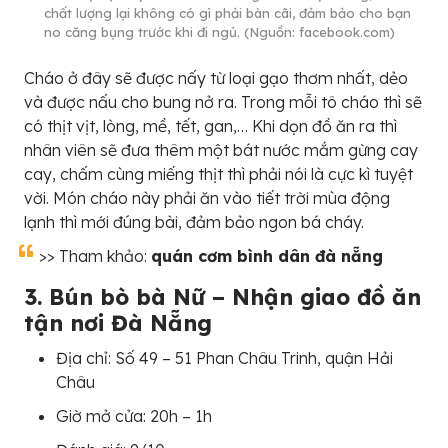
chất lượng lại không có gì phải bàn cãi, đảm bảo cho bạn
no căng bụng trước khi đi ngủ. (Nguồn: facebook.com)
Cháo ở đây sẽ được nấy từ loại gạo thơm nhất, dẻo
và được nấu cho bung nở ra. Trong mỗi tô cháo thì sẽ
có thịt vịt, lòng, mề, tết, gan,… Khi dọn đồ ăn ra thì
nhân viên sẽ đưa thêm một bát nước mắm gừng cay
cay, chấm cùng miếng thịt thì phải nói là cực kì tuyệt
vời. Món cháo này phải ăn vào tiết trời mùa động
lạnh thì mới đúng bài, đảm bảo ngon bá cháy.
>> Tham khảo:
quán cơm bình dân đà nẵng
3. Bún bò bà Nữ – Nhận giao đồ ăn
tận nơi Đà Nẵng
Địa chỉ: Số 49 – 51 Phan Châu Trinh, quận Hải
Châu
Giờ mở cửa: 20h – 1h