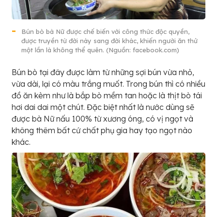
Bún bò bà Nữ được chế biến với công thức độc quyền,
được truyền từ đời này sang đời khác, khiến người ăn thử
một lần là không thể quên. (Nguồn: facebook.com)
Bún bò tại đây được làm từ những sợi bún vừa nhỏ,
vừa dài, lại có màu trắng muốt. Trong bún thì có nhiều
đồ ăn kèm như là bắp bò mềm tan hoặc là thịt bò tái
hơi dai dai một chút. Đặc biệt nhất là nước dùng sẽ
được bà Nữ nấu 100% từ xương óng, có vị ngọt và
không thêm bất cứ chất phụ gia hay tạo ngọt nào
khác.