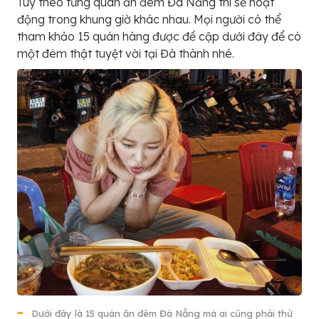
Tùy theo từng quán ăn đêm Đà Nẵng thì sẽ hoạt
động trong khung giờ khác nhau. Mọi người có thể
tham khảo 15 quán hàng được đề cập dưới đây để có
một đêm thật tuyệt vời tại Đà thành nhé.
Dưới đây là 15 quán ăn đêm Đà Nẵng mà ai cũng phải thử