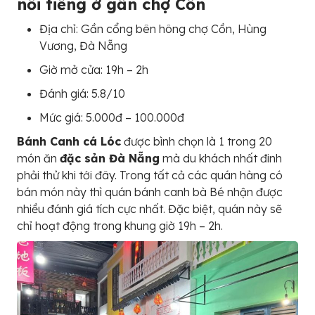
nổi tiếng ở gần chợ Cồn
Địa chỉ: Gần cổng bên hông chợ Cồn, Hùng
Vương, Đà Nẵng
Giờ mở cửa: 19h – 2h
Đánh giá: 5.8/10
Mức giá: 5.000đ – 100.000đ
Bánh Canh cá Lóc
được bình chọn là 1 trong 20
món ăn
đặc sản Đà Nẵng
mà du khách nhất đinh
phải thử khi tới đây. Trong tất cả các quán hàng có
bán món này thì quán bánh canh bà Bé nhận được
nhiều đánh giá tích cực nhất. Đặc biệt, quán này sẽ
chỉ hoạt động trong khung giờ 19h – 2h.