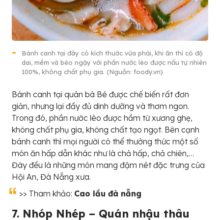
Bánh canh tại đây có kích thước vừa phải, khi ăn thì có độ
dai, mềm và béo ngậy với phần nước lèo được nấu tự nhiên
100%, không chất phụ gia. (Nguồn: foody.vn)
Bánh canh tại quán bà Bé được chế biến rất đơn
giản, nhưng lại đầy đủ dinh dưỡng và thơm ngon.
Trong đó, phần nước lèo được hầm từ xương ghẹ,
không chất phụ gia, không chất tạo ngọt. Bên cạnh
bánh canh thì mọi người có thể thưởng thức một số
món ăn hấp dẫn khác như là chả hấp, chả chiên,…
Đây đều là những món mang đậm nét đặc trưng của
Hội An, Đà Nẵng xưa.
>> Tham khảo:
Cao lầu đà nẵng
7. Nhóp Nhép – Quán nhậu thâu