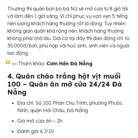
Thường thì quán bún bò bà Nữ sẽ mở cửa từ 8 giờ tối
và làm đến 1 giờ sáng. Vì chỉ phục vụ vọn vẹn 5 tiếng
nên lượng khách hàng thường rất là đông. Tuy nhiên
không gian quán khá rộng nên. khách hàng thường
không phải chờ lâu. Giá cả tại đây thì dao động chỉ từ
35.000đ/bát, phù hợp với học sinh, sinh viên và người
lao động.
>> Tham khảo:
Cơm Hến Đà Nẵng
4. Quán cháo trắng hột vịt muối
100 – Quán ăn mở cửa 24/24 Đà
Nẵng
Địa chỉ: Số 100 Phan Chu Trinh, phường Phước
Ninh, quận Hải Châu, Đà Nẵng
Giờ mở cửa: 6h – 2h
Đánh giá: 6.7/10