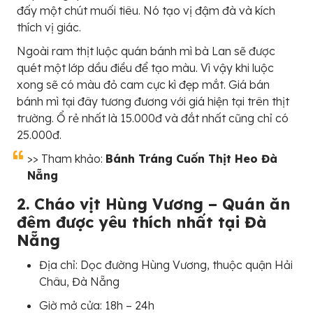
đấy một chút muối tiêu. Nó tạo vị đậm đà và kích
thích vị giác.
Ngoài ram thịt luộc quán bánh mì bà Lan sẽ được
quét một lớp dầu điều để tạo màu. Vì vậy khi luộc
xong sẽ có màu đỏ cam cực kì đẹp mắt. Giá bán
bánh mì tại đây tương đương với giá hiện tại trên thịt
trường. Ổ rẻ nhất là 15.000đ và đắt nhất cũng chỉ có
25.000đ.
>> Tham khảo:
Bánh Tráng Cuốn Thịt Heo Đà
Nẵng
2. Cháo vịt Hùng Vương – Quán ăn
đêm được yêu thích nhất tại Đà
Nẵng
Địa chỉ: Dọc đường Hùng Vương, thuộc quận Hải
Châu, Đà Nẵng
Giờ mở cửa: 18h – 24h