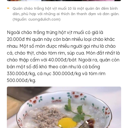
Quán cháo trắng hột vịt muối 10 là một quán ăn đêm bình
dân, phù hợp với những ai thích ăn thanh đạm và đơn giản.
(Nguồn: cuongdulich.com)
Ngoài cháo trắng trứng hột vịt muối có giá là
20.000đ thì quán này còn bán nhiều loại cháo khác
nhau. Một số món được nhiều người gọi như là cháo
cá, cháo thịt, cháo tôm rim, súp cua. Món đắt nhất là
cháo thập cẩm với 40.000đ/bát. Ngoài ra, quán còn
bán một số đồ khô theo cân như là cá bống
330.000đ/kg, cá nục 300.000đ/kg và tôm rim
500.000đ/kg.