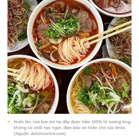
Nước lèo của bún bò tại đây được hầm 100% từ xương óng,
không có chất tạo ngọt, đảm bảo an toàn cho sức khỏe.
(Nguồn: dulichsontra.com)