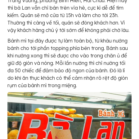
Trưng Vương, phường Bình Hiên, Hải Châu. Hiện nay
thì bà Lan vẫn chỉ bán trên vỉa hè, cực kì dễ để tìm
kiếm. Quán sẽ mở cửa từ 15h và làm cho tới 23h.
Thường thì càng về tối, quán sẽ đông khách hơn. Vì
vậy khách hàng chú ý tới sớm để không phải chờ lâu.
Bánh mì tại đây được tự làm toàn bộ, từ khâu nướng
bánh cho tới phần topping phía bên trong. Bánh sau
khi nướng xong thì sẽ được cho vào trong chăn ủ để
giữ độ giòn và nóng. Mỗi lần nướng thì chỉ nướng tối
đa 50 chiếc để đảm bảo độ ngon của bánh. Đó là lí
do khi ăn thực khách có thể cảm nhận rõ rệt độ giòn
rụm của bánh mì trong miệng.