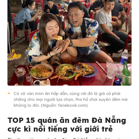
Có vô vàn món ăn hấp dẫn, cùng với đó là giá cả phải
chăng cho mọi người lựa chọn, tha hồ chơi xuyên đêm mà
không lo đói. (Nguồn: facebook.com)
TOP 15 quán ăn đêm Đà Nẵng
cực kì nổi tiếng với giới trẻ