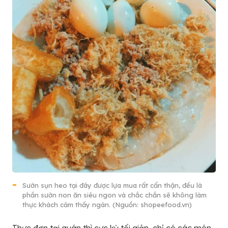
Sườn sụn heo tại đây được lựa mua rất cẩn thận, đều là
phần sườn non ăn siêu ngon và chắc chắn sẽ không làm
thực khách cảm thấy ngán. (Nguồn: shopeefood.vn)
Thực đơn tại quán thì cực kỳ tối giản, chỉ có các món