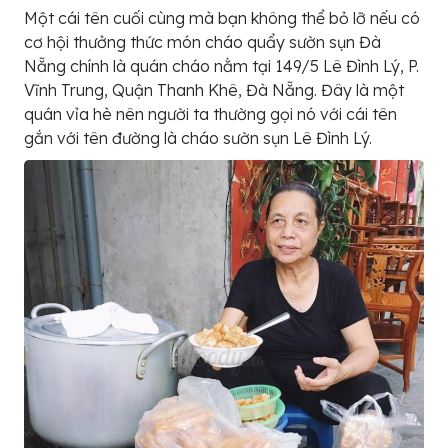
Một cái tên cuối cùng mà bạn không thể bỏ lỡ nếu có
cơ hội thưởng thức món cháo quẩy sườn sụn Đà
Nẵng chính là quán cháo nằm tại 149/5 Lê Đình Lý, P.
Vĩnh Trung, Quận Thanh Khê, Đà Nẵng. Đây là một
quán vỉa hè nên người ta thường gọi nó với cái tên
gắn với tên đường là cháo sườn sụn Lê Đình Lý.