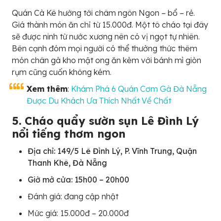
Quán Cà Kê hướng tới châm ngôn Ngon – bổ – rẻ.
Giá thành món ăn chỉ từ 15.000đ. Một tô cháo tại đây
sẽ được ninh từ nước xương nên có vị ngọt tự nhiên.
Bên cạnh đóm mọi người có thể thưởng thức thêm
món chân gà kho mật ong ăn kèm với bánh mì giòn
rụm cũng cuốn không kém.
Xem thêm
:
Khám Phá 6 Quán Cơm Gà Đà Nẵng
Được Du Khách Ưa Thích Nhất Về Chất
5. Cháo quẩy sườn sụn Lê Đình Lý
nổi tiếng thơm ngon
Địa chỉ: 149/5 Lê Đình Lý, P. Vĩnh Trung, Quận
Thanh Khê, Đà Nẵng
Giờ mở cửa: 15h00 – 20h00
Đánh giá: đang cập nhật
Mức giá: 15.000đ – 20.000đ