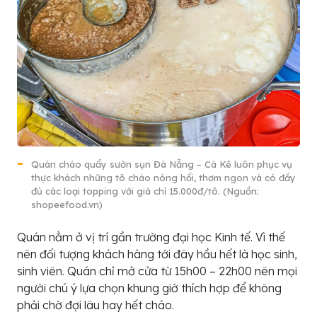
Quán cháo quẩy sườn sụn Đà Nẵng – Cà Kê luôn phục vụ
thực khách những tô cháo nóng hổi, thơm ngon và có đầy
đủ các loại topping với giá chỉ 15.000đ/tô. (Nguồn:
shopeefood.vn)
Quán nằm ở vị trí gần trường đại học Kinh tế. Vì thế
nên đối tượng khách hàng tới đây hầu hết là học sinh,
sinh viên. Quán chỉ mở cửa từ 15h00 – 22h00 nên mọi
người chú ý lựa chọn khung giờ thích hợp để không
phải chờ đợi lâu hay hết cháo.