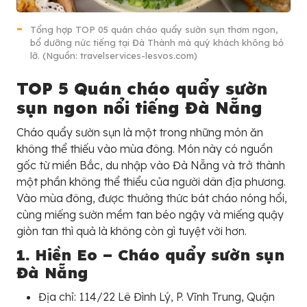
Tổng hợp TOP 05 quán cháo quẩy sườn sụn thơm ngon,
bổ dưỡng nức tiếng tại Đà Thành mà quý khách không bỏ
lỡ. (Nguồn: travelservices-lesvos.com)
TOP 5 Quán cháo quẩy sườn
sụn ngon nổi tiếng Đà Nẵng
Cháo quẩy sườn sụn là một trong những món ăn
không thể thiếu vào mùa đông. Món này có nguồn
gốc từ miền Bắc, du nhập vào Đà Nẵng và trở thành
một phần không thể thiểu của người dân địa phương.
Vào mùa đông, được thưởng thức bát cháo nóng hổi,
cùng miếng sườn mềm tan béo ngậy và miếng quậy
giòn tan thì quả là không còn gì tuyệt vời hơn.
1. Hiền Eo – Cháo quẩy sườn sụn
Đà Nẵng
Địa chỉ: 114/22 Lê Đình Lý, P. Vĩnh Trung, Quận