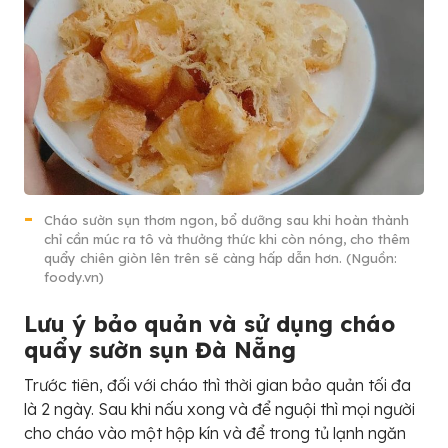
Cháo sườn sụn thơm ngon, bổ dưỡng sau khi hoàn thành
chỉ cần múc ra tô và thưởng thức khi còn nóng, cho thêm
quẩy chiên giòn lên trên sẽ càng hấp dẫn hơn. (Nguồn:
foody.vn)
Lưu ý bảo quản và sử dụng cháo
quẩy sườn sụn Đà Nẵng
Trước tiên, đối với cháo thì thời gian bảo quản tối đa
là 2 ngày. Sau khi nấu xong và để nguội thì mọi người
cho cháo vào một hộp kín và để trong tủ lạnh ngăn