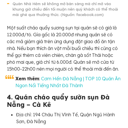
Quán Nhà Hẻm sẽ không mở bán sáng mà chỉ mở vào
khung giờ chiều đến tối muộn nên quý khách có thể thoải
mái ghé qua thưởng thức. (Nguồn: facebook.com)
Một suất cháo quẩy sương sụn tại quán sẽ có giá là
12.000đ/tô. Gía gốc là 20.000đ nhưng quán sẽ có
các mã giảm giá trên ứng dụng đặt giao đồ ăn tận
nhà. Nếu bạn thích ăn vặt mỗi buổi chiều thì cũng có
thể gọi thêm cá viên chiên, chân gà sốt Thái hoặc
phô mai que, giá chỉ từ 6.000đ. Quán sẽ mở cửa từ
15h00-22h00 nên mọi người có thể thoải mái đến ăn.
Xem thêm
:
Cơm Hến Đà Nẵng | TOP 10 Quán Ăn
Ngon Nổi Tiếng Nhất Đà Thành
4. Quán cháo quẩy sườn sụn Đà
Nẵng – Cà Kê
Địa chỉ: 194 Châu Thị Vĩnh Tế, Quận Ngũ Hành
Sơn, Đà Nẵng