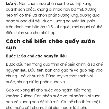
Lưu ý:
Nên chọn mua phần sụn he có thịt xung
quanh săn chắc, không bị nhão hay bở thịt. Xương
heo thì có thể lựa chọn phần xương lưng, xương đuôi
hoặc xương đùi đều được. Lượng nguyên liệu phía
trên dành cho bữa ăn từ 3 – 4 người, mọi người có thể
điều chỉnh sao cho phù hợp.
Cách chế biến cháo quẩy sườn
sụn
Bước 1: Sơ chế các nguyên liệu
Bước đầu tiên trong quá trình chế biến chính là sơ chế
nguyên liệu. Đầu tiên, bạn cho gạo tẻ và gạo nếp vào
chung 1 cái chậu nhỏ. Dùng tay vo thật sạch với
nước, nhưng giữ lại phần nước vo.
Gạo vo xong thì cho nước vào ngâm tiếp trong
khoảng 2 tiếng. Còn phần nước vo thì ngâm với sườn
heo và xương heo để khử mùi. Có thể cho thêm một
chút nước cốt chanh, thời gian ngâm là 5 phút.