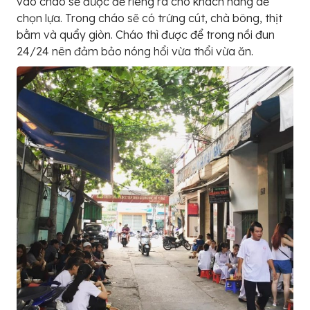
vào cháo sẽ được để riêng ra cho khách hàng dễ
chọn lựa. Trong cháo sẽ có trứng cút, chà bông, thịt
bằm và quẩy giòn. Cháo thì được để trong nồi đun
24/24 nên đảm bảo nóng hổi vừa thổi vừa ăn.