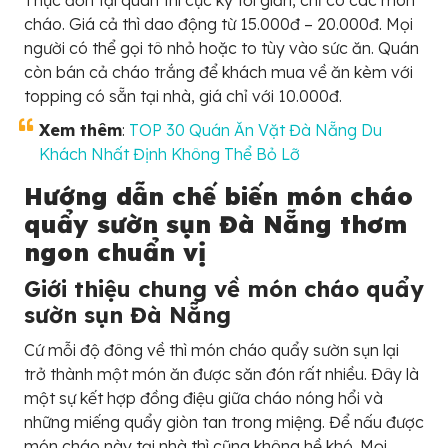
cháo. Giá cả thì dao động từ 15.000đ – 20.000đ. Mọi
người có thể gọi tô nhỏ hoặc to tùy vào sức ăn. Quán
còn bán cả cháo trắng để khách mua về ăn kèm với
topping có sẵn tại nhà, giá chỉ với 10.000đ.
Xem thêm
:
TOP 30 Quán Ăn Vặt Đà Nẵng Du
Khách Nhất Định Không Thể Bỏ Lỡ
Hướng dẫn chế biến món cháo
quẩy sườn sụn Đà Nẵng thơm
ngon chuẩn vị
Giới thiệu chung về món cháo quẩy
sườn sụn Đà Nẵng
Cứ mỗi độ đông về thì món cháo quẩy sườn sụn lại
trở thành một món ăn được săn đón rất nhiều. Đây là
một sự kết hợp đồng điệu giữa cháo nóng hổi và
những miếng quẩy giòn tan trong miệng. Để nấu được
món cháo này tại nhà thì cũng không hề khó. Mọi