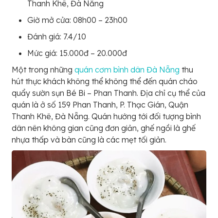
Thanh Khê, Đà Nẵng
Giờ mở cửa: 08h00 – 23h00
Đánh giá: 7.4/10
Mức giá: 15.000đ – 20.000đ
Một trong những
quán cơm bình dân Đà Nẵng
thu
hút thực khách không thể không thể đến quán cháo
quẩy sườn sụn Bé Bi – Phan Thanh. Địa chỉ cụ thể của
quán là ở số 159 Phan Thanh, P. Thạc Gián, Quận
Thanh Khê, Đà Nẵng. Quán hướng tới đối tượng bình
dân nên không gian cũng đơn giản, ghế ngồi là ghế
nhựa thấp và bàn cũng là các mẹt tối giản.