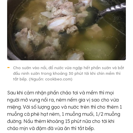
Cho sườn vào nồi, đổ nước vừa ngập hết phần sườn và bắt
đầu ninh sườn trong khoảng 30 phút tới khi chín mềm thì
tắt bếp. (Nguồn: cookbeo.com)
Sau khi cảm nhận phần cháo tơi và mềm thì mọi
người mở vung nồi ra, nêm nếm gia vị sao cho vừa
miệng. Với số lượng gạo và nước trên thì cho thêm 1
muỗng cà phê hạt nêm, 1 muỗng muối, 1/2 muỗng
đường. Nấu thêm khoảng 15 phút nữa cho tới khi
cháo mịn và đậm đà vừa ăn thì tắt bếp.