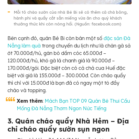
Mỗi tô cháo sườn của nhà Bé Bi sẽ có thêm cả chà bông,
hành phi và quẩy cắt sẵn miếng vừa ăn cho quý khách
thưởng thức khi còn nóng hổi. (Nguồn: facebook.com)
Bên cạnh đó, quán Bé Bi còn bán một số
đặc sản Đà
Nẵng làm quà
trong chuyến du lịch như là chân gà sả
ớt 70.000đ/hủ, gân bò dầm cóc 65.000đ –
120.000đ/hủ, khô gà lá chanh giá là 90.000đ –
170.000đ/gói. Đặc biệt còn có cả chả cua Huế đặc
biệt với giá là 155.000đ – 300.000đ. Còn cháo quẩy
thì chỉ với 15.000đ là bạn đã có ngay một tô đầy
cháo và topping.
Xem thêm
:
Mách Bạn TOP 09 Quán Bê Thui Cầu
Mống Đà Nẵng Thơm Ngon Nức Tiếng
3. Quán cháo quẩy Nhà Hẻm – Địa
chỉ cháo quẩy sườn sụn ngon