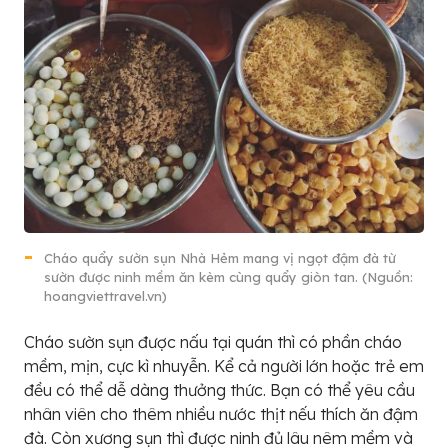
Cháo quẩy sườn sụn Nhà Hẻm mang vị ngọt đậm đà từ
sườn được ninh mềm ăn kèm cùng quẩy giòn tan. (Nguồn:
hoangviettravel.vn)
Cháo sườn sụn được nấu tại quán thì có phần cháo
mềm, mịn, cực kì nhuyễn. Kể cả người lớn hoặc trẻ em
đều có thể dễ dàng thưởng thức. Bạn có thể yêu cầu
nhân viên cho thêm nhiều nước thịt nếu thích ăn đậm
đà. Còn xương sụn thì được ninh đủ lâu nêm mềm và