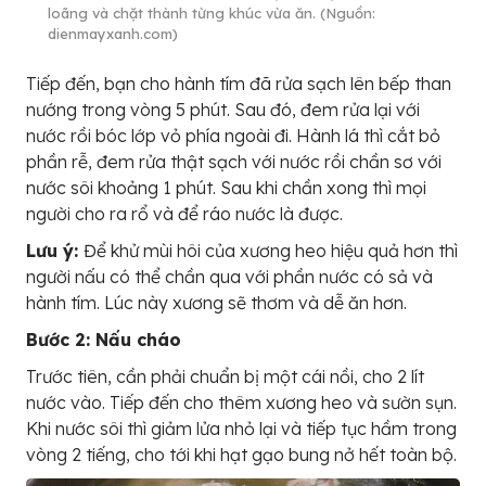
loãng và chặt thành từng khúc vừa ăn. (Nguồn:
dienmayxanh.com)
Tiếp đến, bạn cho hành tím đã rửa sạch lên bếp than
nướng trong vòng 5 phút. Sau đó, đem rửa lại với
nước rồi bóc lớp vỏ phía ngoài đi. Hành lá thì cắt bỏ
phần rễ, đem rửa thật sạch với nước rồi chần sơ với
nước sôi khoảng 1 phút. Sau khi chần xong thì mọi
người cho ra rổ và để ráo nước là được.
Lưu ý:
Để khử mùi hôi của xương heo hiệu quả hơn thì
người nấu có thể chần qua với phần nước có sả và
hành tím. Lúc này xương sẽ thơm và dễ ăn hơn.
Bước 2: Nấu cháo
Trước tiên, cần phải chuẩn bị một cái nồi, cho 2 lít
nước vào. Tiếp đến cho thêm xương heo và sườn sụn.
Khi nước sôi thì giảm lửa nhỏ lại và tiếp tục hầm trong
vòng 2 tiếng, cho tới khi hạt gạo bung nở hết toàn bộ.