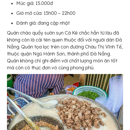
Mức giá: 15.000đ
Giờ mở cửa: 15h00 – 22h00
Đánh giá: đang cập nhật
Quán cháo quẩy sườn sụn Cà Kê chắc hẳn từ lâu đã
không còn là cái tên quen thuộc đối với người dân Đà
Nẵng. Quán tọa lạc trên con đường Châu Thị Vĩnh Tế,
thuộc quận Ngũ Hành Sơn, thành phố Đà Nẵng.
Quán không chỉ ghi điểm với chất lượng món ăn tốt
mà còn có thực đơn vô cùng phong phú.