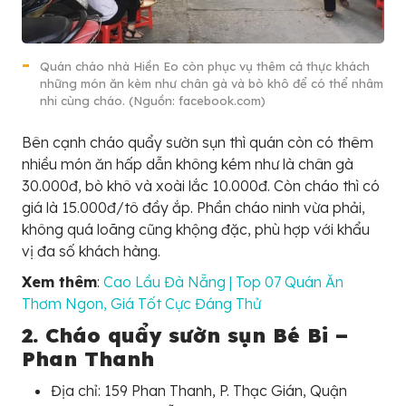
Quán cháo nhà Hiền Eo còn phục vụ thêm cả thực khách
những món ăn kèm như chân gà và bò khô để có thể nhâm
nhi cùng cháo. (Nguồn: facebook.com)
Bên cạnh cháo quẩy sườn sụn thì quán còn có thêm
nhiều món ăn hấp dẫn không kém như là chân gà
30.000đ, bò khô và xoài lắc 10.000đ. Còn cháo thì có
giá là 15.000đ/tô đầy ắp. Phần cháo ninh vừa phải,
không quá loãng cũng khộng đặc, phù hợp với khẩu
vị đa số khách hàng.
Xem thêm
:
Cao Lầu Đà Nẵng | Top 07 Quán Ăn
Thơm Ngon, Giá Tốt Cực Đáng Thử
2. Cháo quẩy sườn sụn Bé Bi –
Phan Thanh
Địa chỉ: 159 Phan Thanh, P. Thạc Gián, Quận