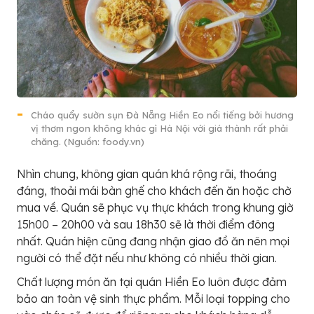
Cháo quẩy sườn sụn Đà Nẵng Hiền Eo nổi tiếng bởi hương
vị thơm ngon không khác gì Hà Nội với giá thành rất phải
chăng. (Nguồn: foody.vn)
Nhìn chung, không gian quán khá rộng rãi, thoáng
đáng, thoải mái bàn ghế cho khách đến ăn hoặc chờ
mua về. Quán sẽ phục vụ thực khách trong khung giờ
15h00 – 20h00 và sau 18h30 sẽ là thời điểm đông
nhất. Quán hiện cũng đang nhận giao đồ ăn nên mọi
người có thể đặt nếu như không có nhiều thời gian.
Chất lượng món ăn tại quán Hiền Eo luôn được đảm
bảo an toàn vệ sinh thực phẩm. Mỗi loại topping cho