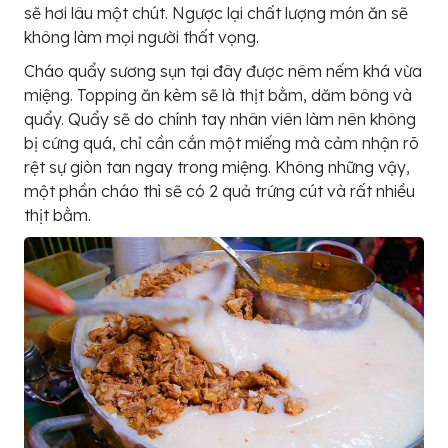
sẽ hơi lâu một chút. Ngược lại chất lượng món ăn sẽ
không làm mọi người thất vọng.
Cháo quẩy sương sụn tại đây được nêm nếm khá vừa
miệng. Topping ăn kèm sẽ là thịt bằm, dăm bông và
quẩy. Quẩy sẽ do chính tay nhân viên làm nên không
bị cứng quá, chỉ cần cắn một miếng mà cảm nhận rõ
rệt sự giòn tan ngay trong miệng. Không những vậy,
một phần cháo thì sẽ có 2 quả trứng cút và rất nhiều
thịt bằm.