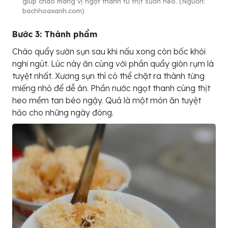
giúp cháo mang vị ngọt thanh từ thịt sườn heo. (Nguồn:
bachhoaxanh.com)
Bước 3: Thành phẩm
Cháo quẩy sườn sụn sau khi nấu xong còn bốc khói
nghi ngút. Lúc này ăn cùng với phần quẩy giòn rụm là
tuyệt nhất. Xương sụn thì có thể chặt ra thành từng
miếng nhỏ để dễ ăn. Phần nước ngọt thanh cùng thịt
heo mềm tan béo ngậy. Quả là một món ăn tuyệt
hảo cho những ngày đông.