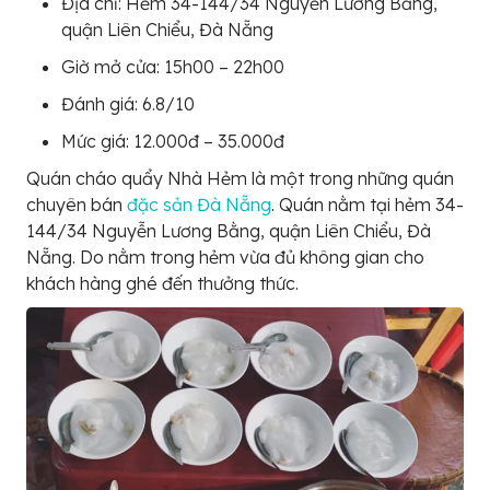
Địa chỉ: Hẻm 34-144/34 Nguyễn Lương Bằng,
quận Liên Chiểu, Đà Nẵng
Giờ mở cửa: 15h00 – 22h00
Đánh giá: 6.8/10
Mức giá: 12.000đ – 35.000đ
Quán cháo quẩy Nhà Hẻm là một trong những quán
chuyên bán
đặc sản Đà Nẵng
. Quán nằm tại hẻm 34-
144/34 Nguyễn Lương Bằng, quận Liên Chiểu, Đà
Nẵng. Do nằm trong hẻm vừa đủ không gian cho
khách hàng ghé đến thưởng thức.