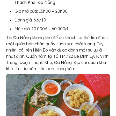
Thanh Khê, Đà Nẵng
Giờ mở cửa: 15h00 – 20h00
Đánh giá: 6.6/10
Mức giá: 10.000đ – 60.000đ
Tại Đà Nẵng không khó để du khách có thể tìm được
một quán bán cháo quẩy sườn sụn chất lượng. Tuy
nhiên, cái tên Hiền Eo vẫn được dành một sự ưu ái
nhất định. Quán nằm tại số 114/22 Lê Đình Lý, P. Vĩnh
Trung, Quận Thanh Khê, Đà Nẵng. Địa chỉ quán khá
khó tìm, do nằm sâu bên trong hẻm.