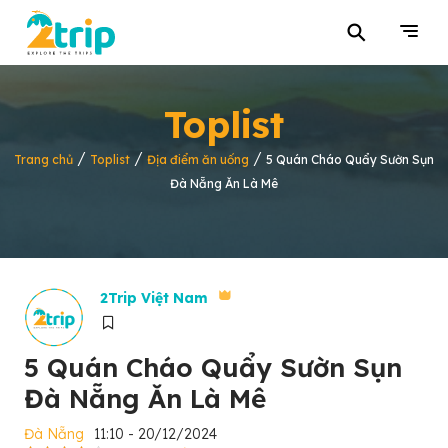
⚲
Toplist
/
/
/
Trang chủ
Toplist
Địa điểm ăn uống
5 Quán Cháo Quẩy Sườn Sụn
Đà Nẵng Ăn Là Mê
2Trip Việt Nam
5 Quán Cháo Quẩy Sườn Sụn
Đà Nẵng Ăn Là Mê
Đà Nẵng
11:10 - 20/12/2024