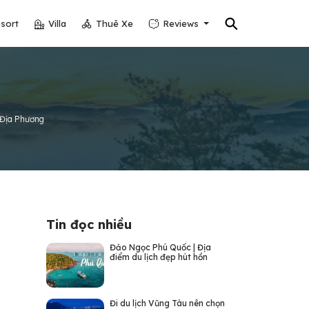
⚲
sort
Villa
Thuê Xe
Reviews
 Địa Phương
Tin đọc nhiều
Đảo Ngọc Phú Quốc | Địa
điểm du lịch đẹp hút hồn
Đi du lịch Vũng Tàu nên chọn