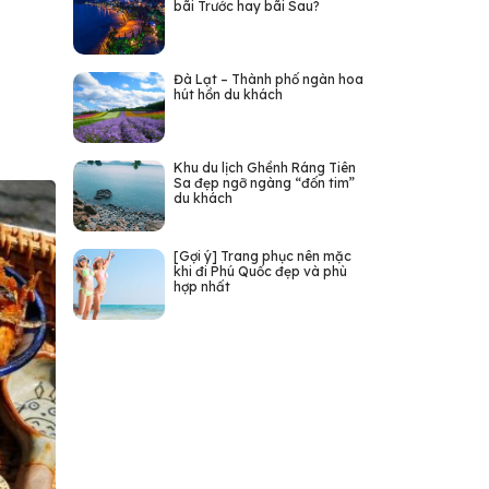
bãi Trước hay bãi Sau?
Đà Lạt – Thành phố ngàn hoa
hút hồn du khách
Khu du lịch Ghềnh Ráng Tiên
Sa đẹp ngỡ ngàng “đốn tim”
du khách
[Gợi ý] Trang phục nên mặc
khi đi Phú Quốc đẹp và phù
hợp nhất