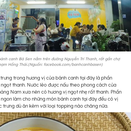
ánh canh Bà Sen nằm trên đường Nguyễn Trí Thanh, rất gần chợ
ạm Hồng Thái.(Nguồn: facebook.com/banhcanhbasen)
trưng trong hương vị của bánh canh tại đây là phần
 ngọt thanh. Nước lèo được nấu theo phong cách của
ảng Nam xưa nên có hương vị ngọt nhẹ rất thanh. Phần
 ngon làm cho những món bánh canh tại đây đều có vị
 trưng dù ăn kèm với loại topping nào chăng nữa.