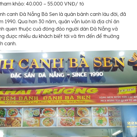
tham khảo: 40.000 – 55.000 VNĐ/ tô
h canh Đà Nẵng Bà Sen là quán bánh canh lâu đời, đã
m 1990. Qua hơn 30 năm, quán vẫn luôn là địa chỉ ăn
nh quen thuộc cuả đông đảo người dân Đà Nẵng và
g được nhiều du khách biết tới và tìm đến để thưởng
h canh.