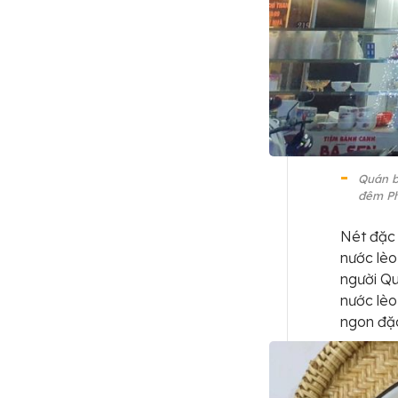
Quán b
đêm Ph
Nét đặc 
nước lèo
người Qu
nước lèo
ngon đặc