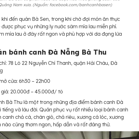
Quảng Nam xưa. (Nguồn: facebook.com/banhcanhbasen)
 khi đến quán Bà Sen, trong khi chờ đợi món ăn thực
 được phục vụ những ly nước sâm mía lau miễn phí.
 mía lau ở đây rất ngon và phù hợp với da đạng lứa
án bánh canh Đà Nẵng Bà Thu
chỉ: 78 Lô 22 Nguyễn Chí Thanh, quận Hải Châu, Đà
g
mở cửa: 6h30 – 22h00
giá: 20.000đ – 45.000đ/ tô
nh Bà Thu là một trong những địa điểm bánh canh Đà
 tiếng và lâu đời. Quán phục vụ rất nhiều loại bánh canh
 canh chả cá, chân giò, chả riêu, xương cá lóc, xương
 nào cũng thơm ngon, hấp dẫn và rất đáng thử.