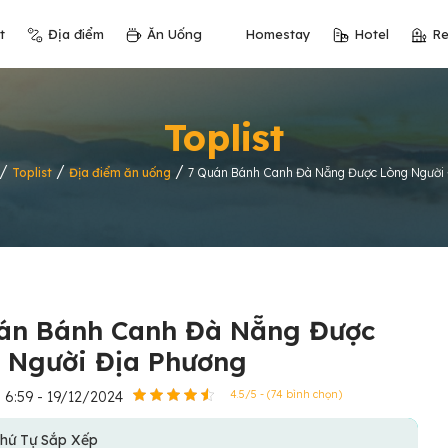
t
Địa điểm
Ăn Uống
Homestay
Hotel
Re
Toplist
/
/
/
Toplist
Địa điểm ăn uống
7 Quán Bánh Canh Đà Nẵng Được Lòng Người
án Bánh Canh Đà Nẵng Được
 Người Địa Phương
6:59 - 19/12/2024
4.5/5 - (74 bình chọn)
hứ Tự Sắp Xếp