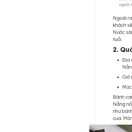
người 
Ngoài ra
khách sẽ
Nước sâm
tuổi.
2. Qu
Địa 
Nẵn
Giờ 
Mức 
Bánh ca
Nẵng nổi
như bánh
cua. Món