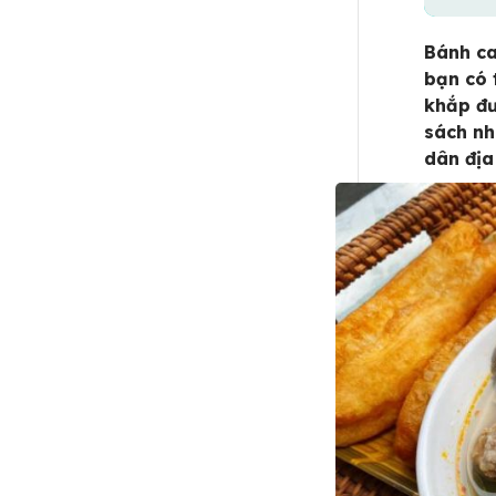
Bánh ca
bạn có 
khắp đ
sách nh
dân địa