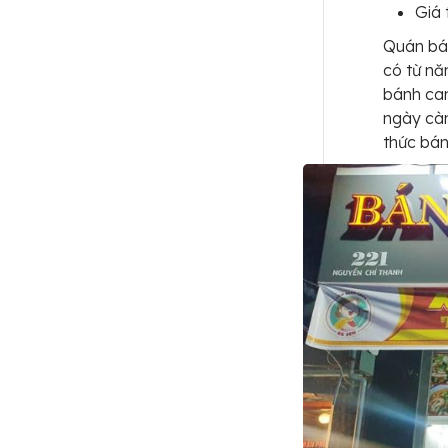
Giá 
Quán bán
có từ nă
bánh ca
ngày càn
thức bán