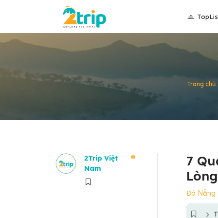
TopLis
Trang chủ
7 Qu
2Trip Việt
Nam
Lòng
Đà Nẵng
T