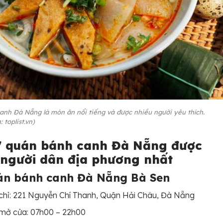
anh Đà Nẵng là món ăn nổi tiếng và được nhiều người yêu thích.
 toplist.vn)
7 quán bánh canh Đà Nẵng được
 người dân địa phương nhất
án bánh canh Đà Nẵng Bà Sen
chỉ: 221 Nguyễn Chí Thanh, Quận Hải Châu, Đà Nẵng
 mở cửa: 07h00 – 22h00