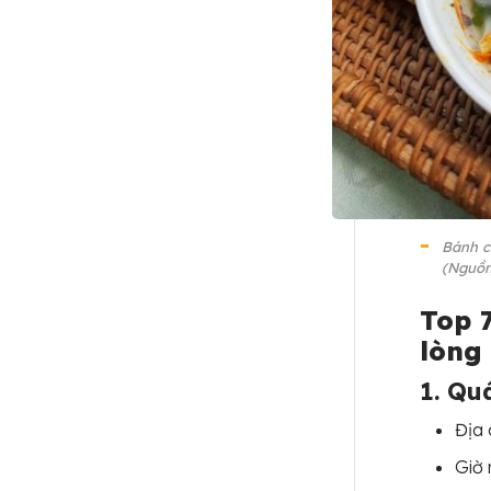
Bánh c
(Nguồn:
Top 
lòng
1. Qu
Địa 
Giờ