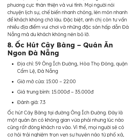
phương cực thân thiện và vui tính. Mọi người nói
chuyện lịch sự, chế biến nhanh chóng, lên món nhanh
để khách không chờ lâu. Đặc biệt, anh chị còn tư vấn
nhiều địa điểm vui chơi và những đặc sản hấp dẫn Đà
Nẵng mà du khách không nên bỏ lỡ.
8. Ốc Hút Cây Bàng – Quán Ăn
Ngon Đà Nẵng
Địa chỉ: 59 Ông Ích Đường, Hòa Thọ Đông, quận
Cẩm Lệ, Đà Nẵng
Giờ mở cửa: 15:00 – 22:00
Giá trung bình: 15.000đ – 35.000đ
Đánh giá: 7.3
Ốc hút Cây Bàng tại đường Ông Ích Đường. Đây là
một quán ăn có không gian vừa phải nhưng lúc nào
cũng rất đông khách ra vào. Vì thế, mọi người sẽ có
cơ hội trải nghiệm trọn vẹn sự huyên náo từ phố xá,