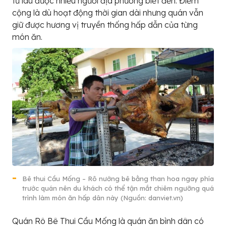
từ lâu được nhiều người địa phương biết đến. Điểm
cộng là dù hoạt động thời gian dài nhưng quán vẫn
giữ được hương vị truyền thống hấp dẫn của từng
món ăn.
Bê thui Cầu Mống – Rô nướng bê bằng than hoa ngay phía
trước quán nên du khách có thể tận mắt chiêm ngưỡng quá
trình làm món ăn hấp dân này (Nguồn: danviet.vn)
Quán Rô Bê Thui Cầu Mống là quán ăn bình dân có