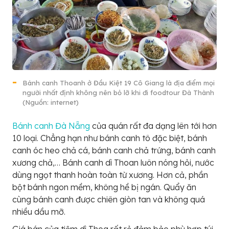
Bánh canh Thoanh ở Đầu Kiệt 19 Cô Giang là địa điểm mọi
người nhất định không nên bỏ lỡ khi đi foodtour Đà Thành
(Nguồn: internet)
Bánh canh Đà Nẵng
của quán rất đa dạng lên tới hơn
10 loại. Chẳng hạn như bánh canh tô đặc biệt, bánh
canh óc heo chả cá, bánh canh chả trứng, bánh canh
xương chả,… Bánh canh dì Thoan luôn nóng hỏi, nước
dùng ngọt thanh hoàn toàn từ xương. Hơn cả, phần
bột bánh ngon mềm, không hề bị ngán. Quẩy ăn
cùng bánh canh được chiên giòn tan và không quá
nhiều dầu mỡ.