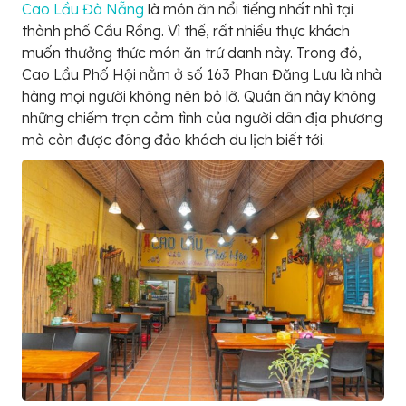
Cao Lầu Đà Nẵng
là món ăn nổi tiếng nhất nhì tại
thành phố Cầu Rồng. Vì thế, rất nhiều thực khách
muốn thưởng thức món ăn trứ danh này. Trong đó,
Cao Lầu Phố Hội nằm ở số 163 Phan Đăng Lưu là nhà
hàng mọi người không nên bỏ lỡ. Quán ăn này không
những chiếm trọn cảm tình của người dân địa phương
mà còn được đông đảo khách du lịch biết tới.