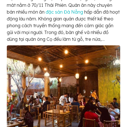
mát nằm ở 70/11 Thái Phiên. Quán ăn này chuyên
bán nhiều món ăn
đặc sản Đà Nẵng
hấp dẫn đã hoạt
động lâu năm. Không gian quán được thiết kế theo
phong cách truyền thống mang đến cảm giác gần
gũi với mọi người. Trong đó, bàn ghế và nhiều đồ
dùng tại quán ông Cọ đều làm từ gỗ, tre nứa,…