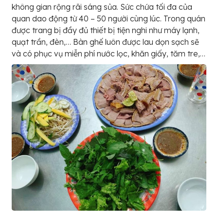
không gian rộng rãi sáng sủa. Sức chứa tối đa của
quan dao động từ 40 – 50 người cùng lúc. Trong quán
được trang bị đầy đủ thiết bị tiện nghi như máy lạnh,
quạt trần, đèn,… Bàn ghế luôn được lau dọn sạch sẽ
và có phục vụ miễn phí nước lọc, khăn giấy, tăm tre,…