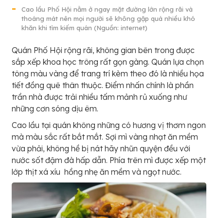
Cao lầu Phố Hội nằm ở ngay mặt đường lớn rộng rãi và
thoáng mát nên mọi người sẽ không gặp quá nhiều khó
khăn khi tìm kiếm quán (Nguồn: internet)
Quán Phố Hội rộng rãi, không gian bên trong được
sắp xếp khoa học trông rất gọn gàng. Quán lựa chọn
tông màu vàng để trang trí kèm theo đó là nhiều họa
tiết đồng quê thân thuộc. Điểm nhấn chính là phần
trần nhà được trải nhiều tấm mảnh rủ xuống như
những cơn sóng dịu êm.
Cao lầu tại quán không những có hương vị thơm ngon
mà màu sắc rất bắt mắt. Sợi mì vàng nhạt ăn mềm
vừa phải, không hề bị nát hãy nhũn quyện đều với
nước sốt đậm đà hấp dẫn. Phía trên mì được xếp một
lớp thịt xá xíu hồng nhẹ ăn mềm và ngọt nước.