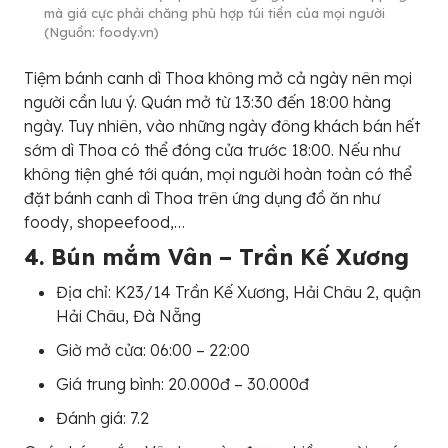
mà giá cực phải chăng phù hợp túi tiền của mọi người
(Nguồn: foody.vn)
Tiệm bánh canh dì Thoa không mở cả ngày nên mọi
người cần lưu ý. Quán mở từ 13:30 đến 18:00 hàng
ngày. Tuy nhiên, vào những ngày đông khách bán hết
sớm dì Thoa có thể đóng cửa trước 18:00. Nếu như
không tiện ghé tới quán, mọi người hoàn toàn có thể
đặt bánh canh dì Thoa trên ứng dụng đồ ăn như
foody, shopeefood,…
4. Bún mắm Vân – Trần Kế Xương
Địa chỉ: K23/14 Trần Kế Xương, Hải Châu 2, quận
Hải Châu, Đà Nẵng
Giờ mở cửa: 06:00 – 22:00
Giá trung bình: 20.000đ – 30.000đ
Đánh giá: 7.2