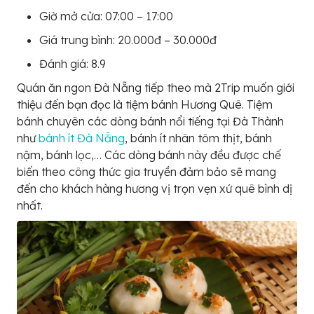
Giờ mở cửa: 07:00 – 17:00
Giá trung bình: 20.000đ – 30.000đ
Đánh giá: 8.9
Quán ăn ngon Đà Nẵng tiếp theo mà 2Trip muốn giới
thiệu đến bạn đọc là tiệm bánh Hương Quê. Tiệm
bánh chuyên các dòng bánh nổi tiếng tại Đà Thành
như
bánh ít Đà Nẵng
, bánh ít nhân tôm thịt, bánh
nậm, bánh lọc,… Các dòng bánh này đều được chế
biến theo công thức gia truyền đảm bảo sẽ mang
đến cho khách hàng hương vị trọn vẹn xứ quê bình dị
nhất.