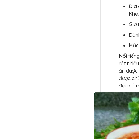
Địa 
Khê
Giờ
Đánh
Mức 
Nổi tiến
rất nhiề
ăn được 
được chủ
đều có 