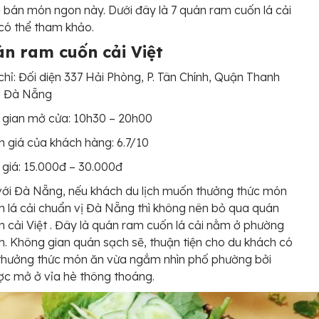
 bán món ngon này. Dưới đây là 7 quán ram cuốn lá cải
có thể tham khảo.
án ram cuốn cải Việt
chỉ: Đối diện 337 Hải Phòng, P. Tân Chính, Quận Thanh
, Đà Nẵng
 gian mở cửa: 10h30 – 20h00
 giá của khách hàng: 6.7/10
giá: 15.000đ – 30.000đ
với Đà Nẵng, nếu khách du lịch muốn thưởng thức món
 lá cải chuẩn vị Đà Nẵng thì không nên bỏ qua quán
 cải Việt . Đây là quán ram cuốn lá cải nằm ở phường
h. Không gian quán sạch sẽ, thuận tiện cho du khách có
 thưởng thức món ăn vừa ngắm nhìn phố phường bởi
c mở ở vỉa hè thông thoáng.