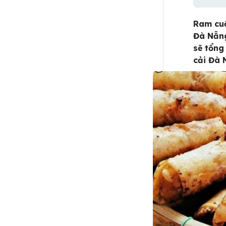
Ram cuố
Đà Nẵng
sẽ tổng
cải Đà 