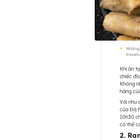
Những 
travel
Khi ăn t
chiếc đĩ
Không nh
hàng của
Với nhu 
của Đà N
10h30 ch
có thể c
2. Ra