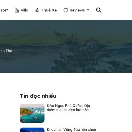
⚲
sort
Villa
Thuê Xe
Reviews
áng Thử
Tin đọc nhiều
Đảo Ngọc Phú Quốc | Địa
điểm du lịch đẹp hút hồn
Đi du lịch Vũng Tàu nên chọn