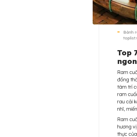
Bánh r
toplist
Top 
ngon
Ram cuốn
đồng thờ
tâm trí 
ram cuốn
rau cải 
nhĩ, miến
Ram cuốn
hương vị
thực của