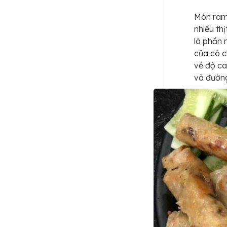
Món ram 
nhiều th
là phần 
của cô c
về độ ca
và đườn