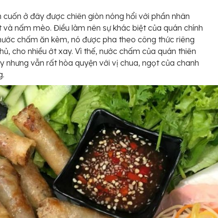
cuốn ở đây được chiên giòn nóng hổi với phần nhân
ịt và nấm mèo. Điều làm nên sự khác biệt của quán chính
nước chấm ăn kèm, nó được pha theo công thức riêng
hủ, cho nhiều ớt xay. Vì thế, nước chấm của quán thiên
y nhưng vẫn rất hòa quyện với vị chua, ngọt của chanh
g.