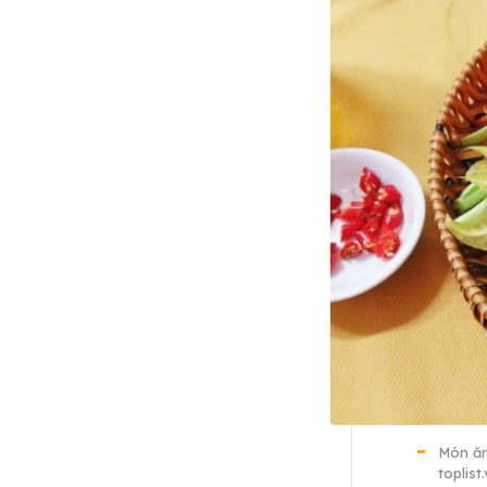
Món ăn
toplist