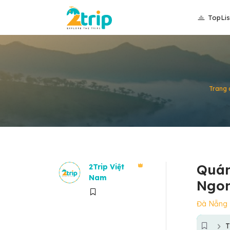
TopLis
Trang 
Quán
2Trip Việt
Nam
Ngon
Đà Nẵng
T