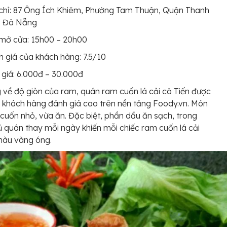
chỉ: 87 Ông Ích Khiêm, Phường Tam Thuận, Quận Thanh
, Đà Nẵng
 mở cửa: 15h00 – 20h00
 giá của khách hàng: 7.5/10
giá: 6.000đ – 30.000đ
g về độ giòn của ram, quán ram cuốn lá cải cô Tiến được
u khách hàng đánh giá cao trên nền tảng Foody.vn. Món
cuốn nhỏ, vừa ăn. Đặc biệt, phần dầu ăn sạch, trong
 quán thay mỗi ngày khiến mỗi chiếc ram cuốn lá cải
màu vàng óng.