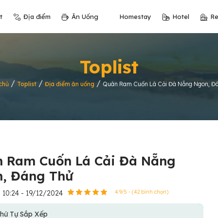
t
Địa điểm
Ăn Uống
Homestay
Hotel
Re
Toplist
/
/
/
chủ
Toplist
Địa điểm ăn uống
Quán Ram Cuốn Lá Cải Đà Nẵng Ngon, Đ
 Ram Cuốn Lá Cải Đà Nẵng
, Đáng Thử
10:24 - 19/12/2024
4.9/5 - (42 bình chọn)
hứ Tự Sắp Xếp