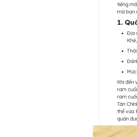
tiếng mở
mà bạn 
1. Qu
Địa 
Khê
Thời
Đánh
Mức 
Khi đến 
ram cuốn
ram cuốn
Tân Chín
thể vừa
quán đượ