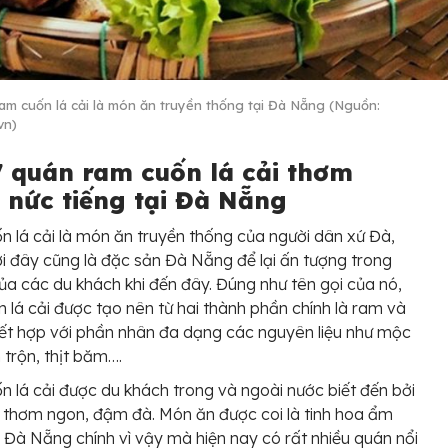
am cuốn lá cải là món ăn truyền thống tại Đà Nẵng (Nguồn:
.vn)
7 quán ram cuốn lá cải thơm
 nức tiếng tại Đà Nẵng
 lá cải là món ăn truyền thống của người dân xứ Đà,
i đây cũng là đặc sản Đà Nẵng để lại ấn tượng trong
của các du khách khi đến đây. Đúng như tên gọi của nó,
 lá cải được tạo nên từ hai thành phần chính là ram và
kết hợp với phần nhân đa dạng các nguyên liệu như mộc
 trộn, thịt băm….
 lá cải được du khách trong và ngoài nước biết đến bởi
 thơm ngon, đậm đà. Món ăn được coi là tinh hoa ẩm
 Đà Nẵng chính vì vậy mà hiện nay có rất nhiều quán nổi