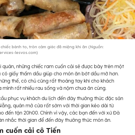
chiếc bánh to, tròn cảm giác đã miệng khi ăn (Nguồn:
services-lesvos.com)
ại quán, những chiếc ram cuốn cải sẽ được bày trên một
a có giấy thấm dầu giúp cho món ăn bớt dầu mỡ hơn.
ững thế, cô chủ cũng rất thoáng tay khi cho khách
 mình rất nhiều rau sống và nộm chua ăn cùng.
cầu phục vụ khách du lịch đến đây thưởng thức đặc sản
ẵng, quán mở cửa rất sớm với thời gian kéo dài từ
o đến tận 20h00. Chính vì vậy, các bạn đến với xứ Đà
ân nhắc thời gian để đến đây thưởng thức món ăn.
m cuốn cải cô Tiến