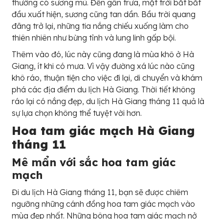
thường có sương mù. Đến gần trưa, mặt trời bắt bắt
đầu xuất hiện, sương cũng tan dần. Bầu trời quang
đãng trở lại, những tia nắng chiếu xuống làm cho
thiên nhiên như bừng tỉnh và lung linh gấp bội.
Thêm vào đó, lúc này cũng đang là mùa khô ở Hà
Giang, ít khi có mưa. Vì vậy đường xá lúc nào cũng
khô ráo, thuận tiện cho việc đi lại, di chuyển và khám
phá các địa điểm du lịch Hà Giang. Thời tiết không
ráo lại có nắng đẹp, du lịch Hà Giang tháng 11 quả là
sự lựa chọn không thể tuyệt vời hơn.
Hoa tam giác mạch Hà Giang
tháng 11
Mê mẩn với sắc hoa tam giác
mạch
Đi du lịch Hà Giang tháng 11, bạn sẽ được chiêm
ngưỡng những cánh đồng hoa tam giác mạch vào
mùa đẹp nhất. Những bông hoa tam giác mạch nở