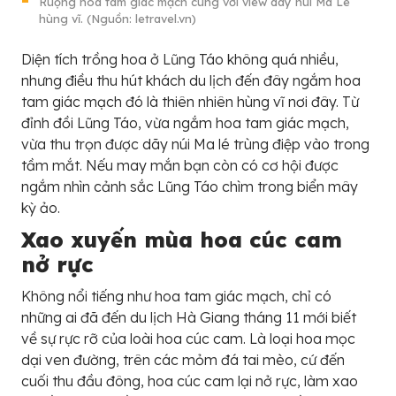
Ruộng hoa tam giác mạch cùng với view dãy núi Ma Lé
hùng vĩ. (Nguồn: letravel.vn)
Diện tích trồng hoa ở Lũng Táo không quá nhiều,
nhưng điều thu hút khách du lịch đến đây ngắm hoa
tam giác mạch đó là thiên nhiên hùng vĩ nơi đây. Từ
đỉnh đồi Lũng Táo, vừa ngắm hoa tam giác mạch,
vừa thu trọn được dãy núi Ma lé trùng điệp vào trong
tầm mắt. Nếu may mắn bạn còn có cơ hội được
ngắm nhìn cảnh sắc Lũng Táo chìm trong biển mây
kỳ ảo.
Xao xuyến mùa hoa cúc cam
nở rực
Không nổi tiếng như hoa tam giác mạch, chỉ có
những ai đã đến du lịch Hà Giang tháng 11 mới biết
về sự rực rỡ của loài hoa cúc cam. Là loại hoa mọc
dại ven đường, trên các mỏm đá tai mèo, cứ đến
cuối thu đầu đông, hoa cúc cam lại nở rực, làm xao