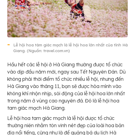
Lễ hội hoa tám giác mạch là lễ hội hoa lớn nhất của tỉnh Hà
Giang. (Nguồn: travel.com.vn)
Hầu hết các lễ hội ở Hà Giang thường được tổ chức
vào dịp đầu năm mới, ngay sau Tết Nguyên Đán. Dù
không phải thời điểm tổ chức nhiều lễ hội, nhưng đến
Hà Giang vào tháng 11, bạn sẽ được hòa mình vào
không khí nhộn nhịp, sôi động của lễ hội hoa lớn nhất
trong năm ở vùng cao nguyên đá. Đó là lễ hội hoa
tam giác mạch Hà Giang.
Lễ hội hoa tam giác mạch là lễ hội được tổ chức
thường niên nhằm tôn vinh nét đẹp của loài hoa bản
địa nổi tiếng, cũng như là để quảng bá du lịch Hà