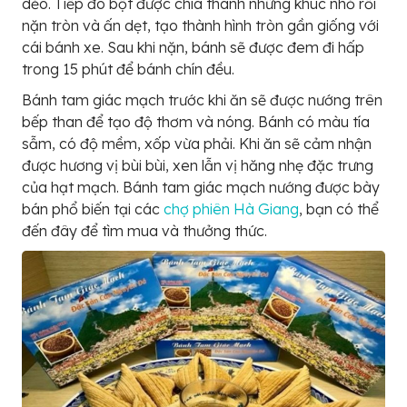
dẻo. Tiếp đó bột được chia thành những khúc nhỏ rồi
nặn tròn và ấn dẹt, tạo thành hình tròn gần giống với
cái bánh xe. Sau khi nặn, bánh sẽ được đem đi hấp
trong 15 phút để bánh chín đều.
Bánh tam giác mạch trước khi ăn sẽ được nướng trên
bếp than để tạo độ thơm và nóng. Bánh có màu tía
sẫm, có độ mềm, xốp vừa phải. Khi ăn sẽ cảm nhận
được hương vị bùi bùi, xen lẫn vị hăng nhẹ đặc trưng
của hạt mạch. Bánh tam giác mạch nướng được bày
bán phổ biến tại các
chợ phiên Hà Giang
, bạn có thể
đến đây để tìm mua và thưởng thức.