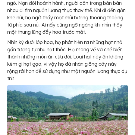
ngô. Nạn đói hoành hành, người dân trong bản bàn
nhau đi tìm nguồn lương thực thay thế. Khi đi đến gần
khe núi, họ ngửi thấy một mùi hương thoang thoảng
từ phía sau núi. Ai nấy cũng ngỡ ngàng khi nhìn thấy
một thung lũng đầy hoa trước mắt.
Nhìn kỹ dưới lớp hoa, họ phát hiện ra những hạt nhỏ
gần tương tự nhu hạt thóc. Họ mang về và chế biến
thành những món ăn cứu đói. Loại hạt này ăn không
kém gì hạt gạo, vì vậy họ đã nhân giống cây này
rộng rãi hơn để sử dụng như một nguồn lương thực dự
trữ.