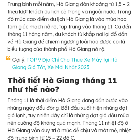
Trung bình mỗi năm, Hà Giang đón khoảng từ 1,5 – 2
triệu lượt khách du lịch cả trong và ngoài nước. Trong
đó mùa cao điểm du lịch Hà Giang là vào mùa hoa
tam giác mạch nở rộ, tập trung vào tháng 11. Cứ đến
tháng 11 hàng năm, du khách từ khắp nơi lại đổ dồn
về Hà Giang để chiêm ngưỡng loài hoa được coi là
biểu tượng của thành phố Hà Giang nở rộ.
Gợi ý:
TOP 9 Địa Chỉ Cho Thuê Xe Máy tại Hà
Giang Giá Tốt, Xe Mới Nhất 2023
Thời tiết Hà Giang tháng 11
như thế nào?
Tháng 11 là thời điểm Hà Giang đang dần bước vào
những ngày đầu đông. Bắt đầu xuất hiện những đợt
gió lạnh, tuy nhiên đây chỉ là những đợt gió đầu mùa
nên cường độ không quá mạnh. Tháng 11 nhiệt độ ở
Hà Giang vẫn duy trì ở mức dễ chịu và mát mẻ, nhiệt
độ trung bình từ 15 – 22 độ C.