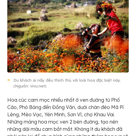
Du khách ai nấy đều thích thú với loài hoa đặc biệt này.
(Nguồn: vivu.net)
Hoa cúc cam mọc nhiều nhất ở ven đường từ Phố
Cáo, Phó Bảng đến Đồng Văn, dưới chân đèo Mã Pí
Lèng, Mèo Vạc, Yên Minh, Sơn Vĩ, chợ Khau Vai.
Những mảng hoa mọc ven 2 bên đường, tạo nên
những dải màu cam bắt mắt. Không ít du khách đã