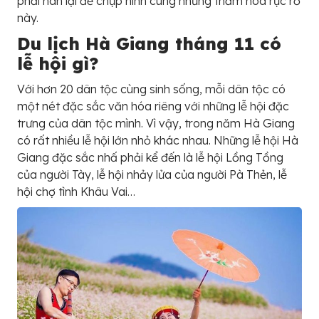
phải nán lại để chụp hình cùng những thảm hoa rực rỡ
này.
Du lịch Hà Giang tháng 11 có
lễ hội gì?
Với hơn 20 dân tộc cùng sinh sống, mỗi dân tộc có
một nét đặc sắc văn hóa riêng với những lễ hội đặc
trưng của dân tộc mình. Vì vậy, trong năm Hà Giang
có rất nhiều lễ hội lớn nhỏ khác nhau. Những lễ hội Hà
Giang đặc sắc nhấ phải kể đến là lễ hội Lồng Tồng
của người Tày, lễ hội nhảy lửa của người Pà Thẻn, lễ
hội chợ tình Khâu Vai…