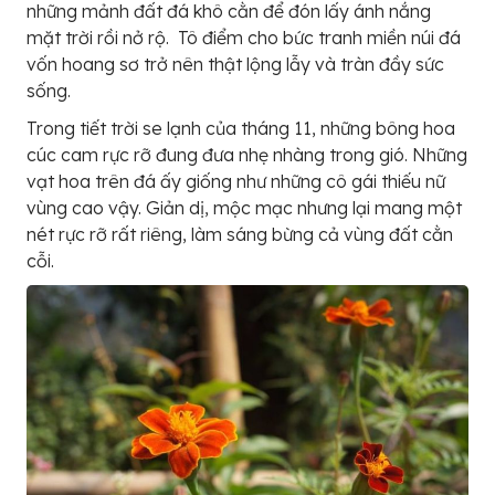
những mảnh đất đá khô cằn để đón lấy ánh nắng
mặt trời rồi nở rộ. Tô điểm cho bức tranh miền núi đá
vốn hoang sơ trở nên thật lộng lẫy và tràn đầy sức
sống.
Trong tiết trời se lạnh của tháng 11, những bông hoa
cúc cam rực rỡ đung đưa nhẹ nhàng trong gió. Những
vạt hoa trên đá ấy giống như những cô gái thiếu nữ
vùng cao vậy. Giản dị, mộc mạc nhưng lại mang một
nét rực rỡ rất riêng, làm sáng bừng cả vùng đất cằn
cỗi.