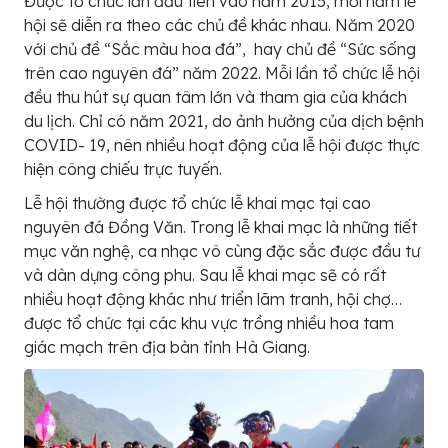
Được tổ chức lần đầu tiên vào năm 2015, mỗi năm lễ
hội sẽ diễn ra theo các chủ đề khác nhau. Năm 2020
với chủ đề “Sắc màu hoa đá”, hay chủ đề “Sức sống
trên cao nguyên đá” năm 2022. Mỗi lần tổ chức lễ hội
đều thu hút sự quan tâm lớn và tham gia của khách
du lịch. Chỉ có năm 2021, do ảnh hưởng của dịch bệnh
COVID- 19, nên nhiều hoạt động của lễ hội được thực
hiện công chiếu trực tuyến.
Lễ hội thường được tổ chức lễ khai mạc tại cao
nguyên đá Đồng Văn. Trong lễ khai mạc là những tiết
mục văn nghệ, ca nhạc vô cùng đặc sắc được đầu tư
và dàn dựng công phu. Sau lễ khai mạc sẽ có rất
nhiều hoạt động khác như triển lãm tranh, hội chợ…
được tổ chức tại các khu vực trồng nhiều hoa tam
giác mạch trên địa bàn tỉnh Hà Giang.