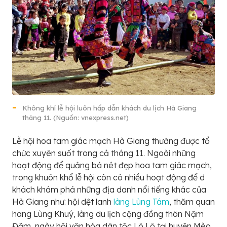
Không khí lễ hội luôn hấp dẫn khách du lịch Hà Giang
tháng 11. (Nguồn: vnexpress.net)
Lễ hội hoa tam giác mạch Hà Giang thường được tổ
chức xuyên suốt trong cả tháng 11. Ngoài những
hoạt động để quảng bá nét đẹp hoa tam giác mạch,
trong khuôn khổ lễ hội còn có nhiều hoạt động để d
khách khám phá những địa danh nổi tiếng khác của
Hà Giang như: hội dệt lanh
làng Lùng Tám
, thăm quan
hang Lùng Khuý, làng du lịch cộng đồng thôn Nặm
Đăm, ngày hội văn hóa dân tộc Lô Lô tại huyện Mèo