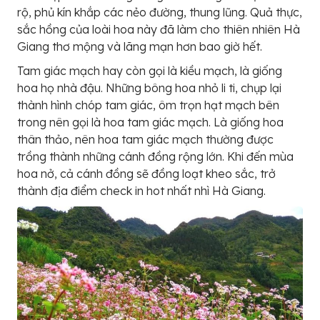
rộ, phủ kín khắp các nẻo đường, thung lũng. Quả thực,
sắc hồng của loài hoa này đã làm cho thiên nhiên Hà
Giang thơ mộng và lãng mạn hơn bao giờ hết.
Tam giác mạch hay còn gọi là kiều mạch, là giống
hoa họ nhà đậu. Những bông hoa nhỏ li ti, chụp lại
thành hình chóp tam giác, ôm trọn hạt mạch bên
trong nên gọi là hoa tam giác mạch. Là giống hoa
thân thảo, nên hoa tam giác mạch thường được
trồng thành những cánh đồng rộng lớn. Khi đến mùa
hoa nở, cả cánh đồng sẽ đồng loạt kheo sắc, trở
thành địa điểm check in hot nhất nhì Hà Giang.