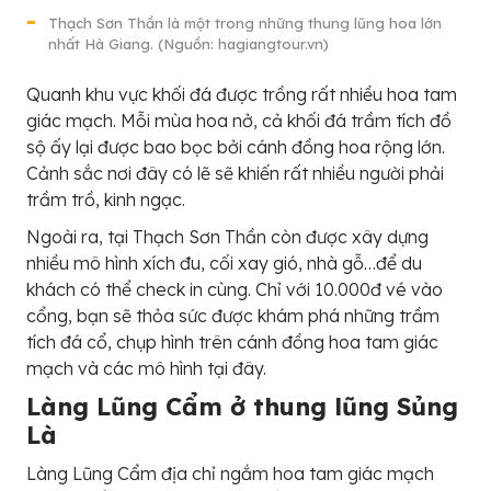
Thạch Sơn Thần là một trong những thung lũng hoa lớn
nhất Hà Giang. (Nguồn: hagiangtour.vn)
Quanh khu vực khối đá được trồng rất nhiều hoa tam
giác mạch. Mỗi mùa hoa nở, cả khối đá trầm tích đồ
sộ ấy lại được bao bọc bởi cánh đồng hoa rộng lớn.
Cảnh sắc nơi đây có lẽ sẽ khiến rất nhiều người phải
trầm trồ, kinh ngạc.
Ngoài ra, tại Thạch Sơn Thần còn được xây dựng
nhiều mô hình xích đu, cối xay gió, nhà gỗ…để du
khách có thể check in cùng. Chỉ với 10.000đ vé vào
cổng, bạn sẽ thỏa sức được khám phá những trầm
tích đá cổ, chụp hình trên cánh đồng hoa tam giác
mạch và các mô hình tại đây.
Làng Lũng Cẩm ở thung lũng Sủng
Là
Làng Lũng Cẩm địa chỉ ngắm hoa tam giác mạch