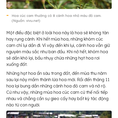
Hoa cúc cam thường có 8 cánh hoa nhỏ màu đỏ cam.
(Nguồn: vivu.net)
Một điều đặc biệt ở loài hoa này là hoa sẽ không tàn
hay rụng cánh. Khi hết mùa hoa, những khóm cúc
cam chỉ lụi dần đi. Vì vậy đến khi lụi, cánh hoa vẫn giữ
nguyên màu sắc như ban đầu. Khi nở hết, khóm hoa
sẽ dần khô lại, bầu nhụy chứa những hạt hoa rơi
xuống đất.
Những hạt hoa ẩn sâu trong đất, đến mùa thu năm
sau lại nảy mầm thành lứa hoa mới. Rồi đến tháng 11
hoa lại bung dần những cánh hoa đỏ cam và nở rộ.
Cứ như vậy, những mùa hoa cúc cam cứ thế nối tiếp
nhau và chẳng cần sự gieo cấy hay bất kỳ tác động
nào từ con người.