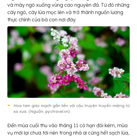
và mày ngô xuống vùng cao nguyên đá. Từ đó những
cây ngô, cây lúa mọc lên và trở thành nguồn lương
thực chính của bà con nơi đây.
Hoa tam giác mạch gắn liền với câu truyện truyền miệng từ
xa xưa. (Nguồn: pystravel.vn)
Đến mùa cuối thu vào tháng 11 có hạn đói kém, mùa
vụ mới lại chưa tới nên trong nhà ai cũng hết sạch lúa,