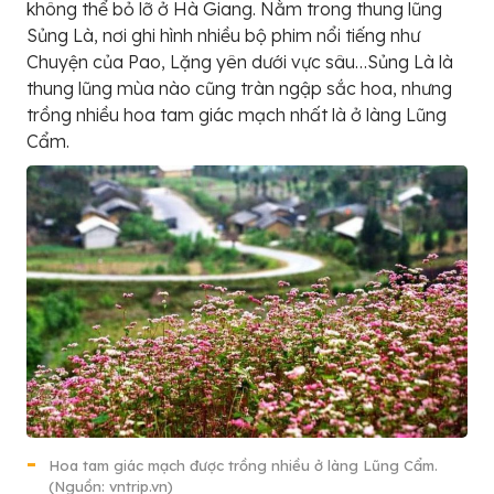
không thể bỏ lỡ ở Hà Giang. Nằm trong thung lũng
Sủng Là, nơi ghi hình nhiều bộ phim nổi tiếng như
Chuyện của Pao, Lặng yên dưới vực sâu…Sủng Là là
thung lũng mùa nào cũng tràn ngập sắc hoa, nhưng
trồng nhiều hoa tam giác mạch nhất là ở làng Lũng
Cẩm.
Hoa tam giác mạch được trồng nhiều ở làng Lũng Cẩm.
(Nguồn: vntrip.vn)