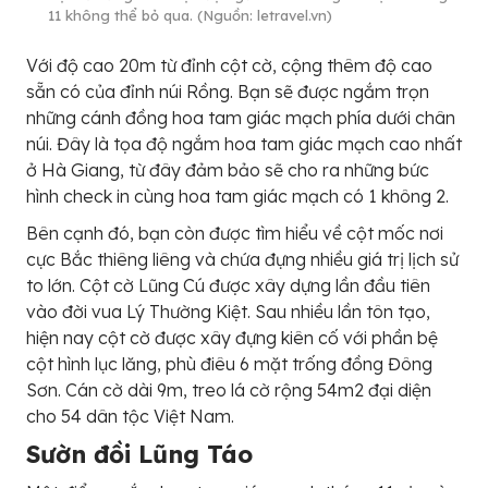
11 không thể bỏ qua. (Nguồn: letravel.vn)
Với độ cao 20m từ đỉnh cột cờ, cộng thêm độ cao
sẵn có của đỉnh núi Rồng. Bạn sẽ được ngắm trọn
những cánh đồng hoa tam giác mạch phía dưới chân
núi. Đây là tọa độ ngắm hoa tam giác mạch cao nhất
ở Hà Giang, từ đây đảm bảo sẽ cho ra những bức
hình check in cùng hoa tam giác mạch có 1 không 2.
Bên cạnh đó, bạn còn được tìm hiểu về cột mốc nơi
cực Bắc thiêng liêng và chứa đựng nhiều giá trị lịch sử
to lớn. Cột cờ Lũng Cú được xây dựng lần đầu tiên
vào đời vua Lý Thường Kiệt. Sau nhiều lần tôn tạo,
hiện nay cột cờ được xây đựng kiên cố với phần bệ
cột hình lục lăng, phù điêu 6 mặt trống đồng Đông
Sơn. Cán cờ dài 9m, treo lá cờ rộng 54m2 đại diện
cho 54 dân tộc Việt Nam.
Sườn đồi Lũng Táo