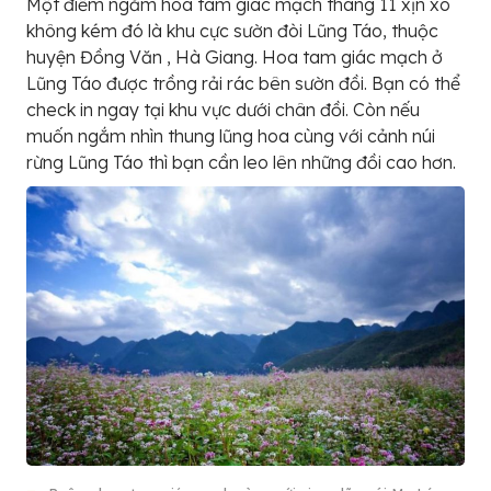
Một điểm ngắm hoa tam giác mạch tháng 11 xịn xò
không kém đó là khu cực sườn đòi Lũng Táo, thuộc
huyện Đồng Văn , Hà Giang. Hoa tam giác mạch ở
Lũng Táo được trồng rải rác bên sườn đồi. Bạn có thể
check in ngay tại khu vực dưới chân đồi. Còn nếu
muốn ngắm nhìn thung lũng hoa cùng với cảnh núi
rừng Lũng Táo thì bạn cần leo lên những đồi cao hơn.