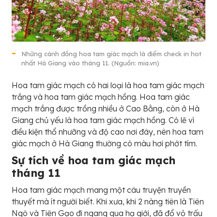
Những cánh đồng hoa tam giác mạch là điểm check in hot
nhất Hà Giang vào tháng 11. (Nguồn: mia.vn)
Hoa tam giác mạch có hai loại là hoa tam giác mạch
trắng và hoa tam giác mạch hồng. Hoa tam giác
mạch trắng được trồng nhiều ở Cao Bằng, còn ở Hà
Giang chủ yếu là hoa tam giác mạch hồng. Có lẽ vì
điều kiện thổ nhưỡng và độ cao nơi đây, nên hoa tam
giác mạch ở Hà Giang thường có màu hơi phớt tím.
Sự tích về hoa tam giác mạch
tháng 11
Hoa tam giác mạch mang một câu truyện truyền
thuyết mà ít người biết. Khi xưa, khi 2 nàng tiên là Tiên
Ngô và Tiên Gạo đi ngang qua hạ giới, đã đổ vỏ trấu