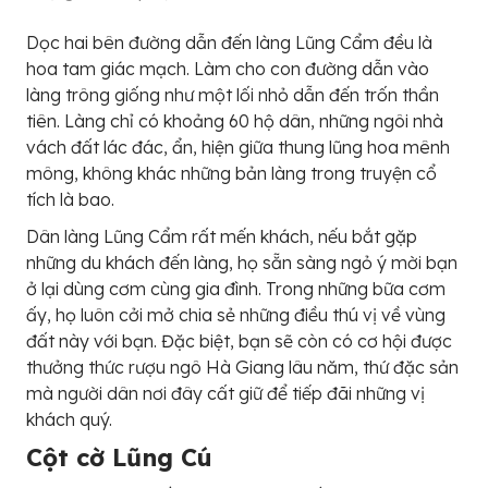
Dọc hai bên đường dẫn đến làng Lũng Cẩm đều là
hoa tam giác mạch. Làm cho con đường dẫn vào
làng trông giống như một lối nhỏ dẫn đến trốn thần
tiên. Làng chỉ có khoảng 60 hộ dân, những ngôi nhà
vách đất lác đác, ẩn, hiện giữa thung lũng hoa mênh
mông, không khác những bản làng trong truyện cổ
tích là bao.
Dân làng Lũng Cẩm rất mến khách, nếu bắt gặp
những du khách đến làng, họ sẵn sàng ngỏ ý mời bạn
ở lại dùng cơm cùng gia đình. Trong những bữa cơm
ấy, họ luôn cởi mở chia sẻ những điều thú vị về vùng
đất này với bạn. Đặc biệt, bạn sẽ còn có cơ hội được
thưởng thức rượu ngô Hà Giang lâu năm, thứ đặc sản
mà người dân nơi đây cất giữ để tiếp đãi những vị
khách quý.
Cột cờ Lũng Cú