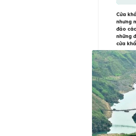
Cửa khẩ
nhưng m
đảo các
những đ
cửa kh