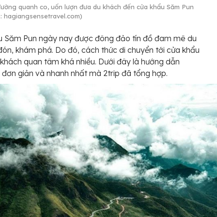
ường quanh co, uốn lượn đưa du khách đến cửa khẩu Săm Pun
: hagiangsensetravel.com)
u Săm Pun ngày nay được đông đảo tín đồ đam mê du
 đón, khám phá. Do đó, cách thức di chuyển tới cửa khẩu
khách quan tâm khá nhiều. Dưới đây là hướng dẫn
 đơn giản và nhanh nhất mà 2trip đã tổng hợp.