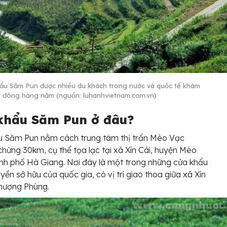
ẩu Săm Pun được nhiều du khách trong nước và quốc tế khám
t đông hàng năm (nguồn: luhanhvietnam.com.vn)
khẩu Săm Pun ở đâu?
u Săm Pun nằm cách trung tâm thị trấn Mèo Vạc
hừng 30km, cụ thể tọa lạc tại xã Xín Cái, huyện Mèo
nh phố Hà Giang. Nơi đây là một trong những cửa khẩu
yền sở hữu của quốc gia, có vị trí giao thoa giữa xã Xín
Thượng Phùng.