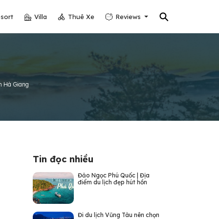
⚲
sort
Villa
Thuê Xe
Reviews
n Hà Giang
Tin đọc nhiều
Đảo Ngọc Phú Quốc | Địa
điểm du lịch đẹp hút hồn
Đi du lịch Vũng Tàu nên chọn