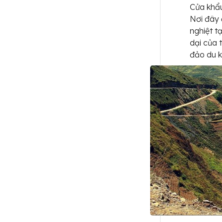
Cửa khẩu
Nơi đây 
nghiệt t
dại của 
đảo du 