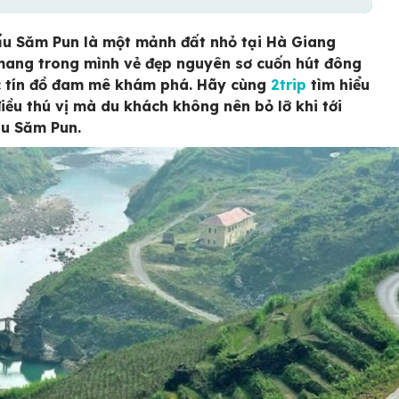
u Săm Pun là một mảnh đất nhỏ tại Hà Giang
ang trong mình vẻ đẹp nguyên sơ cuốn hút đông
 tín đồ đam mê khám phá. Hãy cùng
2trip
tìm hiểu
iều thú vị mà du khách không nên bỏ lỡ khi tới
ẩu Săm Pun.