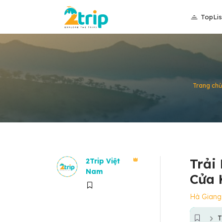
TopLis
Trang chủ
Trải
2Trip Việt
Nam
Cửa 
Hà Giang
T