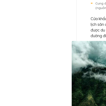
Cung đ
(nguồn
Cửa khẩ
lịch săn
được du 
đường đi