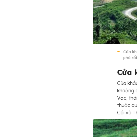
Cửa kh
phá rấ
Cửa 
Cửa khẩ
khoảng c
Vạc, thà
thuộc qu
Cái và 