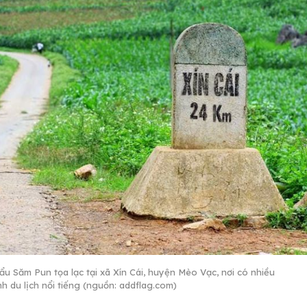
ẩu Săm Pun tọa lạc tại xã Xín Cái, huyện Mèo Vạc, nơi có nhiều
nh du lịch nổi tiếng (nguồn: addflag.com)