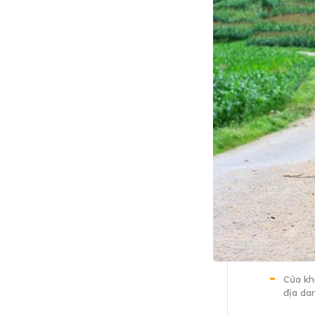
Cửa kh
địa da