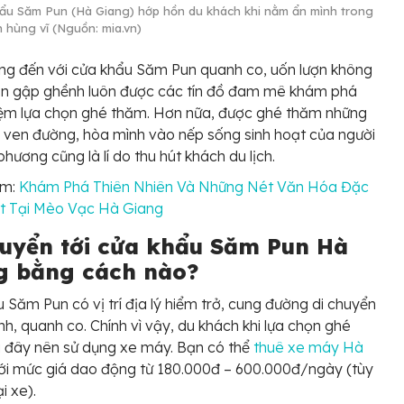
ẩu Săm Pun (Hà Giang) hớp hồn du khách khi nằm ẩn mình trong
n hùng vĩ (Nguồn: mia.vn)
ng đến với cửa khẩu Săm Pun quanh co, uốn lượn không
n gập ghềnh luôn được các tín đồ đam mê khám phá
iệm lựa chọn ghé thăm. Hơn nữa, được ghé thăm những
 ven đường, hòa mình vào nếp sống sinh hoạt của người
phương cũng là lí do thu hút khách du lịch.
êm:
Khám Phá Thiên Nhiên Và Những Nét Văn Hóa Đặc
t Tại Mèo Vạc Hà Giang
huyển tới cửa khẩu Săm Pun Hà
g bằng cách nào?
 Săm Pun có vị trí địa lý hiểm trở, cung đường di chuyển
h, quanh co. Chính vì vậy, du khách khi lựa chọn ghé
 đây nên sử dụng xe máy. Bạn có thể
thuê xe máy Hà
với mức giá dao động từ 180.000đ – 600.000đ/ngày (tùy
i xe).