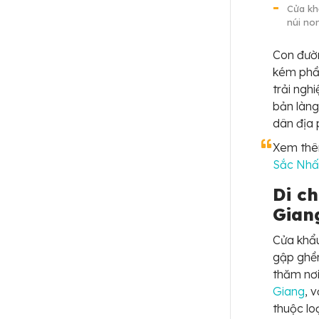
Cửa kh
núi no
Con đườ
kém phầ
trải ngh
bản làng
dân địa 
Xem th
Sắc Nhấ
Di c
Gian
Cửa khẩu
gập ghền
thăm nơi
Giang
, 
thuộc loạ