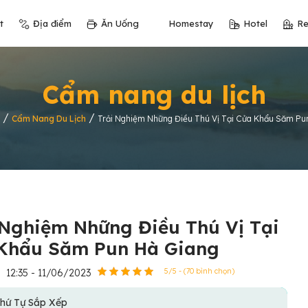
t
Địa điểm
Ăn Uống
Homestay
Hotel
Re
Cẩm nang du lịch
/
/
Cẩm Nang Du Lịch
Trải Nghiệm Những Điều Thú Vị Tại Cửa Khẩu Săm Pu
 Nghiệm Những Điều Thú Vị Tại
Khẩu Săm Pun Hà Giang
12:35 - 11/06/2023
5/5 - (70 bình chọn)
hứ Tự Sắp Xếp