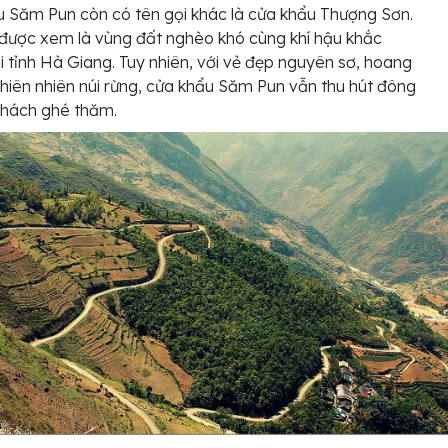
 Săm Pun còn có tên gọi khác là cửa khẩu Thượng Sơn.
được xem là vùng đất nghèo khó cùng khí hậu khắc
ại tỉnh Hà Giang. Tuy nhiên, với vẻ đẹp nguyên sơ, hoang
thiên nhiên núi rừng, cửa khẩu Săm Pun vẫn thu hút đông
khách ghé thăm.