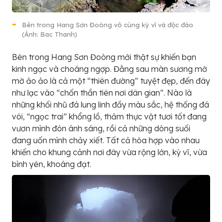
Bên trong Hang Sơn Đoòng vô cùng kỳ vĩ và độc đáo
(Ảnh: Bac Thanh)
Bên trong Hang Sơn Đoòng mới thật sự khiến bạn
kinh ngạc và choáng ngợp. Đằng sau màn sương mờ
mờ ảo ảo là cả một “thiên đường” tuyệt đẹp, đến đây
như lạc vào “chốn thần tiên nơi dân gian”. Nào là
những khối nhũ đá lung linh đầy màu sắc, hệ thống đá
vôi, “ngọc trai” khổng lồ, thảm thực vật tươi tốt đang
vươn mình đón ánh sáng, rồi cả những dòng suối
đang uốn mình chảy xiết. Tất cả hòa hợp vào nhau
khiến cho khung cảnh nơi đây vừa rộng lớn, kỳ vĩ, vừa
bình yên, khoáng đạt.