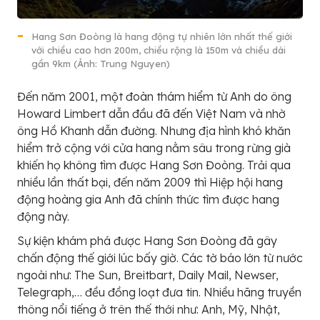
Hang Sơn Đoòng là hang động tự nhiên lớn nhất thế giới
với chiều cao hơn 200m, chiều rộng là 150m và chiều dài
gần 9km (Ảnh: Trung Nguyen)
Đến năm 2001, một đoàn thám hiểm từ Anh do ông
Howard Limbert dẫn đầu đã đến Việt Nam và nhờ
ông Hồ Khanh dẫn đường. Nhưng địa hình khó khăn
hiểm trở cộng với cửa hang nằm sâu trong rừng già
khiến họ không tìm được Hang Sơn Đoòng. Trải qua
nhiều lần thất bại, đến năm 2009 thì Hiệp hội hang
động hoàng gia Anh đã chính thức tìm được hang
động này.
Sự kiện khám phá được Hang Sơn Đoòng đã gây
chấn động thế giới lúc bấy giờ. Các tờ báo lớn từ nước
ngoài như: The Sun, Breitbart, Daily Mail, Newser,
Telegraph,… đều đồng loạt đưa tin. Nhiều hãng truyền
thông nổi tiếng ở trên thế thới như: Anh, Mỹ, Nhật,