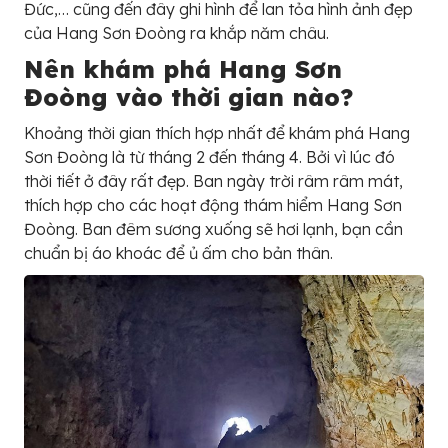
Đức,… cũng đến đây ghi hình để lan tỏa hình ảnh đẹp
của Hang Sơn Đoòng ra khắp năm châu.
Nên khám phá Hang Sơn
Đoòng vào thời gian nào?
Khoảng thời gian thích hợp nhất để khám phá Hang
Sơn Đoòng là từ tháng 2 đến tháng 4. Bởi vì lúc đó
thời tiết ở đây rất đẹp. Ban ngày trời râm râm mát,
thích hợp cho các hoạt động thám hiểm Hang Sơn
Đoòng. Ban đêm sương xuống sẽ hơi lạnh, bạn cần
chuẩn bị áo khoác để ủ ấm cho bản thân.