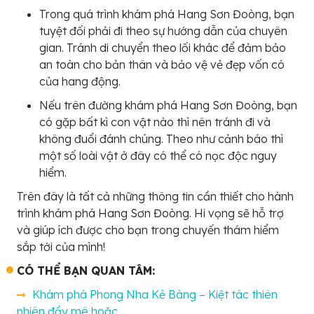
Trong quá trình khám phá Hang Sơn Đoòng, bạn
tuyệt đối phải đi theo sự hướng dẫn của chuyên
gian. Tránh di chuyển theo lối khác để đảm bảo
an toàn cho bản thân và bảo vệ vẻ đẹp vốn có
của hang động.
Nếu trên đường khám phá Hang Sơn Đoòng, bạn
có gặp bất kì con vật nào thì nên tránh đi và
không đuổi đánh chúng. Theo như cảnh báo thì
một số loài vật ở đây có thể có nọc độc nguy
hiểm.
Trên đây là tất cả những thông tin cần thiết cho hành
trình khám phá Hang Sơn Đoòng. Hi vọng sẽ hỗ trợ
và giúp ích được cho bạn trong chuyến thám hiểm
sắp tới của mình!
CÓ THỂ BẠN QUAN TÂM:
Khám phá Phong Nha Kẻ Bàng – Kiệt tác thiên
nhiên đầy mê hoặc