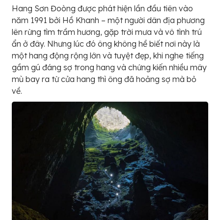
Hang Sơn Đoòng được phát hiện lần đầu tiên vào
năm 1991 bởi Hồ Khanh – một người dân địa phương
lên rừng tìm trầm hương, gặp trời mưa và vô tình trú
ẩn ở đây. Nhưng lúc đó ông không hề biết nơi này là
một hang động rộng lớn và tuyệt đẹp, khi nghe tiếng
gầm gú đáng sợ trong hang và chứng kiến nhiều mây
mù bay ra từ cửa hang thì ông đã hoảng sợ mà bỏ
về.