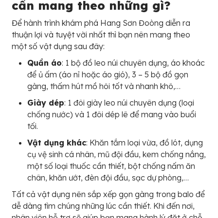
cần mang theo những gì?
Để hành trình khám phá Hang Sơn Đoòng diễn ra
thuận lợi và tuyệt vời nhất thì bạn nên mang theo
một số vật dụng sau đây:
Quần áo
: 1 bộ đồ leo núi chuyên dụng, áo khoác
để ủ ấm (áo nỉ hoặc áo gió), 3 – 5 bộ đồ gọn
gàng, thấm hút mồ hôi tốt và nhanh khô,…
Giày dép
: 1 đôi giày leo núi chuyên dụng (loại
chống nước) và 1 đôi dép lê để mang vào buổi
tối.
Vật dụng khác
: Khăn tắm loại vừa, đồ lót, dụng
cụ vệ sinh cá nhân, mũ đội đầu, kem chống nắng,
một số loại thuốc cần thiết, bột chống nấm ăn
chân, khăn ướt, đèn đội đầu, sạc dự phòng,…
Tất cả vật dụng nên sắp xếp gọn gàng trong balo để
dễ dàng tìm chúng những lúc cần thiết. Khi đến nơi,
nhân viên hỗ trợ sẽ giúp bạn mang hành lý đặt ở chỗ