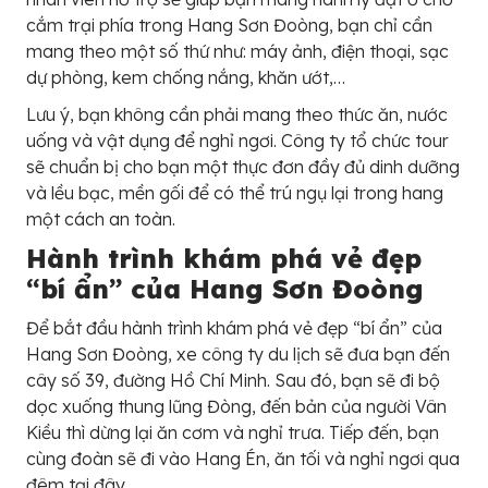
cắm trại phía trong Hang Sơn Đoòng, bạn chỉ cần
mang theo một số thứ như: máy ảnh, điện thoại, sạc
dự phòng, kem chống nắng, khăn ướt,…
Lưu ý, bạn không cần phải mang theo thức ăn, nước
uống và vật dụng để nghỉ ngơi. Công ty tổ chức tour
sẽ chuẩn bị cho bạn một thực đơn đầy đủ dinh dưỡng
và lều bạc, mền gối để có thể trú ngụ lại trong hang
một cách an toàn.
Hành trình khám phá vẻ đẹp
“bí ẩn” của Hang Sơn Đoòng
Để bắt đầu hành trình khám phá vẻ đẹp “bí ẩn” của
Hang Sơn Đoòng, xe công ty du lịch sẽ đưa bạn đến
cây số 39, đường Hồ Chí Minh. Sau đó, bạn sẽ đi bộ
dọc xuống thung lũng Đòng, đến bản của người Vân
Kiều thì dừng lại ăn cơm và nghỉ trưa. Tiếp đến, bạn
cùng đoàn sẽ đi vào Hang Én, ăn tối và nghỉ ngơi qua
đêm tại đây.