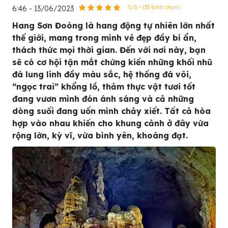
6:46 - 13/06/2023
5/5 - (33 bình chọn)
Hang Sơn Đoòng là hang động tự nhiên lớn nhất
thế giới, mang trong mình vẻ đẹp đầy bí ẩn,
thách thức mọi thời gian. Đến với nơi này, bạn
sẽ có cơ hội tận mắt chứng kiến những khối nhũ
đá lung linh đầy màu sắc, hệ thống đá vôi,
“ngọc trai” khổng lồ, thảm thực vật tươi tốt
đang vươn mình đón ánh sáng và cả những
dòng suối đang uốn mình chảy xiết. Tất cả hòa
hợp vào nhau khiến cho khung cảnh ở đây vừa
rộng lớn, kỳ vĩ, vừa bình yên, khoáng đạt.