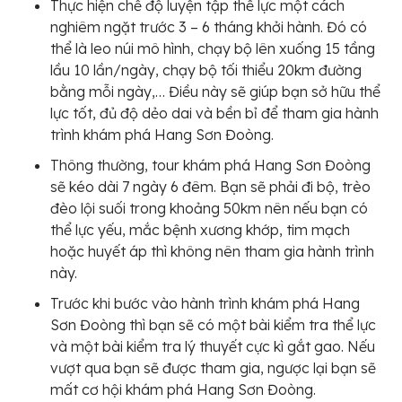
Thực hiện chế độ luyện tập thể lực một cách
nghiêm ngặt trước 3 – 6 tháng khởi hành. Đó có
thể là leo núi mô hình, chạy bộ lên xuống 15 tầng
lầu 10 lần/ngày, chạy bộ tối thiểu 20km đường
bằng mỗi ngày,… Điều này sẽ giúp bạn sở hữu thể
lực tốt, đủ độ dẻo dai và bền bỉ để tham gia hành
trình khám phá Hang Sơn Đoòng.
Thông thường, tour khám phá Hang Sơn Đoòng
sẽ kéo dài 7 ngày 6 đêm. Bạn sẽ phải đi bộ, trèo
đèo lội suối trong khoảng 50km nên nếu bạn có
thể lực yếu, mắc bệnh xương khớp, tim mạch
hoặc huyết áp thì không nên tham gia hành trình
này.
Trước khi bước vào hành trình khám phá Hang
Sơn Đoòng thì bạn sẽ có một bài kiểm tra thể lực
và một bài kiểm tra lý thuyết cực kì gắt gao. Nếu
vượt qua bạn sẽ được tham gia, ngược lại bạn sẽ
mất cơ hội khám phá Hang Sơn Đoòng.