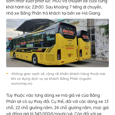
sớm nhất xuất phát lúc 7h00 và chuyến xe cuối cùng
khởi hành lúc 22h30. Sau khoảng 7 tiếng di chuyển,
nhà xe Bằng Phấn trả khách tại bến xe Hà Giang.
Không gian sạch sẽ, rộng rãi khiến khách hàng thoải mái
khi sử dụng dịch vụ xe khách Bằng Phấn (nguồn:
motortrip.vn)
Tùy thuộc vào từng dòng xe mà giá vé của Bằng
Phấn sẽ có sự thay đổi. Cụ thể, đối với các dòng xe 13
chỗ, 22 chỗ giường nằm, 24 chỗ giường nằm, mức giá
vé đồng giá là 345.000đ/người/vé. Còn đối với xe