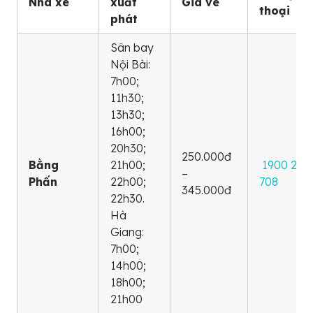
Nhà xe
xuất
Giá vé
thoại
phát
Sân bay
Nội Bài:
7h00;
11h30;
13h30;
16h00;
20h30;
250.000đ
Bằng
21h00;
1900 272
–
Phấn
22h00;
708
345.000đ
22h30.
Hà
Giang:
7h00;
14h00;
18h00;
21h00