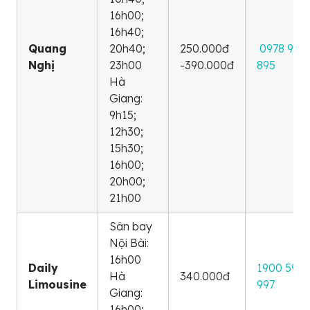
16h00;
16h40;
Quang
20h40;
250.000đ
0978 914
Nghị
23h00
-390.000đ
895
Hà
Giang:
9h15;
12h30;
15h30;
16h00;
20h00;
21h00
Sân bay
Nội Bài:
16h00
Daily
1900 599
Hà
340.000đ
Limousine
997
Giang:
16h00;