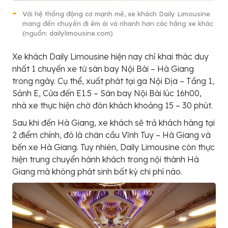
Với hệ thống động cơ mạnh mẽ, xe khách Daily Limousine
mang đến chuyến đi êm ái và nhanh hơn các hãng xe khác
(nguồn: dailylimousine.com)
Xe khách Daily Limousine hiện nay chỉ khai thác duy
nhất 1 chuyến xe từ sân bay Nội Bài – Hà Giang
trong ngày. Cụ thể, xuất phát tại ga Nội Địa – Tầng 1,
Sảnh E, Cửa đến E1.5 – Sân bay Nội Bài lúc 16h00,
nhà xe thực hiện chờ đón khách khoảng 15 – 30 phút.
Sau khi đến Hà Giang, xe khách sẽ trả khách hàng tại
2 điểm chính, đó là chân cầu Vĩnh Tuy – Hà Giang và
bến xe Hà Giang. Tuy nhiên, Daily Limousine còn thực
hiện trung chuyển hành khách trong nội thành Hà
Giang mà không phát sinh bất kỳ chi phí nào.