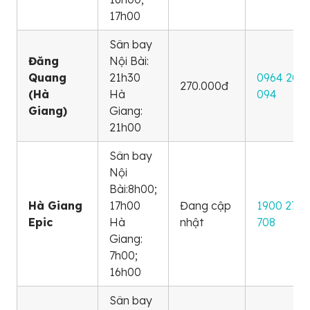
17h00
Sân bay
Đăng
Nội Bài:
Quang
21h30
0964 202
270.000đ
(Hà
Hà
094
Giang)
Giang:
21h00
Sân bay
Nội
Bài:8h00;
Hà Giang
17h00
Đang cập
1900 272
Epic
Hà
nhật
708
Giang:
7h00;
16h00
Sân bay