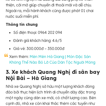
thiện, cởi mở giúp chuyến đi thoải mái và dễ chịu.
Ngoài ra, mỗi hành khách cũng được phát 01 chai
nước suối miễn phí.
Thông tin chung
Số điện thoại: 0964 202 094
Đánh giá khách hàng: 4.6/5
Giá vé: 300.000đ – 350.000đ
Xem thêm:
Mèn Mén Hà Giang | Món Đặc Sản
Không Thể Nào Bỏ Lỡ Của Dân Tộc Người Mông
3. Xe khách Quang Nghị đi sân bay
Nội Bài – Hà Giang
Nhà xe Quang Nghị sở hữu một lượng khách đông
đảo bởi thực hiện lịch trình di chuyển dày đặc trong
một ngày cùng dàn xe mới, có chất lượng cao. Bên
cạnh đó, nhà xe còn khai thác thêm các tuyến như