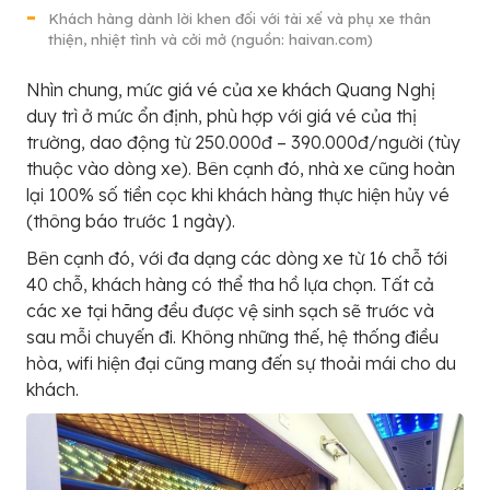
Khách hàng dành lời khen đối với tài xế và phụ xe thân
thiện, nhiệt tình và cởi mở (nguồn: haivan.com)
Nhìn chung, mức giá vé của xe khách Quang Nghị
duy trì ở mức ổn định, phù hợp với giá vé của thị
trường, dao động từ 250.000đ – 390.000đ/người (tùy
thuộc vào dòng xe). Bên cạnh đó, nhà xe cũng hoàn
lại 100% số tiền cọc khi khách hàng thực hiện hủy vé
(thông báo trước 1 ngày).
Bên cạnh đó, với đa dạng các dòng xe từ 16 chỗ tới
40 chỗ, khách hàng có thể tha hồ lựa chọn. Tất cả
các xe tại hãng đều được vệ sinh sạch sẽ trước và
sau mỗi chuyến đi. Không những thế, hệ thống điều
hòa, wifi hiện đại cũng mang đến sự thoải mái cho du
khách.