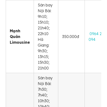
Sân bay
Nội Bài:
9h10;
15h10;
21h40;
Mạnh
22h10
0964 202
Quân
350.000đ
Hà
094
Limousine
Giang:
9h30;
13h15;
15h30;
21h00
Sân bay
Nội Bài:
7h30;
7h40;
10h30;
10h40;