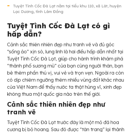
Tuyệt Tình Cốc Đà Lạt nằm tại tiểu khu 110, xã Lát, huyện
Lạc Dương, tỉnh Lâm Đồng
Tuyệt Tình Cốc Đà Lạt có gì
hấp dẫn?
Cảnh sắc thiên nhiên đẹp như tranh vẽ và đủ góc
“sống ảo” xịn sò, lung linh là hai điều hấp dẫn nhất tại
Tuyệt Tình Cốc Đà Lạt, giúp cho hành trình khám phá
“thành phố sương mù” của bạn cùng người thân, bạn
bè thêm phần thú vị, vui vẻ và trọn vẹn. Ngoài ra còn
có dịp chiêm ngưỡng thêm nhiều vùng đất khác nhau
của Việt Nam để thấy nước ta thật hùng vĩ, xinh đẹp
không thua một quốc gia nào trên thế giới.
Cảnh sắc thiên nhiên đẹp như
tranh vẽ
Tuyệt Tình Cốc Đà Lạt trước đây là một mỏ đá hoa
cương bị bỏ hoang. Sau đó được “tân trang” lại thành