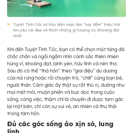
Tuyệt Tình Cốc sở hữu diện mạo làm “say đắm” triệu trái
tim yêu cái đẹp và thích những gì hoang sơ, khoáng đạt
nhất
Khi đến Tuyệt Tình Tốc, bạn có thể chọn một tảng đá
chắc chắn và ngồi ngắm nhìn cảnh sắc thiên nhiên
hùng vĩ, khoáng đạt, bình yên, hữu tình và nên thơ.
Sau đó có thể “thả hồn” theo “giai điệu” du dương
của núi rừng hoặc rồi chuyện trò, “chill” cùng bạn bè,
người thân. Cảm giác ấy thật sự rất thú vị, dường như
mọi mệt mỏi, muộn phiền và bực dọc trong cuộc
sống, công việc, thậm chí là chuyến đi được tạm gác
lại một bên, chỉ còn sự vui vẻ, an nhiên và thư thái
trong tâm hồn.
Đủ các góc sống ảo xịn sò, lung
linh