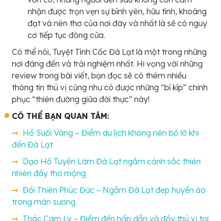
nhận được trọn vẹn sự bình yên, hữu tình, khoáng
đạt và nên thơ của nơi đây và nhất là sẽ có nguy
cơ tiếp tục đóng cửa.
Có thể nói, Tuyệt Tình Cốc Đà Lạt là một trong những
nơi đáng đến và trải nghiệm nhất. Hi vọng với những
review trong bài viết, bạn đọc sẽ có thêm nhiều
thông tin thú vị cũng như có được những “bí kíp” chinh
phục “thiên đường giữa đời thực” này!
CÓ THỂ BẠN QUAN TÂM:
Hồ Suối Vàng – Điểm du lịch không nên bỏ lỡ khi
đến Đà Lạt
Dạo Hồ Tuyền Lâm Đà Lạt ngắm cảnh sắc thiên
nhiên đầy thơ mộng
Đồi Thiên Phúc Đức – Ngắm Đà Lạt đẹp huyền ảo
trong màn sương
Thác Cam Ly – Điểm đến hấp dẫn và đầy thú vị tại