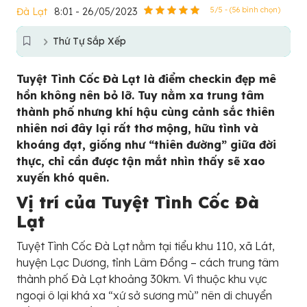
Đà Lạt
8:01 - 26/05/2023
5/5 - (56 bình chọn)
Thứ Tự Sắp Xếp
Tuyệt Tình Cốc Đà Lạt là điểm checkin đẹp mê
hồn không nên bỏ lỡ. Tuy nằm xa trung tâm
thành phố nhưng khí hậu cùng cảnh sắc thiên
nhiên nơi đây lại rất thơ mộng, hữu tình và
khoáng đạt, giống như “thiên đường” giữa đời
thực, chỉ cần được tận mắt nhìn thấy sẽ xao
xuyến khó quên.
Vị trí của Tuyệt Tình Cốc Đà
Lạt
Tuyệt Tình Cốc Đà Lạt nằm tại tiểu khu 110, xã Lát,
huyện Lạc Dương, tỉnh Lâm Đồng – cách trung tâm
thành phố Đà Lạt khoảng 30km. Vì thuộc khu vực
ngoại ô lại khá xa “xứ sở sương mù” nên di chuyển