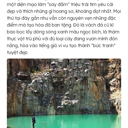
một diện mạo làm “say đắm” triệu trái tim yêu cái
đẹp và thích những gì hoang sơ, khoáng đạt nhất. Mọi
thứ tại đây gần như vẫn còn nguyên vẹn những đặc
điểm mà tạo hóa đã ban tặng. Đó là vách đá cũ kĩ
bao bọc lấy dòng sông xanh màu ngọc bích, là thảm
thực vật trù phú với đủ loại cây đang vươn mình đón
nắng, hòa vào tiếng gió vi vu tạo thành “bức tranh”
tuyệt đẹp.