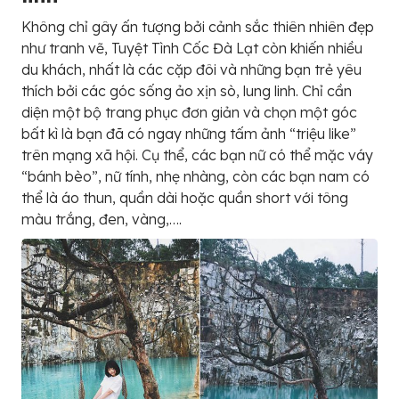
Không chỉ gây ấn tượng bởi cảnh sắc thiên nhiên đẹp
như tranh vẽ, Tuyệt Tình Cốc Đà Lạt còn khiến nhiều
du khách, nhất là các cặp đôi và những bạn trẻ yêu
thích bởi các góc sống ảo xịn sò, lung linh. Chỉ cần
diện một bộ trang phục đơn giản và chọn một góc
bất kì là bạn đã có ngay những tấm ảnh “triệu like”
trên mạng xã hội. Cụ thể, các bạn nữ có thể mặc váy
“bánh bèo”, nữ tính, nhẹ nhàng, còn các bạn nam có
thể là áo thun, quần dài hoặc quần short với tông
màu trắng, đen, vàng,….