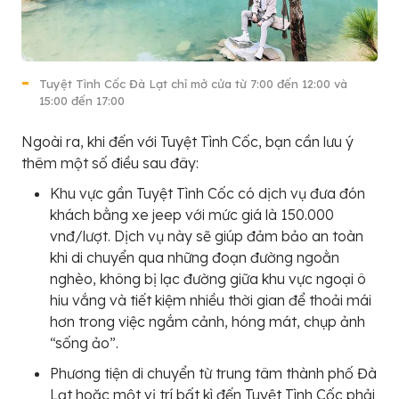
Tuyệt Tình Cốc Đà Lạt chỉ mở cửa từ 7:00 đến 12:00 và
15:00 đến 17:00
Ngoài ra, khi đến với Tuyệt Tình Cốc, bạn cần lưu ý
thêm một số điều sau đây:
Khu vực gần Tuyệt Tình Cốc có dịch vụ đưa đón
khách bằng xe jeep với mức giá là 150.000
vnđ/lượt. Dịch vụ này sẽ giúp đảm bảo an toàn
khi di chuyển qua những đoạn đường ngoằn
nghèo, không bị lạc đường giữa khu vực ngoại ô
hiu vắng và tiết kiệm nhiều thời gian để thoải mái
hơn trong việc ngắm cảnh, hóng mát, chụp ảnh
“sống ảo”.
Phương tiện di chuyển từ trung tâm thành phố Đà
Lạt hoặc một vị trí bất kì đến Tuyệt Tình Cốc phải