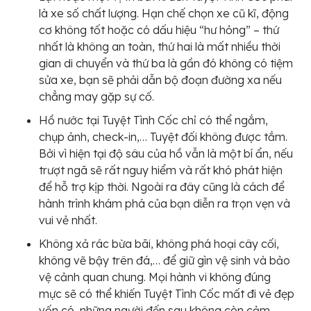
là xe số chất lượng. Hạn chế chọn xe cũ kĩ, động
cơ không tốt hoặc có dấu hiệu “hư hỏng” – thứ
nhất là không an toàn, thứ hai là mất nhiều thời
gian di chuyển và thứ ba là gần đó không có tiệm
sửa xe, bạn sẽ phải dẫn bộ đoạn đường xa nếu
chẳng may gặp sự cố.
Hồ nước tại Tuyệt Tình Cốc chỉ có thể ngắm,
chụp ảnh, check-in,… Tuyệt đối không được tắm.
Bởi vì hiện tại độ sâu của hồ vẫn là một bí ẩn, nếu
trượt ngã sẽ rất nguy hiểm và rất khó phát hiện
để hỗ trợ kịp thời. Ngoài ra đây cũng là cách để
hành trình khám phá của bạn diễn ra trọn vẹn và
vui vẻ nhất.
Không xả rác bừa bãi, không phá hoại cây cối,
không vẽ bậy trên đá,… để giữ gìn vệ sinh và bảo
vệ cảnh quan chung. Mọi hành vi không đúng
mực sẽ có thể khiến Tuyệt Tình Cốc mất đi vẻ đẹp
vốn có, những người đến sau không còn cảm