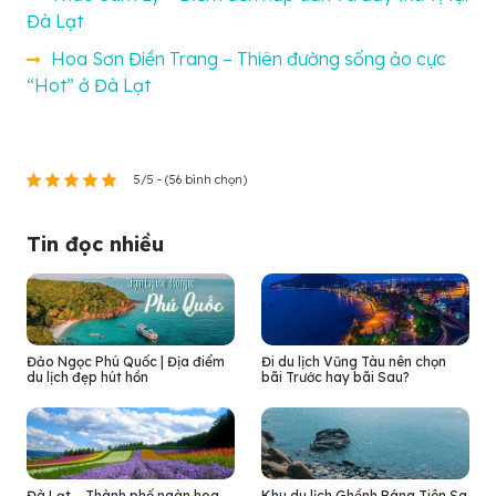
Đà Lạt
Hoa Sơn Điền Trang – Thiên đường sống ảo cực
“Hot” ở Đà Lạt
5/5 - (56 bình chọn)
Tin đọc nhiều
Đảo Ngọc Phú Quốc | Địa điểm
Đi du lịch Vũng Tàu nên chọn
du lịch đẹp hút hồn
bãi Trước hay bãi Sau?
Đà Lạt – Thành phố ngàn hoa
Khu du lịch Ghềnh Ráng Tiên Sa