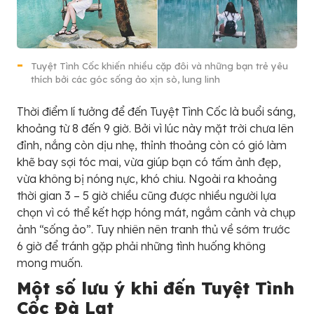
Tuyệt Tình Cốc khiến nhiều cặp đôi và những bạn trẻ yêu
thích bởi các góc sống ảo xịn sò, lung linh
Thời điểm lí tưởng để đến Tuyệt Tình Cốc là buổi sáng,
khoảng từ 8 đến 9 giờ. Bởi vì lúc này mặt trời chưa lên
đỉnh, nắng còn dịu nhẹ, thỉnh thoảng còn có gió làm
khẽ bay sợi tóc mai, vừa giúp bạn có tấm ảnh đẹp,
vừa không bị nóng nực, khó chiu. Ngoài ra khoảng
thời gian 3 – 5 giờ chiều cũng được nhiều người lựa
chọn vì có thể kết hợp hóng mát, ngắm cảnh và chụp
ảnh “sống ảo”. Tuy nhiên nên tranh thủ về sớm trước
6 giờ để tránh gặp phải những tình huống không
mong muốn.
Một số lưu ý khi đến Tuyệt Tình
Cốc Đà Lạt