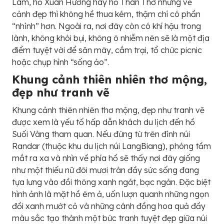
Lâm, hồ Xuân Hương hay hồ Than Thở nhưng về
cảnh đẹp thì không hề thua kém, thậm chí có phần
“nhỉnh” hơn. Ngoài ra, nơi đây còn có khí hậu trong
lành, không khói bụi, không ô nhiễm nên sẽ là một địa
điểm tuyệt vời để săn mây, cắm trại, tổ chức picnic
hoặc chụp hình “sống ảo”.
Khung cảnh thiên nhiên thơ mộng,
đẹp như tranh vẽ
Khung cảnh thiên nhiên thơ mộng, đẹp như tranh vẽ
được xem là yếu tố hấp dẫn khách du lịch đến hồ
Suối Vàng tham quan. Nếu đứng từ trên đỉnh núi
Randar (thuộc khu du lịch núi LangBiang), phóng tầm
mắt ra xa và nhìn về phía hồ sẽ thấy nơi đây giống
như một thiếu nữ đôi mươi tràn đầy sức sống đang
tựa lưng vào đồi thông xanh ngát, bạc ngàn. Đặc biệt
hình ảnh là mặt hồ êm ả, uốn lượn quanh những ngọn
đồi xanh mướt cỏ và những cánh đồng hoa quả đầy
màu sắc tạo thành một bức tranh tuyệt đẹp giữa núi