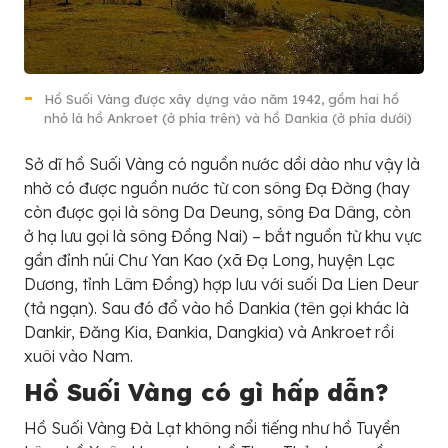
Hồ Suối Vàng được xây dựng vào năm 1942, gồm hai hồ
nhỏ là hồ Ankroet (ở phía trên) và hồ Dankia (ở phía dưới)
Sở dĩ hồ Suối Vàng có nguồn nước dồi dào như vậy là
nhờ có được nguồn nước từ con sông Đạ Đờng (hay
còn được gọi là sông Da Deung, sông Đa Dâng, còn
ở hạ lưu gọi là sông Đồng Nai) – bắt nguồn từ khu vực
gần đỉnh núi Chư Yan Kao (xã Đạ Long, huyện Lạc
Dương, tỉnh Lâm Đồng) hợp lưu với suối Da Lien Deur
(tả ngạn). Sau đó đổ vào hồ Dankia (tên gọi khác là
Dankir, Đăng Kia, Đankia, Dangkia) và Ankroet rồi
xuôi vào Nam.
Hồ Suối Vàng có gì hấp dẫn?
Hồ Suối Vàng Đà Lạt không nổi tiếng như hồ Tuyền