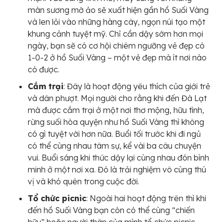
màn sương mờ ảo sẽ xuất hiện gần hồ Suối Vàng
và len lỏi vào những hàng cây, ngọn núi tạo một
khung cảnh tuyệt mỹ. Chỉ cần dậy sớm hơn mọi
ngày, bạn sẽ có cơ hội chiêm ngưỡng vẻ đẹp có
1-0-2 ở hồ Suối Vàng – một vẻ đẹp mà ít nơi nào
có được.
Cắm trại
: Đây là hoạt động yêu thích của giới trẻ
và dân phượt. Mọi người cho rằng khi đến Đà Lạt
mà được cắm trại ở một nơi thơ mộng, hữu tình,
rừng suối hòa quyện như hồ Suối Vàng thì không
có gì tuyệt vời hơn nữa. Buổi tối trước khi đi ngủ
có thể cùng nhau tâm sự, kể vài ba câu chuyện
vui. Buổi sáng khi thức dậy lại cùng nhau đón bình
minh ở một nơi xa. Đó là trải nghiệm vô cùng thú
vị và khó quên trong cuộc đời.
Tổ chức picnic
: Ngoài hai hoạt động trên thì khi
đến hồ Suối Vàng bạn còn có thể cùng “chiến
hữu” hoặc người thân của mình tổ chức picnic