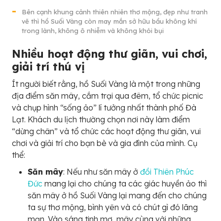
Bên cạnh khung cảnh thiên nhiên thơ mộng, đẹp như tranh
vẽ thì hồ Suối Vàng còn may mắn sở hữu bầu không khí
trong lành, không ô nhiễm và không khói bụi
Nhiều hoạt động thư giãn, vui chơi,
giải trí thú vị
Ít người biết rằng, hồ Suối Vàng là một trong những
địa điểm săn mây, cắm trại qua đêm, tổ chức picnic
và chụp hình “sống ảo” lí tưởng nhất thành phố Đà
Lạt. Khách du lịch thường chọn nơi này làm điểm
“dừng chân” và tổ chức các hoạt động thư giãn, vui
chơi và giải trí cho bạn bè và gia đình của mình. Cụ
thể:
Săn mây
: Nếu như săn mây ở
đồi Thiên Phúc
Đức
mang lại cho chúng ta các giác huyền ảo thì
săn mây ở hồ Suối Vàng lại mang đến cho chúng
ta sự thơ mộng, bình yên và có chút gì đó lãng
mạn. Vào sáng tinh mơ, mây cùng với những