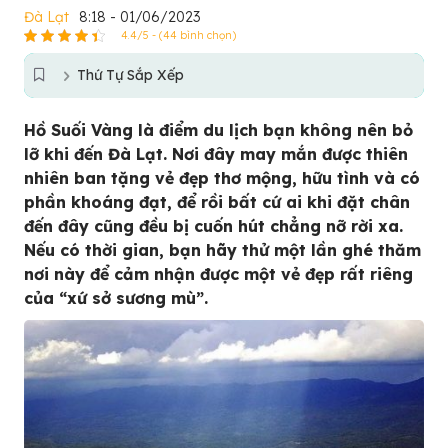
Đà Lạt
8:18 - 01/06/2023
4.4/5 - (44 bình chọn)
Thứ Tự Sắp Xếp
Hồ Suối Vàng là điểm du lịch bạn không nên bỏ
lỡ khi đến Đà Lạt. Nơi đây may mắn được thiên
nhiên ban tặng vẻ đẹp thơ mộng, hữu tình và có
phần khoáng đạt, để rồi bất cứ ai khi đặt chân
đến đây cũng đều bị cuốn hút chẳng nỡ rời xa.
Nếu có thời gian, bạn hãy thử một lần ghé thăm
nơi này để cảm nhận được một vẻ đẹp rất riêng
của “xứ sở sương mù”.