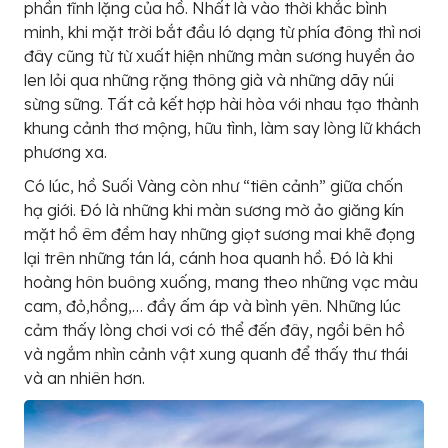
phần tĩnh lặng của hồ. Nhất là vào thời khắc bình
minh, khi mặt trời bắt đầu ló dạng từ phía đông thì nơi
đây cũng từ từ xuất hiện những màn sương huyền ảo
len lỏi qua những rặng thông già và những dãy núi
sừng sững. Tất cả kết hợp hài hòa với nhau tạo thành
khung cảnh thơ mộng, hữu tình, làm say lòng lữ khách
phương xa.
Có lúc, hồ Suối Vàng còn như “tiên cảnh” giữa chốn
hạ giới. Đó là những khi màn sương mờ ảo giăng kín
mặt hồ êm đềm hay những giọt sương mai khẽ đọng
lại trên những tán lá, cánh hoa quanh hồ. Đó là khi
hoàng hôn buông xuống, mang theo những vạc màu
cam, đỏ,hồng,… đầy ấm áp và bình yên. Những lúc
cảm thấy lòng chơi vơi có thể đến đây, ngồi bên hồ
và ngắm nhìn cảnh vật xung quanh để thấy thư thái
và an nhiên hơn.