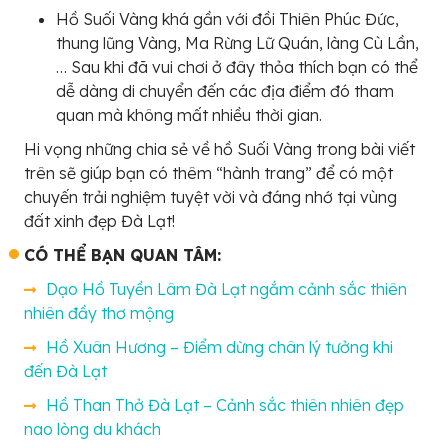
Hồ Suối Vàng khá gần với đồi Thiên Phúc Đức,
thung lũng Vàng, Ma Rừng Lữ Quán, làng Cù Lần,
… Sau khi đã vui chơi ở đây thỏa thích bạn có thể
dễ dàng di chuyển đến các địa điểm đó tham
quan mà không mất nhiều thời gian.
Hi vọng những chia sẻ về hồ Suối Vàng trong bài viết
trên sẽ giúp bạn có thêm “hành trang” để có một
chuyến trải nghiệm tuyệt vời và đáng nhớ tại vùng
đất xinh đẹp Đà Lạt!
CÓ THỂ BẠN QUAN TÂM:
Dạo Hồ Tuyền Lâm Đà Lạt ngắm cảnh sắc thiên
nhiên đầy thơ mộng
Hồ Xuân Hương – Điểm dừng chân lý tưởng khi
đến Đà Lạt
Hồ Than Thở Đà Lạt – Cảnh sắc thiên nhiên đẹp
nao lòng du khách