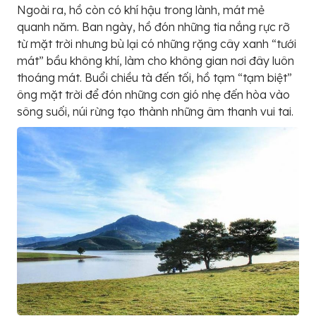
Ngoài ra, hồ còn có khí hậu trong lành, mát mẻ
quanh năm. Ban ngày, hồ đón những tia nắng rực rỡ
từ mặt trời nhưng bù lại có những rặng cây xanh “tưới
mát” bầu không khí, làm cho không gian nơi đây luôn
thoáng mát. Buổi chiều tà đến tối, hồ tạm “tạm biệt”
ông mặt trời để đón những cơn gió nhẹ đến hòa vào
sông suối, núi rừng tạo thành những âm thanh vui tai.