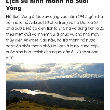
Lịch sử hình thành hồ Suối
Vàng
Hồ Suối Vàng được xây dựng vào năm 1942, gồm hai
hồ nhỏ là hồ Ankroet (ở phía trên) và hồ Dankia (ở
phía dưới). Hồ có diện tích là 245 ha và dung tích là 21
triệu mét khối với nhiệm vụ là phục vụ cho nhà máy
thủy điện Ankroet. Sau này, hồ trở thành hồ nước
ngọt lớn nhất thành phố Đà Lạt và là nơi cung cấp
nước sinh hoạt chính cho người dân ở “xứ sở sương
mù”.