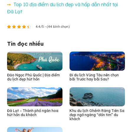
Top 10 địa điểm du lịch đẹp và hấp dẫn nhất tại
Đà Lạt
4.4/5 - (44 bình chọn)
Tin đọc nhiều
Đảo Ngọc Phú Quốc | Địa điểm
Đi du lịch Vũng Tàu nên chọn
du lịch đẹp hút hồn
bãi Trước hay bãi Sau?
Đà Lạt – Thành phố ngàn hoa
Khu du lịch Ghềnh Ráng Tiên Sa
hút hồn du khách
đẹp ngỡ ngàng “đốn tim” du
khách