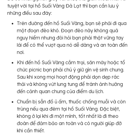
tuyệt vời tại hồ Suối Vàng Đà Lạt thì bạn cần lưu ý
những điều sau đây:
Trên đường đến hồ Suối Vàng, bạn sẽ phải đi qua
một đoạn đèo khó. Đoạn đèo này không quá
nguy hiểm nhưng đòi hỏi bạn phải thật vững tay
lái để có thể vượt qua nó dễ dàng và an toàn đến
nơi.
Khi đến hồ Suối Vàng cắm trại, săn mây hoặc tổ
chức picnic bạn phải chú ý giữ gìn vệ sinh chung.
Sau khi xong mọi hoạt động phải dọn dẹp rác
thải và không vứt lung tung để tránh ảnh hưởng
đến cảnh quan chung của điểm du lịch.
Chuẩn bị sẵn đồ ủ ấm, thuốc chống muỗi và côn
trùng nếu qua đêm tại hồ Suối Vàng. Đặc biệt,
không ở lại khi đi một mình, tốt nhất là đi theo
đoàn để đảm bảo an toàn và có người giúp đỡ
khi cần thiết.