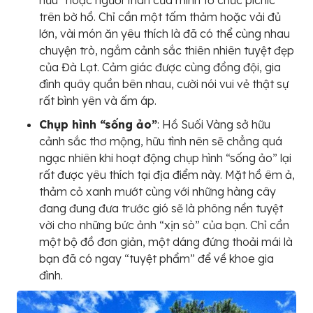
trên bờ hồ. Chỉ cần một tấm thảm hoặc vải đủ
lớn, vài món ăn yêu thích là đã có thể cùng nhau
chuyện trò, ngắm cảnh sắc thiên nhiên tuyệt đẹp
của Đà Lạt. Cảm giác được cùng đồng đội, gia
đình quây quần bên nhau, cười nói vui vẻ thật sự
rất bình yên và ấm áp.
Chụp hình “sống ảo”
: Hồ Suối Vàng sở hữu
cảnh sắc thơ mộng, hữu tình nên sẽ chẳng quá
ngạc nhiên khi hoạt động chụp hình “sống ảo” lại
rất được yêu thích tại địa điểm này. Mặt hồ êm ả,
thảm cỏ xanh mướt cùng với những hàng cây
đang đung đưa trước gió sẽ là phông nền tuyệt
vời cho những bức ảnh “xịn sò” của bạn. Chỉ cần
một bộ đồ đơn giản, một dáng đứng thoải mái là
bạn đã có ngay “tuyệt phẩm” để về khoe gia
đình.