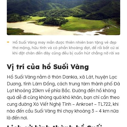
Hồ Suối Vàng may mắn được thiên nhiên ban tặng vẻ đẹp
thơ mộng, hữu tình và có phần khoáng đạt, để rồi bất cứ ai
khi đặt chân đến đây cũng đều bị cuốn hút chẳng nỡ rời xa
Vị trí của hồ Suối Vàng
Hồ Suối Vàng nằm ở thôn Dankia, xã Lát, huyện Lạc
Dương, tỉnh Lâm Đồng, cách trung tâm thành phố Đà
Lạt khoảng 20km về phía Bắc. Đường đến hồ không
quá dễ đi cũng không quá khó khăn, bạn chỉ cần theo
cung đường Xô Viết Nghệ Tĩnh – Ankroet – TL722, khi
nào đến cầu Suối Vàng thì chạy khoảng 3 – 4 km nữa
là đến nơi.