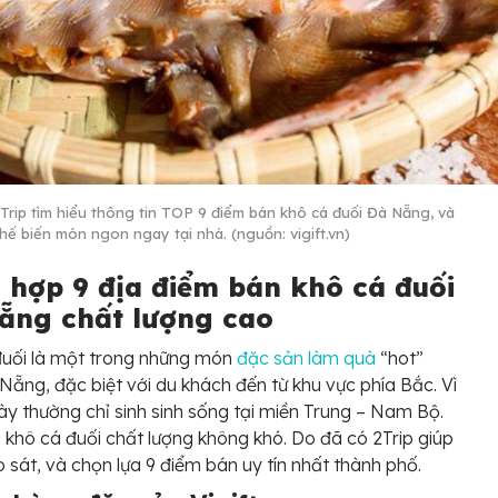
Trip tìm hiểu thông tin TOP 9 điểm bán khô cá đuối Đà Nẵng, và
chế biến món ngon ngay tại nhà. (nguồn: vigift.vn)
 hợp 9 địa điểm bán khô cá đuối
ẵng chất lượng cao
đuối là một trong những món
đặc sản làm quà
“hot”
Nẵng, đặc biệt với du khách đến từ khu vực phía Bắc. Vì
này thường chỉ sinh sinh sống tại miền Trung – Nam Bộ.
khô cá đuối chất lượng không khó. Do đã có 2Trip giúp
 sát, và chọn lựa 9 điểm bán uy tín nhất thành phố.