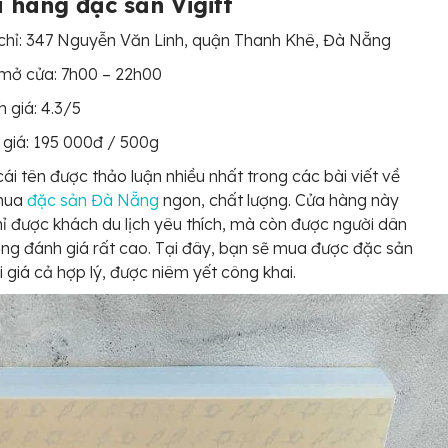
a hàng đặc sản Vigift
chỉ: 347 Nguyễn Văn Linh, quận Thanh Khê, Đà Nẵng
mở cửa: 7h00 – 22h00
 giá: 4.3/5
giá: 195 000đ / 500g
 cái tên được thảo luận nhiều nhất trong các bài viết về
 mua
đặc sản Đà Nẵng
ngon, chất lượng. Cửa hàng này
ỉ được khách du lịch yêu thích, mà còn được người dân
ng đánh giá rất cao. Tại đây, bạn sẽ mua được đặc sản
ới giá cả hợp lý, được niêm yết công khai.