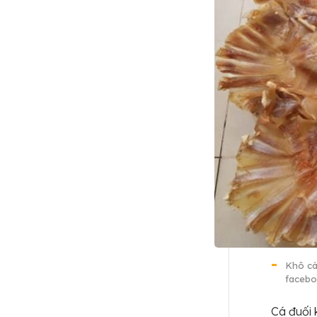
Khô cá
facebo
Cá đuối 