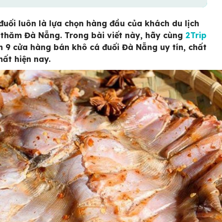
đuối luôn là lựa chọn hàng đầu của khách du lịch
 thăm Đà Nẵng. Trong bài viết này, hãy cùng
2Trip
n 9 cửa hàng bán khô cá đuối Đà Nẵng uy tín, chất
hất hiện nay.