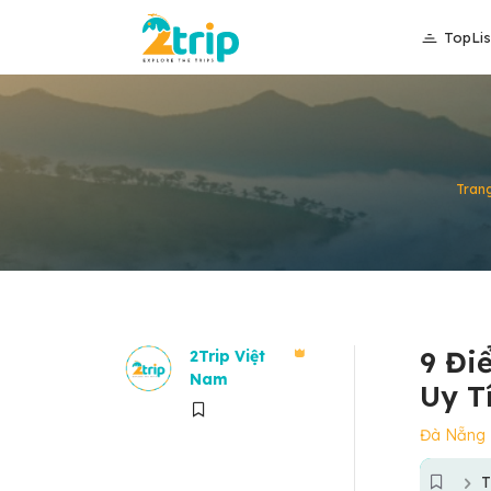
TopLis
Tran
9 Đi
2Trip Việt
Nam
Uy T
Đà Nẵng
T