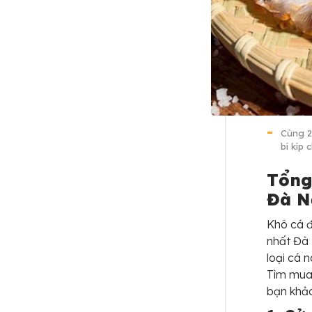
Cùng 2
bí kíp 
Tổng
Đà N
Khô cá 
nhất Đà 
loại cá 
Tìm mua 
bạn khảo