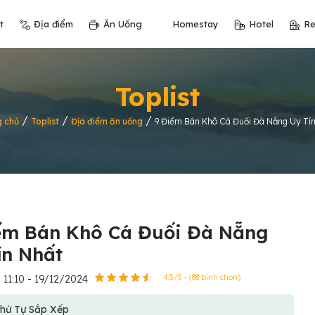
t
Địa điểm
Ăn Uống
Homestay
Hotel
Re
Toplist
/
/
/
g chủ
Toplist
Địa điểm ăn uống
9 Điểm Bán Khô Cá Đuối Đà Nẵng Uy Tí
ểm Bán Khô Cá Đuối Đà Nẵng
ín Nhất
11:10 - 19/12/2024
4.5/5 - (88 bình chọn)
hứ Tự Sắp Xếp