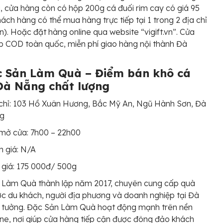
, cửa hàng còn có hộp 200g cá đuối rim cay có giá 95
ách hàng có thể mua hàng trực tiếp tại 1 trong 2 địa chỉ
ên). Hoặc đặt hàng online qua website “vigift.vn”. Cửa
p COD toàn quốc, miễn phí giao hàng nội thành Đà
c Sản Làm Quà – Điểm bán khô cá
Đà Nẵng chất lượng
chỉ: 103 Hồ Xuân Hương, Bắc Mỹ An, Ngũ Hành Sơn, Đà
g
mở cửa: 7h00 – 22h00
 giá: N/A
giá: 175 000đ/ 500g
 Làm Quà thành lập năm 2017, chuyên cung cấp quà
c du khách, người địa phương và doanh nghiệp tại Đà
n tưởng. Đặc Sản Làm Quà hoạt động mạnh trên nền
ine, nơi giúp cửa hàng tiếp cận được đông đảo khách