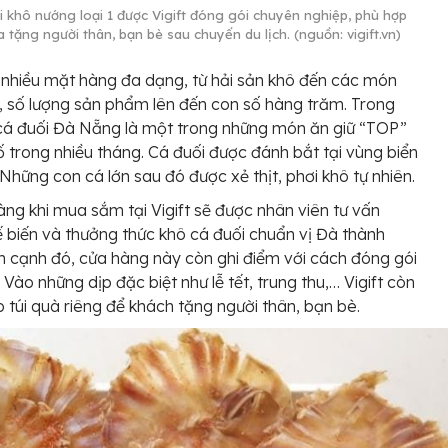
i khô nướng loại 1 được Vigift đóng gói chuyên nghiệp, phù hợp
 tặng người thân, bạn bè sau chuyến du lịch. (nguồn: vigift.vn)
ó nhiều mặt hàng đa dạng, từ hải sản khô đến các món
 số lượng sản phẩm lên đến con số hàng trăm. Trong
cá đuối Đà Nẵng là một trong những món ăn giữ “TOP”
 trong nhiều tháng. Cá đuối được đánh bắt tại vùng biển
Những con cá lớn sau đó được xẻ thịt, phơi khô tự nhiên.
ng khi mua sắm tại Vigift sẽ được nhân viên tư vấn
 biến và thưởng thức khô cá đuối chuẩn vị Đà thành
n cạnh đó, cửa hàng này còn ghi điểm với cách đóng gói
 Vào những dịp đặc biệt như lễ tết, trung thu,… Vigift còn
 túi quà riêng để khách tặng người thân, bạn bè.