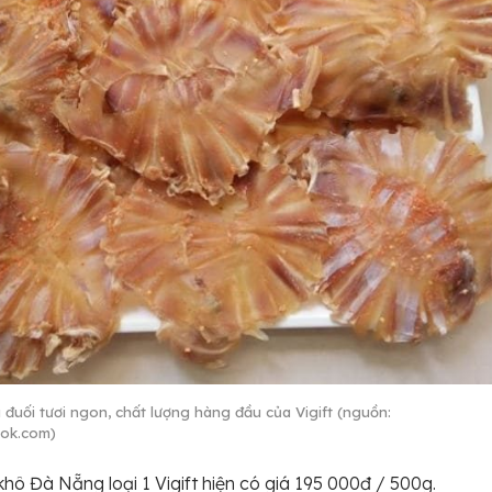
 đuối tươi ngon, chất lượng hàng đầu của Vigift (nguồn:
ok.com)
khô Đà Nẵng loại 1 Vigift hiện có giá 195 000đ / 500g.