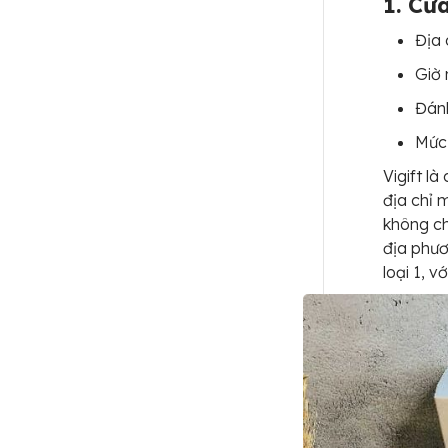
1. Cử
Địa 
Giờ 
Đánh
Mức 
Vigift là
địa chỉ
không ch
địa phươ
loại 1, v