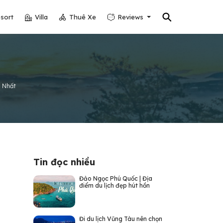
⚲
sort
Villa
Thuê Xe
Reviews
n Nhất
Tin đọc nhiều
Đảo Ngọc Phú Quốc | Địa
điểm du lịch đẹp hút hồn
Đi du lịch Vũng Tàu nên chọn