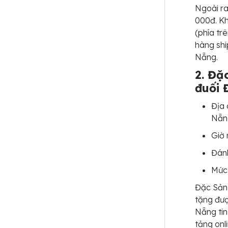
Ngoài ra
000đ. Kh
(phía tr
hàng shi
Nẵng.
2. Đặ
đuối 
Địa 
Nẵn
Giờ 
Đánh
Mức 
Đặc Sản
tặng đượ
Nẵng ti
tảng onl