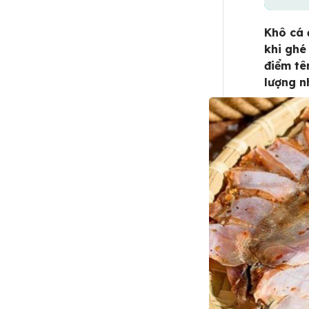
Khô cá 
khi ghé
điểm tê
lượng n