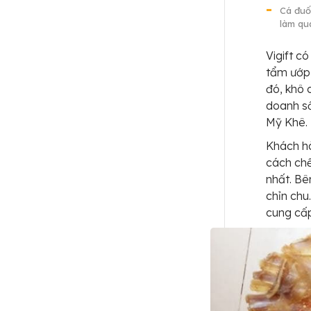
Cá đuố
làm qua
Vigift c
tẩm ướp,
đó, khô 
doanh số
Mỹ Khê. 
Khách hà
cách chế
nhất. Bê
chỉn chu.
cung cấp