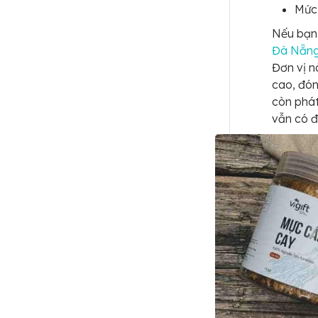
Mức 
Nếu bạn 
Đà Nẵn
Đơn vị 
cao, đón
còn phát
vẫn có đ