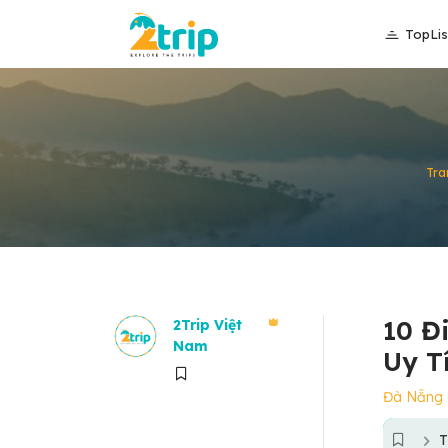
TopLis
Tra
10 Đ
2Trip Việt
Nam
Uy T
Đà Nẵng
T