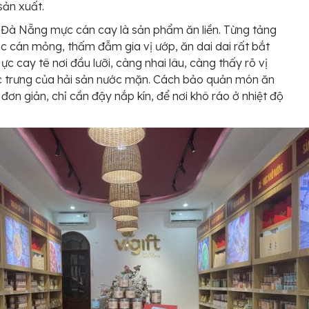
sản xuất.
Đà Nẵng mực cán cay là sản phẩm ăn liền. Từng tảng
 cán mỏng, thấm đẫm gia vị ướp, ăn dai dai rất bắt
ực cay tê nơi đầu lưỡi, càng nhai lâu, càng thấy rõ vị
c trưng của hải sản nước mặn. Cách bảo quản món ăn
 đơn giản, chỉ cần đậy nắp kín, để nơi khô ráo ở nhiệt độ