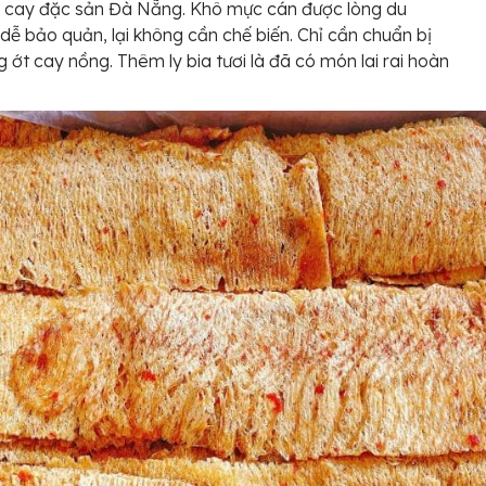
 cay đặc sản Đà Nẵng. Khô mực cán được lòng du
 dễ bảo quản, lại không cần chế biến. Chỉ cần chuẩn bị
g ớt cay nồng. Thêm ly bia tươi là đã có món lai rai hoàn