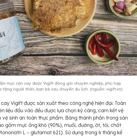
ẩm mực cán cay được Vigift đóng gói chuyên nghiệp, phù hợp
 tặng người thân, bạn bè sau chuyến du lịch. (nguồn: vigift.vn)
cay Vigift được sản xuất theo công nghệ hiện đại. Toàn
n liệu đầu vào đều được lựa chọn kỹ càng, cam kết vệ
vệ sinh an toàn thực phẩm. Bảng thành phần trong sản
 gồm mực ống khô (90%), muối, đường, ớt, tỏi, chất
(Mononatri L – glutamat 621). Sử dụng trong 6 tháng kể