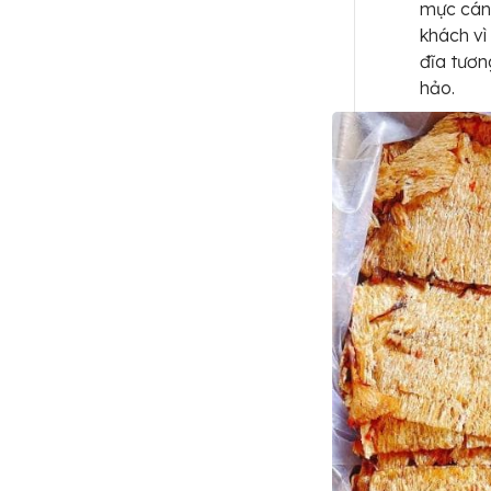
mực cán
khách vì
đĩa tươn
hảo.