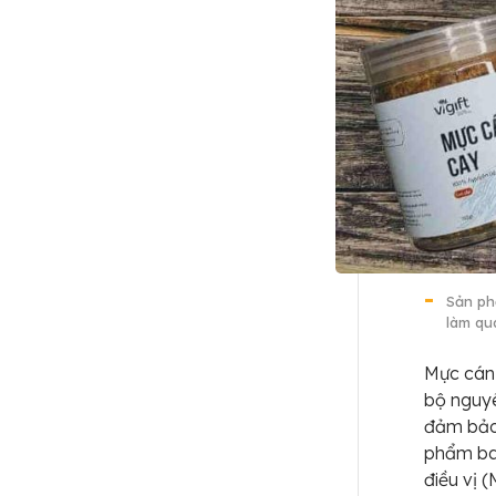
Sản ph
làm qua
Mực cán 
bộ nguyê
đảm bảo 
phẩm bao
điều vị 