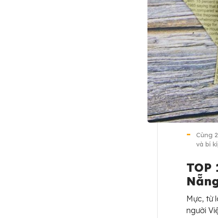
Cùng 2
và bí k
TOP 
Nẵng
Mực, từ 
người Vi