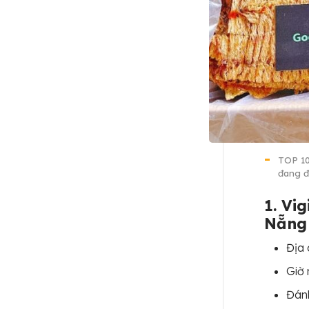
TOP 10
đang đ
1. Vi
Nẵng 
Địa 
Giờ 
Đánh