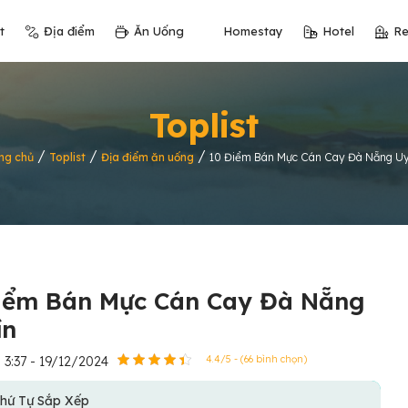
t
Địa điểm
Ăn Uống
Homestay
Hotel
Re
Toplist
/
/
/
ng chủ
Toplist
Địa điểm ăn uống
10 Điểm Bán Mực Cán Cay Đà Nẵng Uy
iểm Bán Mực Cán Cay Đà Nẵng
ín
3:37 - 19/12/2024
4.4/5 - (66 bình chọn)
hứ Tự Sắp Xếp