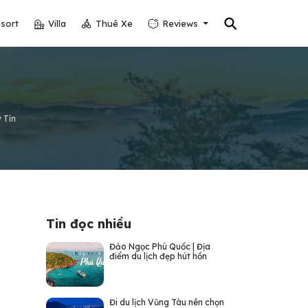
⚲
sort
Villa
Thuê Xe
Reviews
 Tín
Tin đọc nhiều
Đảo Ngọc Phú Quốc | Địa
điểm du lịch đẹp hút hồn
Đi du lịch Vũng Tàu nên chọn