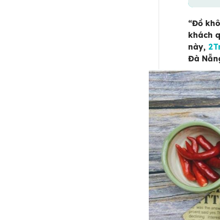
“Đồ khô
khách q
này,
2T
Đà Nẵng