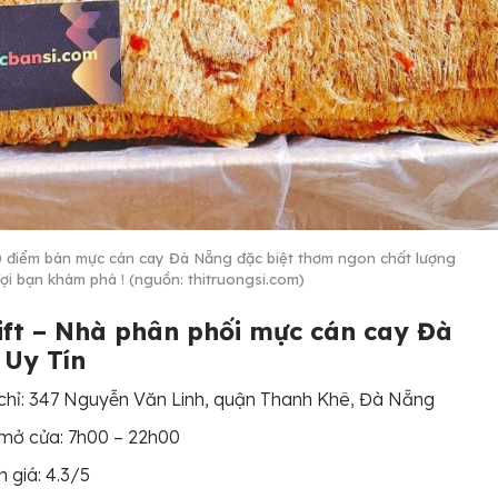
 điểm bán mực cán cay Đà Nẵng đặc biệt thơm ngon chất lượng
ợi bạn khám phá ! (nguồn: thitruongsi.com)
gift – Nhà phân phối mực cán cay Đà
Uy Tín
chỉ: 347 Nguyễn Văn Linh, quận Thanh Khê, Đà Nẵng
mở cửa: 7h00 – 22h00
 giá: 4.3/5