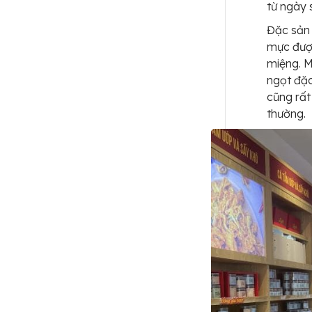
từ ngày 
Đặc sản 
mực được
miệng. M
ngọt đặ
cũng rất
thường.