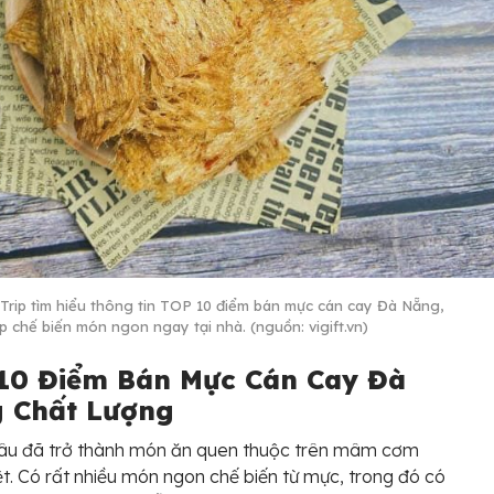
Trip tìm hiểu thông tin TOP 10 điểm bán mực cán cay Đà Nẵng,
íp chế biến món ngon ngay tại nhà. (nguồn: vigift.vn)
10 Điểm Bán Mực Cán Cay Đà
 Chất Lượng
lâu đã trở thành món ăn quen thuộc trên mâm cơm
ệt. Có rất nhiều món ngon chế biến từ mực, trong đó có