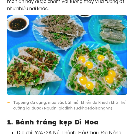
món ăn này được chấm với tương thay vì là tương ớt
như nhiều nơi khác.
Topping đa dạng, màu sắc bắt mắt khiến du khách khó thể
cưỡng lại được (Nguồn: giadinh.suckhoedoisong.vn)
1. Bánh tráng kẹp Dì Hoa
Địa chỉ: 62A/2A Núi Thành, Hải Châu, Đà Nẵng