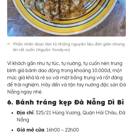
Phần nhân được làm từ những nguyên liệu đơn giản nhưng
ăn rất cuốn (Nguồn: foody.vn)
Vì khách gần như tự túc, tự nướng, tự cuốn nên trung
bình giá bánh dao động trong khoảng 10.000đ, một
mức giá khá là rẻ so với mặt bằng trung và rất đáng
để trải nghiệm. Hãy đến và tận tay nướng đặc sản Đà
Nẵng ngay nhé.
6. Bánh tráng kẹp Đà Nẵng Dì Bi
Địa chỉ
: 325/21 Hùng Vương, Quận Hải Châu, Đà
Nẵng
Giờ mở cửa
: 16h00 – 22h00