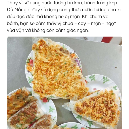
Thay vì sử dụng nước tương bò khô, bánh tráng kẹp
Đà Nẵng ở đây sử dụng công thức nước tương pha xì
dầu độc đáo mà không hề bị mặn. Khi chấm với
bánh, bạn sẽ cảm thấy vị chua – cay – mặn – ngọt
vừa vặn và không còn cảm giác ngán.