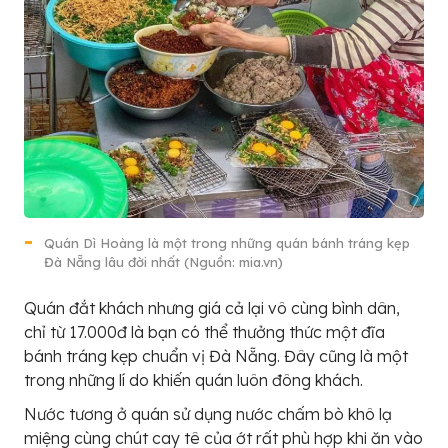
Quán Dì Hoàng là một trong những quán bánh tráng kẹp
Đà Nẵng lâu đời nhất (Nguồn: mia.vn)
Quán đắt khách nhưng giá cả lại vô cùng bình dân,
chỉ từ 17.000đ là bạn có thể thưởng thức một đĩa
bánh tráng kẹp chuẩn vị Đà Nẵng. Đây cũng là một
trong những lí do khiến quán luôn đông khách.
Nước tương ở quán sử dụng nước chấm bò khô lạ
miệng cùng chút cay tê của ớt rất phù hợp khi ăn vào