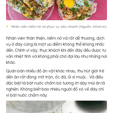
Nhân viên niềm nở và phục vụ siêu nhanh (Nguồn: inhat.vn)
Nhân viên thân thiện, niềm nở và rất dễ thương, dịch
vụ ở đây cũng là một ưu điểm không thể không nhắc
đến. Chính vì vậy, thực khách khi đến đây đều được tư
vấn nhiệt tình và không phải chờ đợi lâu như những nơi
khác.
Quán bán nhiều đồ ăn vặt khác nhau, thu hút giới trẻ
đến ăn rất đông: mít trộn, ốc đá, ổi xí muội… Và điều
đặc biệt là bát nước chấm bò tương ớt dậy mùi ăn là
nghiện. Không biết bao nhiêu người đổ xô về đây chỉ
vì bát nước chấm này.