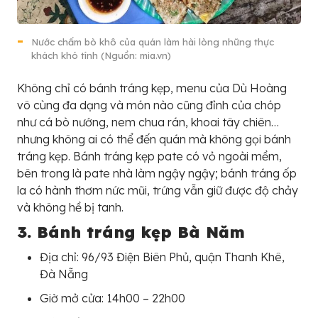
Nước chấm bò khô của quán làm hài lòng những thực
khách khó tính (Nguồn: mia.vn)
Không chỉ có bánh tráng kẹp, menu của Dù Hoàng
vô cùng đa dạng và món nào cũng đỉnh của chóp
như cá bò nướng, nem chua rán, khoai tây chiên…
nhưng không ai có thể đến quán mà không gọi bánh
tráng kẹp. Bánh tráng kẹp pate có vỏ ngoài mềm,
bên trong là pate nhà làm ngậy ngậy; bánh tráng ốp
la có hành thơm nức mũi, trứng vẫn giữ được độ chảy
và không hề bị tanh.
3. Bánh tráng kẹp Bà Năm
Địa chỉ: 96/93 Điện Biên Phủ, quận Thanh Khê,
Đà Nẵng
Giờ mở cửa: 14h00 – 22h00