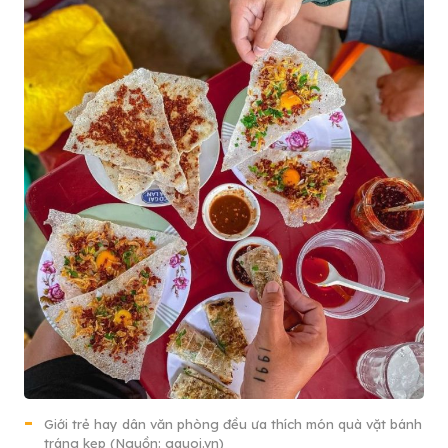
Giới trẻ hay dân văn phòng đều ưa thích món quà vặt bánh
tráng kẹp (Nguồn: gauoi.vn)