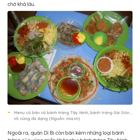
chờ khá lâu.
Menu có bán cả bánh tráng Tây Ninh, bánh tráng Sài Gòn…
vô cùng đa dạng (Nguồn: mia.vn)
Ngoài ra, quán Dì Bi còn bán kèm những loại bánh