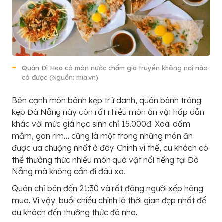
Quán Dì Hoa có món nước chấm gia truyền không nơi nào
có được (Nguồn: mia.vn)
Bên cạnh món bánh kẹp trứ danh, quán bánh tráng
kẹp Đà Nẵng này còn rất nhiều món ăn vặt hấp dẫn
khác với mức giá học sinh chỉ 15.000đ. Xoài dầm
mắm, gan rim… cũng là một trong những món ăn
được ưa chuộng nhất ở đây. Chính vì thế, du khách có
thể thưởng thức nhiều món quà vặt nổi tiếng tại Đà
Nẵng mà không cần đi đâu xa.
Quán chỉ bán đến 21:30 và rất đông người xếp hàng
mua. Vì vậy, buổi chiều chính là thời gian đẹp nhất để
du khách đến thưởng thức đó nha.