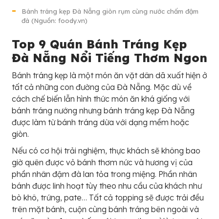
Bánh tráng kẹp Đà Nẵng giòn rụm cùng nước chấm đậm
đà (Nguồn: foody.vn)
Top 9 Quán Bánh Tráng Kẹp
Đà Nẵng Nổi Tiếng Thơm Ngon
Bánh tráng kẹp là một món ăn vặt dân dã xuất hiện ở
tất cả những con đường của Đà Nẵng. Mặc dù về
cách chế biến lẫn hình thức món ăn khá giống với
bánh tráng nướng nhưng bánh tráng kẹp Đà Nẵng
được làm từ bánh tráng dừa với dạng mềm hoặc
giòn.
Nếu có cơ hội trải nghiệm, thực khách sẽ không bao
giờ quên được vỏ bánh thơm nức và hương vị của
phần nhân đậm đà lan tỏa trong miệng. Phần nhân
bánh được linh hoạt tùy theo nhu cầu của khách như
bò khô, trứng, pate… Tất cả topping sẽ được trải đều
trên mặt bánh, cuộn cùng bánh tráng bên ngoài và