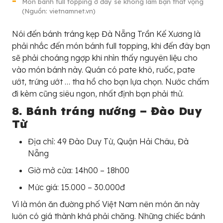
Món bánh full topping ở đây sẽ không làm bạn thất vọng
(Nguồn: vietnamnet.vn)
Nói đến bánh tráng kẹp Đà Nẵng Trần Kế Xương là
phải nhắc đến món bánh full topping, khi đến đây bạn
sẽ phải choáng ngợp khi nhìn thấy nguyên liệu cho
vào món bánh này. Quán có pate khô, ruốc, pate
ướt, trứng ướt … tha hồ cho bạn lựa chọn. Nước chấm
đi kèm cũng siêu ngon, nhất định bạn phải thử.
8. Bánh tráng nướng – Đào Duy
Từ
Địa chỉ: 49 Đào Duy Từ, Quận Hải Châu, Đà
Nẵng
Giờ mở cửa: 14h00 – 18h00
Mức giá: 15.000 – 30.000đ
Vì là món ăn đường phố Việt Nam nên món ăn này
luôn có giá thành khá phải chăng. Những chiếc bánh