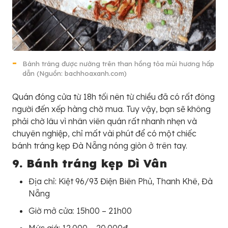
Bánh tráng được nướng trên than hồng tỏa mùi hương hấp
dẫn (Nguồn: bachhoaxanh.com)
Quán đóng cửa từ 18h tối nên từ chiều đã có rất đông
người đến xếp hàng chờ mua. Tuy vậy, bạn sẽ không
phải chờ lâu vì nhân viên quán rất nhanh nhẹn và
chuyên nghiệp, chỉ mất vài phút để có một chiếc
bánh tráng kẹp Đà Nẵng nóng giòn ở trên tay.
9. Bánh tráng kẹp Dì Vân
Địa chỉ: Kiệt 96/93 Điện Biên Phủ, Thanh Khê, Đà
Nẵng
Giờ mở cửa: 15h00 – 21h00