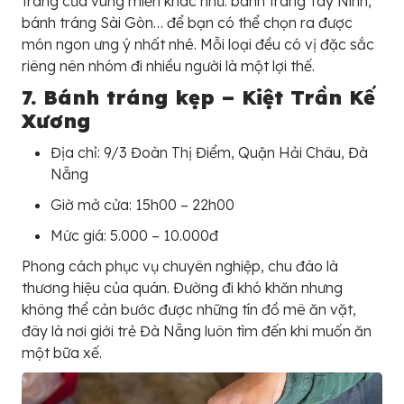
tráng của vùng miền khác như: bánh tráng Tây Ninh,
bánh tráng Sài Gòn… để bạn có thể chọn ra được
món ngon ưng ý nhất nhé. Mỗi loại đều có vị đặc sắc
riêng nên nhóm đi nhiều người là một lợi thế.
7. Bánh tráng kẹp – Kiệt Trần Kế
Xương
Địa chỉ: 9/3 Đoàn Thị Điểm, Quận Hải Châu, Đà
Nẵng
Giờ mở cửa: 15h00 – 22h00
Mức giá: 5.000 – 10.000đ
Phong cách phục vụ chuyên nghiệp, chu đáo là
thương hiệu của quán. Đường đi khó khăn nhưng
không thể cản bước được những tín đồ mê ăn vặt,
đây là nơi giới trẻ Đà Nẵng luôn tìm đến khi muốn ăn
một bữa xế.