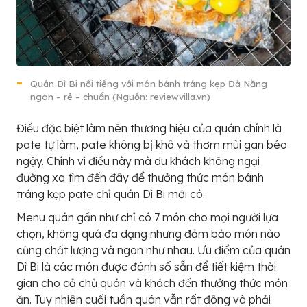
Quán Dì Bi nổi tiếng với món bánh tráng kẹp Đà Nẵng
ngon – rẻ – chuẩn (Nguồn: reviewvilla.vn)
Điều đặc biệt làm nên thương hiệu của quán chính là
pate tự làm, pate không bị khô và thơm mùi gan béo
ngậy. Chính vì điều này mà du khách không ngại
đường xa tìm đến đây để thưởng thức món bánh
tráng kẹp pate chỉ quán Dì Bi mới có.
Menu quán gần như chỉ có 7 món cho mọi người lựa
chọn, không quá đa dạng nhưng đảm bảo món nào
cũng chất lượng và ngon như nhau. Ưu điểm của quán
Dì Bi là các món được đánh số sẵn để tiết kiệm thời
gian cho cả chủ quán và khách đến thưởng thức món
ăn. Tuy nhiên cuối tuần quán vẫn rất đông và phải