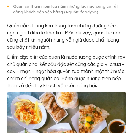
Quán có thâm niêm lâu năm nhưng lúc nào cũng có rất
đông khách đến xếp hàng (Nguồn: foody.vn)
Quán nằm trong khu trung tâm nhưng đường hẻm,
ngõ ngách khá là khó tìm. Mặc dù vậy, quán lúc nào
cũng chật kín người nhưng vẫn giữ được chất lượng
sau bấy nhiêu năm.
Điểm đặc biệt của quán là nước tương được chính tay
chủ quán pha, kết cấu đặc sệt cùng các gia vị chua –
cay – mặn – ngọt hòa quyện tạo thành một thứ nước
chấm chỉ riêng quán có. Bánh được nướng trên bếp
than và đến tay khách vẫn còn nóng hổi
.