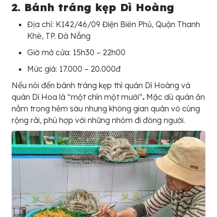
2. Bánh tráng kẹp Dì Hoàng
Địa chỉ: K142/46/09 Điện Biên Phủ, Quận Thanh
Khê, TP. Đà Nẵng
Giờ mở cửa: 15h30 – 22h00
Mức giá: 17.000 – 20.000đ
Nếu nói đến bánh tráng kẹp thì quán Dì Hoàng và
quán Dì Hoa là “một chín một mười”
.
Mặc dù quán ăn
nằm trong hẻm sâu nhưng không gian quán vô cùng
rộng rãi, phù hợp với những nhóm đi đông người.