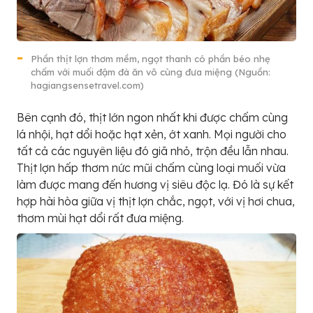
Phần thịt lợn thơm mềm, ngọt thanh có phần béo nhẹ
chấm với muối đậm đà ăn vô cùng đưa miệng (Nguồn:
hagiangsensetravel.com)
Bên cạnh đó, thịt lớn ngon nhất khi được chấm cùng
lá nhội, hạt dổi hoặc hạt xẻn, ớt xanh. Mọi người cho
tất cả các nguyên liệu đó giã nhỏ, trộn đều lẫn nhau.
Thịt lợn hấp thơm nức mũi chấm cùng loại muối vừa
làm được mang đến hương vị siêu độc lạ. Đó là sự kết
hợp hài hòa giữa vị thịt lợn chắc, ngọt, với vị hơi chua,
thơm mùi hạt dổi rất đưa miệng.