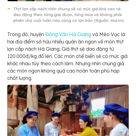
Thịt lợn cắp nách nhìn chung sẽ có mức giá khá cao và
dao động theo từng giai đoạn, từng mùa và không phải
phiên chợ cuối tuần nào cũng có lợn bán (Nguồn: mia.vn)
Trong đó, huyện
Đồng Văn Hà Giang
và Mèo Vạc là
hai địa điểm sở hữu nhiều quán ăn ngon về món thịt
lợn cắp nách Hà Giang. Giá thịt sẽ dao động từ
120.000đ/kg đổ lên. Các món chế biến sẽ có mức giá
khác nhau tùy theo cách làm. Nhưng nhìn chung giá
các món ngon không quá cao hoàn toàn phù hợp
chất lượng.