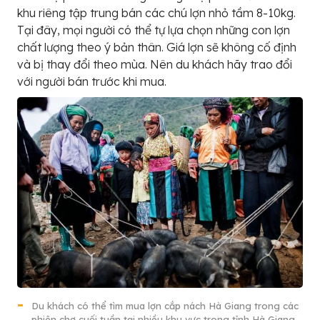
khu riêng tập trung bán các chú lợn nhỏ tầm 8-10kg.
Tại đây, mọi người có thể tự lựa chọn những con lợn
chất lượng theo ý bản thân. Giá lợn sẽ không cố định
và bị thay đổi theo mùa. Nên du khách hãy trao đổi
với người bán trước khi mua.
Du khách có thể tìm mua lợn cắp nách Hà Giang trong các
phiên chợ cuối tuần tại nhiều khu vực trong tỉnh Hà Giang