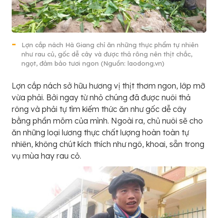
Lợn cắp nách Hà Giang chỉ ăn những thực phẩm tự nhiên
như rau củ, gốc dễ cây và được thả rông nên thịt chắc,
ngọt, đảm bảo tươi ngon (Nguồn: laodong.vn)
Lợn cắp nách sở hữu hương vị thịt thơm ngon, lớp mỡ
vừa phải. Bởi ngay từ nhỏ chúng đã được nuôi thả
rông và phải tự tìm kiếm thức ăn như gốc dễ cây
bằng phần mõm của mình. Ngoài ra, chủ nuôi sẽ cho
ăn những loại lương thực chất lượng hoàn toàn tự
nhiên, không chút kích thích như ngô, khoai, sẵn trong
vụ mùa hay rau cỏ.