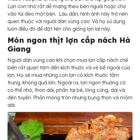
Lợn con nhỏ rất dễ mang theo bên người hoặc cho
vào túi đeo một bên. Lâu dần, hình ảnh này trở nên
quen thuộc với người dân vùng cao. Và họ sử dụng
luôn điều đó để đặt tên cho giống lợn lai này.
Món ngon thịt lợn cắp nách Hà
Giang
Người dân vùng cao khi chọn mua lợn cắp nách chế
biến rất quan tâm đến kích thước và vẻ bề ngoài của
lợn. Họ sẽ mua những con lợn có kích thước tầm
trung, không quá lớn. Ngoài ra, lợn ngon thường có
cơ thể nhỏ, thon dài, phần tai bé, lông cứng, dài và
đèn tuyền. Phần mông tròn nhưng bụng thon và mõm
dài.