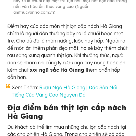
bày ra lá chuối hay mẹt tre tựa như một nét độc đáo trong
nền văn hóa ẩm thực vùng cao (Nguồn:
amthucvanho.com.vn)
Điểm hay của các món thịt lợn cắp nách Hà Giang
chính là người dân thường bày ra lá chuối hoặc mẹt
tre. Cho dù đó là món nướng, luộc hay hấp. Ngoài ra,
để món ăn thêm phần đẹp mặt, họ sẽ bày thêm chút
rau sống xung quanh thịt lợn. Khi thưởng thức, người
dân sẽ nhâm nhi cùng ly rượu ngô cay nồng hoặc ăn
kèm chút
xôi ngũ sắc Hà Giang
thêm phần hấp
dẫn hơn.
Xem Thêm:
Rượu Ngô Hà Giang | Đặc Sản Nổi
Tiếng Của Vùng Cao Nguyên Đá
Địa điểm bán thịt lợn cắp nách
Hà Giang
Du khách có thể tìm mua những chú lợn cắp nách tại
các chợ phiên Hà Giang. Trong chợ phiên sẽ có các