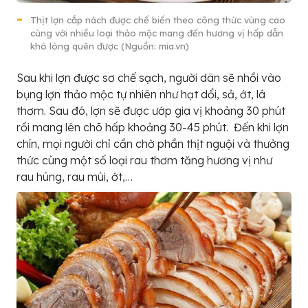
Thịt lợn cắp nách được chế biến theo công thức vùng cao
cùng với nhiều loại thảo mộc mang đến hương vị hấp dẫn
khó lòng quên được (Nguồn: mia.vn)
Sau khi lợn được sơ chế sạch, người dân sẽ nhồi vào
bụng lợn thảo mộc tự nhiên như hạt dổi, sả, ớt, lá
thơm. Sau đó, lợn sẽ được ướp gia vị khoảng 30 phút
rồi mang lên chõ hấp khoảng 30-45 phút. Đến khi lợn
chín, mọi người chỉ cần chờ phần thịt nguội và thưởng
thức cùng một số loại rau thơm tăng hương vị như
rau húng, rau mùi, ớt,…