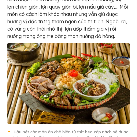
lợn chiên giòn, lợn quay giòn bì, lợn nấu giả cầy,… Mỗi
món có cách làm khác nhau nhưng vẫn giữ được
hương vị đặc trưng thơm ngon của thịt lợn. Ngoài ra,
có vùng còn thái nhỏ thịt lợn ướp thấm gia vị rồi
nướng trong ống tre bằng than nướng đỏ hồng.
Hầu hết các món ăn chế biến từ thịt heo cắp nách sẽ được