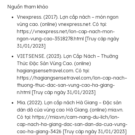
Nguồn tham khảo
Vnexpress. (2017). Lợn cắp nách – món ngon
vùng cao. (online) vnexpress.net. Có tại:
https://vnexpress.net/lon-cap-nach-mon-
ngon-vung-cao-3518278.html [Truy câp ngày
31/01/2023]
VIETSENSE. (2023). Lợn Cắp Nách – Thưởng
Thức Đặc Sản Vùng Cao. (online)
hagiangsensetravel.com. Có tại:
https://hagiangsensetravel.com/lon-cap-nach–
thuong-thuc-dac-san-vung-cao-ha-giang-
n.html [Truy câp ngày 31/01/2023]
Mia. (2022). Lợn cắp nách Hà Giang – Đặc sản
dân dã của vùng cao Hà Giang. (online) mia.vn.
Có tại: https://mia.vn/cam-nang-du-lich/lon-
cap-nach-ha-giang-dac-san-dan-da-cua-vung-
cao-ha-giang-3426 [Truy câp ngày 31/01/2023]