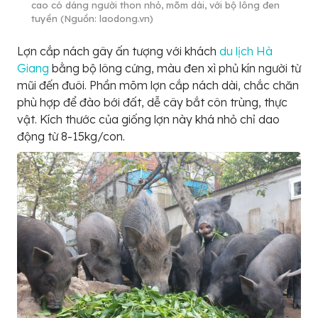
cao có dáng người thon nhỏ, mõm dài, với bộ lông đen
tuyền (Nguồn: laodong.vn)
Lợn cắp nách gây ấn tượng với khách
du lịch Hà
Giang
bằng bộ lông cứng, màu đen xì phủ kín người từ
mũi đến đuôi. Phần mõm lợn cắp nách dài, chắc chăn
phù hợp để đào bới đất, dễ cây bắt côn trùng, thực
vật. Kích thước của giống lợn này khá nhỏ chỉ dao
động từ 8-15kg/con.