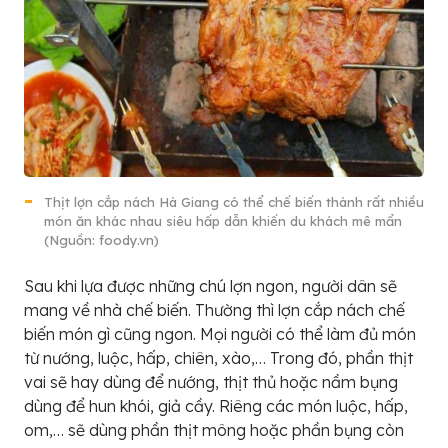
Thịt lợn cắp nách Hà Giang có thể chế biến thành rất nhiều
món ăn khác nhau siêu hấp dẫn khiến du khách mê mẩn
(Nguồn: foody.vn)
Sau khi lựa được những chú lợn ngon, người dân sẽ
mang về nhà chế biến. Thường thì lợn cắp nách chế
biến món gì cũng ngon. Mọi người có thể làm đủ món
từ nướng, luộc, hấp, chiên, xào,… Trong đó, phần thịt
vai sẽ hay dùng để nướng, thịt thủ hoặc nầm bụng
dùng để hun khói, giả cầy. Riêng các món luộc, hấp,
om,… sẽ dùng phần thịt mông hoặc phần bụng còn