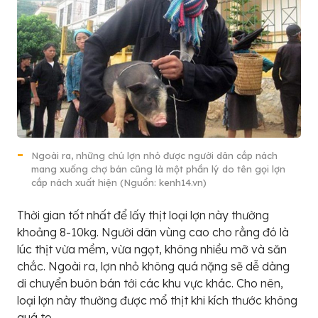
Ngoài ra, những chú lợn nhỏ được người dân cắp nách
mang xuống chợ bán cũng là một phần lý do tên gọi lợn
cắp nách xuất hiện (Nguồn: kenh14.vn)
Thời gian tốt nhất để lấy thịt loại lợn này thường
khoảng 8-10kg. Người dân vùng cao cho rằng đó là
lúc thịt vừa mềm, vừa ngọt, không nhiều mỡ và săn
chắc. Ngoài ra, lợn nhỏ không quá nặng sẽ dễ dàng
di chuyển buôn bán tới các khu vực khác. Cho nên,
loại lợn này thường được mổ thịt khi kích thước không
quá to.