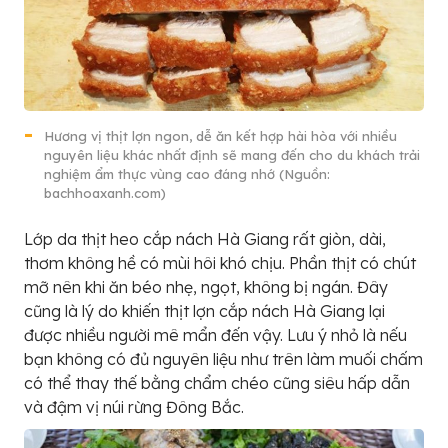
Hương vị thịt lợn ngon, dễ ăn kết hợp hài hòa với nhiều
nguyên liệu khác nhất định sẽ mang đến cho du khách trải
nghiệm ẩm thực vùng cao đáng nhớ (Nguồn:
bachhoaxanh.com)
Lớp da thịt heo cắp nách Hà Giang rất giòn, dài,
thơm không hề có mùi hôi khó chịu. Phần thịt có chút
mỡ nên khi ăn béo nhẹ, ngọt, không bị ngán. Đây
cũng là lý do khiến thịt lợn cắp nách Hà Giang lại
được nhiều người mê mẩn đến vậy. Lưu ý nhỏ là nếu
bạn không có đủ nguyên liệu như trên làm muối chấm
có thể thay thế bằng chẩm chéo cũng siêu hấp dẫn
và đậm vị núi rừng Đông Bắc.