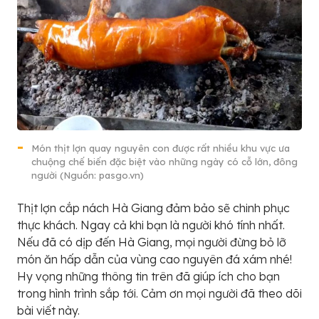
Món thịt lợn quay nguyên con được rất nhiều khu vực ưa
chuộng chế biến đặc biệt vào những ngày có cỗ lớn, đông
người (Nguồn: pasgo.vn)
Thịt lợn cắp nách Hà Giang đảm bảo sẽ chinh phục
thực khách. Ngay cả khi bạn là người khó tính nhất.
Nếu đã có dịp đến Hà Giang, mọi người đừng bỏ lỡ
món ăn hấp dẫn của vùng cao nguyên đá xám nhé!
Hy vọng những thông tin trên đã giúp ích cho bạn
trong hình trình sắp tới. Cảm ơn mọi người đã theo dõi
bài viết này.