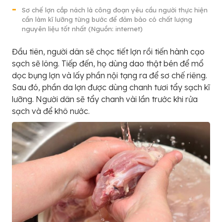
Sơ chế lợn cắp nách là công đoạn yêu cầu người thực hiện
cần làm kĩ lưỡng từng bước để đảm bảo có chất lượng
nguyên liệu tốt nhất (Nguồn: internet)
Đầu tiên, người dân sẽ chọc tiết lợn rồi tiến hành cạo
sạch sẽ lông. Tiếp đến, họ dùng dao thật bén để mổ
dọc bụng lợn và lấy phần nội tạng ra để sơ chế riêng.
Sau đó, phần da lợn được dùng chanh tươi tẩy sạch kĩ
lưỡng. Người dân sẽ tẩy chanh vài lần trước khi rửa
sạch và để khô nước.