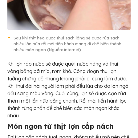
Sau khi thịt heo được thui sạch lông sẽ được rửa sạch
nhiều lần nữa rồi mới tiến hành mang đi chế biến thành
nhiều món ngon (Nguồn: internet)
Khi lợn ráo nước sẽ được quét nước hàng và thui
vàng bằng bã mía, rơm khô. Công đoạn thui lợn
tưởng chừng dễ nhưng không phải ai cũng làm được.
Khi thui đòi hỏi người làm phải đều lửa cho da lợn ngả
đều sang màu vàng. Cuối cùng, lợn sẽ được cạo rửa
thêm một lần nữa bằng chanh. Rồi mới tiến hành lọc
thành từng phần để chế biến các món ngon khác
nhau.
Món ngon từ thịt lợn cắp nách
Thịt lợn cắp nách tươi, ngon, không nhiều mỡ nên chế