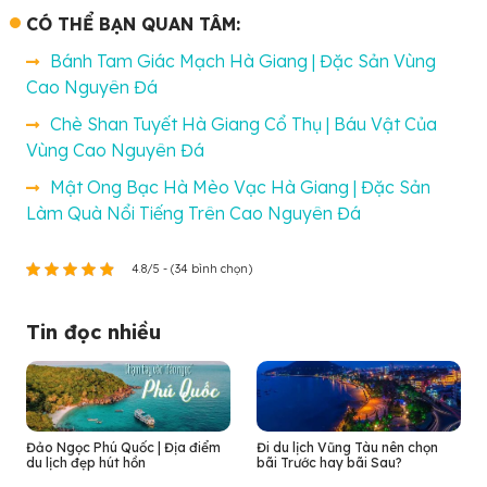
CÓ THỂ BẠN QUAN TÂM:
Bánh Tam Giác Mạch Hà Giang | Đặc Sản Vùng
Cao Nguyên Đá
Chè Shan Tuyết Hà Giang Cổ Thụ | Báu Vật Của
Vùng Cao Nguyên Đá
Mật Ong Bạc Hà Mèo Vạc Hà Giang | Đặc Sản
Làm Quà Nổi Tiếng Trên Cao Nguyên Đá
4.8/5 - (34 bình chọn)
Tin đọc nhiều
Đảo Ngọc Phú Quốc | Địa điểm
Đi du lịch Vũng Tàu nên chọn
du lịch đẹp hút hồn
bãi Trước hay bãi Sau?