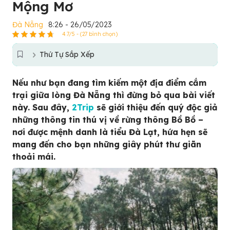
Mộng Mơ
Đà Nẵng
8:26 - 26/05/2023
4.7/5 - (27 bình chọn)
Thứ Tự Sắp Xếp
Nếu như bạn đang tìm kiếm một địa điểm cắm
trại giữa lòng Đà Nẵng thì đừng bỏ qua bài viết
này. Sau đây,
2Trip
sẽ giới thiệu đến quý độc giả
những thông tin thú vị về rừng thông Bồ Bồ –
nơi được mệnh danh là tiểu Đà Lạt, hứa hẹn sẽ
mang đến cho bạn những giây phút thư giãn
thoải mái.