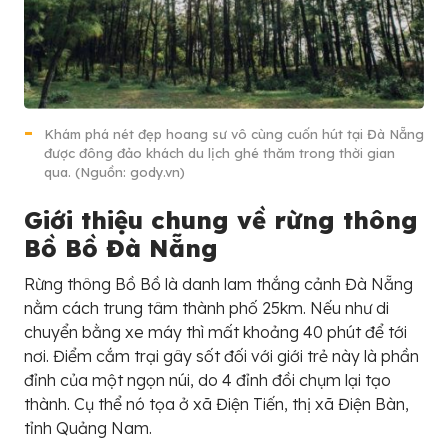
Khám phá nét đẹp hoang sư vô cùng cuốn hút tại Đà Nẵng
được đông đảo khách du lịch ghé thăm trong thời gian
qua. (Nguồn: gody.vn)
Giới thiệu chung về rừng thông
Bồ Bồ Đà Nẵng
Rừng thông Bồ Bồ là danh lam thắng cảnh Đà Nẵng
nằm cách trung tâm thành phố 25km. Nếu như di
chuyển bằng xe máy thì mất khoảng 40 phút để tới
nơi. Điểm cắm trại gây sốt đối với giới trẻ này là phần
đỉnh của một ngọn núi, do 4 đỉnh đồi chụm lại tạo
thành. Cụ thể nó tọa ở xã Điện Tiến, thị xã Điện Bàn,
tỉnh Quảng Nam.