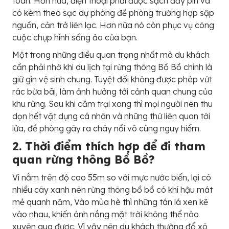
toàn. Hơn nữa, điện thoại phải được sạch đầy pin và
có kèm theo sạc dự phòng đề phòng trường hợp sập
nguồn, cản trở liên lạc. Hơn nữa nó còn phục vụ công
cuộc chụp hình sống ảo của bạn.
Một trong những điều quan trọng nhất mà du khách
cần phải nhớ khi du lịch tại rừng thông Bồ Bồ chính là
giữ gìn vệ sinh chung. Tuyệt đối không được phép vứt
rác bừa bãi, làm ảnh hưởng tới cảnh quan chung của
khu rừng. Sau khi cắm trại xong thì mọi người nên thu
dọn hết vật dụng cá nhân và những thứ liên quan tới
lửa, đề phòng gây ra cháy nổi vô cùng nguy hiểm.
2. Thời điểm thích hợp để đi tham
quan rừng thông Bồ Bồ?
Vì nằm trên độ cao 55m so với mực nước biển, lại có
nhiều cây xanh nên rừng thông bồ bồ có khí hậu mát
mẻ quanh năm, Vào mùa hè thì những tán lá xen kẽ
vào nhau, khiến ánh nắng mặt trời không thể nào
xuyên qua được. Vì vậy nên du khách thường đổ xô