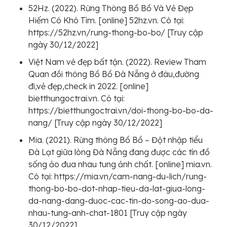
52Hz. (2022). Rừng Thông Bồ Bồ Và Vẻ Đẹp
Hiếm Có Khó Tìm. [online] 52hz.vn. Có tại:
https://52hz.vn/rung-thong-bo-bo/ [Truy cập
ngày 30/12/2022]
Việt Nam vẻ đẹp bất tận. (2022). Review Tham
Quan đồi thông Bồ Bồ Đà Nẵng ở đâu,đường
đi,vẻ đẹp,check in 2022. [online]
bietthungoctrai.vn. Có tại:
https://bietthungoctrai.vn/doi-thong-bo-bo-da-
nang/ [Truy cập ngày 30/12/2022]
Mia. (2021). Rừng thông Bồ Bồ – Đột nhập tiểu
Đà Lạt giữa lòng Đà Nẵng đang được các tín đồ
sống ảo đua nhau tung ảnh chất. [online] mia.vn.
Có tại: https://mia.vn/cam-nang-du-lich/rung-
thong-bo-bo-dot-nhap-tieu-da-lat-giua-long-
da-nang-dang-duoc-cac-tin-do-song-ao-dua-
nhau-tung-anh-chat-1801 [Truy cập ngày
30/12/2022]