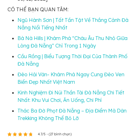
CÓ THỂ BẠN QUAN TÂM:
Ngũ Hành Sơn | Tất Tần Tật Về Thắng Cảnh Đà
Nẵng Nổi Tiếng Nhất
Bà Nà Hills | Khám Phá “Châu Âu Thu Nhỏ Giữa
Lòng Đà Nẵng” Chỉ Trong 1 Ngày
Cầu Rồng | Biểu Tượng Thời Đại Của Thành Phố
Đà Nẵng
Đèo Hải Vân- Khám Phá Ngay Cung Đèo Ven
Biển Đẹp Nhất Việt Nam
Kinh Nghiệm Đi Núi Thần Tài Đà Nẵng Chi Tiết
Nhất: Khu Vui Chơi, Ăn Uống, Chi Phí
Thác Ba Đờ Phọt Đà Nẵng – Địa Điểm Mà Dân
Trekking Không Thể Bỏ Lỡ
4.7/5 - (27 bình chọn)