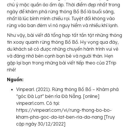
chú ý mặc quần áo ấm áp. Thời điểm đẹp nhất trong
ngày để khám phá rừng thông Bồ Bồ là buổi sáng,
nhất là lúc bình mình chiếu rọi. Tuyệt đối không vào
rừng vào ban đêm vì nó nguy hiểm và nhiều khí lạnh.
Như vậy, bài viết đã tổng hợp tất tần tật những thông
tin xoay quanh rừng thông Bồ Bồ. Hy vọng qua đây,
du khách sẽ có được những chuyến hành trình vui vẻ
và đáng nhớ bên cạnh bạn bè và người thân. Hẹn
gặp lại bạn trong những bài viết tiếp theo của 2Trip
nhé!
Nguồn:
Vinpearl. (2021). Rừng thông Bồ Bồ – Khám phá
“góc Đà Lạt” bên rìa Đà Nẵng. [online]
vinpearl.com. Có tại:
https://vinpearl.com/vi/rung-thong-bo-bo-
kham-pha-goc-da-lat-ben-ria-da-nang [Truy
cập ngày 30/12/2022]