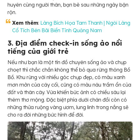
huyên cùng người thân, bạn bè sau những ngày bận
rộn.
Xem thêm
:
Làng Bích Họa Tam Thanh | Ngôi Làng
Cổ Tích Bên Bãi Biển Tỉnh Quảng Nam
3. Địa điểm check-in sống ảo nổi
tiếng của giới trẻ
Nếu như bạn là một tín đồ chuyên sống ảo và chụp
choẹt thì chắc chắn không thể bỏ qua rừng thông Bồ
Bồ. Khu rừng với nhiều góc chụp đẹp, có màu xanh
mơn mởn của cây cối, cũng có màu nâu trầm ổn của
đất và thân cây. Vừa khiến bức ảnh có chiều sâu lại
thêm thơ mộng. Đặc biệt phía dưới chân đồi còn có
những thửa ruộng vàng ươm, lung linh trong nắng sẽ
cho ra đời những bức hình để đời.