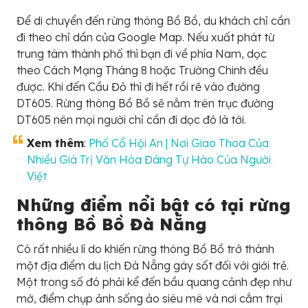
Để di chuyển đến rừng thông Bồ Bồ, du khách chỉ cần
đi theo chỉ dần của Google Map. Nếu xuất phát từ
trung tâm thành phố thì bạn đi về phía Nam, dọc
theo Cách Mạng Tháng 8 hoặc Trường Chinh đều
được. Khi đến Cầu Đỏ thì đi hết rồi rẽ vào đường
DT605. Rừng thông Bồ Bồ sẽ nằm trên trục đường
DT605 nên mọi người chỉ cần đi dọc đó là tới.
Xem thêm
:
Phố Cổ Hội An | Nơi Giao Thoa Của
Nhiều Giá Trị Văn Hóa Đáng Tự Hào Của Người
Việt
Những điểm nổi bật có tại rừng
thông Bồ Bồ Đà Nẵng
Có rất nhiều lí do khiến rừng thông Bồ Bồ trở thành
một địa điểm du lịch Đà Nẵng gây sốt đối với giới trẻ.
Một trong số đó phải kể đến bầu quang cảnh đẹp như
mớ, điểm chụp ảnh sống ảo siêu mê và nơi cắm trại