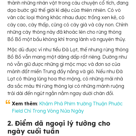
thành những nhân vật trong câu chuyện cổ tích, đang
dạo bước giữ thế giới kì diệu của thiên nhiên. Có vô
vàn các loại thông khác nhau được trồng xen kẽ, có
cây cao, cây thấp, cũng có cây già và cây non. Chính
những cây thông này đã khoác lên cho rừng thông
Bồ Bồ một bầu không khí trong lành và nguyên thủy.
Mặc dù được ví như tiểu Đà Lạt, thế nhưng rừng thông
Bồ Bồ vẫn mang một dáng dấp rất riêng. Dường như
nó vẫn giữ được những gì mộc mạc và đơn sơ của
mảnh đất miền Trung đầy nắng và gió. Nếu như Đà
Lạt có thũng lũng hoa thơ mộng, có những mái nhà
đa sắc màu thì rừng thông lại có những mảnh ruộng
trải dài đến ngút ngằn nằm ngay dưới chân đồi.
Xem thêm
:
Khám Phá Phim trường Thuận Phước
Field Chỉ Trong Vòng Nửa Ngày
2. Điểm dã ngoại lý tưởng cho
ngày cuối tuần