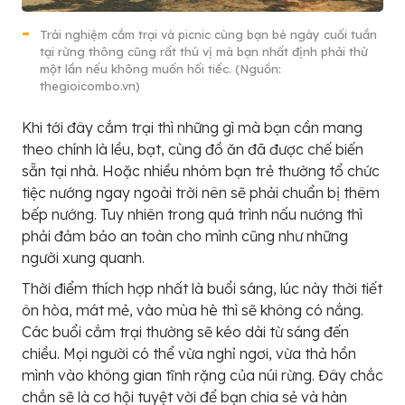
Trải nghiệm cắm trại và picnic cùng bạn bè ngày cuối tuần
tại rừng thông cũng rất thú vị mà bạn nhất định phải thử
một lần nếu không muốn hối tiếc. (Nguồn:
thegioicombo.vn)
Khi tới đây cắm trại thì những gì mà bạn cần mang
theo chính là lều, bạt, cùng đồ ăn đã được chế biến
sẵn tại nhà. Hoặc nhiều nhóm bạn trẻ thường tổ chức
tiệc nướng ngay ngoài trời nên sẽ phải chuẩn bị thêm
bếp nướng. Tuy nhiên trong quá trình nấu nướng thì
phải đảm bảo an toàn cho mình cũng như những
người xung quanh.
Thời điểm thích hợp nhất là buổi sáng, lúc này thời tiết
ôn hòa, mát mẻ, vào mùa hè thì sẽ không có nắng.
Các buổi cắm trại thường sẽ kéo dài từ sáng đến
chiều. Mọi người có thể vừa nghỉ ngơi, vừa thả hồn
mình vào không gian tĩnh rặng của núi rừng. Đây chắc
chắn sẽ là cơ hội tuyệt vời để bạn chia sẻ và hàn