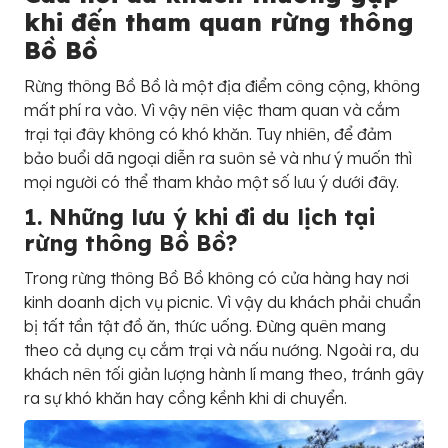
khi đến tham quan rừng thông
Bồ Bồ
Rừng thông Bồ Bồ là một địa điểm công cộng, không
mất phí ra vào. Vì vậy nên việc tham quan và cắm
trại tại đây không có khó khăn. Tuy nhiên, để đảm
bảo buổi dã ngoại diễn ra suôn sẻ và như ý muốn thì
mọi người có thể tham khảo một số lưu ý dưới đây.
1. Những lưu ý khi đi du lịch tại
rừng thông Bồ Bồ?
Trong rừng thông Bồ Bồ không có cửa hàng hay nơi
kinh doanh dịch vụ picnic. Vì vậy du khách phải chuẩn
bị tất tần tật đồ ăn, thức uống. Đừng quên mang
theo cả dụng cụ cắm trại và nấu nướng. Ngoài ra, du
khách nên tối giản lượng hành lí mang theo, tránh gây
ra sự khó khăn hay cồng kềnh khi di chuyển.