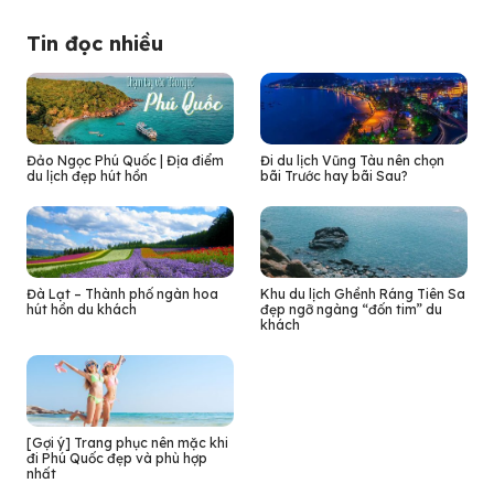
Tin đọc nhiều
Đảo Ngọc Phú Quốc | Địa điểm
Đi du lịch Vũng Tàu nên chọn
du lịch đẹp hút hồn
bãi Trước hay bãi Sau?
Đà Lạt – Thành phố ngàn hoa
Khu du lịch Ghềnh Ráng Tiên Sa
hút hồn du khách
đẹp ngỡ ngàng “đốn tim” du
khách
[Gợi ý] Trang phục nên mặc khi
đi Phú Quốc đẹp và phù hợp
nhất