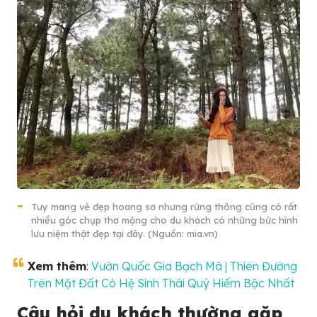
Tuy mang vẻ đẹp hoang sơ nhưng rừng thông cũng có rất
nhiều góc chụp thơ mộng cho du khách có những bức hình
lưu niệm thật đẹp tại đây. (Nguồn: mia.vn)
Xem thêm
:
Vườn Quốc Gia Bạch Mã | Thiên Đường
Trên Mặt Đất Có Hệ Sinh Thái Quý Hiếm Bậc Nhất
Câu hỏi du khách thường gặp