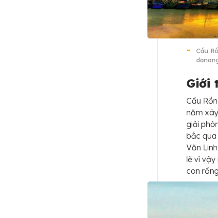
Cầu Rồ
danang
Giới
Cầu Rồng
năm xây 
giải phó
bắc qua
Văn Linh
lẽ vì vậ
con rồn