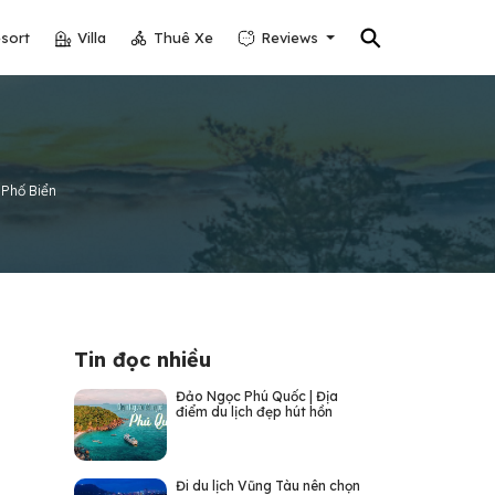
⚲
sort
Villa
Thuê Xe
Reviews
 Phố Biển
Tin đọc nhiều
Đảo Ngọc Phú Quốc | Địa
điểm du lịch đẹp hút hồn
Đi du lịch Vũng Tàu nên chọn