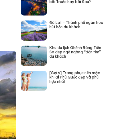
bãi Trước hay bãi Sau?
Đà Lạt – Thành phố ngàn hoa
hút hồn du khách
Khu du lịch Ghềnh Ráng Tiên
Sa đẹp ngỡ ngàng “đốn tim”
du khách
[Gợi ý] Trang phục nên mặc
khi đi Phú Quốc đẹp và phù
hợp nhất