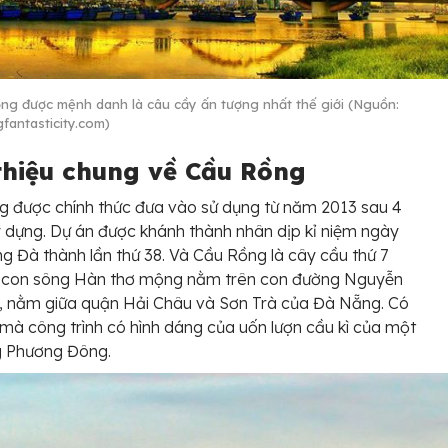
ng được mệnh danh là câu cầy ấn tượng nhất thế giới (Nguồn:
fantasticity.com)
 thiệu chung về Cầu Rồng
 được chính thức đưa vào sử dụng từ năm 2013 sau 4
dựng. Dự án được khánh thành nhân dịp kỉ niệm ngày
ng Đà thành lần thứ 38. Và Cầu Rồng là cây cầu thứ 7
 con sông Hàn thơ mộng nằm trên con đường Nguyễn
, nằm giữa quận Hải Châu và Sơn Trà của Đà Nẵng. Có
y mà công trình có hình dáng của uốn lượn cầu kì của một
g Phương Đông.