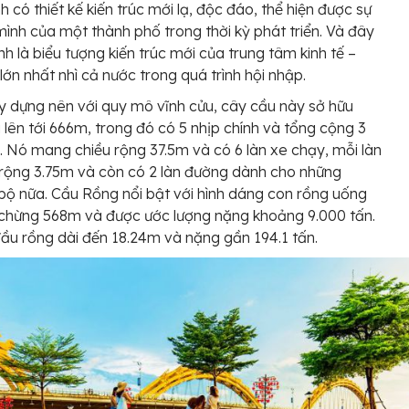
h có thiết kế kiến trúc mới lạ, độc đáo, thể hiện được sự
ình của một thành phố trong thời kỳ phát triển. Và đây
nh là biểu tượng kiến trúc mới của trung tâm kinh tế –
lớn nhất nhì cả nước trong quá trình hội nhập.
 dựng nên với quy mô vĩnh cửu, cây cầu này sở hữu
i lên tới 666m, trong đó có 5 nhịp chính và tổng cộng 3
. Nó mang chiều rộng 37.5m và có 6 làn xe chạy, mỗi làn
rộng 3.75m và còn có 2 làn đường dành cho những
 bộ nữa. Cầu Rồng nổi bật với hình dáng con rồng uống
 chừng 568m và được ước lượng nặng khoảng 9.000 tấn.
đầu rồng dài đến 18.24m và nặng gần 194.1 tấn.