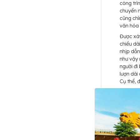
công trìn
chuyển m
cũng chí
văn hóa 
Được xây
chiều dà
nhịp dẫn
như vậy 
người đi
lượn dài
Cụ thể, 