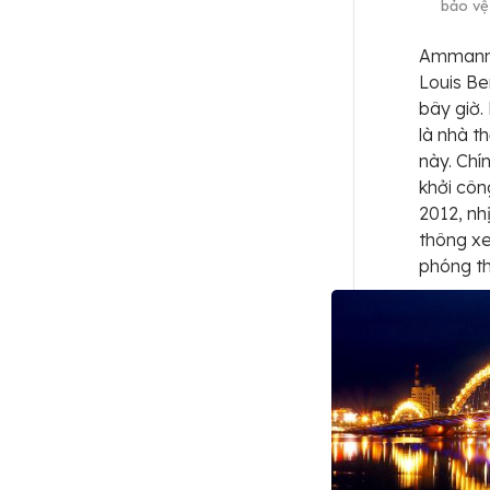
bảo vệ
Ammann 
Louis Be
bây giờ.
là nhà t
này. Chí
khởi cô
2012, nh
thông xe
phóng th