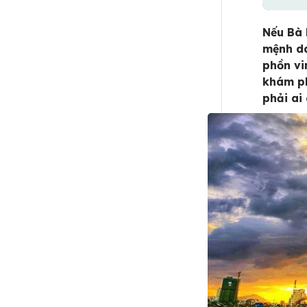
Nếu Bà 
mệnh da
phồn vi
khám p
phải ai