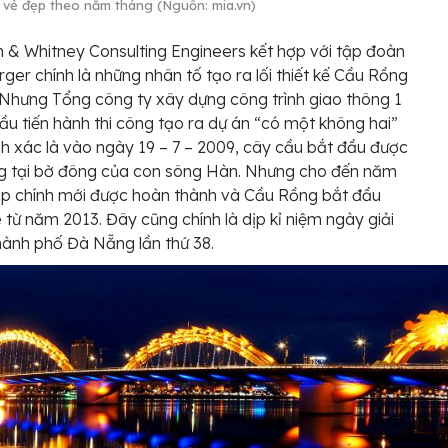
 vẻ đẹp theo năm tháng (Nguồn: mia.vn)
& Whitney Consulting Engineers kết hợp với tập đoàn
rger chính là những nhân tố tạo ra lối thiết kế Cầu Rồng
 Nhưng Tổng công ty xây dựng công trình giao thông 1
hầu tiến hành thi công tạo ra dự án “có một không hai”
nh xác là vào ngày 19 – 7 – 2009, cây cầu bắt đầu được
ng tại bờ đông của con sông Hàn. Nhưng cho đến năm
ịp chính mới được hoàn thành và Cầu Rồng bắt đầu
 từ năm 2013. Đây cũng chính là dịp kỉ niệm ngày giải
ành phố Đà Nẵng lần thứ 38.