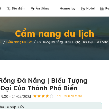
t
Địa điểm
Ăn Uống
Homestay
Hotel
Re
Cẩm nang du lịch
/
/
hủ
Cẩm Nang Du Lịch
Cầu Rồng Đà Nẵng | Biểu Tượng Thời Đại Của Thành
Rồng Đà Nẵng | Biểu Tượng
 Đại Của Thành Phố Biển
9:00 - 24/05/2023
4/5 - (38 bình chọn)
hứ Tự Sắp Xếp