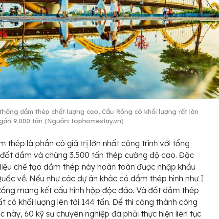
 thống dầm thép chất lượng cao, Cầu Rồng có khối lượng rất lớn
i gần 9.000 tấn (Nguồn: tophomestay.vn)
 thép là phần có giá trị lớn nhất công trình với tổng
 đốt dầm và chừng 3.500 tấn thép cường độ cao. Đặc
t liệu chế tạo dầm thép này hoàn toàn được nhập khẩu
uốc về. Nếu như các dự án khác có dầm thép hình như I
Rồng mang kết cấu hình hộp độc đáo. Và đốt dầm thép
t có khối lượng lên tới 144 tấn. Để thi công thành công
 này, 60 kỹ sư chuyên nghiệp đã phải thực hiện liên tục