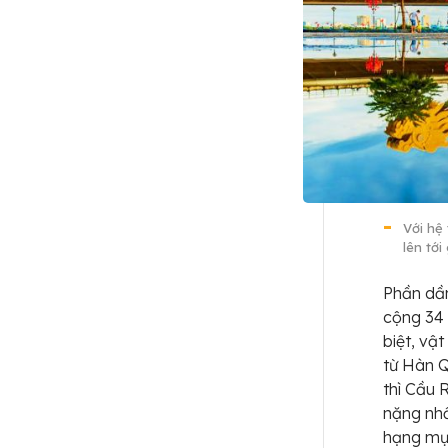
Với hệ
lên tớ
Phần dầm
cộng 34
biệt, vậ
từ Hàn Q
thì Cầu 
nặng nhấ
hạng mục