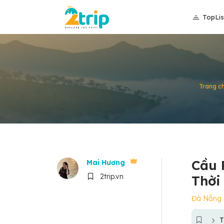
TopLis
Trang c
Cầu 
Mai Hương
2trip.vn
Thời
Đà Nẵng
T