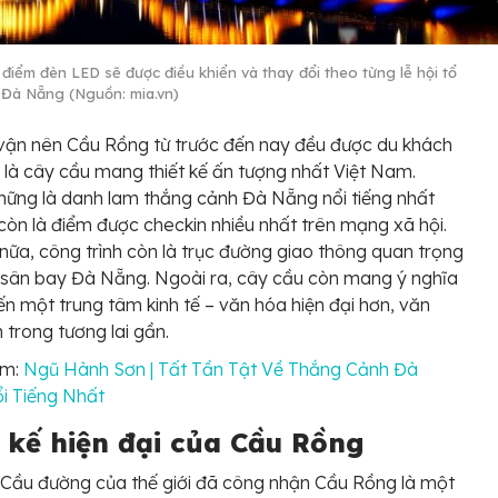
điểm đèn LED sẽ được điều khiển và thay đổi theo từng lễ hội tổ
 Đà Nẵng (Nguồn: mia.vn)
 vận nên Cầu Rồng từ trước đến nay đều được du khách
 là cây cầu mang thiết kế ấn tượng nhất Việt Nam.
ững là danh lam thắng cảnh Đà Nẵng nổi tiếng nhất
òn là điểm được checkin nhiều nhất trên mạng xã hội.
nữa, công trình còn là trục đường giao thông quan trọng
sân bay Đà Nẵng. Ngoài ra, cây cầu còn mang ý nghĩa
n một trung tâm kinh tế – văn hóa hiện đại hơn, văn
 trong tương lai gần.
êm:
Ngũ Hành Sơn | Tất Tần Tật Về Thắng Cảnh Đà
i Tiếng Nhất
t kế hiện đại của Cầu Rồng
 Cầu đường của thế giới đã công nhận Cầu Rồng là một