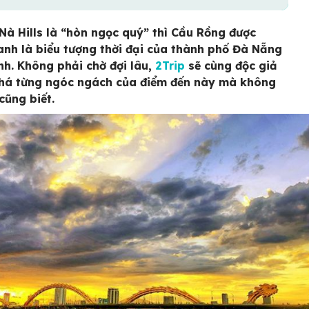
Nà Hills là “hòn ngọc quý” thì Cầu Rồng được
nh là biểu tượng thời đại của thành phố Đà Nẵng
nh. Không phải chờ đợi lâu,
2Trip
sẽ cùng độc giả
há từng ngóc ngách của điểm đến này mà không
 cũng biết.