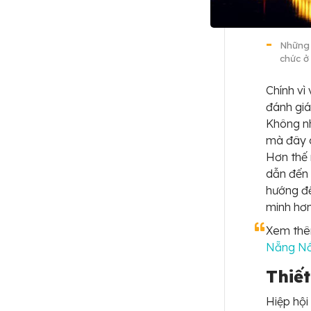
Những 
chức ở
Chính vì
đánh giá
Không nh
mà đây c
Hơn thế 
dẫn đến 
hướng đế
minh hơn
Xem th
Nẵng Nổ
Thiế
Hiệp hội