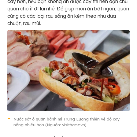
cay hơn, nếu bạn không ăn được cay thì nên dặn chủ
quán cho ít ớt lại nhé. Để giúp món ăn bớt ngán, quán
cũng có các loại rau sống ăn kèm theo như dưa
chuột, rau mùi.
Nước sốt ở quán bánh mì Trung Lương thiên về độ cay
nồng nhiều hơn (Nguồn: visithcmc.vn)