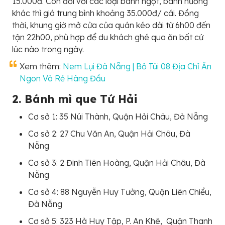
15.000đ. Còn đối với các loại bánh ngọt, bánh nướng
khác thì giá trung bình khoảng 35.000đ/ cái. Đồng
thời, khung giờ mở cửa của quán kéo dài từ 6h00 đến
tận 22h00, phù hợp để du khách ghé qua ăn bất cứ
lúc nào trong ngày.
Xem thêm:
Nem Lụi Đà Nẵng | Bỏ Túi 08 Địa Chỉ Ăn
Ngon Và Rẻ Hàng Đầu
2. Bánh mì que Tứ Hải
Cơ sở 1: 35 Núi Thành, Quận Hải Châu, Đà Nẵng
Cơ sở 2: 27 Chu Văn An, Quận Hải Châu, Đà
Nẵng
Cơ sở 3: 2 Đinh Tiên Hoàng, Quận Hải Châu, Đà
Nẵng
Cơ sở 4: 88 Nguyễn Huy Tưởng, Quận Liên Chiểu,
Đà Nẵng
Cơ sở 5: 323 Hà Huy Tập, P. An Khê, Quận Thanh