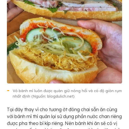
Vỏ bánh mì luôn được quán giữ nóng hổi và có độ giòn rụm
nhất định (Nguồn: blogdulich.net)
Tại đây thay vì cho tương ớt đóng chai sẵn ăn cùng
với bánh mì thì quán lại sử dụng phần nước chan riêng
được pha theo bí kíp riêng. Nên bánh khi ăn sẽ có vị