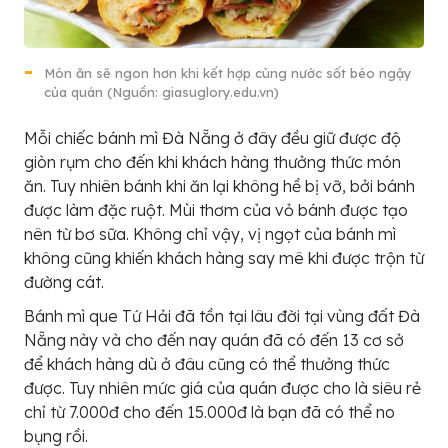
Món ăn sẽ ngon hơn khi kết hợp cùng nước sốt béo ngậy
của quán (Nguồn: giasuglory.edu.vn)
Mỗi chiếc bánh mì Đà Nẵng ở đây đều giữ được độ
giòn rụm cho đến khi khách hàng thưởng thức món
ăn. Tuy nhiên bánh khi ăn lại không hề bị vỡ, bởi bánh
được làm đặc ruột. Mùi thơm của vỏ bánh được tạo
nên từ bơ sữa. Không chỉ vậy, vị ngọt của bánh mì
không cũng khiến khách hàng say mê khi được trộn từ
đường cát.
Bánh mì que Tứ Hải đã tồn tại lâu đời tại vùng đất Đà
Nẵng này và cho đến nay quán đã có đến 13 cơ sở
để khách hàng dù ở đâu cũng có thể thưởng thức
được. Tuy nhiên mức giá của quán được cho là siêu rẻ
chỉ từ 7.000đ cho đến 15.000đ là bạn đã có thể no
bụng rồi.