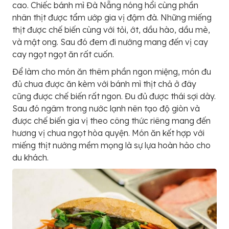
cao. Chiếc bánh mì Đà Nẵng nóng hổi cùng phần
nhân thịt được tẩm ướp gia vị đậm đà. Những miếng
thịt được chế biến cùng với tỏi, ớt, dầu hào, dầu mè,
và mật ong. Sau đó đem đi nướng mang đến vị cay
cay ngọt ngọt ăn rất cuốn.
Để làm cho món ăn thêm phần ngon miệng, món đu
đủ chua được ăn kèm với bánh mì thịt chả ở đây
cũng được chế biến rất ngon. Đu đủ được thái sợi dày.
Sau đó ngâm trong nước lạnh nên tạo độ giòn và
được chế biến gia vị theo công thức riêng mang đến
hương vị chua ngọt hòa quyện. Món ăn kết hợp với
miếng thịt nướng mềm mọng là sự lựa hoàn hảo cho
du khách.