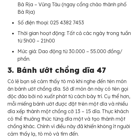
Bà Rịa – Vũng Tàu (ngay cổng chào thành phố
Bà Rịa)
Số điện thoại: 025 4382 7453
Thời gian hoạt động: Tất cả các ngày trong tuần
từ 5h00 – 21h00
Mức giá: Dao động từ 30.000 – 55.000 đồng/
phần.
3. Bánh ướt chồng dĩa 47
Có lẽ bạn sẽ cảm thấy tò mò khi nghe đến tên món
ăn bánh ướt chồng dĩa. Sở dĩ món ăn này có tên gọi
độc đáo bởi nó xuất phát từ cách bày trí. Cụ thể hơn,
mỗi miếng bánh ướt được đặt trên một dĩa và nhiều
dĩa xếp thành một chồng cỡ 13 – 15 dĩa. Thực khách
có thể thưởng thức từng dĩa một và tạo thành một
chồng khác. Chính vì điều này đã khiến không ít người
cảm thấy lạ, tò mò và tìm đến.