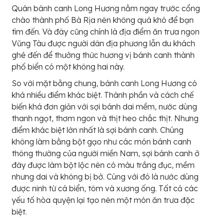
Quán bánh canh Long Hương nằm ngay trước cổng
chào thành phố Bà Rịa nên không quá khó để bạn
tìm đến. Và đây cũng chính là địa điểm ăn trưa ngon
Vũng Tàu được người dân địa phương lẫn du khách
ghé đến để thưởng thức hương vị bánh canh thành
phố biển có một không hai này.
So với mặt bằng chung, bánh canh Long Hương có
khá nhiều điểm khác biệt. Thành phần và cách chế
biến khá đơn giản với sợi bánh dai mềm, nước dùng
thanh ngọt, thơm ngon và thịt heo chắc thịt. Nhưng
điểm khác biệt lớn nhất là sợi bánh canh. Chúng
không làm bằng bột gạo như các món bánh canh
thông thường của người miền Nam, sợi bánh canh ở
đây được làm bột lộc nên có màu trắng đục, mềm
nhưng dai và không bị bở. Cùng với đó là nước dùng
được ninh từ cá biển, tôm và xương ống. Tất cả các
yếu tố hòa quyện lại tạo nên một món ăn trưa đặc
biệt.