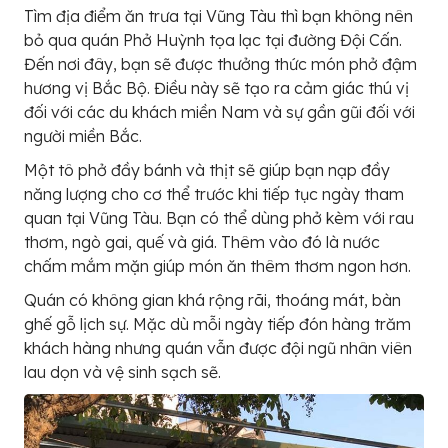
Tìm địa điểm ăn trưa tại Vũng Tàu thì bạn không nên
bỏ qua quán Phở Huỳnh tọa lạc tại đường Đội Cấn.
Đến nơi đây, bạn sẽ được thưởng thức món phở đậm
hương vị Bắc Bộ. Điều này sẽ tạo ra cảm giác thú vị
đối với các du khách miền Nam và sự gần gũi đối với
người miền Bắc.
Một tô phở đầy bánh và thịt sẽ giúp bạn nạp đầy
năng lượng cho cơ thể trước khi tiếp tục ngày tham
quan tại Vũng Tàu. Bạn có thể dùng phở kèm với rau
thơm, ngò gai, quế và giá. Thêm vào đó là nước
chấm mắm mặn giúp món ăn thêm thơm ngon hơn.
Quán có không gian khá rộng rãi, thoáng mát, bàn
ghế gỗ lịch sự. Mặc dù mỗi ngày tiếp đón hàng trăm
khách hàng nhưng quán vẫn được đội ngũ nhân viên
lau dọn và vệ sinh sạch sẽ.