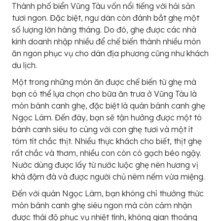
Thành phố biển Vũng Tàu vốn nổi tiếng với hải sản
tươi ngon. Đặc biệt, ngư dân còn đánh bắt ghẹ một
số lượng lớn hàng tháng. Do đó, ghẹ được các nhà
kinh doanh nhập nhiều để chế biến thành nhiều món
ăn ngon phục vụ cho dân địa phương cũng như khách
du lịch.
Một trong những món ăn được chế biến từ ghẹ mà
bạn có thể lựa chọn cho bữa ăn trưa ở Vũng Tàu là
món bánh canh ghẹ, đặc biệt là quán bánh canh ghẹ
Ngọc Lâm. Đến đây, bạn sẽ tận hưởng được một tô
bánh canh siêu to cùng với con ghẹ tươi và một ít
tôm tít chắc thịt. Nhiều thực khách cho biết, thịt ghẹ
rất chắc và thơm, nhiều con còn có gạch béo ngậy.
Nước dùng được lấy từ nước luộc ghẹ nên hương vị
khá đậm đà và được người chủ nêm nếm vừa miệng.
Đến với quán Ngọc Lâm, bạn không chỉ thưởng thức
món bánh canh ghẹ siêu ngon mà còn cảm nhận
được thái độ phục vụ nhiệt tình, không gian thoáng