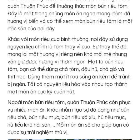
quán Thuận Phúc để thưởng thức món bún riêu tôm.
Đây là một trong những món ăn ngon mang đậm đà
hương vị biển và có thể xem món bún riêu tôm là một
đặc sản của nơi đây.
Khác với món riêu cua bình thường, nơi đây sử dụng
nguyên liệu chính là tôm thay vì cua. Sự thay thế đó
mang lại một hương vị riêng nên khá mới mẻ nhưng
vẫn giữ được hương vị thơm ngon. Một tô bún riêu
tôm, bạn có thể dùng chả tôm, đậu hũ, chả giò và
thịt heo. Dùng thêm một ít rau sống ăn kèm để tránh
bị ngán. Tất cả nguyên liệu hòa vào nhau tạo thành
một món ăn cực kỳ cuốn hút.
Ngoài món bún riêu tôm, quán Thuận Phúc còn phục
vụ nhiều món ăn khác nhằm tạo sự đa dạng như bún
riêu chả, bún riêu mực, bún riêu xá xíu, hủ tiếu mực,
hủ tiếu khô hải sản,… Mỗi món ăn sẽ cho giúp bạn có
được sự trải nghiệm thú vị.