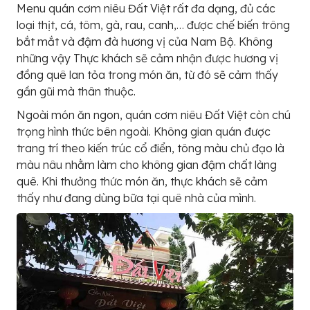
Menu quán cơm niêu Đất Việt rất đa dạng, đủ các
loại thịt, cá, tôm, gà, rau, canh,… được chế biến trông
bắt mắt và đậm đà hương vị của Nam Bộ. Không
những vậy Thực khách sẽ cảm nhận được hương vị
đồng quê lan tỏa trong món ăn, từ đó sẽ cảm thấy
gần gũi mà thân thuộc.
Ngoài món ăn ngon, quán cơm niêu Đất Việt còn chú
trọng hình thức bên ngoài. Không gian quán được
trang trí theo kiến trúc cổ điển, tông màu chủ đạo là
màu nâu nhằm làm cho không gian đậm chất làng
quê. Khi thưởng thức món ăn, thực khách sẽ cảm
thấy như đang dùng bữa tại quê nhà của mình.