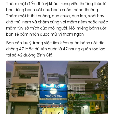
Thêm một điểm thú vị khác trong việc thưởng thức là
bạn dùng bánh ướt như bánh cuốn thông thường.
Thêm một ít thịt nướng, dưa chua, dưa leo, xoài hay
chả thủ, nem và chấm cùng với mắm nêm hoặc nước
mắm tùy sở thích của mỗi người. Mỗi miếng bánh ướt
bạn sẽ cảm nhận được mùi vị thơm ngon.
Bạn cần lưu ý trong việc tìm kiếm quán bánh ướt dĩa
chồng 47. Mặc dù tên quán là 47 nhưng quán tọa lạc
tại số 42 đường Bình Giã.