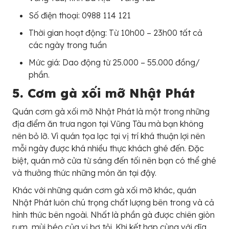
Số điện thoại: 0988 114 121
Thời gian hoạt động: Từ 10h00 – 23h00 tất cả
các ngày trong tuần
Mức giá: Dao động từ 25.000 – 55.000 đồng/
phần.
5. Cơm gà xối mỡ Nhật Phát
Quán cơm gà xối mỡ Nhật Phát là một trong những
địa điểm ăn trưa ngon tại Vũng Tàu mà bạn không
nên bỏ lỡ. Vì quán tọa lạc tại vị trí khá thuận lợi nên
mỗi ngày được khá nhiều thực khách ghé đến. Đặc
biệt, quán mở cửa từ sáng đến tối nên bạn có thể ghé
và thưởng thức những món ăn tại đậy.
Khác với những quán cơm gà xối mỡ khác, quán
Nhật Phát luôn chú trọng chất lượng bên trong và cả
hình thức bên ngoài. Nhất là phần gà được chiên giòn
rụm, mùi béo của vị bơ tỏi. Khi kết hợp cùng với dĩa