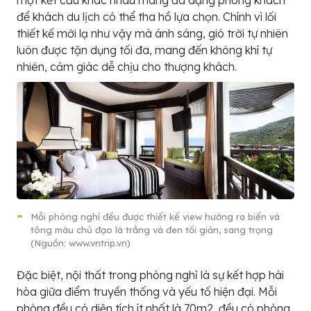
để khách du lịch có thể tha hồ lựa chọn. Chính vì lối
thiết kế mới lạ như vậy mà ánh sáng, gió trời tự nhiên
luôn được tận dụng tối đa, mang đến không khí tự
nhiên, cảm giác dễ chịu cho thượng khách.
Mỗi phòng nghỉ đều được thiết kế view hướng ra biển và
tông màu chủ đạo là trắng và đen tối giản, sang trọng
(Nguồn: www.vntrip.vn)
Đặc biệt, nội thất trong phòng nghỉ là sự kết hợp hài
hòa giữa điểm truyền thống và yếu tố hiện đại. Mỗi
phòng đều có diện tích ít nhất là 70m2, đều có phòng