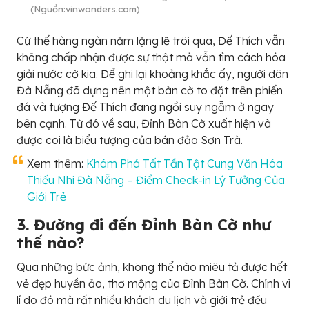
(Nguồn:vinwonders.com)
Cứ thế hàng ngàn năm lặng lẽ trôi qua, Đế Thích vẫn
không chấp nhận được sự thật mà vẫn tìm cách hóa
giải nước cờ kia. Để ghi lại khoảng khắc ấy, người dân
Đà Nẵng đã dựng nên một bàn cờ to đặt trên phiến
đá và tượng Đế Thích đang ngồi suy ngẫm ở ngay
bên cạnh. Từ đó về sau, Đỉnh Bàn Cờ xuất hiện và
được coi là biểu tượng của bán đảo Sơn Trà.
Xem thêm:
Khám Phá Tất Tần Tật Cung Văn Hóa
Thiếu Nhi Đà Nẵng – Điểm Check-in Lý Tưởng Của
Giới Trẻ
3. Đường đi đến Đỉnh Bàn Cờ như
thế nào?
Qua những bức ảnh, không thể nào miêu tả được hết
vẻ đẹp huyền ảo, thơ mộng của Đình Bàn Cờ. Chính vì
lí do đó mà rất nhiều khách du lịch và giới trẻ đều