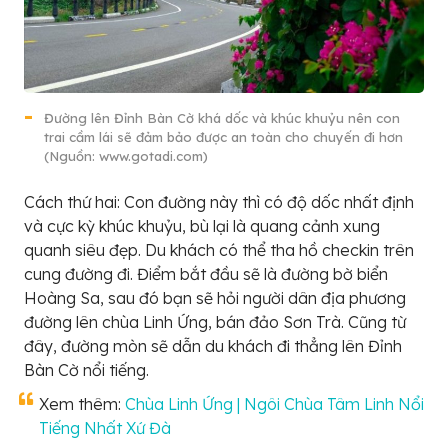
Đường lên Đỉnh Bàn Cờ khá dốc và khúc khuỷu nên con
trai cầm lái sẽ đảm bảo được an toàn cho chuyến đi hơn
(Nguồn: www.gotadi.com)
Cách thứ hai: Con đường này thì có độ dốc nhất định
và cực kỳ khúc khuỷu, bù lại là quang cảnh xung
quanh siêu đẹp. Du khách có thể tha hồ checkin trên
cung đường đi. Điểm bắt đầu sẽ là đường bờ biển
Hoàng Sa, sau đó bạn sẽ hỏi người dân địa phương
đường lên chùa Linh Ứng, bán đảo Sơn Trà. Cũng từ
đây, đường mòn sẽ dẫn du khách đi thẳng lên Đỉnh
Bàn Cờ nổi tiếng.
Xem thêm:
Chùa Linh Ứng | Ngôi Chùa Tâm Linh Nổi
Tiếng Nhất Xứ Đà