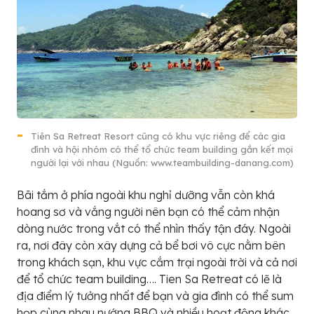
Tiên Sa Retreat Resort cũng có khu vực riêng để các gia
đình và hội nhóm có thể tổ chức team building gắn kết mọi
người lại với nhau (Nguồn: www.teambuilding-danang.com)
Bãi tắm ở phía ngoài khu nghỉ dưỡng vẫn còn khá
hoang sơ và vắng người nên bạn có thể cảm nhận
dòng nước trong vắt có thể nhìn thấy tận đáy. Ngoài
ra, nơi đây còn xây dựng cả bể bơi vô cực nằm bên
trong khách sạn, khu vực cắm trại ngoài trời và cả nơi
để tổ chức team building…. Tien Sa Retreat có lẽ là
địa điểm lý tưởng nhất để bạn và gia đình có thể sum
họp cùng nhau nướng BBQ và nhiều hoạt động khác.