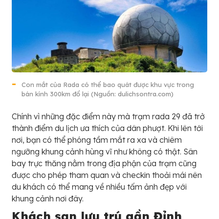
Con mắt của Rada có thể bao quát được khu vực trong
bán kính 300km đổ lại (Nguồn: dulichsontra.com)
Chính vì những đặc điểm này mà trạm rada 29 đã trở
thành điểm du lịch ưa thích của dân phượt. Khi lên tới
nơi, bạn có thể phóng tầm mắt ra xa và chiêm
ngưỡng khung cảnh hùng vĩ như không có thật. Sân
bay trực thăng nằm trong địa phận của trạm cũng
được cho phép tham quan và checkin thoải mái nên
du khách có thể mang về nhiều tấm ảnh đẹp với
khung cảnh nơi đây.
Khách sạn lưu trú gần Đỉnh