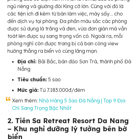
ngủ riêng và giường đôi King cỡ lớn. Cùng với đó là
các tiện ích đi kèm từ bàn làm việc, máy sấy… cho
đến dịch vụ tại phòng. Đa phần màu sắc các phòng
được sử dụng là trắng và đen, vừa đơn giản mà vẫn
toát lên được sự sang trọng vốn có. Ngoài ra, mỗi
phòng nghỉ còn được trang bị cả ban công view
hướng thẳng ra biển vô cùng lãng mạn.
Địa chỉ:
Bãi Bắc, bán đảo Sơn Trà, thành phố Đà
Nẵng
Tiêu chuẩn:
5 sao
Mức giá:
Từ 7.183.000đ/đêm
Xem thêm:
Nhà Hàng 5 Sao Đà Nẵng | Top 9 Địa
Chỉ Sang Trọng Bậc Nhất
2. Tiên Sa Retreat Resort Da Nang
– Khu nghỉ dưỡng lý tưởng bên bờ
biển