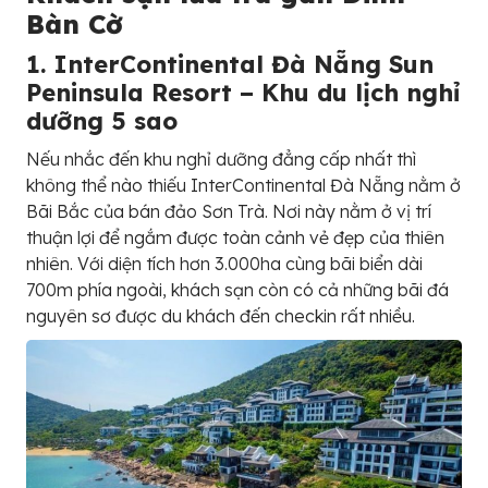
Bàn Cờ
1. InterContinental Đà Nẵng Sun
Peninsula Resort – Khu du lịch nghỉ
dưỡng 5 sao
Nếu nhắc đến khu nghỉ dưỡng đẳng cấp nhất thì
không thể nào thiếu InterContinental Đà Nẵng nằm ở
Bãi Bắc của bán đảo Sơn Trà. Nơi này nằm ở vị trí
thuận lợi để ngắm được toàn cảnh vẻ đẹp của thiên
nhiên. Với diện tích hơn 3.000ha cùng bãi biển dài
700m phía ngoài, khách sạn còn có cả những bãi đá
nguyên sơ được du khách đến checkin rất nhiều.