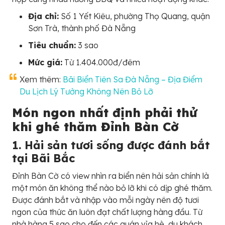
Địa chỉ:
Số 1 Yết Kiêu, phường Thọ Quang, quận
Sơn Trà, thành phố Đà Nẵng
Tiêu chuẩn:
3 sao
Mức giá:
Từ 1.404.000đ/đêm
Xem thêm:
Bãi Biển Tiên Sa Đà Nẵng – Địa Điểm
Du Lịch Lý Tưởng Không Nên Bỏ Lỡ
Món ngon nhất định phải thử
khi ghé thăm Đỉnh Bàn Cờ
1. Hải sản tươi sống được đánh bắt
tại Bãi Bắc
Đỉnh Bàn Cờ có view nhìn ra biển nên hải sản chính là
một món ăn không thể nào bỏ lỡ khi có dịp ghé thăm.
Được đánh bắt và nhập vào mỗi ngày nên độ tươi
ngon của thức ăn luôn đạt chất lượng hàng đầu. Từ
nhà hàng 5 sao cho đến các quán vỉa hè, du khách