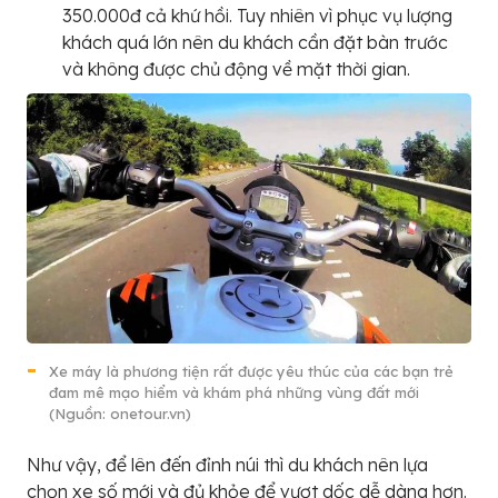
350.000đ cả khứ hồi. Tuy nhiên vì phục vụ lượng
khách quá lớn nên du khách cần đặt bàn trước
và không được chủ động về mặt thời gian.
Xe máy là phương tiện rất được yêu thúc của các bạn trẻ
đam mê mạo hiểm và khám phá những vùng đất mới
(Nguồn: onetour.vn)
Như vậy, để lên đến đỉnh núi thì du khách nên lựa
chọn xe số mới và đủ khỏe để vượt dốc dễ dàng hơn.