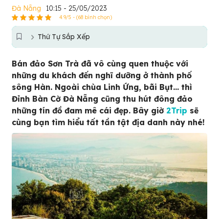
Đà Nẵng
10:15 - 25/05/2023
4.9/5 - (68 bình chọn)
Thứ Tự Sắp Xếp
Bán đảo Sơn Trà đã vô cùng quen thuộc với
những du khách đến nghĩ dưỡng ở thành phố
sông Hàn. Ngoài chùa Linh Ứng, bãi Bụt… thì
Đỉnh Bàn Cờ Đà Nẵng cũng thu hút đông đảo
những tín đồ đam mê cái đẹp. Bây giờ
2Trip
sẽ
cùng bạn tìm hiểu tất tần tật địa danh này nhé!