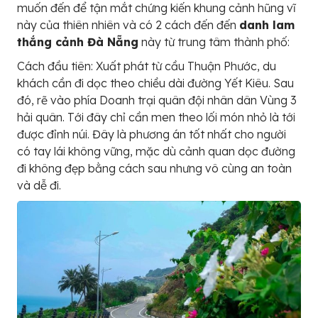
muốn đến để tận mắt chứng kiến khung cảnh hũng vĩ
này của thiên nhiên và có 2 cách đến đến
danh lam
thắng cảnh Đà Nẵng
này từ trung tâm thành phố:
Cách đầu tiên: Xuất phát từ cầu Thuận Phước, du
khách cần đi dọc theo chiều dài đường Yết Kiêu. Sau
đó, rẽ vào phía Doanh trại quân đội nhân dân Vùng 3
hải quân. Tới đây chỉ cần men theo lối món nhỏ là tới
được đỉnh núi. Đây là phương án tốt nhất cho người
có tay lái không vững, mặc dù cảnh quan dọc đường
đi không đẹp bằng cách sau nhưng vô cùng an toàn
và dễ đi.