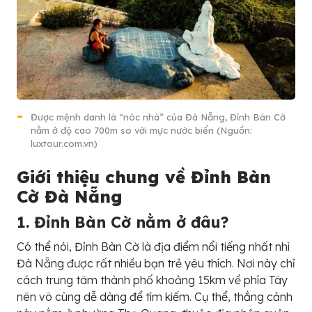
Được mệnh danh là “nóc nhà” của Đà Nẵng, Đỉnh Bàn Cờ
nằm ở độ cao 700m so với mực nước biển (Nguồn:
luxtour.com.vn)
Giới thiệu chung về Đỉnh Bàn
Cờ Đà Nẵng
1. Đỉnh Bàn Cờ nằm ở đâu?
Có thể nói, Đỉnh Bàn Cờ là địa điểm nổi tiếng nhất nhì
Đà Nẵng được rất nhiều bạn trẻ yêu thích. Nơi này chỉ
cách trung tâm thành phố khoảng 15km về phía Tây
nên vô cùng dễ dàng để tìm kiếm. Cụ thể, thắng cảnh