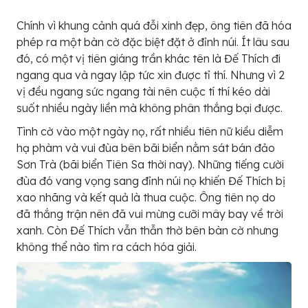
Chính vì khung cảnh quá đỗi xinh đẹp, ông tiên đã hóa
phép ra một bàn cờ đặc biệt đặt ở đỉnh núi. Ít lâu sau
đó, có một vị tiên giáng trần khác tên là Đế Thích đi
ngang qua và ngay lập tức xin được tỉ thí. Nhưng vì 2
vị đều ngang sức ngang tài nên cuộc tí thí kéo dài
suốt nhiều ngày liền mà không phân thắng bại được.
Tình cờ vào một ngày nọ, rất nhiều tiên nữ kiều diễm
hạ phàm và vui đùa bên bãi biển nằm sát bán đảo
Sơn Trà (bãi biển Tiên Sa thời nay). Những tiếng cười
đùa đó vang vọng sang đỉnh núi nọ khiến Đế Thích bị
xao nhãng và kết quả là thua cuộc. Ông tiên nọ do
đã thắng trận nên đã vui mừng cưỡi mây bay về trời
xanh. Còn Đế Thích vẫn thẫn thờ bên bàn cờ nhưng
không thể nào tìm ra cách hóa giải.