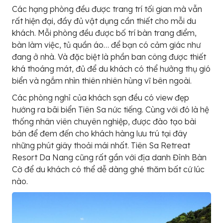
Các hạng phòng đều được trang trí tối gian mà vẫn
rất hiện đại, đầy đủ vật dụng cần thiết cho mỗi du
khách. Mỗi phòng đều được bố trí bàn trang điểm,
bàn làm việc, tủ quần áo… để bạn có cảm giác như
đang ở nhà. Và đặc biệt là phần ban công được thiết
khá thoáng mát, đủ để du khách có thể hưởng thụ gió
biển và ngắm nhìn thiên nhiên hùng vĩ bên ngoài.
Các phòng nghỉ của khách sạn đều có view đẹp
hướng ra bãi biển Tiên Sa nức tiếng. Cùng với đó là hệ
thống nhân viên chuyên nghiệp, được đào tạo bài
bản để đem đến cho khách hàng lưu trú tại đây
những phút giây thoải mái nhất. Tiên Sa Retreat
Resort Da Nang cũng rất gần với địa danh Đỉnh Bàn
Cờ để du khách có thể dễ dàng ghé thăm bất cứ lúc
nào.