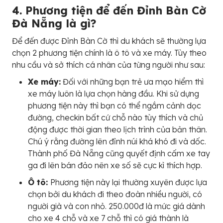
4. Phương tiện để đến Đỉnh Bàn Cờ
Đà Nẵng là gì?
Để đến được Đỉnh Bàn Cờ thì du khách sẽ thường lựa
chọn 2 phương tiện chính là ô tô và xe máy. Tùy theo
nhu cầu và sở thích cá nhân của từng người như sau:
Xe máy:
Đối với những bạn trẻ ưa mạo hiểm thì
xe máy luôn là lựa chọn hàng đầu. Khi sử dựng
phương tiện này thì bạn có thể ngắm cảnh dọc
đường, checkin bất cứ chỗ nào tùy thích và chủ
động được thời gian theo lịch trình của bản thân.
Chú ý rằng đường lên đỉnh núi khá khó đi và dốc.
Thành phố Đà Nẵng cũng quyết định cấm xe tay
ga đi lên bán đảo nên xe số sẽ cực kì thích hợp.
Ô tô:
Phương tiện này lại thường xuyên được lựa
chọn bởi du khách đi theo đoàn nhiều người, có
người già và con nhỏ. 250.000đ là mức giá dành
cho xe 4 chỗ và xe 7 chỗ thì có giá thành là