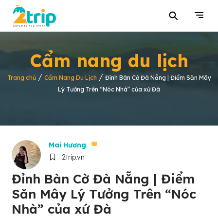
⚲
Cẩm nang du lịch
/
/
Trang chủ
Cẩm Nang Du Lịch
Đỉnh Bàn Cờ Đà Nẵng | Điểm Săn Mây
Lý Tưởng Trên “Nóc Nhà” của xứ Đà
Mai Hương
2trip.vn
Đỉnh Bàn Cờ Đà Nẵng | Điểm
Săn Mây Lý Tưởng Trên “Nóc
Nhà” của xứ Đà