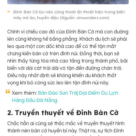
Đỉnh Bàn Cờ lúc nào cũng thoát ẩn thoắt hiện trong biển
mây mờ ảo, huyền diệu (Nguồn: vinwonders.com)
Chính vì chiều cao đó của Đỉnh Bàn Cờ mà con đường
lên cũng không hề bằng phẳng. Khách du lịch sẽ phải
leo qua một con dốc khá cao để có thể tận mắt
chứng kiến bàn cờ trên đỉnh núi. Đồng thời, bạn sẽ
nhìn thấy từng tòa nhà cao tầng trong thành phố, bãi
biển với dải cát trải dài vô tận đến đường chân trời.
Điều này nhất định sẽ không khiến du khách thất
vọng khi bỏ công sức leo lên tận đỉnh núi này.
Xem thêm:
Bán Đảo Sơn Trà| Địa Điểm Du Lịch
Hàng Đầu Đà Nẵng
2. Truyền thuyết về Đỉnh Bàn Cờ
Chắc hẳn ai cũng sẽ thắc mắc về truyền thuyết hình
thành nên bàn cờ huyền bí này. Thật ra, sự tích Đỉnh