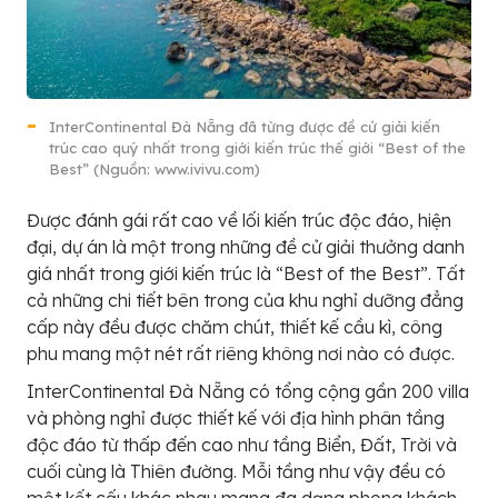
InterContinental Đà Nẵng đã từng được đề cử giải kiến
trúc cao quý nhất trong giới kiến trúc thế giới “Best of the
Best” (Nguồn: www.ivivu.com)
Được đánh gái rất cao về lối kiến trúc độc đáo, hiện
đại, dự án là một trong những đề cử giải thưởng danh
giá nhất trong giới kiến trúc là “Best of the Best”. Tất
cả những chi tiết bên trong của khu nghỉ dưỡng đẳng
cấp này đều được chăm chút, thiết kế cầu kì, công
phu mang một nét rất riêng không nơi nào có được.
InterContinental Đà Nẵng có tổng cộng gần 200 villa
và phòng nghỉ được thiết kế với địa hình phân tầng
độc đáo từ thấp đến cao như tầng Biển, Đất, Trời và
cuối cùng là Thiên đường. Mỗi tầng như vậy đều có
một kết cấu khác nhau mang đa dạng phong khách