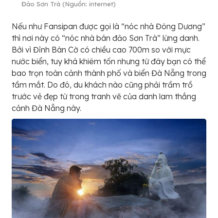
Đảo Sơn Trà (Nguồn: internet)
Nếu như Fansipan được gọi là “nóc nhà Đông Dương”
thì nơi này có “nóc nhà bán đảo Sơn Trà” lừng danh.
Bởi vì Đỉnh Bàn Cờ có chiều cao 700m so với mực
nước biển, tuy khá khiêm tốn nhưng từ đây bạn có thể
bao trọn toàn cảnh thành phố và biển Đà Nẵng trong
tầm mắt. Do đó, du khách nào cũng phải trầm trồ
trước vẻ đẹp từ trong tranh vẽ của danh lam thắng
cảnh Đà Nẵng này.