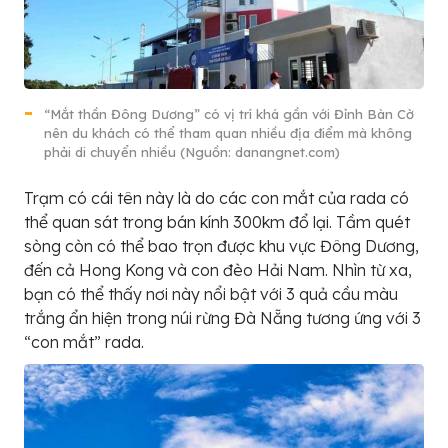
“Mắt thần Đông Dương” có vị trí khá gần với Đỉnh Bàn Cờ
nên du khách có thể tham quan nhiều địa điểm mà không
phải di chuyển nhiều (Nguồn: danangnet.com)
Trạm có cái tên này là do các con mắt của rada có
thể quan sát trong bán kính 300km đổ lại. Tầm quét
sòng còn có thể bao trọn được khu vực Đông Dương,
đến cả Hong Kong và con đèo Hải Nam. Nhìn từ xa,
bạn có thể thấy nơi này nổi bật với 3 quả cầu màu
trắng ẩn hiện trong núi rừng Đà Nẵng tương ứng với 3
“con mắt” rada.