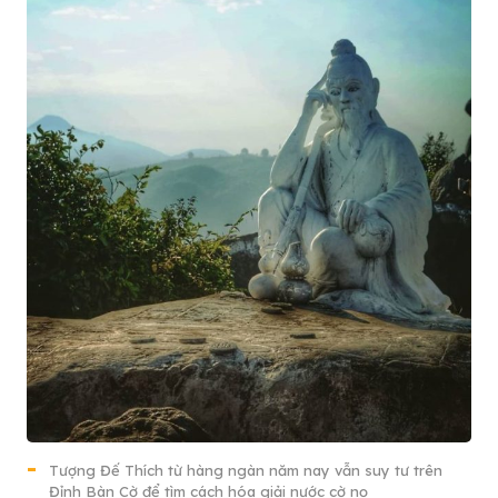
Tượng Đế Thích từ hàng ngàn năm nay vẫn suy tư trên
Đỉnh Bàn Cờ để tìm cách hóa giải nước cờ nọ