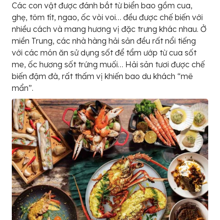
Các con vật được đánh bắt từ biển bao gồm cua,
ghẹ, tôm tít, ngao, ốc vòi voi… đều được chế biến với
nhiều cách và mang hương vị đặc trưng khác nhau. Ở
miền Trung, các nhà hàng hải sản đều rất nổi tiếng
với các món ăn sử dụng sốt để tẩm ướp từ cua sốt
me, ốc hương sốt trứng muối… Hải sản tươi được chế
biến đậm đà, rất thấm vị khiến bao du khách “mê
mẩn”.