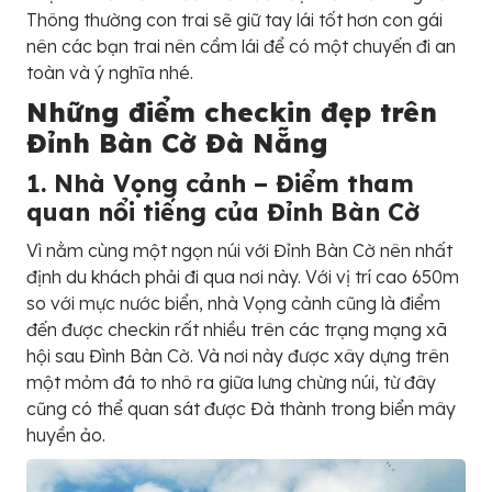
Thông thường con trai sẽ giữ tay lái tốt hơn con gái
nên các bạn trai nên cầm lái để có một chuyến đi an
toàn và ý nghĩa nhé.
Những điểm checkin đẹp trên
Đỉnh Bàn Cờ Đà Nẵng
1. Nhà Vọng cảnh – Điểm tham
quan nổi tiếng của Đỉnh Bàn Cờ
Vì nằm cùng một ngọn núi với Đỉnh Bàn Cờ nên nhất
định du khách phải đi qua nơi này. Với vị trí cao 650m
so với mực nước biển, nhà Vọng cảnh cũng là điểm
đến được checkin rất nhiều trên các trạng mạng xã
hội sau Đình Bàn Cờ. Và nơi này được xây dựng trên
một mỏm đá to nhô ra giữa lưng chừng núi, từ đây
cũng có thể quan sát được Đà thành trong biển mây
huyền ảo.