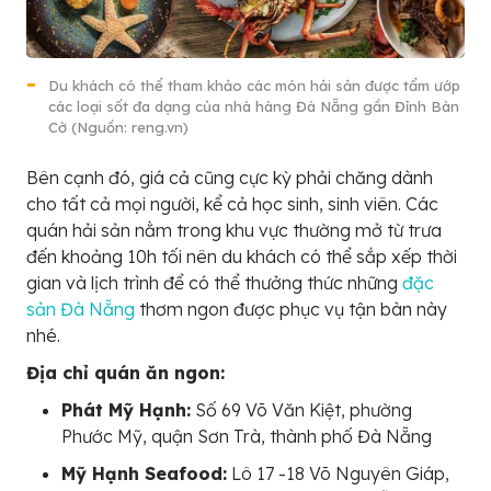
Du khách có thể tham khảo các món hải sản được tẩm ướp
các loại sốt đa dạng của nhà hàng Đà Nẵng gần Đỉnh Bàn
Cờ (Nguồn: reng.vn)
Bên cạnh đó, giá cả cũng cực kỳ phải chăng dành
cho tất cả mọi người, kể cả học sinh, sinh viên. Các
quán hải sản nằm trong khu vực thường mở từ trưa
đến khoảng 10h tối nên du khách có thể sắp xếp thời
gian và lịch trình để có thể thưởng thức những
đặc
sản Đà Nẵng
thơm ngon được phục vụ tận bàn này
nhé.
Địa chỉ quán ăn ngon:
Phát Mỹ Hạnh:
Số 69 Võ Văn Kiệt, phường
Phước Mỹ, quận Sơn Trà, thành phố Đà Nẵng
Mỹ Hạnh Seafood:
Lô 17 -18 Võ Nguyên Giáp,