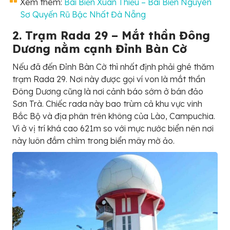
Xem thêm:
Bãi Biển Xuân Thiều – Bãi Biển Nguyên
Sơ Quyến Rũ Bậc Nhất Đà Nẵng
2. Trạm Rada 29 – Mắt thần Đông
Dương nằm cạnh Đỉnh Bàn Cờ
Nếu đã đến Đỉnh Bàn Cờ thì nhất định phải ghé thăm
trạm Rada 29. Nơi này được gọi ví von là mắt thần
Đông Dương cũng là nơi cảnh báo sớm ở bán đảo
Sơn Trà. Chiếc rada này bao trùm cả khu vực vinh
Bắc Bộ và địa phân trên không của Lào, Campuchia.
Vì ở vị trí khá cao 621m so với mực nước biển nên nơi
này luôn đắm chìm trong biển mây mờ ảo.