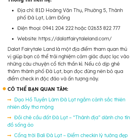
Địa chỉ: 81D Hoàng Văn Thụ, Phường 5, Thành
phố Đà Lạt, Lâm Đồng
Điện thoại:
0941 204 222
hoặc
02633 822 777
Website: https://dalatfairytaleland.com/
Dalat Fairytale Land là một địa điểm tham quan thú
vị giúp bạn có thể trải nghiệm cảm giác được lạc vào
những câu chuyện cổ tích thần kì. Nếu có dịp ghé
thăm thành phố Đà Lạt, bạn đọc đừng nên bỏ qua
điểm check in độc đáo và ấn tượng này.
CÓ THỂ BẠN QUAN TÂM:
Dạo Hồ Tuyền Lâm Đà Lạt ngắm cảnh sắc thiên
nhiên đầy thơ mộng
Đồi chè cầu đất Đà Lạt – “Thánh địa” dành cho tín
đồ sống ảo
Cổng trời Bali Đà Lạt – Điểm checkin lý tưởng đẹp