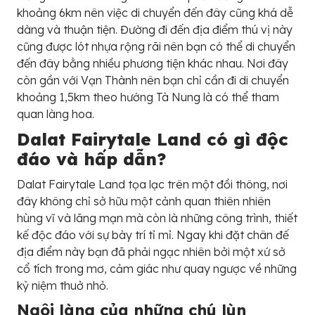
khoảng 6km nên việc di chuyển đến đây cũng khá dễ
dàng và thuận tiện. Đường đi đến địa điểm thú vị này
cũng được lót nhựa rộng rãi nên bạn có thể di chuyển
đến đây bằng nhiều phương tiện khác nhau. Nơi đây
còn gần với Vạn Thành nên bạn chỉ cần đi di chuyển
khoảng 1,5km theo hướng Tà Nung là có thể tham
quan làng hoa.
Dalat Fairytale Land có gì độc
đáo và hấp dẫn?
Dalat Fairytale Land tọa lạc trên một đồi thông, nơi
đây không chỉ sở hữu một cảnh quan thiên nhiên
hùng vĩ và lãng mạn mà còn là những công trình, thiết
kế độc đáo với sự bày trí tỉ mỉ. Ngay khi đặt chân đế
địa điểm này bạn đã phải ngạc nhiên bởi một xứ sở
cổ tích trong mơ, cảm giác như quay ngược về những
kỷ niệm thuở nhỏ.
Ngôi làng của những chú lùn