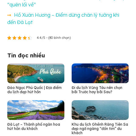
“quên lối về”
Hồ Xuân Hương – Điểm dừng chân lý tưởng khi
đến Đà Lạt
4.4/5 - (80 bình chọn)
Tin đọc nhiều
Đảo Ngọc Phú Quốc | Địa điểm
Đi du lịch Vũng Tàu nên chọn
du lịch đẹp hút hồn
bãi Trước hay bãi Sau?
Đà Lạt – Thành phố ngàn hoa
Khu du lịch Ghềnh Ráng Tiên Sa
hút hồn du khách
đẹp ngỡ ngàng “đốn tim” du
khách