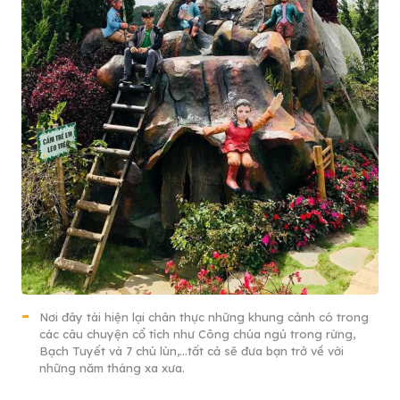
Nơi đây tái hiện lại chân thực những khung cảnh có trong
các câu chuyện cổ tích như Công chúa ngủ trong rừng,
Bạch Tuyết và 7 chú lùn,…tất cả sẽ đưa bạn trở về với
những năm tháng xa xưa.