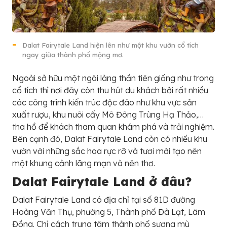
Dalat Fairytale Land hiện lên như một khu vườn cổ tích
ngay giữa thành phố mộng mơ.
Ngoài sở hữu một ngôi làng thần tiên giống như trong
cổ tích thì nơi đây còn thu hút du khách bởi rất nhiều
các công trình kiến trúc độc đáo như khu vực sản
xuất rượu, khu nuôi cấy Mô Đông Trùng Hạ Thảo,…
tha hồ để khách tham quan khám phá và trải nghiệm.
Bên cạnh đó, Dalat Fairytale Land còn có nhiều khu
vườn với những sắc hoa rực rỡ và tươi mới tạo nên
một khung cảnh lãng mạn và nên thơ.
Dalat Fairytale Land ở đâu?
Dalat Fairytale Land có địa chỉ tại số 81D đường
Hoàng Văn Thụ, phường 5, Thành phố Đà Lạt, Lâm
Đồng. Chỉ cách trung tâm thành phố sương mù