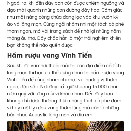
Ngoài ra, khi đến đây bạn còn được chiêm ngưỡng và
dạo mát quanh những con đường đầy hoa. Cảm giác
như một nàng công chúa đang lạc vào khu vườn kỳ
ảo và lãng mạn. Cùng ngồi nhâm nhi một tách cà phê
thơm ngon, mở vài trang sách để nhớ lại những năm
tháng ấu thơ. Đây chắc hẳn là một trải nghiệm khiến
bạn không thể nào quên được.
Hầm rượu vang Vĩnh Tiến
Sau khi đã vui chơi thoải mái tại các địa điểm cổ tích
lãng mạn thì bạn có thể dừng chân tại hầm rượu vang
Vĩnh Tiến để cùng nhâm nhi một vài hương vị thơm
ngon, đặc sắc. Nơi đây cất giữ khoảng 15.000 chai
rượu quý với từng mùi vị khác nhau. Đến đây bạn
không chỉ dược thưởng thức những tách cà phê đậm
vị hay một ly rượu vang thơm lừng mà còn là những
bản nhạc Acoustic lãng mạn và dịu êm.