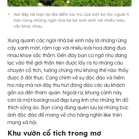
Nơi đây tái hiện lại địa điểm lưu trú của một bộ tộc người tí
hơn cùng những ngôi nhà bé bé xinh xinh với nhiều màu
sắc khác nhau.
Xung quanh các ngôi nhà bé xinh này là những rừng
cây xanh mát, rậm rạp với nhiều loài hoa đang đua
nhau khoe sắc thắm. Đến đây bạn cứ ngỡ như đang
lạc vào thế giới thần tiên được lấy ra từ những câu
chuyện cổ tích, tưởng chừng như không thế nào thấy
được ở đời thực. Cũng chính về sự độc đáo và hiếm
hoi này mà nơi đây thu hút đông đảo các du khách
gần xa đến tham quan. Ngoài ra, khung cảnh này
còn là một backgroud đẹp lung linh cho những tín đồ
thích sống ảo. Bạn cũng đừng quên lưu lại những bức
ảnh độc đáo để mang về cho hàng nghìn like trên
mạng xã hội.
Khu vườn cổ tích trong mơ