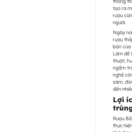
thông th
tạo ra m
rượu cũn
người.
Ngày nay
rượu thấ
bản của 
Lâm để t
thuật, h
ngầm tro
nghề còn
sâm, đôn
đến nhiề
Lợi 
trùn
Rượu Bầu
thực hiệ