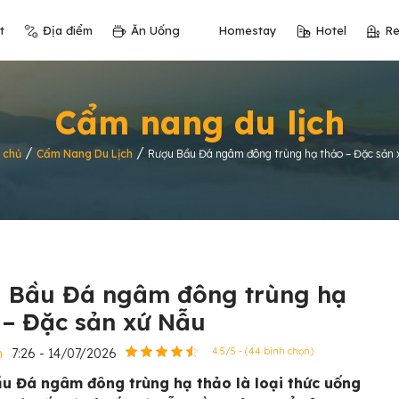
t
Địa điểm
Ăn Uống
Homestay
Hotel
Re
Cẩm nang du lịch
/
/
 chủ
Cẩm Nang Du Lịch
Rượu Bầu Đá ngâm đông trùng hạ thảo – Đặc sản 
 Bầu Đá ngâm đông trùng hạ
 – Đặc sản xứ Nẫu
n
7:26 - 14/07/2026
4.5/5 - (44 bình chọn)
u Đá ngâm đông trùng hạ thảo là loại thức uống