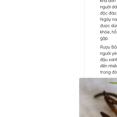
khá đơn 
người dâ
độc đáo,
Ngày na
được dù
khỏe, hỗ
gặp.
Rượu Bầu
người yê
đậu xanh
đến nhiề
trong đô