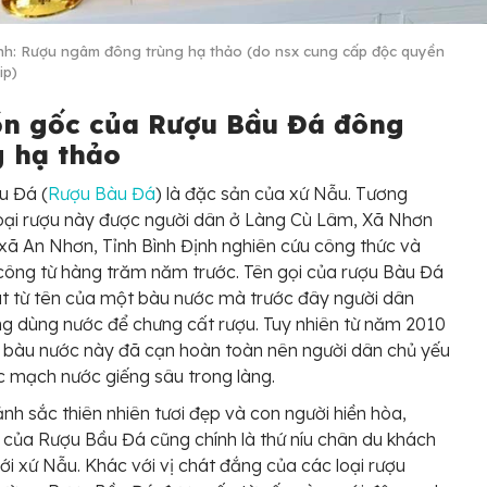
nh: Rượu ngâm đông trùng hạ thảo (do nsx cung cấp độc quyền
ip)
n gốc của Rượu Bầu Đá đông
g hạ thảo
u Đá (
Rượu Bàu Đá
) là đặc sản của xứ Nẫu. Tương
loại rượu này được người dân ở Làng Cù Lâm, Xã Nhơn
 xã An Nhơn, Tỉnh Bình Định nghiên cứu công thức và
công từ hàng trăm năm trước. Tên gọi của rượu Bàu Đá
t từ tên của một bàu nước mà trước đây người dân
ng dùng nước để chưng cất rượu. Tuy nhiên từ năm 2010
 bàu nước này đã cạn hoàn toàn nên người dân chủ yếu
 mạch nước giếng sâu trong làng.
nh sắc thiên nhiên tươi đẹp và con người hiền hòa,
 của Rượu Bầu Đá cũng chính là thứ níu chân du khách
với xứ Nẫu. Khác với vị chát đắng của các loại rượu