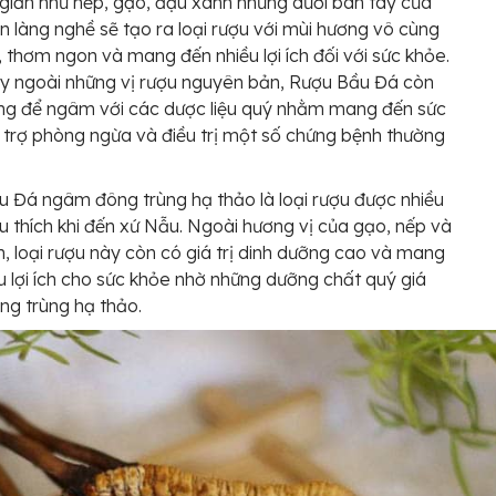
giản như nếp, gạo, đậu xanh nhưng dưới bàn tay của
n làng nghề sẽ tạo ra loại rượu với mùi hương vô cùng
 thơm ngon và mang đến nhiều lợi ích đối với sức khỏe.
y ngoài những vị rượu nguyên bản, Rượu Bầu Đá còn
ng để ngâm với các dược liệu quý nhằm mang đến sức
 trợ phòng ngừa và điều trị một số chứng bệnh thường
 Đá ngâm đông trùng hạ thảo là loại rượu được nhiều
u thích khi đến xứ Nẫu. Ngoài hương vị của gạo, nếp và
, loại rượu này còn có giá trị dinh dưỡng cao và mang
u lợi ích cho sức khỏe nhờ những dưỡng chất quý giá
ng trùng hạ thảo.