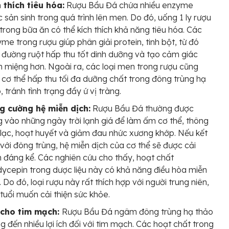
 thích tiêu hóa:
Rượu Bầu Đá chứa nhiều enzyme
 sản sinh trong quá trình lên men. Do đó, uống 1 ly rượu
trong bữa ăn có thể kích thích khả năng tiêu hóa. Các
me trong rượu giúp phân giải protein, tinh bột, từ đó
 đường ruột hấp thu tốt dinh dưỡng và tạo cảm giác
 miệng hơn. Ngoài ra, các loại men trong rượu cũng
 cơ thể hấp thu tối đa dưỡng chất trong đông trùng hạ
, tránh tình trạng đầy ứ vị tràng.
g cường hệ miễn dịch:
Rượu Bầu Đá thường được
 vào những ngày trời lạnh giá để làm ấm cơ thể, thông
 lạc, hoạt huyết và giảm đau nhức xương khớp. Nếu kết
với đông trùng, hệ miễn dịch của cơ thể sẽ được cải
n đáng kể. Các nghiên cứu cho thấy, hoạt chất
ycepin trong dược liệu này có khả năng điều hòa miễn
. Do đó, loại rượu này rất thích hợp với người trung niên,
tuổi muốn cải thiện sức khỏe.
 cho tim mạch:
Rượu Bầu Đá ngâm đông trùng hạ thảo
 đến nhiều lợi ích đối với tim mạch. Các hoạt chất trong