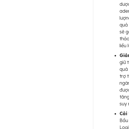
dược
aden
lượn
quả 
sẽ g
thảo
liều
Giả
giữ 
quá 
trợ 
ngâm
được
tăng
suy 
Cải 
Bầu 
Loại