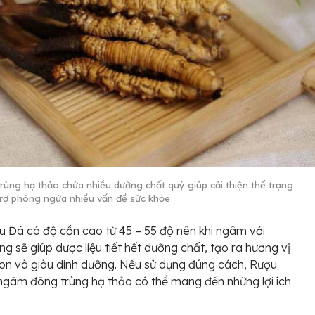
rùng hạ thảo chứa nhiều dưỡng chất quý giúp cải thiện thể trạng
trợ phòng ngừa nhiều vấn đề sức khỏe
 Đá có độ cồn cao từ 45 – 55 độ nên khi ngâm với
ng sẽ giúp dược liệu tiết hết dưỡng chất, tạo ra hương vị
n và giàu dinh dưỡng. Nếu sử dụng đúng cách, Rượu
gâm đông trùng hạ thảo có thể mang đến những lợi ích