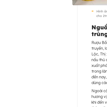
Hình ả
cho 2tr
Nguồ
trùn
Rượu Bầ
truyền, 
Lộc, Thị
nấu thủ 
xuất phá
trong là
đến nay,
dùng các
Ngoài cả
hương vị
khi đến 