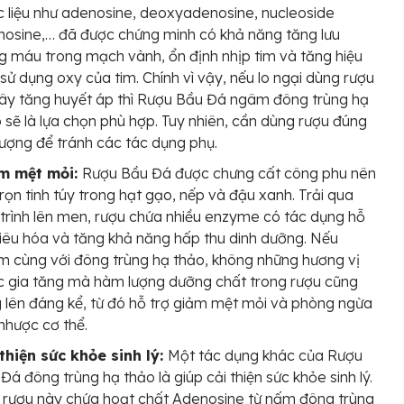
 liệu như adenosine, deoxyadenosine, nucleoside
osine,… đã được chứng minh có khả năng tăng lưu
g máu trong mạch vành, ổn định nhịp tim và tăng hiệu
sử dụng oxy của tim. Chính vì vậy, nếu lo ngại dùng rượu
ây tăng huyết áp thì Rượu Bầu Đá ngâm đông trùng hạ
 sẽ là lựa chọn phù hợp. Tuy nhiên, cần dùng rượu đúng
 lượng để tránh các tác dụng phụ.
m mệt mỏi:
Rượu Bầu Đá được chưng cất công phu nên
trọn tinh túy trong hạt gạo, nếp và đậu xanh. Trải qua
trình lên men, rượu chứa nhiều enzyme có tác dụng hỗ
tiêu hóa và tăng khả năng hấp thu dinh dưỡng. Nếu
 cùng với đông trùng hạ thảo, không những hương vị
 gia tăng mà hàm lượng dưỡng chất trong rượu cũng
 lên đáng kể, từ đó hỗ trợ giảm mệt mỏi và phòng ngừa
nhược cơ thể.
thiện sức khỏe sinh lý:
Một tác dụng khác của Rượu
Đá đông trùng hạ thảo là giúp cải thiện sức khỏe sinh lý.
 rượu này chứa hoạt chất Adenosine từ nấm đông trùng