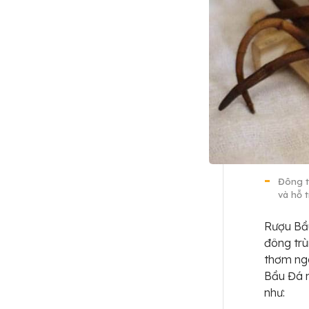
Đông t
và hỗ 
Rượu Bầu
đông trù
thơm ngo
Bầu Đá n
như: