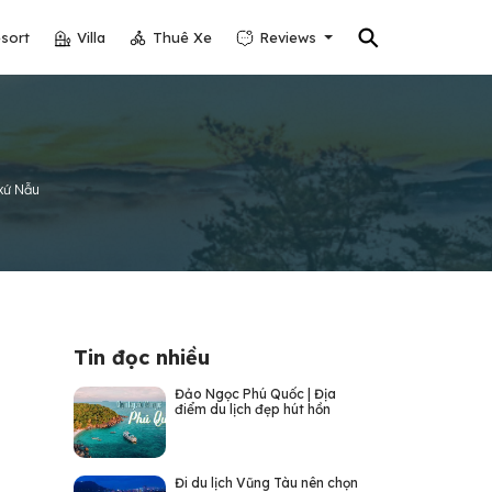
⚲
sort
Villa
Thuê Xe
Reviews
xứ Nẫu
Tin đọc nhiều
Đảo Ngọc Phú Quốc | Địa
điểm du lịch đẹp hút hồn
Đi du lịch Vũng Tàu nên chọn