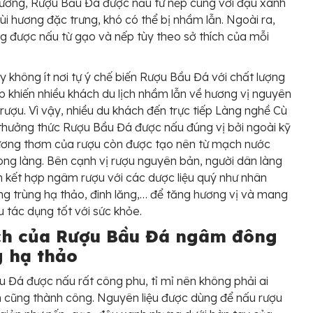
ường, Rượu Bầu Đá được nấu từ nếp cùng với đậu xanh
ùi hương đặc trưng, khó có thể bị nhầm lẫn. Ngoài ra,
g được nấu từ gạo và nếp tùy theo sở thích của mỗi
 không ít nơi tự ý chế biến Rượu Bầu Đá với chất lượng
p khiến nhiều khách du lịch nhầm lẫn về hương vị nguyên
rượu. Vì vậy, nhiều du khách đến trực tiếp Làng nghề Cù
hưởng thức Rượu Bầu Đá được nấu đúng vị bởi ngoài kỹ
ương thơm của rượu còn được tạo nên từ mạch nước
ng làng. Bên cạnh vị rượu nguyên bản, người dân làng
 kết hợp ngâm rượu với các dược liệu quý như nhân
g trùng hạ thảo, đinh lăng,… để tăng hương vị và mang
u tác dụng tốt với sức khỏe.
ích của Rượu Bầu Đá ngâm đông
g hạ thảo
 Đá được nấu rất công phu, tỉ mỉ nên không phải ai
n cũng thành công. Nguyên liệu được dùng để nấu rượu