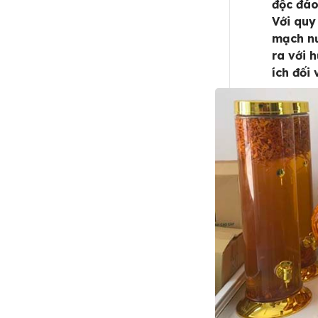
độc đáo
Với quy
mạch nư
ra với 
ích đối