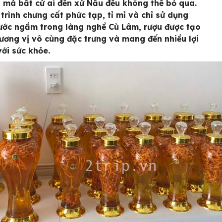
 mà bất cứ ai đến xứ Nẫu đều không thể bỏ qua.
 trình chưng cất phức tạp, tỉ mỉ và chỉ sử dụng
ớc ngầm trong làng nghề Cù Lâm, rượu được tạo
hương vị vô cùng đặc trưng và mang đến nhiều lợi
 với sức khỏe.