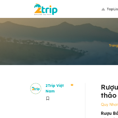
TopLis
Trang
Rượu
2Trip Việt
Nam
thảo
Quy Nhơ
Rượu Bầ