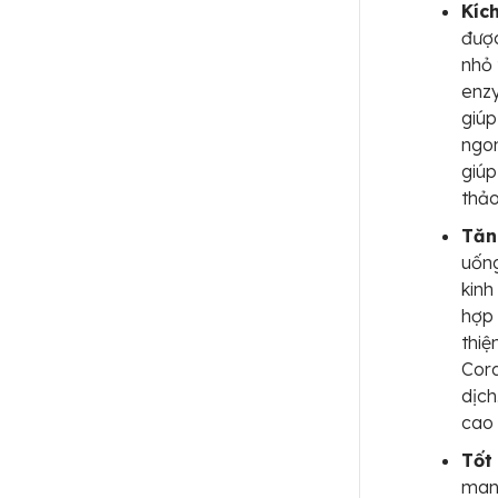
Kích
được
nhỏ 
enzy
giúp
ngon
giúp
thảo
Tăn
uống
kinh
hợp 
thiệ
Cord
dịch
cao 
Tốt
mang