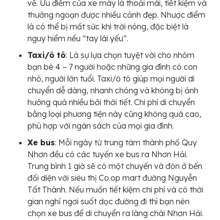
về. Ưu điểm của xe máy là thoải mái, tiết kiệm và
thưởng ngoạn được nhiều cảnh đẹp. Nhược điểm
là có thể bị mất sức khi trời nóng, đặc biệt là
nguy hiểm nếu “tay lái yếu”.
Taxi/ô tô
: Là sự lựa chọn tuyệt vời cho nhóm
bạn bè 4 – 7 người hoặc những gia đình có con
nhỏ, người lớn tuổi. Taxi/ô tô giúp mọi người di
chuyển dễ dàng, nhanh chóng và không bị ảnh
hưởng quá nhiều bởi thời tiết. Chi phí di chuyển
bằng loại phương tiện này cũng không quá cao,
phù hợp với ngân sách của mọi gia đình.
Xe bus
: Mỗi ngày từ trung tâm thành phố Quy
Nhơn đều có các tuyến xe bus ra Nhơn Hải.
Trung bình 1 giờ sẽ có một chuyến và đón ở bến
đối diện với siêu thị Co.op mart đường Nguyễn
Tất Thành. Nếu muốn tiết kiệm chi phí và có thời
gian nghỉ ngơi suốt dọc đường đi thì bạn nên
chọn xe bus để di chuyển ra làng chài Nhơn Hải.