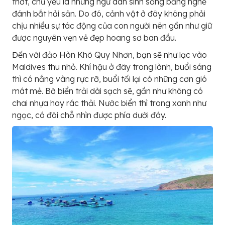
thớt, chủ yếu là những ngư dân sinh sống bằng nghề
đánh bắt hải sản. Do đó, cảnh vật ở đây không phải
chịu nhiều sự tác động của con người nên gần như giữ
được nguyên vẹn vẻ đẹp hoang sơ ban đầu.
Đến với đảo Hòn Khô Quy Nhơn, bạn sẽ như lạc vào
Maldives thu nhỏ. Khí hậu ở đây trong lành, buổi sáng
thì có nắng vàng rực rỡ, buổi tối lại có những cơn gió
mát mẻ. Bờ biển trải dài sạch sẽ, gần như không có
chai nhựa hay rác thải. Nước biển thì trong xanh như
ngọc, có đôi chỗ nhìn được phía dưới đáy.