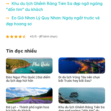
Khu du lịch Ghềnh Ráng Tiên Sa đẹp ngỡ ngàng
“đốn tim” du khách
Eo Gió Nhơn Lý Quy Nhơn: Ngây ngất trước vẻ
đẹp hoang sơ
4.5/5 - (87 bình chọn)
Tin đọc nhiều
Đảo Ngọc Phú Quốc | Địa điểm
Đi du lịch Vũng Tàu nên chọn
du lịch đẹp hút hồn
bãi Trước hay bãi Sau?
Đà Lạt – Thành phố ngàn hoa
Khu du lịch Ghềnh Ráng Tiên Sa
hút hồn du khách
đẹp ngỡ ngàng “đốn tim” du