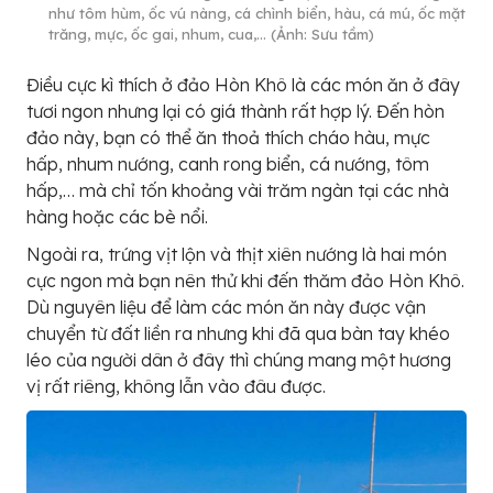
như tôm hùm, ốc vú nàng, cá chình biển, hàu, cá mú, ốc mặt
trăng, mực, ốc gai, nhum, cua,… (Ảnh: Sưu tầm)
Điều cực kì thích ở đảo Hòn Khô là các món ăn ở đây
tươi ngon nhưng lại có giá thành rất hợp lý. Đến hòn
đảo này, bạn có thể ăn thoả thích cháo hàu, mực
hấp, nhum nướng, canh rong biển, cá nướng, tôm
hấp,… mà chỉ tốn khoảng vài trăm ngàn tại các nhà
hàng hoặc các bè nổi.
Ngoài ra, trứng vịt lộn và thịt xiên nướng là hai món
cực ngon mà bạn nên thử khi đến thăm đảo Hòn Khô.
Dù nguyên liệu để làm các món ăn này được vận
chuyển từ đất liền ra nhưng khi đã qua bàn tay khéo
léo của người dân ở đây thì chúng mang một hương
vị rất riêng, không lẫn vào đâu được.