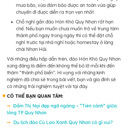
mưa bão, vừa đảm bảo được an toàn vừa giúp
chuyến đi được diễn ra trọn vẹn nhất.
Chỗ nghỉ gần đảo Hòn Khô Quy Nhơn rất hạn
chế. Nếu bạn muốn chưa muốn trở về trung tâm
thành phố ngay trong ngày thì có thể đặt chỗ
nghỉ trước tại nhà nghỉ hoặc homestay ở làng
chài Nhơn Hải.
Với những điều hấp dẫn trên, đảo Hòn Khô Quy Nhơn
xứng đáng là điểm đến không thể bỏ lỡ mỗi khi đến
thăm “thành phố biển”. Hi vọng với những kinh
nghiệm đã chia sẻ trong bài viết, bạn và gia đình sẽ
có những trải nghiệm tuyệt vời tại đây.
CÓ THỂ BẠN QUAN TÂM:
Đầm Thị Nại đẹp ngỡ ngàng – “Tiên cảnh” giữa
lòng TP Quy Nhơn
Du lịch đảo Cù Lao Xanh Quy Nhơn có gì vui?