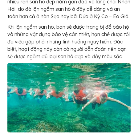
nhiều rạn san hô đẹp nằm gần đảo và làng chài Nhơn
Hải, do đó lặn ngắm san hô ở đây dễ dàng và an
toàn hơn cả ở hòn Sẹo hay bãi Dứa ở Kỳ Co – Eo Gió.
Khi lặn ngắm san hô, bạn sẽ được trang bị đồ bảo hộ
và những vật dụng bảo vệ cần thiết, hạn chế được tối
đa việc gặp phải những tình huống nguy hiểm. Đặc
biệt, hoạt động này còn có người dẫn đoàn nên bạn
sẽ được ngắm đủ loại san hô đẹp và đầy màu sắc