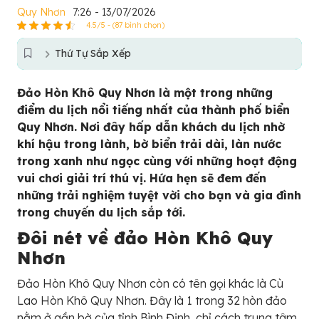
Quy Nhơn
7:26 - 13/07/2026
4.5/5 - (87 bình chọn)
Thứ Tự Sắp Xếp
Đảo Hòn Khô Quy Nhơn là một trong những
điểm du lịch nổi tiếng nhất của thành phố biển
Quy Nhơn. Nơi đây hấp dẫn khách du lịch nhờ
khí hậu trong lành, bờ biển trải dài, làn nước
trong xanh như ngọc cùng với những hoạt động
vui chơi giải trí thú vị. Hứa hẹn sẽ đem đến
những trải nghiệm tuyệt vời cho bạn và gia đình
trong chuyến du lịch sắp tới.
Đôi nét về đảo Hòn Khô Quy
Nhơn
Đảo Hòn Khô Quy Nhơn còn có tên gọi khác là Cù
Lao Hòn Khô Quy Nhơn. Đây là 1 trong 32 hòn đảo
nằm ở gần bờ của tỉnh Bình Định, chỉ cách trung tâm