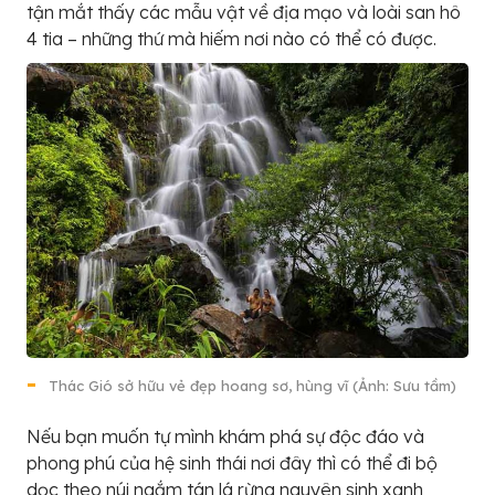
tận mắt thấy các mẫu vật về địa mạo và loài san hô
4 tia – những thứ mà hiếm nơi nào có thể có được.
Thác Gió sở hữu vẻ đẹp hoang sơ, hùng vĩ (Ảnh: Sưu tầm)
Nếu bạn muốn tự mình khám phá sự độc đáo và
phong phú của hệ sinh thái nơi đây thì có thể đi bộ
dọc theo núi ngắm tán lá rừng nguyên sinh xanh