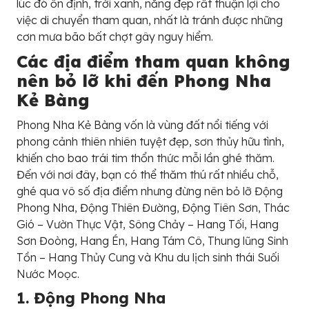
lúc đó ổn định, trời xanh, nắng đẹp rất thuận lợi cho
việc di chuyển tham quan, nhất là tránh được những
cơn mưa bão bất chợt gây nguy hiểm.
Các địa điểm tham quan không
nên bỏ lỡ khi đến Phong Nha
Kẻ Bàng
Phong Nha Kẻ Bàng vốn là vùng đất nổi tiếng với
phong cảnh thiên nhiên tuyệt đẹp, sơn thủy hữu tình,
khiến cho bao trái tim thổn thức mỗi lần ghé thăm.
Đến với nơi đây, bạn có thể thăm thú rất nhiều chỗ,
ghé qua vô số địa điểm nhưng đừng nên bỏ lỡ Động
Phong Nha, Động Thiên Đường, Động Tiên Sơn, Thác
Gió – Vườn Thực Vật, Sông Chảy – Hang Tối, Hang
Sơn Đoòng, Hang Én, Hang Tám Cô, Thung lũng Sinh
Tồn – Hang Thủy Cung và Khu du lịch sinh thái Suối
Nước Moọc.
1. Động Phong Nha