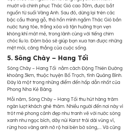
mướt và chinh phục Thác Gió cao 30m, được bắt
nguồn từ suối Vàng Anh. Sau đó, dừng lại trên các
bậc cầu thang gỗ, thả hồn mình ngắm Thác Gió bắn
nước tung tóe, trắng xóa và tận hưởng trọn vẹn
không khí mát mẻ, trong lành cùng với tiếng chim
chóc líu lo. Đảm bảo sẽ giúp bạn xua tan được những
mệt mỏi, căng thẳng của cuộc sống.
5. Sông Chày – Hang Tối
Sông Chày – Hang Tối nằm cách Động Thiên Đường
khoảng 3km, thuộc huyện Bố Trạch, tỉnh Quảng Bình.
Đây là một trong những điểm đến hấp dẫn nhất của
Phong Nha Kẻ Bàng.
Mỗi năm, Sông Chày – Hang Tối thu hút hàng trăm
ngàn lượt khách ghé thăm. Nhiều người đến nơi này vì
trót mê phong cảnh đẹp như tranh vẽ với nước sông
xanh như ngọc bích, dãy núi Karst trải dài vùng vĩ,
rừng hoa vàng anh nở rộ hai bên bờ sông,… Và cũng