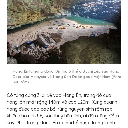
Hang Én là hang động lớn thứ 3 thế giới, chỉ xếp sau Hang
Deer của Malaysia và Hang Sơn Đoòng của Việt Nam (Ảnh:
Sưu tầm)
Có tổng cộng 3 lối để vào Hang Én, trong đó cửa
hang lớn nhất rộng 140m và cao 120m. Xung quanh
hang được bao bọc bởi rừng nguyên sinh rậm rạp,
khiến cho nơi đây sơn thuỷ hữu tình, ai đến cũng đắm
say. Phía trong Hang Én có hai hồ nước trong xanh