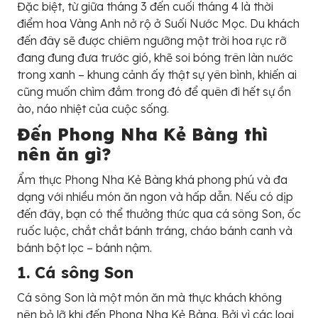
Đặc biệt, từ giữa tháng 3 đến cuối tháng 4 là thời
điểm hoa Vàng Anh nở rộ ở Suối Nước Mọc. Du khách
đến đây sẽ được chiêm ngưỡng một trời hoa rực rỡ
đang đung đưa trước gió, khẽ soi bóng trên làn nước
trong xanh – khung cảnh ấy thật sự yên bình, khiến ai
cũng muốn chìm đắm trong đó để quên đi hết sự ồn
ào, náo nhiệt của cuộc sống.
Đến Phong Nha Kẻ Bàng thì
nên ăn gì?
Ẩm thực Phong Nha Kẻ Bàng khá phong phú và đa
dạng với nhiều món ăn ngon và hấp dẫn. Nếu có dịp
đến đây, bạn có thể thưởng thức qua cá sông Son, ốc
ruốc luộc, chắt chắt bánh tráng, cháo bánh canh và
bánh bột lọc – bánh nậm.
1. Cá sông Son
Cá sông Son là một món ăn mà thực khách không
nên bỏ lỡ khi đến Phong Nha Kẻ Bàng. Bởi vì các loại