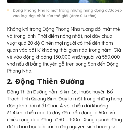
Động Phong Nha là một trong những hang động được xếp
vào loại đẹp nhất của thế giới (Ảnh: Sưu tầm)
Không khí trong Động Phong Nha tương đối mát mẻ
và trong lành. Thời điểm nóng nhất, nơi đây chưa
vượt quá 20 độ C nên mọi người có thể đến tham
quan vào bất kì khoảng thời gian nào trong năm. Giá
vé vào động khoảng 150.000 vnđ/người và 550.000
vnđ nếu đi bằng thuyền gỗ trên sông Son đến Động
Phong Nha.
2. Động Thiên Đường
Động Thiên Đường nằm ở km 16, thuộc huyện Bố
Trạch, tỉnh Quảng Bình. Đây là một trong những hang
động khô dài nhất Châu Á với chiều dài khoảng
31.4km, chiều cao từ đáy đến trần động là 60m và
chiều rộng dao động từ 30 – 100m. Xung quanh động
được bao bọc bởi cánh rừng nguyên sinh hoang sơ