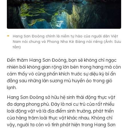
Hang Sơn Đoòng chính là niềm tự hào của người dân Việt
Nam nói chung và Phong Nha Kẻ Bàng nói riêng (Ảnh: Sưu
tầm)
Đến thăm Hang Sơn Đoòng, bạn sẽ không chỉ ngạc
nhiên bởi không gian rộng lớn bên trong hang mà còn
cảm thấy vô cùng phấn khích trước sự diệu kỳ bí ẩn
đằng sau những làn sương mù huyền ảo trong gió
lạnh.
Hang Sơn Đoòng sở hữu hệ sinh thái động thực vật
đa dạng phong phú. Đây là nơi cư trú của rất nhiều
loài động vật và là địa điểm sinh trưởng, phát triển
của hàng trăm loài thực vật khác nhau. Không chỉ
vậy, người ta còn vô tình phát hiện trong Hang Sơn