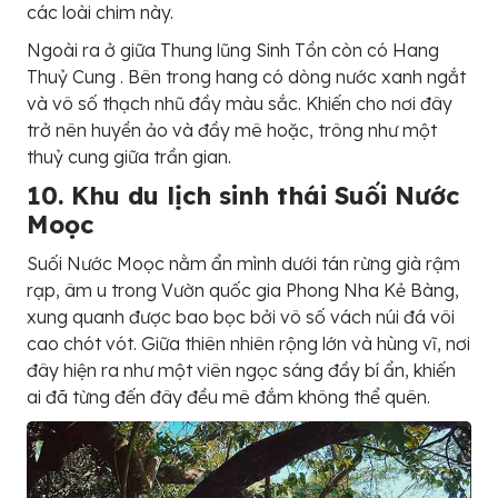
các loài chim này.
Ngoài ra ở giữa Thung lũng Sinh Tồn còn có Hang
Thuỷ Cung . Bên trong hang có dòng nước xanh ngắt
và vô số thạch nhũ đầy màu sắc. Khiến cho nơi đây
trở nên huyền ảo và đầy mê hoặc, trông như một
thuỷ cung giữa trần gian.
10. Khu du lịch sinh thái Suối Nước
Moọc
Suối Nước Moọc nằm ẩn mình dưới tán rừng già rậm
rạp, âm u trong Vườn quốc gia Phong Nha Kẻ Bàng,
xung quanh được bao bọc bởi vô số vách núi đá vôi
cao chót vót. Giữa thiên nhiên rộng lớn và hùng vĩ, nơi
đây hiện ra như một viên ngọc sáng đầy bí ẩn, khiến
ai đã từng đến đây đều mê đắm không thể quên.