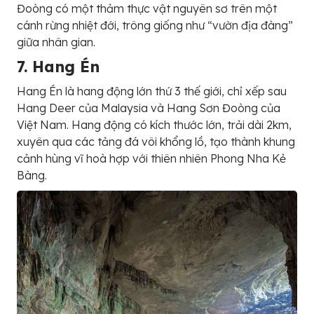
Đoòng có một thảm thực vật nguyên sơ trên một
cánh rừng nhiệt đới, trông giống như “vườn địa đàng”
giữa nhân gian.
7. Hang Én
Hang Én là hang động lớn thứ 3 thế giới, chỉ xếp sau
Hang Deer của Malaysia và Hang Sơn Đoòng của
Việt Nam. Hang động có kích thước lớn, trải dài 2km,
xuyên qua các tảng đá vôi khổng lồ, tạo thành khung
cảnh hùng vĩ hoà hợp với thiên nhiên Phong Nha Kẻ
Bàng.