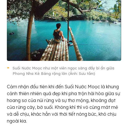
Suối Nước Moọc như một viên ngọc sáng đầy bí ẩn giữa
Phong Nha Kẻ Bàng rộng lớn (Ảnh: Sưu tầm)
Cảm nhận đầu tiên khi đến Suối Nước Moọc là khung
cảnh thiên nhiên quá đẹp khi pha trộn hài hòa giữa sự
hoang sơ của núi rừng và sự thơ mộng, khoáng đạt
của rừng cây, bờ suối. Không khí thì vô cùng mát mẻ
và dễ chịu, khác hẳn với thời tiết nóng bức, khó chịu
ngoài kia.