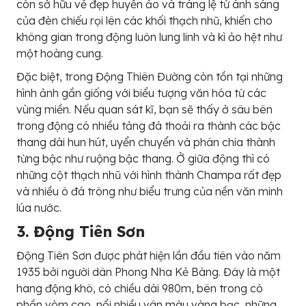
còn sở hữu vẻ đẹp huyền ảo và tráng lệ từ ánh sáng
của đèn chiếu rọi lên các khối thạch nhũ, khiến cho
không gian trong động luôn lung linh và kì ảo hệt như
một hoàng cung.
Đặc biệt, trong Động Thiên Đường còn tồn tại những
hình ảnh gần giống với biểu tượng văn hóa từ các
vùng miền. Nếu quan sát kĩ, bạn sẽ thấy ở sâu bên
trong động có nhiều tảng đá thoải ra thành các bậc
thang dài hun hút, uyển chuyển và phân chia thành
từng bậc như ruộng bậc thang. Ở giữa động thì có
những cột thạch nhũ với hình thành Champa rất đẹp
và nhiều ô đá trông như biểu trưng của nền văn minh
lúa nước.
3. Động Tiên Sơn
Động Tiên Sơn được phát hiện lần đầu tiên vào năm
1935 bởi người dân Phong Nha Kẻ Bàng. Đây là một
hang động khô, có chiều dài 980m, bên trong có
phần vòm cao, nổi nhiều vân màu vàng bạc, những