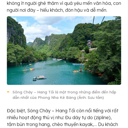
không ít người ghé thăm vì quá yêu mến văn hóa, con
người nơi đây – hiếu khách, đôn hậu và dễ mến.
Sông Chày – Hang Tối là một trong những điểm đến hấp
dẫn nhất của Phong Nha Kẻ Bàng (Ảnh: Sưu tầm)
Đặc biệt, Sông Chày – Hang Tối còn nổi tiếng với rất
nhiều hoạt động thú vị như: Đu dây tự do (zipline),
tắm bùn trong hang, chèo thuyền kayak,… Du khách