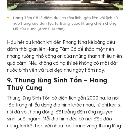
Hang Tám Cô là điểm du lịch tâm linh, gắn liền với lịch sử
hào hùng của dân tộc ta trong cuộc kháng chiến chống
Mỹ cứu nước (Ảnh: Sưu tầm)
Hầu hết du khách khi đến Phong Nha kẻ bàng đều
dành thời gian lên Hang Tám Cô để thắp một nén
nhang tưởng nhớ công ơn của những thanh thiếu niên
quả cảm. Nếu không có họ thì sẽ không có một đất
nước bình yên và tươi đẹp như ngày hôm nay.
9. Thung lũng Sinh Tồn – Hang
Thuỷ Cung
Thung lũng Sinh Tồn có diện tích gần 2000 ha, là nơi
tập trung nhiều dạng địa hình khác nhau, từ phi karts,
núi đá vôi, hang động, đất bằng đến rừng nguyên
sinh, suối ngầm. Mỗi địa hình đều có nét độc đáo
riêng, khi kết hợp với nhau tạo thành vùng thung lũng