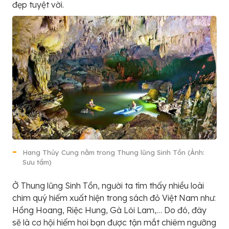
đẹp tuyệt vời.
Hang Thủy Cung nằm trong Thung lũng Sinh Tồn (Ảnh:
Sưu tầm)
Ở Thung lũng Sinh Tồn, người ta tìm thấy nhiều loài
chim quý hiếm xuất hiện trong sách đỏ Việt Nam như:
Hồng Hoang, Riệc Hung, Gà Lôi Lam,… Do đó, đây
sẽ là cơ hội hiếm hoi bạn được tận mắt chiêm ngưỡng