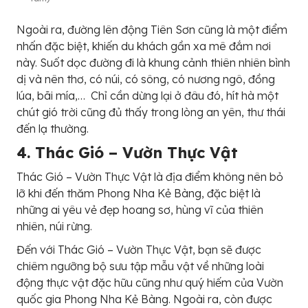
Ngoài ra, đường lên động Tiên Sơn cũng là một điểm
nhấn đặc biệt, khiến du khách gần xa mê đắm nơi
này. Suốt dọc đường đi là khung cảnh thiên nhiên bình
dị và nên thơ, có núi, có sông, có nương ngô, đồng
lúa, bãi mía,… Chỉ cần dừng lại ở đâu đó, hít hà một
chút gió trời cũng đủ thấy trong lòng an yên, thư thái
đến lạ thường.
4. Thác Gió – Vườn Thực Vật
Thác Gió – Vườn Thực Vật là địa điểm không nên bỏ
lỡ khi đến thăm Phong Nha Kẻ Bàng, đặc biệt là
những ai yêu vẻ đẹp hoang sơ, hùng vĩ của thiên
nhiên, núi rừng.
Đến với Thác Gió – Vườn Thực Vật, bạn sẽ được
chiêm ngưỡng bộ sưu tập mẫu vật về những loài
động thực vật đặc hữu cũng như quý hiếm của Vườn
quốc gia Phong Nha Kẻ Bàng. Ngoài ra, còn được