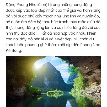
Động Phong Nha là một trong những hang động
được xếp vào loại đẹp nhất của thế giới với hành lang
đá vôi được phủ đầy thạch nhũ lung linh và huyền ảo,
hồ nước êm đềm hệt như bức tranh thủy mặc giữa đời
thực, hang động rộng lớn và có nhiều tảng đá với các
hình thù độc đáo,… Tất cả hòa hợp vào nhau, khiến
cho nơi đây trở nên kì vĩ và tuyệt đẹp, níu chân du
khách bốn phương ghé thăm mỗi dịp đến Phong Nha
Kẻ Bàng.