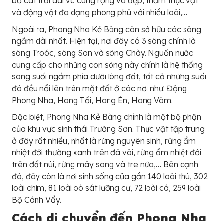
bờ cát trải dài vô cùng rộng và đẹp, thảm thực vật
và động vật đa dạng phong phú với nhiều loài,…
Ngoài ra, Phong Nha Kẻ Bàng còn sở hữu các sông
ngầm dài nhất. Hiện tại, nơi đây có 3 sông chính là
sông Troóc, sông Son và sông Chày. Nguồn nước
cung cấp cho những con sông này chính là hệ thống
sông suối ngầm phía dưới lòng đất, tất cả những suối
đó đều nổi lên trên mặt đất ở các nơi như: Động
Phong Nha, Hang Tối, Hang Én, Hang Vòm.
Đặc biệt, Phong Nha Kẻ Bàng chính là một bộ phận
của khu vực sinh thái Trường Sơn. Thực vật tập trung
ở đây rất nhiều, nhất là rừng nguyên sinh, rừng ẩm
nhiệt đới thường xanh trên đá vôi, rừng ẩm nhiệt đới
trên đất núi, rừng mây song và tre nứa,… Bên cạnh
đó, đây còn là nơi sinh sống của gần 140 loài thú, 302
loài chim, 81 loài bò sát lưỡng cư, 72 loài cá, 259 loài
Bộ Cánh Vẩy.
Cách di chuyển đến Phong Nha