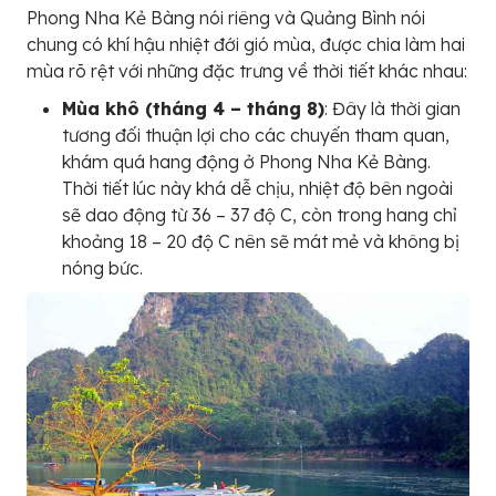
Phong Nha Kẻ Bàng nói riêng và Quảng Bình nói
chung có khí hậu nhiệt đới gió mùa, được chia làm hai
mùa rõ rệt với những đặc trưng về thời tiết khác nhau:
Mùa khô (tháng 4 – tháng 8)
: Đây là thời gian
tương đối thuận lợi cho các chuyến tham quan,
khám quá hang động ở Phong Nha Kẻ Bàng.
Thời tiết lúc này khá dễ chịu, nhiệt độ bên ngoài
sẽ dao động từ 36 – 37 độ C, còn trong hang chỉ
khoảng 18 – 20 độ C nên sẽ mát mẻ và không bị
nóng bức.