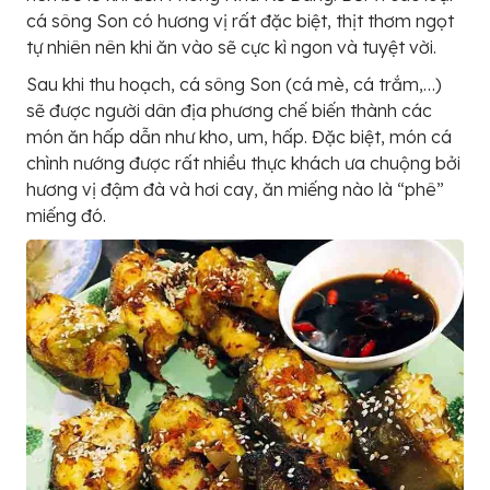
cá sông Son có hương vị rất đặc biệt, thịt thơm ngọt
tự nhiên nên khi ăn vào sẽ cực kì ngon và tuyệt vời.
Sau khi thu hoạch, cá sông Son (cá mè, cá trắm,…)
sẽ được người dân địa phương chế biến thành các
món ăn hấp dẫn như kho, um, hấp. Đặc biệt, món cá
chình nướng được rất nhiều thực khách ưa chuộng bởi
hương vị đậm đà và hơi cay, ăn miếng nào là “phê”
miếng đó.