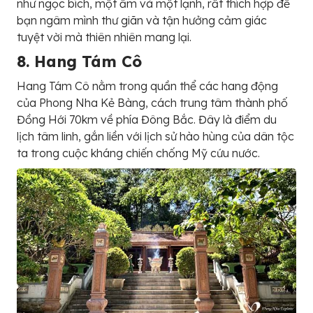
như ngọc bích, một ấm và một lạnh, rất thích hợp để
bạn ngâm mình thư giãn và tận hưởng cảm giác
tuyệt vời mà thiên nhiên mang lại.
8. Hang Tám Cô
Hang Tám Cô nằm trong quần thể các hang động
của Phong Nha Kẻ Bàng, cách trung tâm thành phố
Đồng Hới 70km về phía Đông Bắc. Đây là điểm du
lịch tâm linh, gắn liền với lịch sử hào hùng của dân tộc
ta trong cuộc kháng chiến chống Mỹ cứu nước.