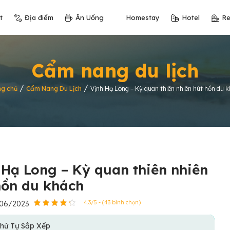
t
Địa điểm
Ăn Uống
Homestay
Hotel
Re
Cẩm nang du lịch
/
/
ng chủ
Cẩm Nang Du Lịch
Vịnh Hạ Long – Kỳ quan thiên nhiên hút hồn du 
 Hạ Long – Kỳ quan thiên nhiên
hồn du khách
/06/2023
4.3/5 - (43 bình chọn)
hứ Tự Sắp Xếp