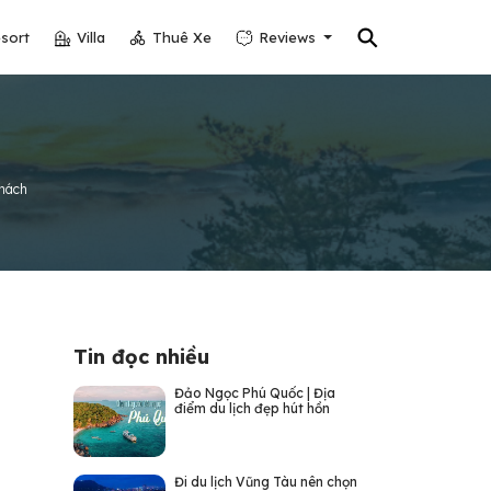
⚲
sort
Villa
Thuê Xe
Reviews
khách
Tin đọc nhiều
Đảo Ngọc Phú Quốc | Địa
điểm du lịch đẹp hút hồn
Đi du lịch Vũng Tàu nên chọn