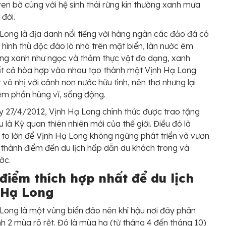
ven bờ cùng với hệ sinh thái rừng kín thường xanh mưa
 đới.
Long là địa danh nổi tiếng với hàng ngàn các đảo đá có
 hình thù độc đáo lô nhô trên mặt biển, làn nước êm
ng xanh như ngọc và thảm thực vật đa dạng, xanh
ất cả hòa hợp vào nhau tạo thành một Vịnh Hạ Long
 vô nhị với cảnh non nước hữu tình, nên thơ nhưng lại
m phần hùng vĩ, sống động.
 27/4/2012, Vịnh Hạ Long chính thức được trao tặng
u là Kỳ quan thiên nhiên mới của thế giới. Điều đó là
 to lớn để Vịnh Hạ Long không ngừng phát triển và vươn
 thành điểm đến du lịch hấp dẫn du khách trong và
ớc.
điểm thích hợp nhất để du lịch
 Hạ Long
Long là một vùng biển đảo nên khí hậu nơi đây phân
h 2 mùa rõ rệt. Đó là mùa hạ (từ tháng 4 đến tháng 10)