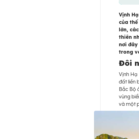
Vịnh Hạ
của thế
lớn, cá
thiên n
nơi đây
trong v
Đôi 
Vịnh Hạ 
đất liền
Bắc Bộ 
vùng bi
và một p