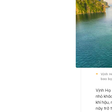
Vịnh H
bao bọ
Vịnh Hạ 
nhỏ khác
khí hậu,
này trở 