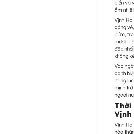
biển và 
ẩm nhiệt
Vịnh Hạ 
dáng vẻ,
đềm, tro
mướt. T
độc nhất
không ké
Vào ngày
danh hiệ
động lực
mình trở
ngoài nư
Thời 
Vịnh
Vịnh Hạ 
hóa thàn