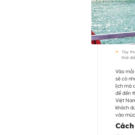
Tùy th
thời đ
Vào mỗi 
sẽ có nh
lịch mà 
để đến t
Việt Nam
khách du
vào mùa
Cách