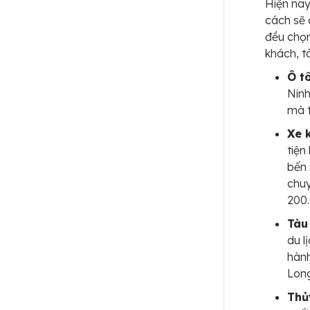
Hiện nay
cách sẽ 
đều chọn
khách, t
Ô t
Ninh
mà t
Xe 
tiện
bến 
chuy
200.
Tàu
du l
hành
Lon
Thủ