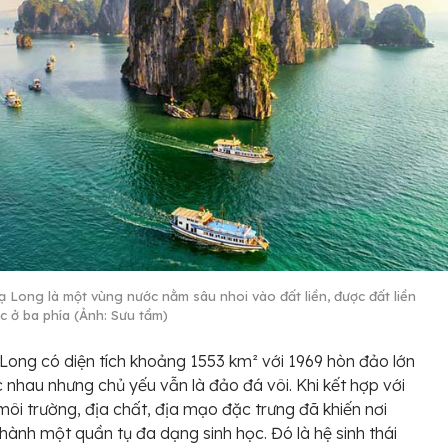
ạ Long là một vùng nước nằm sâu nhoi vào đất liền, được đất liền
c ở ba phía (Ảnh: Sưu tầm)
Long có diện tích khoảng 1553 km² với 1969 hòn đảo lớn
 nhau nhưng chủ yếu vẫn là đảo đá vôi. Khi kết hợp với
 môi trường, địa chất, địa mạo đặc trưng đã khiến nơi
thành một quần tụ đa dạng sinh học. Đó là hệ sinh thái