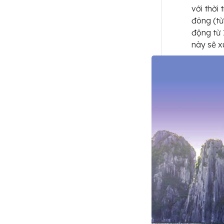
với thời
đông (từ
động từ 
này sẽ x