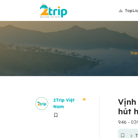
TopLis
Tra
Vịnh
2Trip Việt
Nam
hút 
9:46 - 07
T