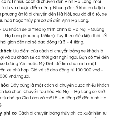
 có rất nhiều cách di chuyển đến Vịnh Hạ Long, mỗi
có ưu và nhược điểm riêng. Nhưng đa số khách du lịch
 phương án là di chuyển đến Hà Nội, sau đó đi ô tô, xe
àu hỏa hoặc thủy phi cơ để đến Vịnh Hạ Long.
ô
: Du khách sẽ đi theo lộ trình chính là Hà Nội – Quảng
 – Hạ Long (khoảng 155km). Tùy theo điều kiện thời tiết
hời gian đến nơi sẽ dao động từ 3 – 4 tiếng.
khách
: Ưu điểm của cách di chuyển bằng xe khách là
 lợi và du khách sẽ có thời gian nghỉ ngơi. Bạn có thể đến
xe Lương Yên hoặc Mỹ Đình để tìm cho mình một
ến xe phù hợp. Giá vé sẽ dao động từ 100.000 vnđ –
000 vnđ/người.
 hỏa
: Đây cũng là một cách di chuyển được nhiều khách
ịch lựa chọn. Chuyến tàu hỏa Hà Nội – Hạ Long sẽ khởi
 từ nhà ga Gia Lâm và mất 5 – 6 tiếng để đến Vịnh Hạ
g.
y phi cơ
: Cách di chuyển bằng thủy phi cơ xuất hiện từ