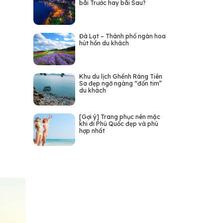
bãi Trước hay bãi Sau?
Đà Lạt – Thành phố ngàn hoa
hút hồn du khách
Khu du lịch Ghềnh Ráng Tiên
Sa đẹp ngỡ ngàng “đốn tim”
du khách
[Gợi ý] Trang phục nên mặc
khi đi Phú Quốc đẹp và phù
hợp nhất