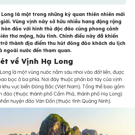
 Long là một trong những kỳ quan thiên nhiên mới
 giới. Vùng vịnh này sở hữu nhiều hang động rộng
c hòn đảo với hình thù độc đáo cùng phong cảnh
hiên thơ mộng, hữu tình. Chính điều này đã khiến
 trở thành địa điểm thu hút đông đảo khách du lịch
à ngoài nước đến tham quan.
nét về Vịnh Hạ Long
Long là một vùng nước nằm sâu nhoi vào đất liền, được
 bao bọc ở ba phía. Nơi đây thuộc phần bờ tây của vịnh
ở khu vực biển Đông Bắc (Việt Nam). Tổng thể bao gồm
ển đảo (thuộc thành phố Cẩm Phả, thành phố Hạ Long)
hần huyện đảo Vân Đồn (thuộc tỉnh Quảng Ninh).