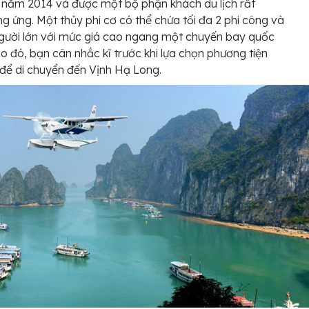
 năm 2014 và được một bộ phận khách du lịch rất
g ứng. Một thủy phi cơ có thể chứa tối đa 2 phi công và
gười lớn với mức giá cao ngang một chuyến bay quốc
Do đó, bạn cân nhắc kĩ trước khi lựa chọn phương tiện
để di chuyển đến Vịnh Hạ Long.