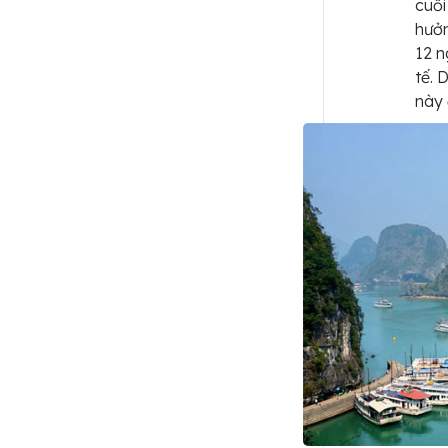
cuối
hưởn
12 n
tế. 
này 