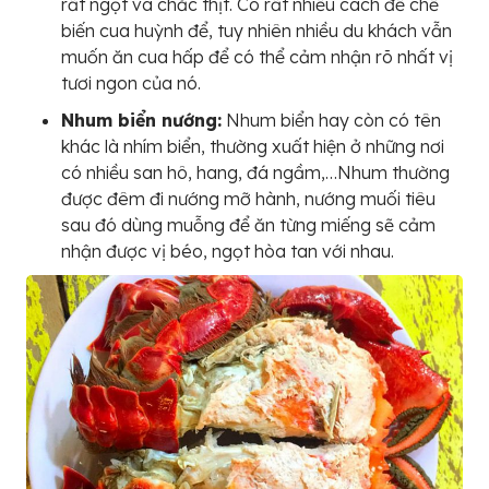
rất ngọt và chắc thịt. Có rất nhiều cách để chế
biến cua huỳnh để, tuy nhiên nhiều du khách vẫn
muốn ăn cua hấp để có thể cảm nhận rõ nhất vị
tươi ngon của nó.
Nhum biển nướng:
Nhum biển hay còn có tên
khác là nhím biển, thường xuất hiện ở những nơi
có nhiều san hô, hang, đá ngầm,…Nhum thường
được đêm đi nướng mỡ hành, nướng muối tiêu
sau đó dùng muỗng để ăn từng miếng sẽ cảm
nhận được vị béo, ngọt hòa tan với nhau.