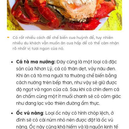
Có rất nhiều cách để chế biến cua huỳnh để, tuy nhiên
nhiều du khách vẫn muốn ăn cua hấp để có thể cảm nhận
rõ nhất vị tươi ngon của nó.
Cá tà ma nướng:
Đây cũng là một loại cá đặc
sản của Nhơn Lý, cá có thân dẹt, vảy nâu đen.
Khi ăn cá tà ma người ta thường chế biến bằng
cách nướng trên bếp than, như vậy sẽ giữ được
độ ngọt và ngon của cá. Sau khi cá chín đem cá
ăn chấm cùng một ít muối chanh sẽ có cảm giác
như đang lạc vào thiên đường ẩm thực.
Ốc vú nàng
: Loại ốc này có hình chóp lệch, ở
đỉnh sẽ có cái núm nhỏ nên được đặt là ốc vú
nàng. Ốc này cũng khá hiếm và là nguồn kinh tế