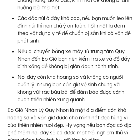
hưởng bởi thời tiết.
Các dốc núi ở đây khá cao, nếu bạn muốn leo lên
đỉnh núi thì nên chú ý an toàn. Tốt nhất là đem
theo vật dụng y tế để chuẩn bị sẵn khi có vấn đề
phát sinh.
Nếu di chuyển bằng xe máy từ trung tâm Quy
Nhơn đến Eo Gió bạn nên kiểm tra xe và đổ đầy
bình xăng để không bị gián đoạn hành trình.
Nơi đây còn khá hoang sơ và không có người
quản lý, nhưng bạn cần giữ vệ sinh chung và
không vứt rác bừa bãi để đảm bảo được cảnh
quan thiên nhiên xung quanh.
Eo Gió Nhơn Lý Quy Nhơn là một địa điểm còn khá
hoang sơ và vẫn giữ được cho mình nét đẹp hùng vĩ
của thiên nhiên tươi đẹp. Hy vọng nếu bạn đọc có dịp
ghé thăm nơi đây sẽ có được một trải nghiệm thú vị
cùng những bức ảnh lưu giữ làm kỷ niệm.