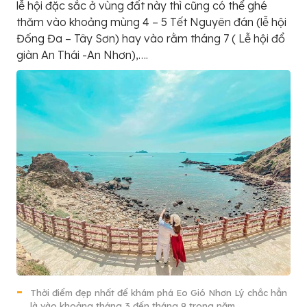
lễ hội đặc sắc ở vùng đất này thì cũng có thể ghé
thăm vào khoảng mùng 4 – 5 Tết Nguyên đán (lễ hội
Đống Đa – Tây Sơn) hay vào rằm tháng 7 ( Lễ hội đổ
giàn An Thái -An Nhơn),….
Thời điểm đẹp nhất để khám phá Eo Gió Nhơn Lý chắc hẳn
là vào khoảng tháng 3 đến tháng 9 trong năm.