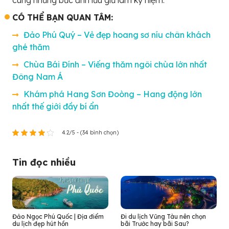
CÓ THỂ BẠN QUAN TÂM:
Đảo Phú Quý – Vẻ đẹp hoang sơ níu chân khách
ghé thăm
Chùa Bái Đính – Viếng thăm ngôi chùa lớn nhất
Đông Nam Á
Khám phá Hang Sơn Đoòng – Hang động lớn
nhất thế giới đầy bí ẩn
4.2/5 - (34 bình chọn)
Tin đọc nhiều
Đảo Ngọc Phú Quốc | Địa điểm
Đi du lịch Vũng Tàu nên chọn
du lịch đẹp hút hồn
bãi Trước hay bãi Sau?