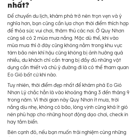
nhất?
Để chuyến du lịch, khám phá trở nên trọn vẹn và ý
nghĩa hơn, bạn cũng cần lựa chọn thời điểm thích hợp
để thỏa sức vui chơi, thăm thú các nơi. Ở Quy Nhơn
cũng sẽ có 2 mùa mưa nắng. Mặc dù thế, khi vào
mùa mưa thì ở đây cũng không nằm trong khu vực
tâm bão nên khí hậu cũng không bị ảnh hưởng quá
nhiều, du khách chỉ cần trang bị đầy đủ những vật
dụng cần thiết và chú ý đường đi là có thể tham quan
Eo Gió bất cứ khi nào.
Tuy nhiên, thời điểm đẹp nhất để khám phá Eo Gió
Nhơn Lý chắc hẳn là vào khoảng tháng 3 đến tháng 9
trong năm. Vì thời gian này Quy Nhơn ít mưa, trời
nắng dịu nhẹ, không có bão, lòng vịnh cũng khá ít gió
nên phù hợp cho những hoạt động dạo chơi, check in
hay tắm biển.
Bên cạnh đó, nếu bạn muốn trải nghiệm cùng những