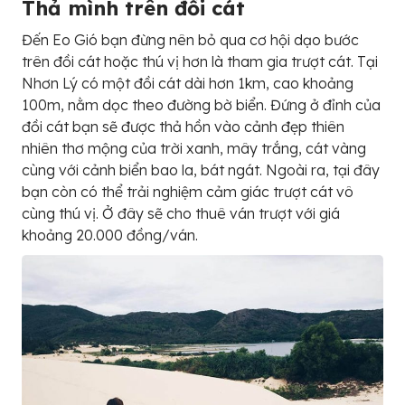
Thả mình trên đồi cát
Đến Eo Gió bạn đừng nên bỏ qua cơ hội dạo bước
trên đồi cát hoặc thú vị hơn là tham gia trượt cát. Tại
Nhơn Lý có một đồi cát dài hơn 1km, cao khoảng
100m, nằm dọc theo đường bờ biển. Đứng ở đỉnh của
đồi cát bạn sẽ được thả hồn vào cảnh đẹp thiên
nhiên thơ mộng của trời xanh, mây trắng, cát vàng
cùng với cảnh biển bao la, bát ngát. Ngoài ra, tại đây
bạn còn có thể trải nghiệm cảm giác trượt cát vô
cùng thú vị. Ở đây sẽ cho thuê ván trượt với giá
khoảng 20.000 đồng/ván.