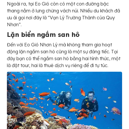
Ngoài ra, tại Eo Gió còn có một con đường bậc
thang nằm ở lưng chừng vách núi. Nhiều du khách đã
ưu ái gọi nơi đây là “Vạn Lý Trường Thành của Quy
Nhơn”.
Lặn biển ngắm san hô
Đến với Eo Gió Nhơn Lý mà không tham gia hoạt
động lặn ngắm san hô cũng là một sự đáng tiếc. Tại
đây bạn có thể ngắm san hô bằng hai hình thức, một
là đặt tour, hai là thuê dịch vụ riêng để đi tự túc.