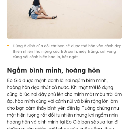
Đứng ở đỉnh của đồi cát bạn sẽ được thả hồn vào cảnh đẹp
thiên nhiên thơ mộng của trời xanh, mây trắng, cát vàng
cùng với cảnh biển bao la, bát ngát.
Ngắm bình minh, hoàng hôn
Eo Gió được mệnh danh là nơi ngắm bình minh,
hoàng hôn đẹp nhất cả nước. Khi mặt trời ló dạng
cũng là lúc nơi đây phủ lên cho mình một màu trời ấm
áp, hòa mình cùng với cảnh núi và biển rộng lớn làm
cho bạn cảm thấy bình yên đến lạ. Tưởng chừng như
một hiện tượng rất đổi tự nhiên nhưng khi ngắm nhìn
hoàng hôn và bình minh tại Eo Gió bạn sẽ xua tan đi
những muộn phiền, mệt nhọc của cuộc sống, thay