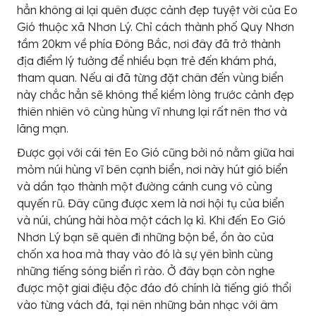
hẳn không ai lại quên được cảnh đẹp tuyệt vời của Eo
Gió thuộc xã Nhơn Lý. Chỉ cách thành phố Quy Nhơn
tầm 20km về phía Đông Bắc, nơi đây đã trở thành
địa điểm lý tưởng để nhiều bạn trẻ đến khám phá,
tham quan. Nếu ai đã từng đặt chân đến vùng biển
này chắc hẳn sẽ không thể kiềm lòng trước cảnh đẹp
thiên nhiên vô cùng hùng vĩ nhưng lại rất nên thơ và
lãng mạn.
Được gọi với cái tên Eo Gió cũng bởi nó nằm giữa hai
mỏm núi hùng vĩ bên cạnh biển, nơi này hút gió biển
và dần tạo thành một đường cánh cung vô cùng
quyến rũ. Đây cũng được xem là nơi hội tụ của biển
và núi, chúng hài hòa một cách lạ kì. Khi đến Eo Gió
Nhơn Lý bạn sẽ quên đi những bộn bề, ồn ào của
chốn xa hoa mà thay vào đó là sự yên bình cùng
những tiếng sóng biển rì rào. Ở đây bạn còn nghe
được một giai điệu độc đáo đó chính là tiếng gió thổi
vào từng vách đá, tại nên những bản nhạc với âm