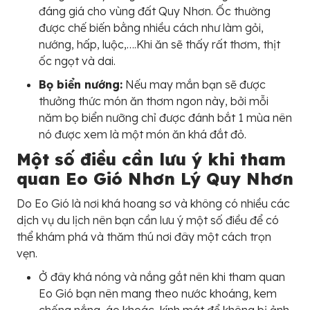
đáng giá cho vùng đất Quy Nhơn. Ốc thường
được chế biến bằng nhiều cách như làm gỏi,
nướng, hấp, luộc,….Khi ăn sẽ thấy rất thơm, thịt
ốc ngọt và dai.
Bọ biển nướng:
Nếu may mắn bạn sẽ được
thưởng thức món ăn thơm ngon này, bởi mỗi
năm bọ biển nưỡng chỉ được đánh bắt 1 mùa nên
nó được xem là một món ăn khá đắt đỏ.
Một số điều cần lưu ý khi tham
quan Eo Gió Nhơn Lý Quy Nhơn
Do Eo Gió là nơi khá hoang sơ và không có nhiều các
dịch vụ du lịch nên bạn cần lưu ý một số điều để có
thể khám phá và thăm thú nơi đây một cách trọn
vẹn.
Ở đây khá nóng và nắng gắt nên khi tham quan
Eo Gió bạn nên mang theo nước khoáng, kem
chống nắng, áo khoác, kính mát để không bị ảnh