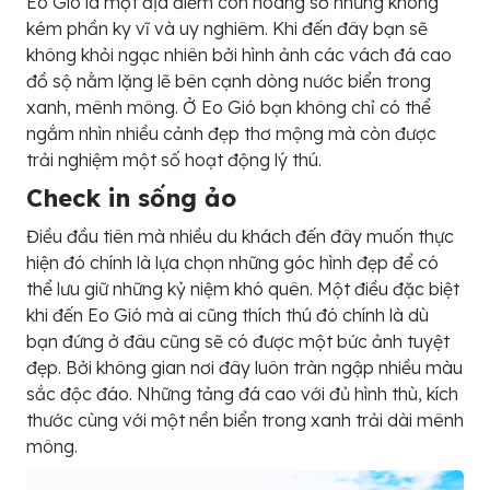
Eo Gió là một địa điểm còn hoang sơ nhưng không
kém phần ky vĩ và uy nghiêm. Khi đến đây bạn sẽ
không khỏi ngạc nhiên bởi hình ảnh các vách đá cao
đồ sộ nằm lặng lẽ bên cạnh dòng nước biển trong
xanh, mênh mông. Ở Eo Gió bạn không chỉ có thể
ngắm nhìn nhiều cảnh đẹp thơ mộng mà còn được
trải nghiệm một số hoạt động lý thú.
Check in sống ảo
Điều đầu tiên mà nhiều du khách đến đây muốn thực
hiện đó chính là lựa chọn những góc hình đẹp để có
thể lưu giữ những kỷ niệm khó quên. Một điều đặc biệt
khi đến Eo Gió mà ai cũng thích thú đó chính là dù
bạn đứng ở đâu cũng sẽ có được một bức ảnh tuyệt
đẹp. Bởi không gian nơi đây luôn tràn ngập nhiều màu
sắc độc đáo. Những tảng đá cao với đủ hình thù, kích
thước cùng với một nền biển trong xanh trải dài mênh
mông.