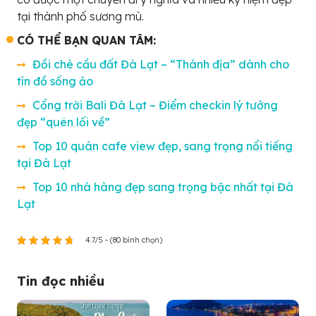
tại thành phố sương mù.
CÓ THỂ BẠN QUAN TÂM:
Đồi chè cầu đất Đà Lạt – “Thánh địa” dành cho
tín đồ sống ảo
Cổng trời Bali Đà Lạt – Điểm checkin lý tưởng
đẹp “quên lối về”
Top 10 quán cafe view đẹp, sang trọng nổi tiếng
tại Đà Lạt
Top 10 nhà hàng đẹp sang trọng bậc nhất tại Đà
Lạt
4.7/5 - (80 bình chọn)
Tin đọc nhiều