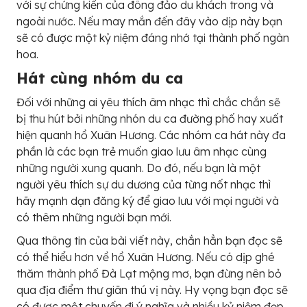
với sự chứng kiến của đông đảo du khách trong và
ngoài nước. Nếu may mắn đến đây vào dịp này bạn
sẽ có được một kỷ niệm đáng nhớ tại thành phố ngàn
hoa.
Hát cùng nhóm du ca
Đối với những ai yêu thích âm nhạc thì chắc chắn sẽ
bị thu hút bởi những nhón du ca đường phố hay xuất
hiện quanh hồ Xuân Hương. Các nhóm ca hát này đa
phần là các bạn trẻ muốn giao lưu âm nhạc cùng
những người xung quanh. Do đó, nếu bạn là một
người yêu thích sự du dương của từng nốt nhạc thì
hãy mạnh dạn đăng ký để giao lưu với mọi người và
có thêm những người bạn mới.
Qua thông tin của bài viết này, chắn hẳn bạn đọc sẽ
có thể hiểu hơn về hồ Xuân Hương. Nếu có dịp ghé
thăm thành phố Đà Lạt mộng mơ, bạn đừng nên bỏ
qua địa điểm thư giãn thú vị này. Hy vọng bạn đọc sẽ
có được một chuyến đi ý nghĩa và nhiều kỷ niệm đẹp