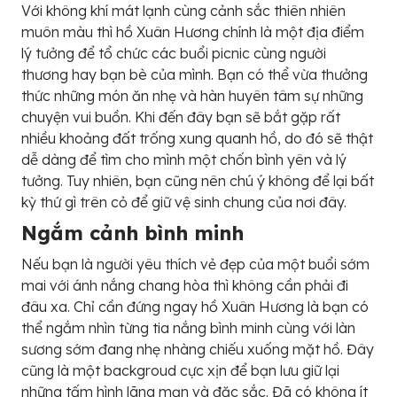
Với không khí mát lạnh cùng cảnh sắc thiên nhiên
muôn màu thì hồ Xuân Hương chính là một địa điểm
lý tưởng để tổ chức các buổi picnic cùng người
thương hay bạn bè của mình. Bạn có thể vừa thưởng
thức những món ăn nhẹ và hàn huyên tâm sự những
chuyện vui buồn. Khi đến đây bạn sẽ bắt gặp rất
nhiều khoảng đất trống xung quanh hồ, do đó sẽ thật
dễ dàng để tìm cho mình một chốn bình yên và lý
tưởng. Tuy nhiên, bạn cũng nên chú ý không để lại bất
kỳ thứ gì trên cỏ để giữ vệ sinh chung của nơi đây.
Ngắm cảnh bình minh
Nếu bạn là người yêu thích vẻ đẹp của một buổi sớm
mai với ánh nắng chang hòa thì không cần phải đi
đâu xa. Chỉ cần đứng ngay hồ Xuân Hương là bạn có
thể ngắm nhìn từng tia nắng bình minh cùng với làn
sương sớm đang nhẹ nhàng chiếu xuống mặt hồ. Đây
cũng là một backgroud cực xịn để bạn lưu giữ lại
những tấm hình lãng mạn và đặc sắc. Đã có không ít