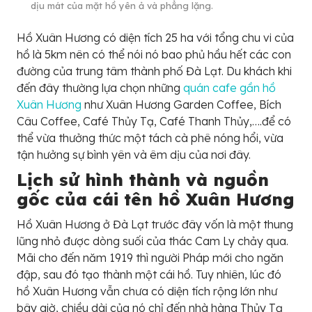
dịu mát của mặt hồ yên ả và phẳng lặng.
Hồ Xuân Hương có diện tích 25 ha với tổng chu vi của
hồ là 5km nên có thể nói nó bao phủ hầu hết các con
đường của trung tâm thành phố Đà Lạt. Du khách khi
đến đây thường lựa chọn những
quán cafe gần hồ
Xuân Hương
như Xuân Hương Garden Coffee, Bích
Câu Coffee, Café Thủy Tạ, Café Thanh Thủy,….để có
thể vừa thưởng thức một tách cà phê nóng hổi, vừa
tận hưởng sự bình yên và êm dịu của nơi đây.
Lịch sử hình thành và nguồn
gốc của cái tên hồ Xuân Hương
Hồ Xuân Hương ở Đà Lạt trước đây vốn là một thung
lũng nhỏ được dòng suối của thác Cam Ly chảy qua.
Mãi cho đến năm 1919 thì người Pháp mới cho ngăn
đập, sau đó tạo thành một cái hồ. Tuy nhiên, lúc đó
hồ Xuân Hương vẫn chưa có diện tích rộng lớn như
bây giờ, chiều dài của nó chỉ đến nhà hàng Thủy Tạ