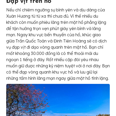
Đạp vịt trên hồ
Nếu chỉ chiêm ngưỡng sự bình yên và dịu dàng của
Xuân Hương từ từ xa thì chưa đủ. Vì thế nhiều du
khách còn muốn phiêu lãng trên mặt hồ phẳng lặng
để tận hưởng trọn vẹn phút giây yên bình và lãng
mạn. Ngay khu vực bến thuyền của hồ, khúc giao
giữa Trần Quốc Toản và Đinh Tiên Hoàng sẽ có dịch
vụ đạp vịt đi dạo vòng quanh trên mặt hồ. Bạn chỉ
mất khoảng 30.000 đồng là có thể thoải mái du
ngoạn 1 tiếng ở đây. Rất nhiều cặp đôi yêu nhau
muốn giữ được những kỷ niệm tuyệt vời ở nơi đây. Bạn
có thể đạp vòng quanh khu vực hồ và lưu giữ lại
những tấm hình lãng mạn ngay giữa mặt hồ tĩnh lặng.