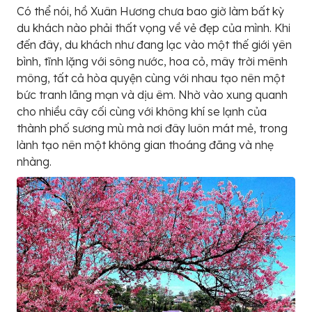
Có thể nói, hồ Xuân Hương chưa bao giờ làm bất kỳ
du khách nào phải thất vọng về vẻ đẹp của mình. Khi
đến đây, du khách như đang lạc vào một thế giới yên
bình, tĩnh lặng với sông nước, hoa cỏ, mây trời mênh
mông, tất cả hòa quyện cùng với nhau tạo nên một
bức tranh lãng mạn và dịu êm. Nhờ vào xung quanh
cho nhiều cây cối cùng với không khí se lạnh của
thành phố sương mù mà nơi đây luôn mát mẻ, trong
lành tạo nên một không gian thoáng đãng và nhẹ
nhàng.