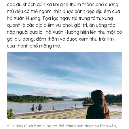
các du khách gần xa khi ghé thăm thành phố sương
mù đều có thể ngắm nhìn được cảnh đẹp dịu êm của
hồ Xuân Hương. Tọa lạc ngay tại trung tâm, xung
quanh là các địa điểm vui chơi, giải trí, ăn uống tấp
nập người qua lại, hồ Xuân Hương hiện lên như một cô
gái dịu dàng, đằm thắm và được xem như trái tim
của thành phố mộng mơ.
Đứng từ xa bạn cũng có thể cảm nhận được sự bình yên,