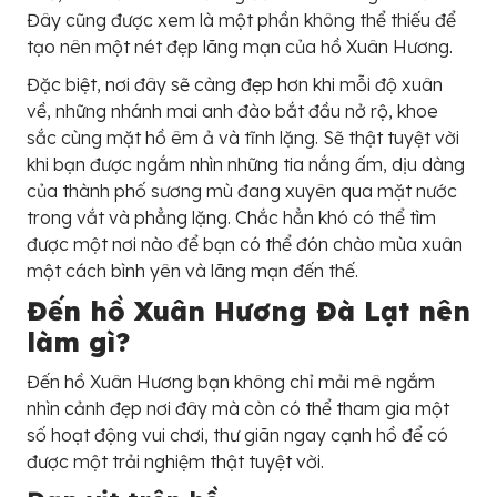
Đây cũng được xem là một phần không thể thiếu để
tạo nên một nét đẹp lãng mạn của hồ Xuân Hương.
Đặc biệt, nơi đây sẽ càng đẹp hơn khi mỗi độ xuân
về, những nhánh mai anh đào bắt đầu nở rộ, khoe
sắc cùng mặt hồ êm ả và tĩnh lặng. Sẽ thật tuyệt vời
khi bạn được ngắm nhìn những tia nắng ấm, dịu dàng
của thành phố sương mù đang xuyên qua mặt nước
trong vắt và phẳng lặng. Chắc hẳn khó có thể tìm
được một nơi nào để bạn có thể đón chào mùa xuân
một cách bình yên và lãng mạn đến thế.
Đến hồ Xuân Hương Đà Lạt nên
làm gì?
Đến hồ Xuân Hương bạn không chỉ mải mê ngắm
nhìn cảnh đẹp nơi đây mà còn có thể tham gia một
số hoạt động vui chơi, thư giãn ngay cạnh hồ để có
được một trải nghiệm thật tuyệt vời.