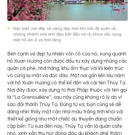
Đặc biệt, nơi đây sẽ càng đẹp hơn khi mỗi độ xuân về,
những nhánh mai anh đào bắt đầu nở rộ, khoe sắc cùng
mặt hồ êm ả và tĩnh lặng
Bên cạnh vẻ đẹp tự nhiên vốn có của nó, xung quanh
hồ Xuân Hương còn được đầu tư xây dựng những các
quán cà phê, nhà hàng, khu ẩm thực với lối kiến trúc
vô cùng lạ mắt và độc đáo. Một nơi gắn liền lâu năm
với hồ Xuân Hương có thể kế đến với cái tên Thủy Tạ.
Nơi đây được xây dựng từ thời Pháp thuộc với tên gọi
là “La Grenouillère”, sau này cũng không rõ lý do vì
sao đổi thành Thủy Tạ. Đứng từ xa, bạn cũng sẽ dễ
dàng nhìn thấy một căn nhà màu trắng tinh khôi với
thiết kế giống như một chiếc du thuyền đang chuẩn
cập bến. Từ xưa đến nay, Thủy Tạ vẫn là quán cafe
nhỏ, xinh xắn thu hút đông đảo du khách ghé thăm.