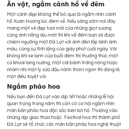
Ăn vặt, ngắm cảnh hồ về đêm
Một cảnh đẹp không thể bỏ qua là ngắm nhìn cảnh
hồ Xuân Hương lúc đêm về. Nếu sáng sớm nơi đây
mang một vẻ đẹp tươi mới của những giọt sương
cùng ánh nắng dịu mát thì khi về đêm bạn sẽ được
chiêm ngưỡng một Đà Lạt với ánh đèn lấp lánh ánh
màu, cùng sự tĩnh lặng của giây phút cuối ngày. Với
không khí se lạnh của buổi đêm thì thưởng thức một
củ khoai lang nướng, một cái bánh tráng nóng hoặc
nhâm nhi một ly sữa đậu nành thơm ngon thì đúng là
một điều tuyệt vời.
Ngắm pháo hoa
Nếu bạn đến Đà Lạt vào dịp tết hoặc những lễ hội
quan trọng trong năm thì còn có cơ hội ngắm nhìn
màn bắn pháo hoa đặc sắc bên bờ hồ. Thường vào
những dịp giao thừa hoặc Festival hoa thì thành phố
Đà Lạt sẽ tổ chức các màn bắn pháo hoa nghệ thuật