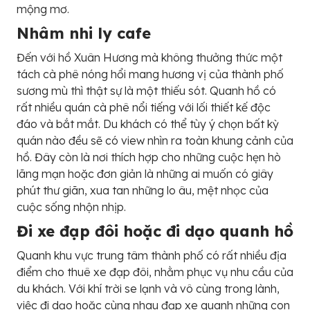
mộng mơ.
Nhâm nhi ly cafe
Đến với hồ Xuân Hương mà không thưởng thức một
tách cà phê nóng hổi mang hương vị của thành phố
sương mù thì thật sự là một thiếu sót. Quanh hồ có
rất nhiều quán cà phê nổi tiếng với lối thiết kế độc
đáo và bắt mắt. Du khách có thể tùy ý chọn bất kỳ
quán nào đều sẽ có view nhìn ra toàn khung cảnh của
hồ. Đây còn là nơi thích hợp cho những cuộc hẹn hò
lãng mạn hoặc đơn giản là những ai muốn có giây
phút thư giãn, xua tan những lo âu, mệt nhọc của
cuộc sống nhộn nhịp.
Đi xe đạp đôi hoặc đi dạo quanh hồ
Quanh khu vực trung tâm thành phố có rất nhiều địa
điểm cho thuê xe đạp đôi, nhằm phục vụ nhu cầu của
du khách. Với khí trời se lạnh và vô cùng trong lành,
việc đi dạo hoặc cùng nhau đạp xe quanh những con