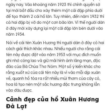
ngày nay. Vào khoảng năm 1923 thì chính quyền sở
tại mới bắt đầu cho xây thêm một cái đập phía dưới
để tạo thành 2 cái hồ lớn. Tuy nhiên, đến năm 1932 thì
cả hai đập bị vỡ do một cơn bão lớn. Vì thế người dân
ở đây mới xây dựng lại một cái đập lớn bên dưới vào
năm 1934.
Nói về cái tên Xuân Hương thì người dân ở đây có hai
cách giải thích khác nhau. Nhiều người cho rằng cái
tên này được đặt vào năm 1953 với mục đích muốn
ghi nhớ công lao và giữ mãi hình ảnh lãng mạn, độc
đáo của Bà Chúa Thơ Nôm. Một số ý kiến khác cho
rằng xuất xứ của cái tên này là vì vào mỗi dịp xuân
về, quanh hồ tỏa ra rất nhiều mùi thơm của cây cỏ,
hoa lá tạo nên một sắc hương đặc trưng không lẫn
vào đâu được.
Cảnh đẹp của hồ Xuân Hương
Đà Lạt