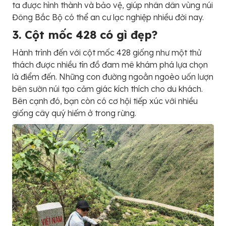
ta được hình thành và bảo vệ, giúp nhân dân vùng núi
Đông Bắc Bộ có thể an cư lạc nghiệp nhiều đời nay.
3. Cột mốc 428 có gì đẹp?
Hành trình đến với cột mốc 428 giống như một thử
thách được nhiều tín đồ đam mê khám phá lựa chọn
là điểm đến. Những con đường ngoằn ngoèo uốn lượn
bên sườn núi tạo cảm giác kích thích cho du khách.
Bên cạnh đó, bạn còn có cơ hội tiếp xúc với nhiều
giống cây quý hiếm ở trong rừng.