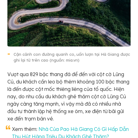
Cận cảnh con đường quanh co, uốn lượn tại Hà Giang được
ghi lại từ trên cao (nguồn: mia.vn)
Vượt qua 829 bậc thang đá để đến với cột cờ Lũng
Cú, du khách cần leo bộ thêm khoảng 100 bậc thang
là đến được cột mốc thiêng liêng của tổ quốc. Hiện
nay, do nhu cầu du khách ghé thăm cột cờ Lũng Cú
ngày càng tăng mạnh, vì vậy mà đã có nhiều nhà
đầu tư thành lập hệ thống xe ôm, xe điện từ bãi gửi
xe đến trạm bán vé.
Xem thêm:
Nhà Của Pao Hà Giang Có Gì Hấp Dẫn
Thu Hút Hàng Triệu Du Khách Ghé Thăm?