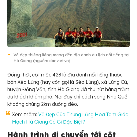
Vẻ đẹp thiêng liêng mang đến địa danh du lịch nổi tiếng tại
Hà Giang (nguồn: danviet.vn)
Đồng thời, cột mốc 428 là địa danh nổi tiếng thuộc
bản Xéo Lủng (hay còn gọi là Séo Lủng), xã Lũng Cú,
huyện Đồng Văn, tỉnh Hà Giang đã thu hút hàng trăm
du khách khám phá. Nơi đây chỉ cách sông Nho Quế
khoảng chừng 2km đường đèo.
Xem thêm:
Vẻ Đẹp Của Thung Lũng Hoa Tam Giác
Mạch Hà Giang Có Gì Đặc Biệt?
Hành trình di chuyển tới cột