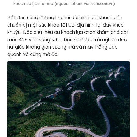
khách du lịch tự hào (nguồn: luhanhvietnam.com.vn)
Bắt đầu cung đường leo núi dài 3km, du khách cần
chuẩn bị một sức khỏe tốt bởi địa hình tại đây khúc
khuỷu. Đặc biệt, nếu du khách lựa chọn khám phá cột
mốc 428 vào sáng sớm, bạn sẽ được trải nghiệm leo
núi giữa không gian sương mù và mây trắng bao
quanh vô cùng mờ ảo.