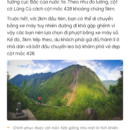
tưởng cực Bắc của nước ta. Theo như đo lường, cột
cờ Lũng Cú cách cột mốc 428 khoảng chừng 5km.
Trước hết, với 2km đầu tiên, bạn có thể di chuyển
bằng xe máy tuy nhiên đường đi khá gập ghềnh vì
vậy các bạn nên lựa chọn đi phượt bằng xe máy số.
Kế đó, 3km tiếp theo, du khách phải gửi đồ/hành lí ở
nhà dân và bắt đầu chuyến leo bộ khám phá vẻ đẹp
cột mốc 428.
Chinh phục được cột mốc 428 giống như một kì tích khiến