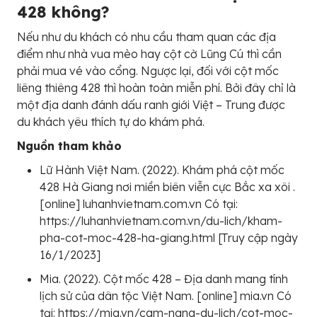
428 không?
Nếu như du khách có nhu cầu tham quan các địa
điểm như nhà vua mèo hay cột cờ Lũng Cú thì cần
phải mua vé vào cổng. Ngược lại, đối với cột mốc
liêng thiêng 428 thì hoàn toàn miễn phí. Bởi đây chỉ là
một địa danh đánh dấu ranh giới Việt – Trung được
du khách yêu thích tự do khám phá.
Nguồn tham khảo
Lữ Hành Việt Nam. (2022). Khám phá cột mốc
428 Hà Giang nơi miền biên viễn cực Bắc xa xôi .
[online] luhanhvietnam.com.vn Có tại:
https://luhanhvietnam.com.vn/du-lich/kham-
pha-cot-moc-428-ha-giang.html [Truy cập ngày
16/1/2023]
Mia. (2022). Cột mốc 428 – Địa danh mang tính
lịch sử của dân tộc Việt Nam. [online] mia.vn Có
tại: https://mia.vn/cam-nang-du-lich/cot-moc-