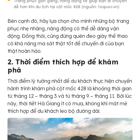
Trang phục gọn gàng, năng động sẽ giúp bạn di chuyển
dễ hơn khi du lịch tại cột mốc 428 (nguồn: toquoc.vn)
Bên cạnh đó, hãy lựa chọn cho mình những bộ trang
phục nhẹ nhàng, năng động có thể dễ dàng vận
động. Đồng thời, cũng đừng quên đeo giày thể thao
có khả năng ma sát thật tốt để chuyến đi của bạn
thật hoàn hảo.
2. Thời điểm thích hợp để khám
phá
Thời điểm lý tưởng nhất để du khách thực hiện chuyến
hành trình khám phá cột mốc 428 là khoảng thời gian
từ tháng 12 – tháng 3 và từ tháng 9 – tháng 11. Bởi lúc
này, thời tiết Hà Giang ít có mưa, không khí mát mẻ
thích hợp để du khách leo bộ đường dài.