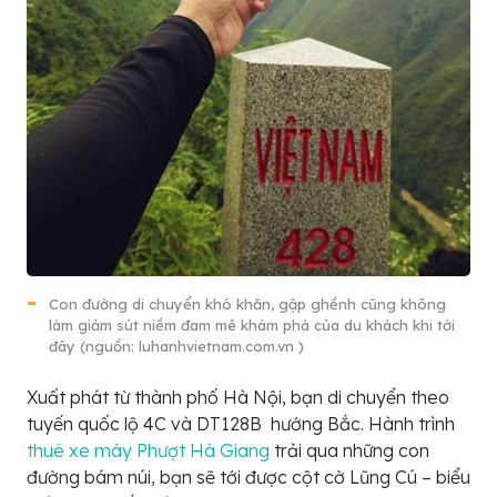
Con đường di chuyển khó khăn, gập ghềnh cũng không
làm giảm sút niềm đam mê khám phá của du khách khi tới
đây (nguồn: luhanhvietnam.com.vn )
Xuất phát từ thành phố Hà Nội, bạn di chuyển theo
tuyến quốc lộ 4C và DT128B hướng Bắc. Hành trình
thuê xe máy Phượt Hà Giang
trải qua những con
đường bám núi, bạn sẽ tới được cột cờ Lũng Cú – biểu