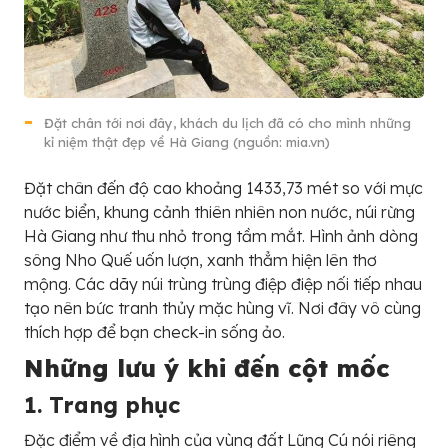
Đặt chân tới nơi đây, khách du lịch đã có cho mình những
kỉ niệm thật đẹp về Hà Giang (nguồn: mia.vn)
Đặt chân đến độ cao khoảng 1433,73 mét so với mực
nước biển, khung cảnh thiên nhiên non nước, núi rừng
Hà Giang như thu nhỏ trong tầm mắt. Hình ảnh dòng
sông Nho Quế uốn lượn, xanh thẳm hiện lên thơ
mộng. Các dãy núi trùng trùng điệp điệp nối tiếp nhau
tạo nên bức tranh thủy mặc hùng vĩ. Nơi đây vô cùng
thích hợp để bạn check-in sống ảo.
Những lưu ý khi đến cột mốc
1. Trang phục
Đặc điểm về địa hình của vùng đất Lũng Cú nói riêng