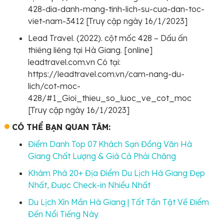
428-dia-danh-mang-tinh-lich-su-cua-dan-toc-
viet-nam-3412 [Truy cập ngày 16/1/2023]
Lead Travel. (2022). cột mốc 428 – Dấu ấn
thiêng liêng tại Hà Giang. [online]
leadtravel.com.vn Có tại:
https://leadtravel.com.vn/cam-nang-du-
lich/cot-moc-
428/#1_Gioi_thieu_so_luoc_ve_cot_moc
[Truy cập ngày 16/1/2023]
CÓ THỂ BẠN QUAN TÂM:
Điểm Danh Top 07 Khách Sạn Đồng Văn Hà
Giang Chất Lượng & Giá Cả Phải Chăng
Khám Phá 20+ Địa Điểm Du Lịch Hà Giang Đẹp
Nhất, Được Check-in Nhiều Nhất
Du Lịch Xín Mần Hà Giang | Tất Tần Tật Về Điểm
Đến Nổi Tiếng Này