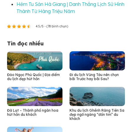
Hẻm Tu Sản Hà Giang | Danh Thắng Lịch Sử Hình
Thành Từ Hàng Triệu Năm
4.5/5 - (78 bình chọn)
Tin đọc nhiều
Đảo Ngọc Phú Quốc | Địa điểm
Đi du lịch Vũng Tàu nên chọn
du lịch đẹp hút hồn
bãi Trước hay bãi Sau?
Đà Lạt – Thành phố ngàn hoa
Khu du lịch Ghềnh Ráng Tiên Sa
hút hồn du khách
đẹp ngỡ ngàng “đốn tim” du
khách