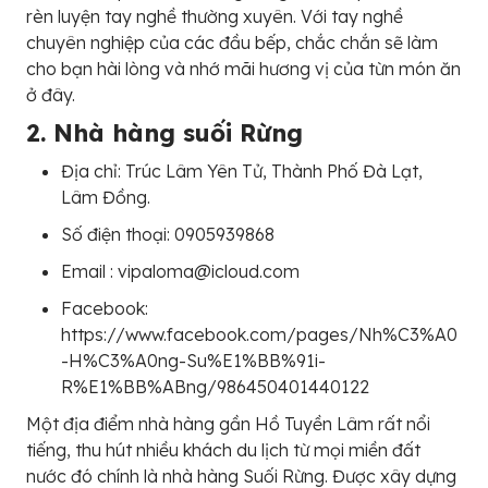
rèn luyện tay nghề thường xuyên. Với tay nghề
chuyên nghiệp của các đầu bếp, chắc chắn sẽ làm
cho bạn hài lòng và nhớ mãi hương vị của từn món ăn
ở đây.
2. Nhà hàng suối Rừng
Địa chỉ: Trúc Lâm Yên Tử, Thành Phố Đà Lạt,
Lâm Đồng.
Số điện thoại: 0905939868
Email : vipaloma@icloud.com
Facebook:
https://www.facebook.com/pages/Nh%C3%A0
-H%C3%A0ng-Su%E1%BB%91i-
R%E1%BB%ABng/986450401440122
Một địa điểm nhà hàng gần Hồ Tuyền Lâm rất nổi
tiếng, thu hút nhiều khách du lịch từ mọi miền đất
nước đó chính là nhà hàng Suối Rừng. Được xây dựng