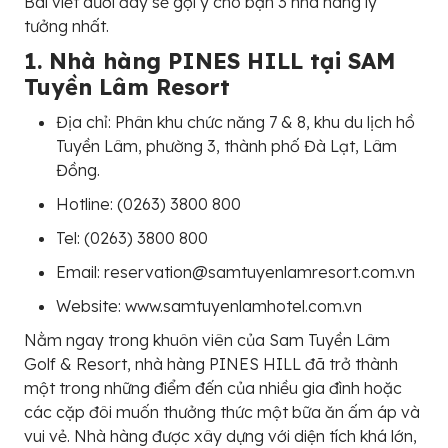
Bài viết dưới đây sẽ gợi ý cho bạn 3 nhà hàng lý
tưởng nhất.
1. Nhà hàng PINES HILL tại SAM
Tuyền Lâm Resort
Địa chỉ: Phân khu chức năng 7 & 8, khu du lịch hồ
Tuyền Lâm, phường 3, thành phố Đà Lạt, Lâm
Đồng.
Hotline: (0263) 3800 800
Tel: (0263) 3800 800
Email: reservation@samtuyenlamresort.com.vn
Website: www.samtuyenlamhotel.com.vn
Nằm ngay trong khuôn viên của Sam Tuyền Lâm
Golf & Resort, nhà hàng PINES HILL đã trở thành
một trong những điểm đến của nhiều gia đình hoặc
các cặp đôi muốn thưởng thức một bữa ăn ấm áp và
vui vẻ. Nhà hàng được xây dựng với diện tích khá lớn,