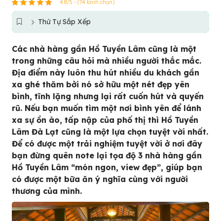
4.8/5 - (74 bình chọn)
Thứ Tự Sắp Xếp
Các nhà hàng gần Hồ Tuyền Lâm cũng là một
trong những câu hỏi mà nhiều người thắc mắc.
Địa điểm này luôn thu hút nhiều du khách gần
xa ghé thăm bởi nó sở hữu một nét đẹp yên
bình, tĩnh lặng nhưng lại rất cuốn hút và quyến
rũ. Nếu bạn muốn tìm một nơi bình yên để lánh
xa sự ồn ào, tấp nập của phố thị thì Hồ Tuyền
Lâm Đà Lạt cũng là một lựa chọn tuyệt vời nhất.
Để có được một trải nghiệm tuyệt vời ở nơi đây
bạn đừng quên note lại tọa độ 3 nhà hàng gần
Hồ Tuyền Lâm “món ngon, view đẹp”, giúp bạn
có được một bữa ăn ý nghĩa cùng với người
thương của mình.