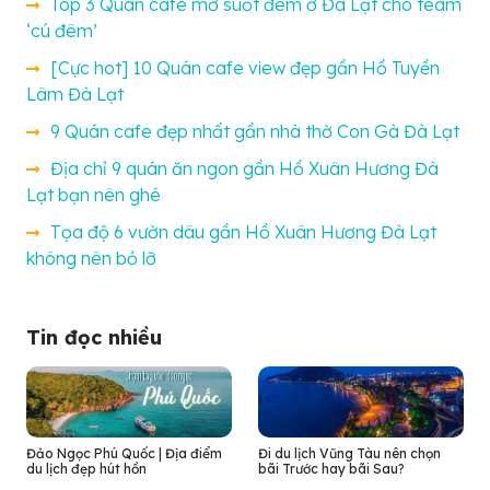
Top 3 Quán cafe mở suốt đêm ở Đà Lạt cho team
‘cú đêm’
[Cực hot] 10 Quán cafe view đẹp gần Hồ Tuyền
Lâm Đà Lạt
9 Quán cafe đẹp nhất gần nhà thờ Con Gà Đà Lạt
Địa chỉ 9 quán ăn ngon gần Hồ Xuân Hương Đà
Lạt bạn nên ghé
Tọa độ 6 vườn dâu gần Hồ Xuân Hương Đà Lạt
không nên bỏ lỡ
Tin đọc nhiều
Đảo Ngọc Phú Quốc | Địa điểm
Đi du lịch Vũng Tàu nên chọn
du lịch đẹp hút hồn
bãi Trước hay bãi Sau?