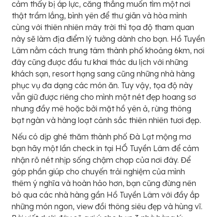
cảm thấy bị áp lực, căng thẳng muốn tìm một nơi
thật trầm lắng, bình yên để thư giãn và hòa mình
cùng với thiên nhiên mây trời thì tọa độ tham quan
này sẽ làm địa điểm lý tưởng dành cho bạn. Hồ Tuyền
Lâm nằm cách trung tâm thành phố khoảng 6km, nơi
đây cũng được đầu tư khai thác du lịch với những
khách sạn, resort hạng sang cũng những nhà hàng
phục vụ đa dạng các món ăn. Tuy vậy, tọa độ này
vẫn giữ được riêng cho mình một nét đẹp hoang sơ
nhưng đầy mê hoặc bởi mặt hồ yên ả, rừng thông
bạt ngàn và hàng loạt cảnh sắc thiên nhiên tươi đẹp.
Nếu có dịp ghé thăm thành phố Đà Lạt mộng mơ
bạn hãy một lần check in tại HỒ Tuyền Lâm để cảm
nhận rõ nét nhịp sống chậm chạp của nơi đây. Để
góp phần giúp cho chuyến trải nghiệm của mình
thêm ý nghĩa và hoàn hảo hơn, bạn cũng đừng nên
bỏ qua các nhà hàng gần Hồ Tuyền Lâm với đầy ắp
những món ngon, view đồi thông siêu đẹp và hùng vĩ.