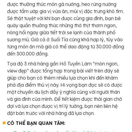
được thưởng thức món gà nướng, heo rừng nướng
được tẩm ướp gia vị vừa ăn, mùi vị đặc trưng khó tìm.
Sẽ thật tuyệt vời khi bạn được cùng gia đình, bạn bè
quây quần thưởng thức những thớ thịt thơm ngon,
nóng hổi ngay giữa tiết trời se lạnh của thành phố
sương mù. Giá cả ở Suối Tía cũng khá hợp lý, tùy vào
từng món ăn mà giá có thể dao động từ 30.000 đồng
đến 300.000 đồng.
Tọa độ 3 nhà hàng gần Hồ Tuyền Lâm “món ngon,
view đẹp” được tổng hợp trong bài viết trên đây sẽ
giúp cho bạn có thêm nhiều lựa chọn khi đến khám
phá địa điểm thú vị này. Hi vọng bạn đọc sẽ có được
một chuyến du lịch đầy ý nghĩa cùng với người thân
và gia đình của mình. Để tiết kiệm được thời gian chờ
đợi và lựa chọn được vị trí lý tưởng, bạn nên liên hệ
đặt bàn trước với nhà hàng đã lựa chọn.
CÓ THỂ BẠN QUAN TÂM: