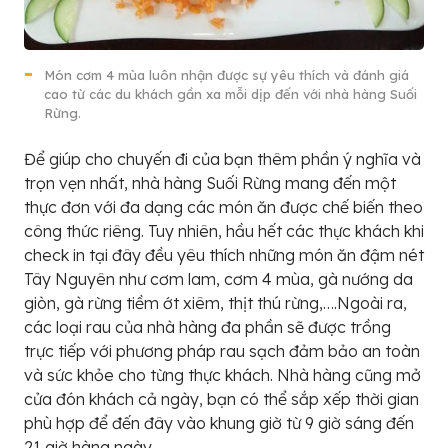
Món cơm 4 mùa luôn nhận được sự yêu thích và đánh giá
cao từ các du khách gần xa mỗi dịp đến với nhà hàng Suối
Rừng.
Để giúp cho chuyến đi của bạn thêm phần ý nghĩa và
trọn vẹn nhất, nhà hàng Suối Rừng mang đến một
thực đơn với đa dạng các món ăn được chế biến theo
công thức riêng. Tuy nhiên, hầu hết các thực khách khi
check in tại đây đều yêu thích những món ăn đậm nét
Tây Nguyên như cơm lam, cơm 4 mùa, gà nướng da
giòn, gà rừng tiềm ớt xiêm, thịt thú rừng,….Ngoài ra,
các loại rau của nhà hàng đa phần sẽ được trồng
trực tiếp với phương pháp rau sạch đảm bảo an toàn
và sức khỏe cho từng thực khách. Nhà hàng cũng mở
cửa đón khách cả ngày, bạn có thể sắp xếp thời gian
phù hợp để đến đây vào khung giờ từ 9 giờ sáng đến
21 giờ hàng ngày.