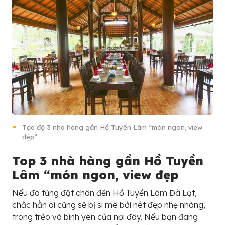
Tọa độ 3 nhà hàng gần Hồ Tuyền Lâm “món ngon, view
đẹp”
Top 3 nhà hàng gần Hồ Tuyền
Lâm “món ngon, view đẹp
Nếu đã từng đặt chân đến Hồ Tuyền Lâm Đà Lạt,
chắc hẳn ai cũng sẽ bị si mê bởi nét đẹp nhẹ nhàng,
trong trẻo và bình yên của nơi đây. Nếu bạn đang