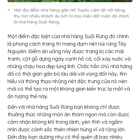
Một địa điểm nhà hàng gần Hồ Tuyền Lâm rất nổi tiếng,
thu hút nhiều khách du lịch từ mọi miền đất nước đó chính
là nhà hàng Suối Rừng.
Một điểm đặc biệt của nhà hàng Suối Rừng đó chính
là phong cách trang trí mang đạm nét núi rừng Tây
Nguyên. Điểm ăn uống này được trang bị các mái
tranh, cột gỗ dựng ngay cạnh hồ cá, cối xay nước và
những chậu hoa đẹp lung linh. Chắc hẳn chủ nhà hàng
đã có thời gian gắn bó lâu dài với vùng đất này, tìm
hiểu và thông thạo những nét đặc trưng của nó nên
mới có thể tạo ra một không gian kiến trúc lạ mắt và
ấn tượng thế này.
Đến với nhà hàng Suối Rừng bạn không chỉ được
thưởng thức những món ăn thơm ngon mà còn được
cảm nhận không khí trong lành, yên tĩnh và ngắm
nhìn được cảnh sắc thiên nhiên hùng vĩ và rộng lớn.
Đến đây bạn dường như có thể quên đi bao nhiêu