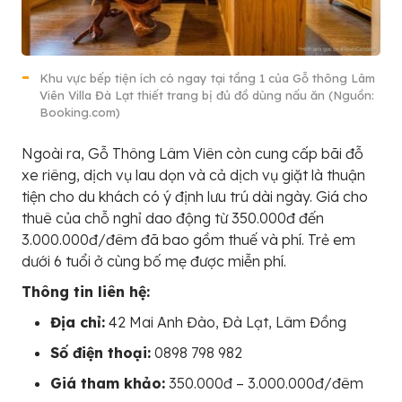
Khu vực bếp tiện ích có ngay tại tầng 1 của Gỗ thông Lâm
Viên Villa Đà Lạt thiết trang bị đủ đồ dùng nấu ăn (Nguồn:
Booking.com)
Ngoài ra, Gỗ Thông Lâm Viên còn cung cấp bãi đỗ
xe riêng, dịch vụ lau dọn và cả dịch vụ giặt là thuận
tiện cho du khách có ý định lưu trú dài ngày. Giá cho
thuê của chỗ nghỉ dao động từ 350.000đ đến
3.000.000đ/đêm đã bao gồm thuế và phí. Trẻ em
dưới 6 tuổi ở cùng bố mẹ được miễn phí.
Thông tin liên hệ:
Địa chỉ:
42 Mai Anh Đào, Đà Lạt, Lâm Đồng
Số điện thoại:
0898 798 982
Giá tham khảo:
350.000đ – 3.000.000đ/đêm