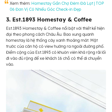
Xem thêm:
Homestay Gần Chợ Đêm Đà Lạt | TOP
06 Đơn Vị Có Nhiều Góc Check-in Đẹp
3. Est.1893 Homestay & Coffee
Est.1893 Homestay & Coffee nổi bật với thiết kế hiện
đại theo phong cách Châu Âu. Bao xung quanh
homestay là hệ thống cây xanh thoáng mát. Mặt
trước của căn hộ có view hướng ra ngoài đường phố.
Điểm cộng của Est.1893 có khuôn viên khá rộng rãi lối
đi vào đủ rộng để xe khách 16 chỗ có thể di chuyển
vào.