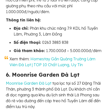
nôi/cũi miễn phí, trẻ từ 5 tuổi trở lên được cung cấp
giường phụ theo nhu cầu với mức phí
1.000.000đ/người/đêm.
Thông tin liên hệ:
Địa chỉ:
Phân khu chức năng 7.9 KDL hồ Tuyền
Lâm, Phường 3, Lâm Đồng
Số điện thoại:
0263 3883 838
Giá tham khảo:
1.700.000đ – 5.000.000đ/đêm
Xem thêm:
Homestay Gần Quảng Trường Lâm
Viên Đà Lạt | TOP 10 Chất Lượng, Uy Tín
6. Moonrise Garden Đà Lạt
Moonrise Garden Đà Lạt
tọa lạc tại số 27 Đặng Thái
Thân, phường 3 thành phố Đà Lạt. Du khách chỉ cần
đi dọc ngang qua khu du lịch sinh thái Lá Phong sau
đó rẽ vào đường đến cáp treo hồ Tuyền Lâm để đến
điểm lưu trú này.