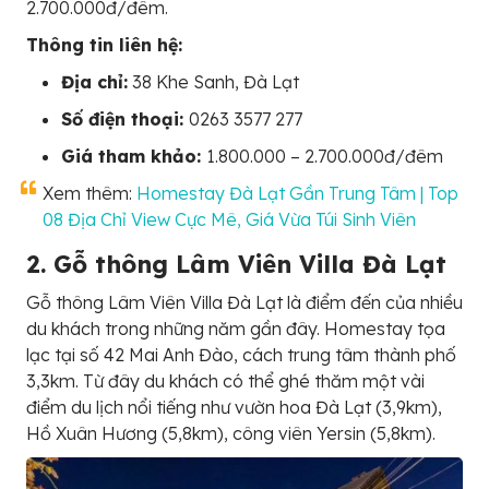
2.700.000đ/đêm.
Thông tin liên hệ:
Địa chỉ:
38 Khe Sanh, Đà Lạt
Số điện thoại:
0263 3577 277
Giá tham khảo:
1.800.000 – 2.700.000đ/đêm
Xem thêm:
Homestay Đà Lạt Gần Trung Tâm | Top
08 Địa Chỉ View Cực Mê, Giá Vừa Túi Sinh Viên
2. Gỗ thông Lâm Viên Villa Đà Lạt
Gỗ thông Lâm Viên Villa Đà Lạt là điểm đến của nhiều
du khách trong những năm gần đây. Homestay tọa
lạc tại số 42 Mai Anh Đào, cách trung tâm thành phố
3,3km. Từ đây du khách có thể ghé thăm một vài
điểm du lịch nổi tiếng như vườn hoa Đà Lạt (3,9km),
Hồ Xuân Hương (5,8km), công viên Yersin (5,8km).