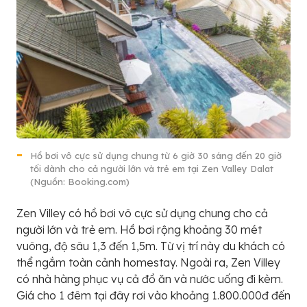
Hồ bơi vô cực sử dụng chung từ 6 giờ 30 sáng đến 20 giờ
tối dành cho cả người lớn và trẻ em tại Zen Valley Dalat
(Nguồn: Booking.com)
Zen Villey có hồ bơi vô cực sử dụng chung cho cả
người lớn và trẻ em. Hồ bơi rộng khoảng 30 mét
vuông, độ sâu 1,3 đến 1,5m. Từ vị trí này du khách có
thể ngắm toàn cảnh homestay. Ngoài ra, Zen Villey
có nhà hàng phục vụ cả đồ ăn và nước uống đi kèm.
Giá cho 1 đêm tại đây rơi vào khoảng 1.800.000đ đến