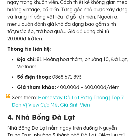
ngay trong khuôn viên. Cách thiết kế không gian theo
hướng vintage, cổ điển. Từng góc nhỏ được xây dựng
và trang trí bằng vật liệu từ gỗ tự nhiên. Ngoài ra,
menu quán đánh giá khá đa dạng bao gồm sinh
tốt,nước ép, trà hoa quả… Giá đồ uống chỉ từ
20.000đ trở lên.
Thông tin liên hệ:
Địa chỉ:
81 Hoàng hoa thám, phường 10, Đà Lạt,
Vietnam
Số điện thoại:
0868 671 893
Giá tham khảo:
400.000đ – 600.000đ/đêm
Xem thêm:
Homestay Đà Lạt Rừng Thông | Top 7
Đơn Vị View Cực Mê, Giá Sinh Viên
4. Nhà Bống Đà Lạt
Nhà Bống Đà Lạt nằm ngay trên đường Nguyễn
Trung Trực, phường 3 thành phố Đà Lạt. Điểm lưu trú