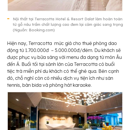
Nội thất tại Terracotta Hotel & Resort Dalat làm hoàn toàn
từ gỗ nâu trầm chất lượng cao đem lại cảm giác sang trọng
(Nguồn: Booking.com)
Hiện nay, Terracotta mức giá cho thuê phòng dao
động từ 1.700.000đ – 5.000.000đ/đêm. Du khách sẽ
được phục vụ bữa sáng với menu đa dạng từ món Âu
đến Á. Buổi tối tại sảnh lớn của Terracotta có buổi
tiệc trà miễn phí du khách có thể ghé qua. Bên cạnh
đó, chỗ nghỉ còn có nhiều dịch vụ tiện ích như sân
tennis, bàn bida và phòng hát karaoke.