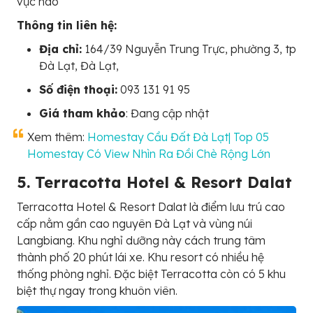
vực nào
Thông tin liên hệ:
Địa chỉ:
164/39 Nguyễn Trung Trực, phường 3, tp
Đà Lạt, Đà Lạt,
Số điện thoại:
093 131 91 95
Giá tham khảo
: Đang cập nhật
Xem thêm:
Homestay Cầu Đất Đà Lạt| Top 05
Homestay Có View Nhìn Ra Đồi Chè Rộng Lớn
5. Terracotta Hotel & Resort Dalat
Terracotta Hotel & Resort Dalat là điểm lưu trú cao
cấp nằm gần cao nguyên Đà Lạt và vùng núi
Langbiang. Khu nghỉ dưỡng này cách trung tâm
thành phố 20 phút lái xe. Khu resort có nhiều hệ
thống phòng nghỉ. Đặc biệt Terracotta còn có 5 khu
biệt thự ngay trong khuôn viên.