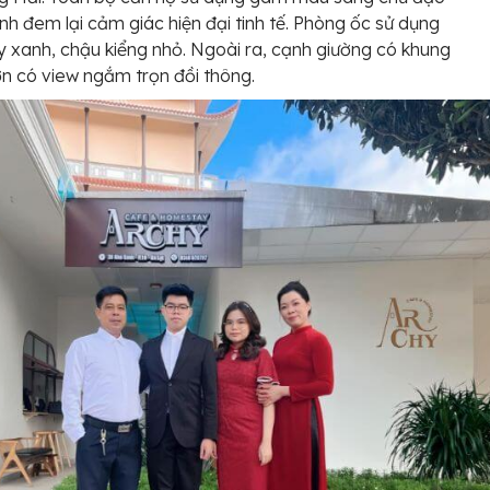
nh đem lại cảm giác hiện đại tinh tế. Phòng ốc sử dụng
y xanh, chậu kiểng nhỏ. Ngoài ra, cạnh giường có khung
ớn có view ngắm trọn đồi thông.