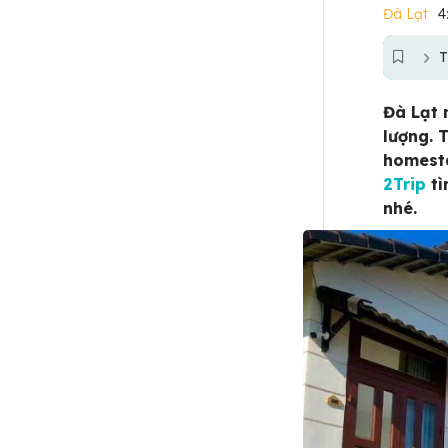
Đà Lạt
4
T
Đà Lạt 
lượng. 
homesta
2Trip
tì
nhé.