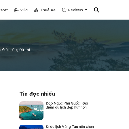
⚲
sort
Villa
Thuê Xe
Reviews
o Giữa Lòng Đà Lạt
Tin đọc nhiều
Đảo Ngọc Phú Quốc | Địa
điểm du lịch đẹp hút hồn
Đi du lịch Vũng Tàu nên chọn