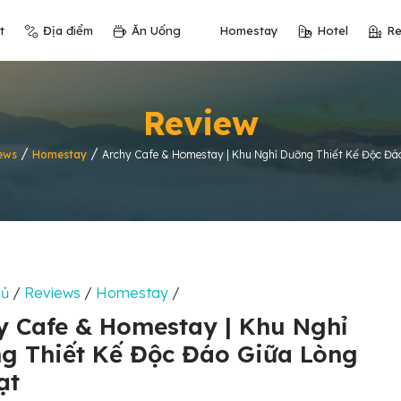
t
Địa điểm
Ăn Uống
Homestay
Hotel
Re
Review
/
/
ews
Homestay
Archy Cafe & Homestay | Khu Nghỉ Dưỡng Thiết Kế Độc Đá
hủ
/
Reviews
/
Homestay
/
y Cafe & Homestay | Khu Nghỉ
g Thiết Kế Độc Đáo Giữa Lòng
ạt