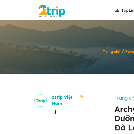
TopLis
/
Trang chủ
Revi
2Trip Việt
Trang c
Nam
Arch
Dưỡn
Đà L