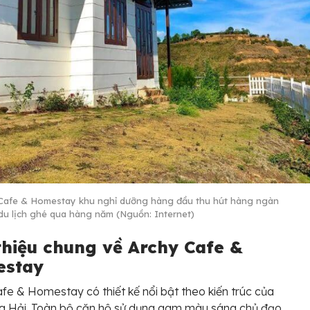
Cafe & Homestay khu nghỉ dưỡng hàng đầu thu hút hàng ngàn
du lịch ghé qua hàng năm (Nguồn: Internet)
 thiệu chung về Archy Cafe &
stay
fe & Homestay có thiết kế nổi bật theo kiến trúc của
ng Hải. Toàn bộ căn hộ sử dụng gam màu sáng chủ đạo