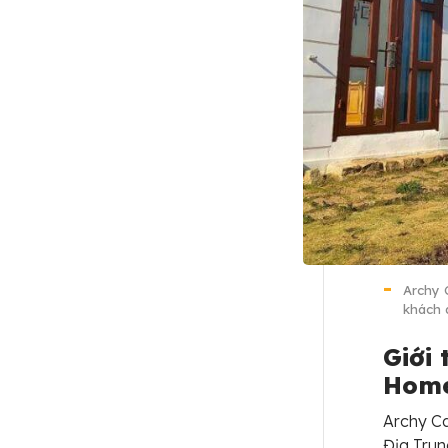
Archy 
khách 
Giới
Home
Archy Ca
Địa Tru