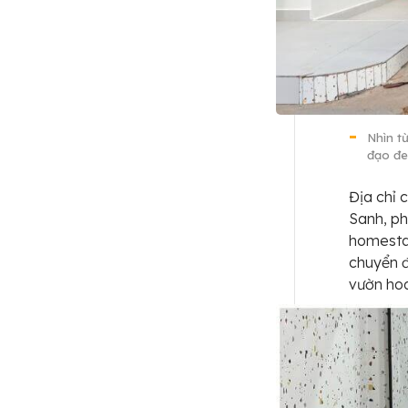
Nhìn t
đạo đe
Địa chỉ 
Sanh, p
homestay
chuyển đ
vườn hoa