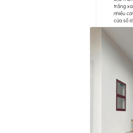
trắng xa
nhiều câ
cửa sổ l