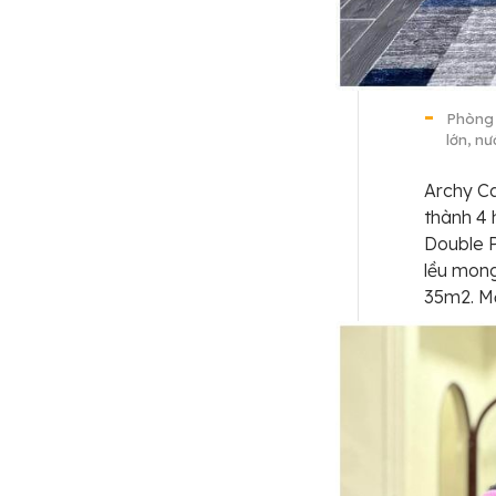
Phòng 
lớn, n
Archy C
thành 4
Double 
lều mong
35m2. Mỗ