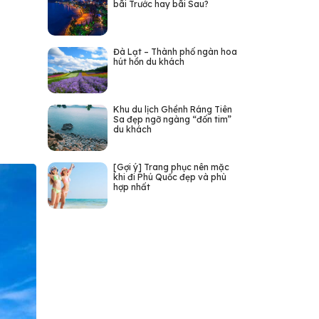
bãi Trước hay bãi Sau?
Đà Lạt – Thành phố ngàn hoa
hút hồn du khách
Khu du lịch Ghềnh Ráng Tiên
Sa đẹp ngỡ ngàng “đốn tim”
du khách
[Gợi ý] Trang phục nên mặc
khi đi Phú Quốc đẹp và phù
hợp nhất