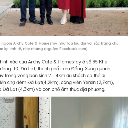
ừ ngoài Archy Cafe & Homestay như tòa lâu đài với sắc trắng chủ
m lại tinh tế, nhẹ nhàng (nguồn: Facebook.com)
chính xác của Archy Cafe & Homestay ở số 35 Khe
hường 10, Đà Lạt, thành phố Lâm Đồng. Xung quanh
 trong vòng bán kính 2 – 4km du khách có thể di
ến chợ đêm Đà Lạt(4,2km), công viên Yersin (2,7km),
 Đà Lạt (4,3km) và con phố ẩm thực địa phương.