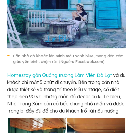
Căn nhà gỗ khoác lên mình màu xanh blue, mang đến cảm
giác yên bình, chậm rãi. (Nguồn: Facebook.com)
Homestay gần Quảng trường Lâm Viên Đà Lạt
và du
khách chỉ mất 5 phút di chuyển. Bên trong căn nhà
được thiết kế và trang trí theo kiểu vintage, cổ điển
thập niên 90 với những món đồ decor cũ kĩ. Le bleu,
Nhà Trong Xóm còn có bếp chung nhỏ nhắn và được
trang bị đầy đủ đồ cho du khách trổ tài nấu nướng.