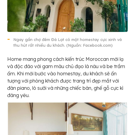
Ngay gần chợ đêm Đà Lạt có một homestay cực xinh và
thu hút rất nhiều du khách. (Nguồn: Facebook.com)
Home mang phong cách kiến trúc Moroccan mới lạ
và độc đáo với gam màu chủ đạo là nâu và be trầm
ấm. Khi mới bước vào homestay, du khách sẽ ấn
tượng với phòng khách được trang trí đẹp mắt với
đàn piano, lò sưởi và những chiếc bàn, ghế gỗ cực kì
đáng yêu.