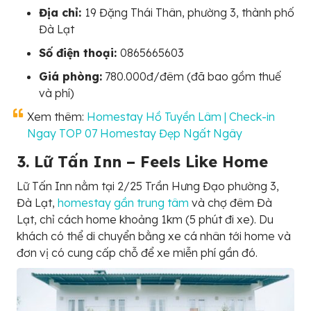
Địa chỉ:
19 Đặng Thái Thân, phường 3, thành phố
Đà Lạt
Số điện thoại:
0865665603
Giá phòng:
780.000đ/đêm (đã bao gồm thuế
và phí)
Xem thêm:
Homestay Hồ Tuyền Lâm | Check-in
Ngay TOP 07 Homestay Đẹp Ngất Ngây
3. Lữ Tấn Inn – Feels Like Home
Lữ Tấn Inn nằm tại 2/25 Trần Hưng Đạo phường 3,
Đà Lạt,
homestay gần trung tâm
và chợ đêm Đà
Lạt, chỉ cách home khoảng 1km (5 phút đi xe). Du
khách có thể di chuyển bằng xe cá nhân tới home và
đơn vị có cung cấp chỗ để xe miễn phí gần đó.