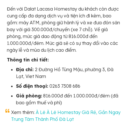
Đến với Dalat Lacasa Homestay du khách còn được
cung cấp đa dạng dịch vụ và tiện ích đi kèm, bao
gồm: máy ATM, phòng giữ hành lý và xe đưa đón sân
bay với giá 300.000đ/chuyến (xe 7 chỗ). Về giá
phòng, mức giá dao động từ 816.000đ đến
1.000.000đ/đêm. Mức giá sẽ có sự thay đổi vào các
ngày lễ và mùa du lịch cao điểm.
Thông tin chi tiết:
Địa chỉ:
2 Đường Hồ Tùng Mậu, phường 3, Đà
Lạt, Viet Nam
Số điện thoại:
0263 7308 686
Giá phòng:
816.000đ đến 1.000.000đ/đêm (đã
bao gồm thuế và phí)
Xem thêm:
À Lê À Lê Homestay Giá Rẻ, Gần Ngay
Trung Tâm Thành Phố Đà Lạt