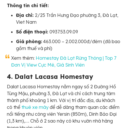
Thông tin chi tiết:
Địa chỉ:
2/25 Trần Hưng Đạo phường 3, Đà Lạt,
Viet Nam
Số điện thoại:
0937.53.09.09
Giá phòng:
463.000 – 2.002.000đ/đêm (đã bao
gồm thuế và phí)
Xem thêm:
Homestay Đà Lạt Rừng Thông | Top 7
Đơn Vị View Cực Mê, Giá Sinh Viên
4. Dalat Lacasa Homestay
Dalat Lacasa Homestay nằm ngay số 2 Đường Hồ
Tùng Mậu, phường 3, Đà Lạt và chỉ cách trung tâm
thành phố khoảng 1 km. Với vị trí đắc địa, du khách
có thể
thuê xe máy
để dễ dàng tham quan các điểm
nổi tiếng như công viên Yersin (850m), Dinh Bảo Đại
(1,3 km),…. Chỗ ở 2 sao này có khu vườn nhà hàng
trong khuôn viên.