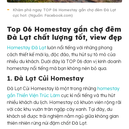
Khám phá ngay TOP 06 Homestay gần chợ đêm Đà Lạt
cực hot. (Nguồn: Facebook.com)
Top 06 Homestay gần chợ đêm
Đà Lạt chất lượng tốt, view đẹp
Homestay Đà Lạt
luôn nổi tiếng với những phong
cách thiết kế mới lạ, độc đáo, thu hút sự tò mò của
nhiều du khách. Dưới đây là TOP 06 đơn vị kinh doanh
homestay nổi tiếng mà bạn không nên bỏ qua.
1. Đà Lạt Củi Homestay
Đà Lạt Củi Homestay là một trong những
homestay
gần Thiền Viện Trúc Lâm
cực kì nổi tiếng và thu hút
nhiều khách du lịch. Homestay có khuôn viên rộng rãi
với các khu vườn tràn ngập cây xanh. Tại đây, du
khách sẽ được trải nghiệm nằm ngủ giữa không gian
thiên nhiên rừng núi đậm chất Đà Lạt.