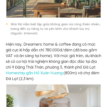
Nhà Mơ nằm biệt lập giữa không gian núi rừng thiên nhiên,
mang đến sự riêng tư và yên bình cho khách lưu trú.
(Nguồn: Internet)
Hiện nay, Dreamers: home & coffee đang có mức
giá cực kì hấp dẫn chỉ 780.000đ/đêm (đã bao gồm
VAT và ăn sáng tại home). Với mức giá trên, du khách
sẽ có cơ hội trải nghiệm không gian độc đáo tại địa
chỉ 9 Đặng Thái Thân, phường 3, thành phố Đà Lạt.
Homestay gần Hồ Xuân Hương
(800m) và chợ đêm
Đà Lạt (2,3 km).